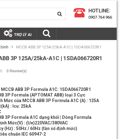
HOTLINE:
0907 764 966
TRỢ LÝ AI
 bình
MCCB ABB 3P 125A/25kA-A1C | 1SDA066720R1
BB 3P 125A/25kA-A1C | 1SDA066720R1
0
Review(s)
 MCCB ABB 3P Formula A1C: 1SDA066720R1
B 3P Formula (APTOMAT ABB) loại 3 Cực
h Mức của MCCB ABB 3P Formula A1C (A) : 125A
(kA) : Icu: 25kA
C
 3P Formula A1C dạng khối | Dòng Formula
Định Mức(V) : (Ue)220VAC/380VAC
y (Hz) : 50Hz / 60Hz (tần số định mức)
tiêu chuẩn IEC 60947-2