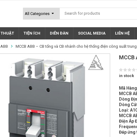
Ỹ THUẬT
TIỆN ÍCH
DIỄN ĐÀN
SOCIAL MEDIA
LIÊN HỆ
p ABB
MCCB ABB – CB tổng và CB nhánh cho hệ thống điện công suất trung
MCCB A
in stock
Mã Hàng
MCCB AB
Dòng Địn
Dòng Cắt
Loại: A1
MCCB ABB
Điện Áp 
Frequenc
Đáp ứng 