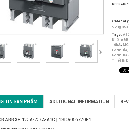
MCCB ABB 3
Category
công suất
Tags:
A1
Khối ABB
10kA
,
MC
Formula
Formula
Thiết Bị 
G TIN SẢN PHẨM
ADDITIONAL INFORMATION
REV
B ABB 3P 125A/25kA-A1C | 1SDA066720R1
ABB 3P FORMULA A1C /20A-125A/25KA