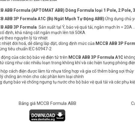
CB
ABB
Formula (APTOMAT ABB) Dòng Formula loại 1 Pole, 2 Pole, 3 
B ABB 3P Formula A1C (Bộ Ngắt Mạch Tự Động ABB)
:Ứng dụng chủ y
B ABB 3P Formula
Sản xuất tạI Ý, bảo vệ quá tải, ngắn mạch In = 20A
 cố định, khả năng cắt ngắn mạch lên tới 50KA
vệ theo nguyên lý từ nhiệt
 nhiệt đới hoá, dễ dàng lắp đặt, dòng định mức của
MCCB ABB 3P Form
ứng tiêu chuẩn IEC 60947-2
 động của các bộ bảo vệ điện tử trên
MCCB ABB 3P Formula A1C
không 
 tử cũng như các nhiễu loạn trong không khí và các hiện tượng phóng điện
 hộp cách điện được làm từ nhựa tổng hợp và gia cố thêm bằng sợi thủy 
 lý chống ăn mòn cho các phần kim loại chính
Cos mới nhất tháng 05/2026-
Mitsubishi Tăng Giá Ảnh Hưởng Gì Đến Thi
g dụng bảo vệ chống ngưng tụ nước cho bộ bảo vệ quá tải và các phụ kiệ
Đầu Cos Mới Nhất
Công Tủ Điện Công Nghiệp?
Bảng giá MCCB Formula ABB
C