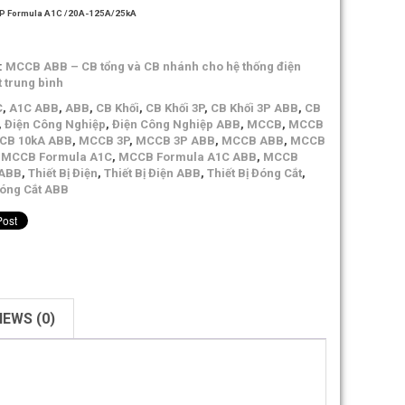
P Formula A1C /20A-125A/25kA
:
MCCB ABB – CB tổng và CB nhánh cho hệ thống điện
 trung bình
C
,
A1C ABB
,
ABB
,
CB Khối
,
CB Khối 3P
,
CB Khối 3P ABB
,
CB
,
Điện Công Nghiệp
,
Điện Công Nghiệp ABB
,
MCCB
,
MCCB
CB 10kA ABB
,
MCCB 3P
,
MCCB 3P ABB
,
MCCB ABB
,
MCCB
,
MCCB Formula A1C
,
MCCB Formula A1C ABB
,
MCCB
 ABB
,
Thiết Bị Điện
,
Thiết Bị Điện ABB
,
Thiết Bị Đóng Cắt
,
Đóng Cắt ABB
IEWS (0)