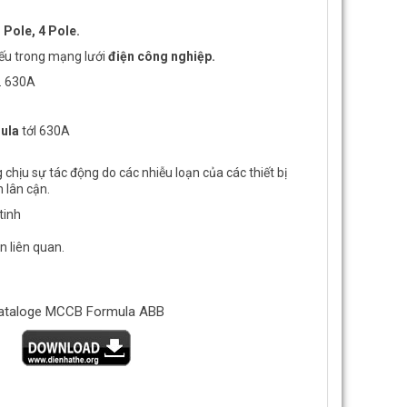
Pole, 4 Pole.
ếu trong mạng lưới
điện công nghiệp.
 … 630A
ula
tớI 630A
chịu sự tác động do các nhiễu loạn của các thiết bị
 lân cận.
tinh
Tra nhanh bảng giá LS 2026: Công cụ so
Thông báo áp dụng bảng giá L
n liên quan.
sánh giá thiết bị điện LS
nhất 2026 (Cập nhật 15/04)
ataloge MCCB Formula ABB