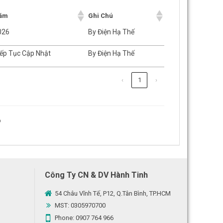
ăm
Ghi Chú
026
By Điện Hạ Thế
iếp Tục Cập Nhật
By Điện Hạ Thế
‹
1
›
o
Công Ty CN & DV Hành Tinh
54 Châu Vĩnh Tế, P12, Q.Tân Bình, TP.HCM
MST: 0305970700
Phone:
0907 764 966