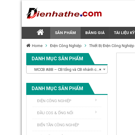
SẢN PHẨM
BẢNG GIÁ
TÀI LIỆU K
Home
Điện Công Nghiệp
Thiết Bị Điện Công Nghiệ
DANH MỤC SẢN PHẨM
MCCB ABB – CB tổng và CB nhánh cho hệ thống điện công suất trung bình
×
DANH MỤC SẢN PHẨM
ĐIỆN CÔNG NGHIỆP
ĐẦU COS & ỐNG NỐI
BIẾN TẦN CÔNG NGHIỆP