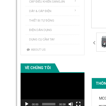
CÁP ĐIỀU KHIỂN SANGJIN
DÂY & CÁP ĐIỆN
THIẾT BỊ TỰ ĐỘNG
ĐIỆN DÂN DỤNG
DỤNG CỤ CẦM TAY
ABOUT US
VỀ CHÚNG TÔI
Video
Player
THÔN
MCC
00:00
00:58
MCCB 