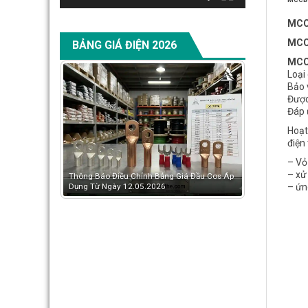
MC
MCC
BẢNG GIÁ ĐIỆN 2026
MCC
Loại
Bảo 
Được
Đáp 
Hoạt
điện
– Vỏ
– xử
á Đầu Cos Áp
Có Nên Chuyển Sang LS Hoặc Schneider Khi
Bảng giá đầu 
– ứn
Mitsubishi Tăng Giá?
Tải Bảng giá 