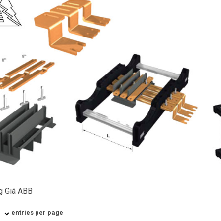
g Giá ABB
entries per page