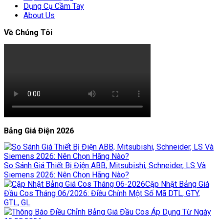
Dụng Cụ Cầm Tay
About Us
Về Chúng Tôi
Bảng Giá Điện 2026
So Sánh Giá Thiết Bị Điện ABB, Mitsubishi, Schneider, LS Và
Siemens 2026: Nên Chọn Hãng Nào?
Cập Nhật Bảng Giá
Đầu Cos Tháng 06/2026: Điều Chỉnh Một Số Mã DTL, GTY,
GTL, GL