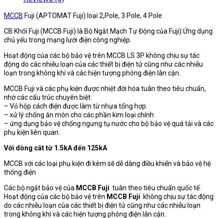
MCCB
Fuji (APTOMAT Fuji) loại 2,Pole, 3 Pole, 4 Pole
CB Khối Fuji (MCCB Fuji) là Bộ Ngắt Mạch Tự Động của Fuji):Ứng dụng
chủ yếu trong mạng lưới điện công nghiệp.
Hoạt động của các bộ bảo vệ trên MCCB LS 3P không chịu sự tác
động do các nhiễu loạn của các thiết bị điện tử cũng như các nhiễu
loạn trong không khí và các hiện tượng phóng điện lân cận.
MCCB Fuji và các phụ kiện được nhiệt đới hóa tuân theo tiêu chuẩn,
nhờ các cấu trúc chuyên biệt:
– Vỏ hộp cách điện được làm từ nhựa tổng hợp.
– xử lý chống ăn mòn cho các phần kim loại chính
– ứng dụng bảo vệ chống ngưng tụ nước cho bộ bảo vệ quá tải và các
phụ kiện liên quan.
Với dòng cắt từ 1.5kA đến 125kA
MCCB với các loại phụ kiện đi kèm sẽ dễ dàng điều khiển và bảo vệ hệ
thống điện
Các bộ ngắt bảo vệ của
MCCB Fuji
tuân theo tiêu chuẩn quốc tế.
Hoạt động của các bộ bảo vệ trên
MCCB Fuji
không chịu sự tác động
do các nhiễu loạn của các thiết bị điện tử cũng như các nhiễu loạn
trong không khí và các hiện tượng phóng điện lân cận.