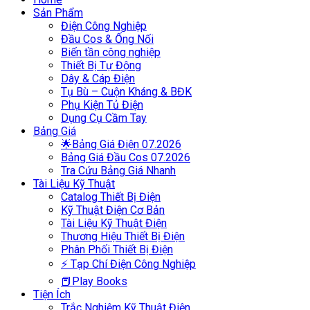
Sản Phẩm
Điện Công Nghiệp
Đầu Cos & Ống Nối
Biến tần công nghiệp
Thiết Bị Tự Động
Dây & Cáp Điện
Tụ Bù – Cuộn Kháng & BĐK
Phụ Kiện Tủ Điện
Dụng Cụ Cầm Tay
Bảng Giá
🌟Bảng Giá Điện 07.2026
Bảng Giá Đầu Cos 07.2026
Tra Cứu Bảng Giá Nhanh
Tài Liệu Kỹ Thuật
Catalog Thiết Bị Điện
Kỹ Thuật Điện Cơ Bản
Tài Liệu Kỹ Thuật Điện
Thương Hiệu Thiết Bị Điện
Phân Phối Thiết Bị Điện
⚡ Tạp Chí Điện Công Nghiệp
📕Play Books
Tiện Ích
Trắc Nghiệm Kỹ Thuật Điện