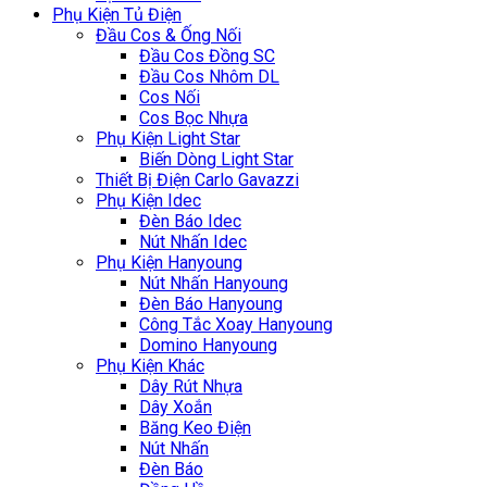
Phụ Kiện Tủ Điện
Đầu Cos & Ống Nối
Đầu Cos Đồng SC
Đầu Cos Nhôm DL
Cos Nối
Cos Bọc Nhựa
Phụ Kiện Light Star
Biến Dòng Light Star
Thiết Bị Điện Carlo Gavazzi
Phụ Kiện Idec
Đèn Báo Idec
Nút Nhấn Idec
Phụ Kiện Hanyoung
Nút Nhấn Hanyoung
Đèn Báo Hanyoung
Công Tắc Xoay Hanyoung
Domino Hanyoung
Phụ Kiện Khác
Dây Rút Nhựa
Dây Xoắn
Băng Keo Điện
Nút Nhấn
Đèn Báo