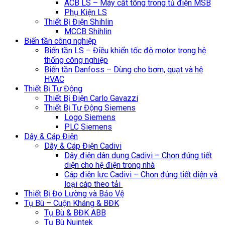
ACB LS – Máy cắt tổng trong tủ điện MSB
Phụ Kiện LS
Thiết Bị Điện Shihlin
MCCB Shihlin
Biến tần công nghiệp
Biến tần LS – Điều khiển tốc độ motor trong hệ
thống công nghiệp
Biến tần Danfoss – Dùng cho bơm, quạt và hệ
HVAC
Thiết Bị Tự Động
Thiết Bị Điện Carlo Gavazzi
Thiết Bị Tự Động Siemens
Logo Siemens
PLC Siemens
Dây & Cáp Điện
Dây & Cáp Điện Cadivi
Dây điện dân dụng Cadivi – Chọn đúng tiết
diện cho hệ điện trong nhà
Cáp điện lực Cadivi – Chọn đúng tiết diện và
loại cáp theo tải
Thiết Bị Đo Lường và Bảo Vệ
Tụ Bù – Cuộn Kháng & BĐK
Tụ Bù & BĐK ABB
Tụ Bù Nuintek