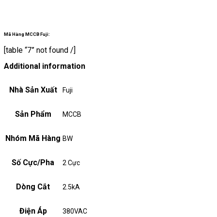
Mã Hàng MCCB Fuji:
[table “7” not found /]
Additional information
Nhà Sản Xuất
Fuji
Sản Phẩm
MCCB
Nhóm Mã Hàng
BW
Số Cực/Pha
2 Cực
Dòng Cắt
2.5kA
Điện Áp
380VAC