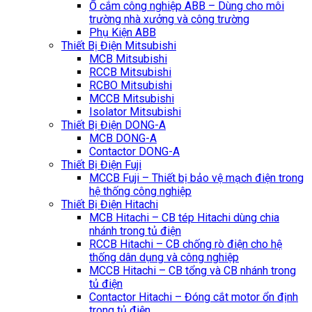
Ổ cắm công nghiệp ABB – Dùng cho môi
trường nhà xưởng và công trường
Phụ Kiện ABB
Thiết Bị Điện Mitsubishi
MCB Mitsubishi
RCCB Mitsubishi
RCBO Mitsubishi
MCCB Mitsubishi
Isolator Mitsubishi
Thiết Bị Điện DONG-A
MCB DONG-A
Contactor DONG-A
Thiết Bị Điện Fuji
MCCB Fuji – Thiết bị bảo vệ mạch điện trong
hệ thống công nghiệp
Thiết Bị Điện Hitachi
MCB Hitachi – CB tép Hitachi dùng chia
nhánh trong tủ điện
RCCB Hitachi – CB chống rò điện cho hệ
thống dân dụng và công nghiệp
MCCB Hitachi – CB tổng và CB nhánh trong
tủ điện
Contactor Hitachi – Đóng cắt motor ổn định
trong tủ điện