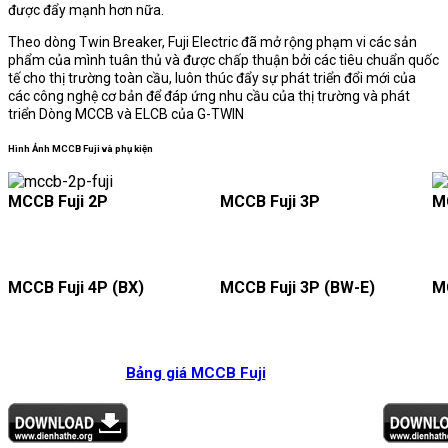
được đẩy mạnh hơn nữa.
Theo dòng Twin Breaker, Fuji Electric đã mở rộng phạm vi các sản
phẩm của mình tuân thủ và được chấp thuận bởi các tiêu chuẩn quốc
tế cho thị trường toàn cầu, luôn thúc đẩy sự phát triển đổi mới của
các công nghệ cơ bản để đáp ứng nhu cầu của thị trường và phát
triển Dòng MCCB và ELCB của G-TWIN
Hình Ảnh MCCB Fuji và phụ kiện
MCCB Fuji 2P
MCCB Fuji 3P
M
MCCB Fuji 4P (BX)
MCCB Fuji 3P (BW-E)
M
Bảng giá MCCB Fuji