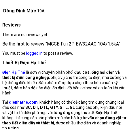
Dòng Định Mức
10A
Reviews
There are no reviews yet.
Be the first to review “MCCB Fuji 2P BW32AAG 10A/1.5kA”
You must be
logged in
to post a review.
Thiết Bị Điện Hạ Thế
Điện Hạ Thế
là đơn vị chuyên phân phối
đầu cos, ống nối điện và
thiết bị điện công nghiệp
, phục vụ cho thi công tủ điện, nhà xưởng và
hệ thống điều khiển. Sản phẩm được lựa chọn theo tiêu chuẩn kỹ
thuật, đảm bảo độ dẫn điện ổn định, độ bền cơ học và an toàn khi vận
hành.
Tại
dienhathe.com
, khách hàng có thể dễ dàng tìm đúng chủng loại
đầu cos như
SC, DT, DTL, GTY, GTL, GL
cùng các phụ kiện đấu nối
và vật tư tủ điện phù hợp với từng ứng dụng thực tế. Điện Hạ Thế
không chỉ cung cấp sản phẩm mà còn hỗ trợ
tư vấn chọn đúng vật tư
theo tiết diện dây và thiết bị
, được nhiều thợ điện và doanh nghiệp
tin tưởng.