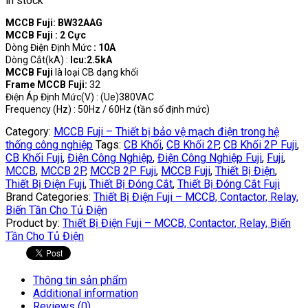
in stock
MCCB Fuji: BW32AAG
MCCB Fuji : 2 Cực
Dòng Điện Định Mức
: 10A
Dòng Cắt(kA) :
Icu:2.5kA
MCCB Fuji
là loại CB dạng khối
Frame MCCB Fuji:
32
Điện Áp Định Mức(V) : (Ue)380VAC
Frequency (Hz) : 50Hz / 60Hz (tần số định mức)
Category:
MCCB Fuji – Thiết bị bảo vệ mạch điện trong hệ
thống công nghiệp
Tags:
CB Khối
,
CB Khối 2P
,
CB Khối 2P Fuji
,
CB Khối Fuji
,
Điện Công Nghiệp
,
Điện Công Nghiệp Fuji
,
Fuji
,
MCCB
,
MCCB 2P
,
MCCB 2P Fuji
,
MCCB Fuji
,
Thiết Bị Điện
,
Thiết Bị Điện Fuji
,
Thiết Bị Đóng Cắt
,
Thiết Bị Đóng Cắt Fuji
Brand Categories:
Thiết Bị Điện Fuji – MCCB, Contactor, Relay,
Biến Tần Cho Tủ Điện
Product by:
Thiết Bị Điện Fuji – MCCB, Contactor, Relay, Biến
Tần Cho Tủ Điện
Thông tin sản phẩm
Additional information
Reviews (0)