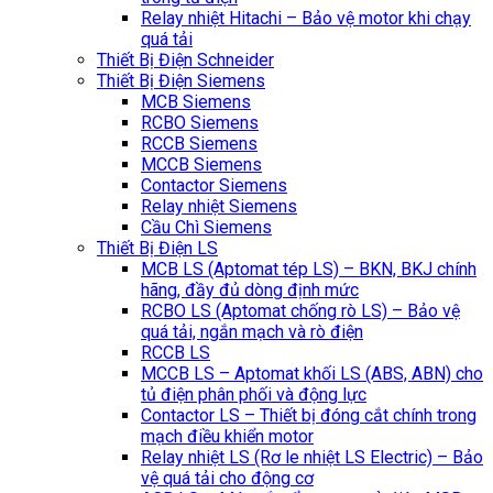
Relay nhiệt Hitachi – Bảo vệ motor khi chạy
quá tải
Thiết Bị Điện Schneider
Thiết Bị Điện Siemens
MCB Siemens
RCBO Siemens
RCCB Siemens
MCCB Siemens
Contactor Siemens
Relay nhiệt Siemens
Cầu Chì Siemens
Thiết Bị Điện LS
MCB LS (Aptomat tép LS) – BKN, BKJ chính
hãng, đầy đủ dòng định mức
RCBO LS (Aptomat chống rò LS) – Bảo vệ
quá tải, ngắn mạch và rò điện
RCCB LS
MCCB LS – Aptomat khối LS (ABS, ABN) cho
tủ điện phân phối và động lực
Contactor LS – Thiết bị đóng cắt chính trong
mạch điều khiển motor
Relay nhiệt LS (Rơ le nhiệt LS Electric) – Bảo
vệ quá tải cho động cơ