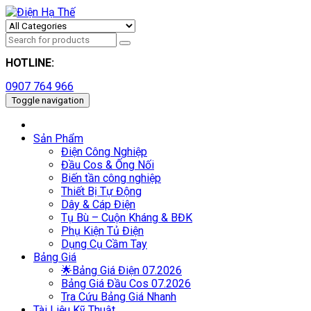
HOTLINE:
0907 764 966
Toggle navigation
Sản Phẩm
Điện Công Nghiệp
Đầu Cos & Ống Nối
Biến tần công nghiệp
Thiết Bị Tự Động
Dây & Cáp Điện
Tụ Bù – Cuộn Kháng & BĐK
Phụ Kiện Tủ Điện
Dụng Cụ Cầm Tay
Bảng Giá
🌟Bảng Giá Điện 07.2026
Bảng Giá Đầu Cos 07.2026
Tra Cứu Bảng Giá Nhanh
Tài Liệu Kỹ Thuật