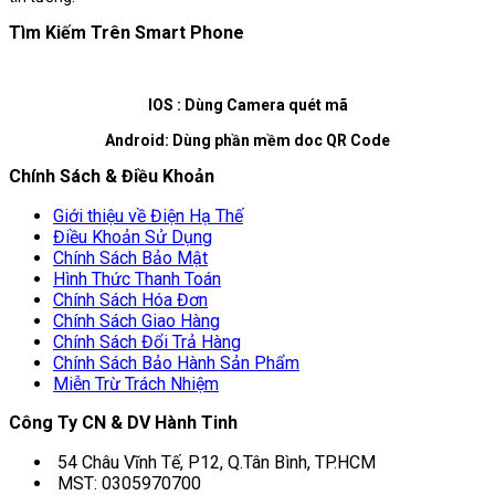
Tìm Kiếm Trên Smart Phone
IOS : Dùng Camera quét mã
Android: Dùng phần mềm doc QR Code
Chính Sách & Điều Khoản
Giới thiệu về Điện Hạ Thế
Điều Khoản Sử Dụng
Chính Sách Bảo Mật
Hình Thức Thanh Toán
Chính Sách Hóa Đơn
Chính Sách Giao Hàng
Chính Sách Đổi Trả Hàng
Chính Sách Bảo Hành Sản Phẩm
Miễn Trừ Trách Nhiệm
Công Ty CN & DV Hành Tinh
54 Châu Vĩnh Tế, P12, Q.Tân Bình, TP.HCM
MST: 0305970700