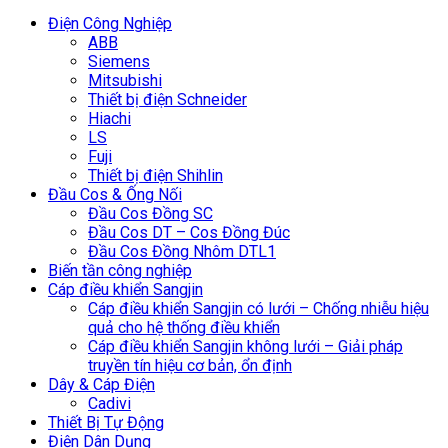
Điện Công Nghiệp
ABB
Siemens
Mitsubishi
Thiết bị điện Schneider
Hiachi
LS
Fuji
Thiết bị điện Shihlin
Đầu Cos & Ống Nối
Đầu Cos Đồng SC
Đầu Cos DT – Cos Đồng Đúc
Đầu Cos Đồng Nhôm DTL1
Biến tần công nghiệp
Cáp điều khiển Sangjin
Cáp điều khiển Sangjin có lưới – Chống nhiễu hiệu
quả cho hệ thống điều khiển
Cáp điều khiển Sangjin không lưới – Giải pháp
truyền tín hiệu cơ bản, ổn định
Dây & Cáp Điện
Cadivi
Thiết Bị Tự Động
Điện Dân Dụng