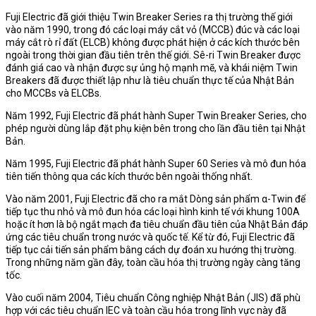
Fuji Electric đã giới thiệu Twin Breaker Series ra thị trường thế giới
vào năm 1990, trong đó các loại máy cắt vỏ (MCCB) đúc và các loại
máy cắt rò rỉ đất (ELCB) không được phát hiện ở các kích thước bên
ngoài trong thời gian đầu tiên trên thế giới. Sê-ri Twin Breaker được
đánh giá cao và nhận được sự ủng hộ mạnh mẽ, và khái niệm Twin
Breakers đã được thiết lập như là tiêu chuẩn thực tế của Nhật Bản
cho MCCBs và ELCBs.
Năm 1992, Fuji Electric đã phát hành Super Twin Breaker Series, cho
phép người dùng lắp đặt phụ kiện bên trong cho lần đầu tiên tại Nhật
Bản.
Năm 1995, Fuji Electric đã phát hành Super 60 Series và mô đun hóa
tiên tiến thông qua các kích thước bên ngoài thống nhất.
Vào năm 2001, Fuji Electric đã cho ra mắt Dòng sản phẩm α-Twin để
tiếp tục thu nhỏ và mô đun hóa các loại hình kinh tế với khung 100A
hoặc ít hơn là bộ ngắt mạch đa tiêu chuẩn đầu tiên của Nhật Bản đáp
ứng các tiêu chuẩn trong nước và quốc tế. Kể từ đó, Fuji Electric đã
tiếp tục cải tiến sản phẩm bằng cách dự đoán xu hướng thị trường.
Trong những năm gần đây, toàn cầu hóa thị trường ngày càng tăng
tốc.
Vào cuối năm 2004, Tiêu chuẩn Công nghiệp Nhật Bản (JIS) đã phù
hợp với các tiêu chuẩn IEC và toàn cầu hóa trong lĩnh vực này đã