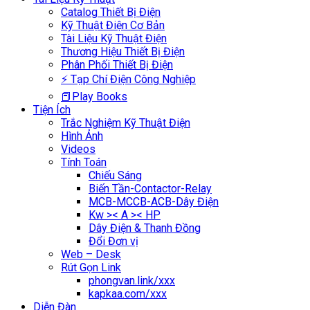
Catalog Thiết Bị Điện
Kỹ Thuật Điện Cơ Bản
Tài Liệu Kỹ Thuật Điện
Thương Hiệu Thiết Bị Điện
Phân Phối Thiết Bị Điện
⚡ Tạp Chí Điện Công Nghiệp
📕Play Books
Tiện Ích
Trắc Nghiệm Kỹ Thuật Điện
Hình Ảnh
Videos
Tính Toán
Chiếu Sáng
Biến Tần-Contactor-Relay
MCB-MCCB-ACB-Dây Điện
Kw >< A >< HP
Dây Điện & Thanh Đồng
Đổi Đơn vị
Web – Desk
Rút Gọn Link
phongvan.link/xxx
kapkaa.com/xxx
Diễn Đàn