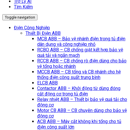
Trợ Lý AI
Tìm Kiếm
Toggle navigation
Điện Công Nghiệp
Thiết Bị Điện ABB
MCB ABB – Bảo vệ nhánh điện trong tủ điện
dân dụng và công nghiệp nhỏ
RCBO ABB – CB chống giật kết hợp bảo vệ
quá tải và ngắn mạch
RCCB ABB – CB chống rò điện dùng cho bảo
vệ tổng hoặc nhánh
MCCB ABB – CB tổng và CB nhánh cho hệ
thống điện công suất trung bình
ELCB ABB
Contactor ABB – Khởi động từ dùng đóng
cắt động cơ trong tủ điện
Relay nhiệt ABB – Thiết bị bảo vệ quá tải cho
động cơ
Motor CB ABB – CB chuyên dùng cho bảo vệ
động cơ
ACB ABB – Máy cắt không khi tổng cho tủ
điện công suất lớn