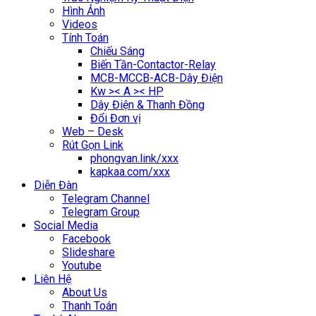
Hình Ảnh
Videos
Tính Toán
Chiếu Sáng
Biến Tần-Contactor-Relay
MCB-MCCB-ACB-Dây Điện
Kw >< A >< HP
Dây Điện & Thanh Đồng
Đổi Đơn vị
Web – Desk
Rút Gọn Link
phongvan.link/xxx
kapkaa.com/xxx
Diễn Đàn
Telegram Channel
Telegram Group
Social Media
Facebook
Slideshare
Youtube
Liên Hệ
About Us
Thanh Toán