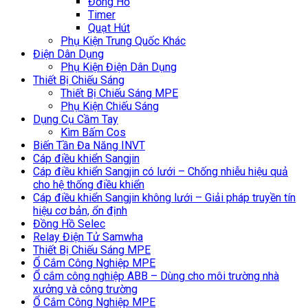
Đồng Hồ
Timer
Quạt Hút
Phụ Kiện Trung Quốc Khác
Điện Dân Dụng
Phụ Kiện Điện Dân Dụng
Thiết Bị Chiếu Sáng
Thiết Bị Chiếu Sáng MPE
Phụ Kiện Chiếu Sáng
Dụng Cụ Cầm Tay
Kìm Bấm Cos
Biến Tần Đa Năng INVT
Cáp điều khiển Sangjin
Cáp điều khiển Sangjin có lưới – Chống nhiễu hiệu quả
cho hệ thống điều khiển
Cáp điều khiển Sangjin không lưới – Giải pháp truyền tín
hiệu cơ bản, ổn định
Đồng Hồ Selec
Relay Điện Tử Samwha
Thiết Bị Chiếu Sáng MPE
Ổ Cắm Công Nghiệp MPE
Ổ cắm công nghiệp ABB – Dùng cho môi trường nhà
xưởng và công trường
Ổ Cắm Công Nghiệp MPE