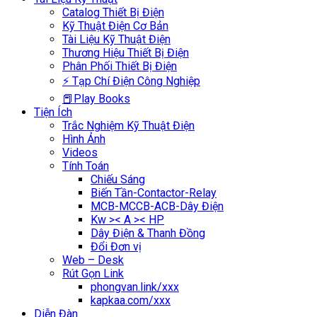
Catalog Thiết Bị Điện
Kỹ Thuật Điện Cơ Bản
Tài Liệu Kỹ Thuật Điện
Thương Hiệu Thiết Bị Điện
Phân Phối Thiết Bị Điện
⚡ Tạp Chí Điện Công Nghiệp
📕Play Books
Tiện Ích
Trắc Nghiệm Kỹ Thuật Điện
Hình Ảnh
Videos
Tính Toán
Chiếu Sáng
Biến Tần-Contactor-Relay
MCB-MCCB-ACB-Dây Điện
Kw >< A >< HP
Dây Điện & Thanh Đồng
Đổi Đơn vị
Web – Desk
Rút Gọn Link
phongvan.link/xxx
kapkaa.com/xxx
Diễn Đàn