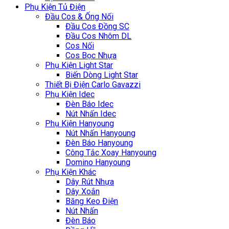
Phụ Kiện Tủ Điện
Đầu Cos & Ống Nối
Đầu Cos Đồng SC
Đầu Cos Nhôm DL
Cos Nối
Cos Bọc Nhựa
Phụ Kiện Light Star
Biến Dòng Light Star
Thiết Bị Điện Carlo Gavazzi
Phụ Kiện Idec
Đèn Báo Idec
Nút Nhấn Idec
Phụ Kiện Hanyoung
Nút Nhấn Hanyoung
Đèn Báo Hanyoung
Công Tắc Xoay Hanyoung
Domino Hanyoung
Phụ Kiện Khác
Dây Rút Nhựa
Dây Xoắn
Băng Keo Điện
Nút Nhấn
Đèn Báo