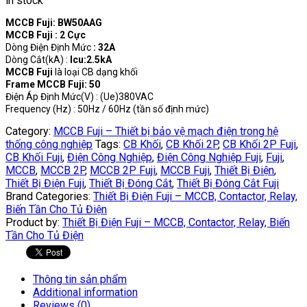
in stock
MCCB Fuji: BW50AAG
MCCB Fuji : 2 Cực
Dòng Điện Định Mức
: 32A
Dòng Cắt(kA) :
Icu:2.5kA
MCCB Fuji
là loại CB dạng khối
Frame MCCB Fuji: 50
Điện Áp Định Mức(V) : (Ue)380VAC
Frequency (Hz) : 50Hz / 60Hz (tần số định mức)
Category:
MCCB Fuji – Thiết bị bảo vệ mạch điện trong hệ
thống công nghiệp
Tags:
CB Khối
,
CB Khối 2P
,
CB Khối 2P Fuji
,
CB Khối Fuji
,
Điện Công Nghiệp
,
Điện Công Nghiệp Fuji
,
Fuji
,
MCCB
,
MCCB 2P
,
MCCB 2P Fuji
,
MCCB Fuji
,
Thiết Bị Điện
,
Thiết Bị Điện Fuji
,
Thiết Bị Đóng Cắt
,
Thiết Bị Đóng Cắt Fuji
Brand Categories:
Thiết Bị Điện Fuji – MCCB, Contactor, Relay,
Biến Tần Cho Tủ Điện
Product by:
Thiết Bị Điện Fuji – MCCB, Contactor, Relay, Biến
Tần Cho Tủ Điện
Thông tin sản phẩm
Additional information
Reviews (0)