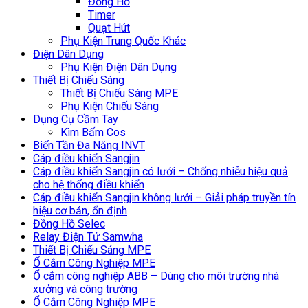
Đồng Hồ
Timer
Quạt Hút
Phụ Kiện Trung Quốc Khác
Điện Dân Dụng
Phụ Kiện Điện Dân Dụng
Thiết Bị Chiếu Sáng
Thiết Bị Chiếu Sáng MPE
Phụ Kiện Chiếu Sáng
Dụng Cụ Cầm Tay
Kìm Bấm Cos
Biến Tần Đa Năng INVT
Cáp điều khiển Sangjin
Cáp điều khiển Sangjin có lưới – Chống nhiễu hiệu quả
cho hệ thống điều khiển
Cáp điều khiển Sangjin không lưới – Giải pháp truyền tín
hiệu cơ bản, ổn định
Đồng Hồ Selec
Relay Điện Tử Samwha
Thiết Bị Chiếu Sáng MPE
Ổ Cắm Công Nghiệp MPE
Ổ cắm công nghiệp ABB – Dùng cho môi trường nhà
xưởng và công trường
Ổ Cắm Công Nghiệp MPE