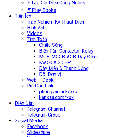
⚡ Tạp Chí Điện Công Nghiệp
📕Play Books
Tiện Ích
Trắc Nghiệm Kỹ Thuật Điện
Hình Ảnh
Videos
Tính Toán
Chiếu Sáng
Biến Tần-Contactor-Relay
MCB-MCCB-ACB-Dây Điện
Kw >< A >< HP
Dây Điện & Thanh Đồng
Đổi Đơn vị
Web – Desk
Rút Gọn Link
phongvan.link/xxx
kapkaa.com/xxx
Diễn Đàn
Telegram Channel
Telegram Group
Social Media
Facebook
Slideshare