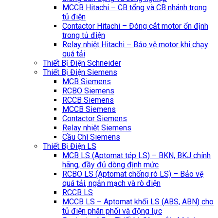
MCCB Hitachi – CB tổng và CB nhánh trong
tủ điện
Contactor Hitachi – Đóng cắt motor ổn định
trong tủ điện
Relay nhiệt Hitachi – Bảo vệ motor khi chạy
quá tải
Thiết Bị Điện Schneider
Thiết Bị Điện Siemens
MCB Siemens
RCBO Siemens
RCCB Siemens
MCCB Siemens
Contactor Siemens
Relay nhiệt Siemens
Cầu Chì Siemens
Thiết Bị Điện LS
MCB LS (Aptomat tép LS) – BKN, BKJ chính
hãng, đầy đủ dòng định mức
RCBO LS (Aptomat chống rò LS) – Bảo vệ
quá tải, ngắn mạch và rò điện
RCCB LS
MCCB LS – Aptomat khối LS (ABS, ABN) cho
tủ điện phân phối và động lực