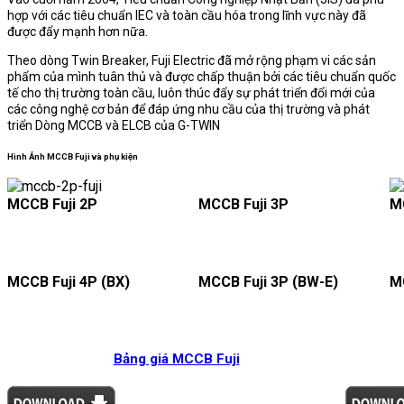
hợp với các tiêu chuẩn IEC và toàn cầu hóa trong lĩnh vực này đã
được đẩy mạnh hơn nữa.
Theo dòng Twin Breaker, Fuji Electric đã mở rộng phạm vi các sản
phẩm của mình tuân thủ và được chấp thuận bởi các tiêu chuẩn quốc
tế cho thị trường toàn cầu, luôn thúc đẩy sự phát triển đổi mới của
các công nghệ cơ bản để đáp ứng nhu cầu của thị trường và phát
triển Dòng MCCB và ELCB của G-TWIN
Hình Ảnh MCCB Fuji và phụ kiện
MCCB Fuji 2P
MCCB Fuji 3P
M
MCCB Fuji 4P (BX)
MCCB Fuji 3P (BW-E)
M
Bảng giá MCCB Fuji