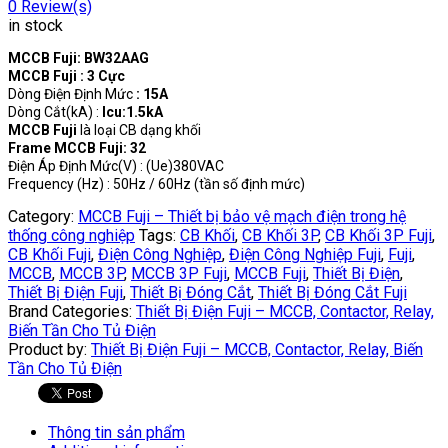
0
Review(s)
in stock
MCCB Fuji: BW32AAG
MCCB Fuji : 3 Cực
Dòng Điện Định Mức
: 15A
Dòng Cắt(kA) :
Icu:1.5kA
MCCB Fuji
là loại CB dạng khối
Frame MCCB Fuji: 32
Điện Áp Định Mức(V) : (Ue)380VAC
Frequency (Hz) : 50Hz / 60Hz (tần số định mức)
Category:
MCCB Fuji – Thiết bị bảo vệ mạch điện trong hệ
thống công nghiệp
Tags:
CB Khối
,
CB Khối 3P
,
CB Khối 3P Fuji
,
CB Khối Fuji
,
Điện Công Nghiệp
,
Điện Công Nghiệp Fuji
,
Fuji
,
MCCB
,
MCCB 3P
,
MCCB 3P Fuji
,
MCCB Fuji
,
Thiết Bị Điện
,
Thiết Bị Điện Fuji
,
Thiết Bị Đóng Cắt
,
Thiết Bị Đóng Cắt Fuji
Brand Categories:
Thiết Bị Điện Fuji – MCCB, Contactor, Relay,
Biến Tần Cho Tủ Điện
Product by:
Thiết Bị Điện Fuji – MCCB, Contactor, Relay, Biến
Tần Cho Tủ Điện
Thông tin sản phẩm