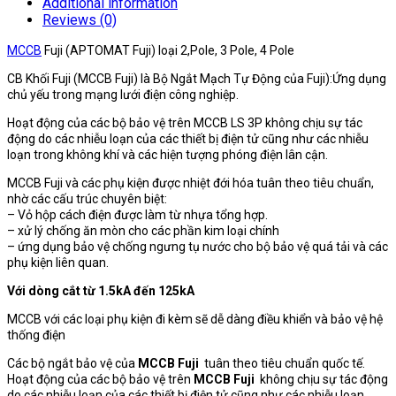
Additional information
Reviews (0)
MCCB
Fuji (APTOMAT Fuji) loại 2,Pole, 3 Pole, 4 Pole
CB Khối Fuji (MCCB Fuji) là Bộ Ngắt Mạch Tự Động của Fuji):Ứng dụng
chủ yếu trong mạng lưới điện công nghiệp.
Hoạt động của các bộ bảo vệ trên MCCB LS 3P không chịu sự tác
động do các nhiễu loạn của các thiết bị điện tử cũng như các nhiễu
loạn trong không khí và các hiện tượng phóng điện lân cận.
MCCB Fuji và các phụ kiện được nhiệt đới hóa tuân theo tiêu chuẩn,
nhờ các cấu trúc chuyên biệt:
– Vỏ hộp cách điện được làm từ nhựa tổng hợp.
– xử lý chống ăn mòn cho các phần kim loại chính
– ứng dụng bảo vệ chống ngưng tụ nước cho bộ bảo vệ quá tải và các
phụ kiện liên quan.
Với dòng cắt từ 1.5kA đến 125kA
MCCB với các loại phụ kiện đi kèm sẽ dễ dàng điều khiển và bảo vệ hệ
thống điện
Các bộ ngắt bảo vệ của
MCCB Fuji
tuân theo tiêu chuẩn quốc tế.
Hoạt động của các bộ bảo vệ trên
MCCB Fuji
không chịu sự tác động
do các nhiễu loạn của các thiết bị điện tử cũng như các nhiễu loạn