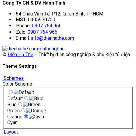
Công Ty CN & DV Hành Tinh
54 Châu Vĩnh Tế, P12, Q.Tân Bình, TP.HCM
MST: 0305970700
Phone:
0907 764 966
Zalo:
0907 764 966
E-mail:
info@dienhathe.com
©
Điện Hạ Thế
– Thiết bị điện công nghiệp & phụ kiện tủ điện
Theme Settings
Schemes
Color Scheme
Default
Blue
Green
Orange
Cyan
Layout