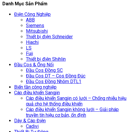
Danh Mục Sản Phẩm
Điện Công Nghiệp
ABB
Siemens
Mitsubishi
Thiết bị điện Schneider
Hiachi
LS
Fuji
Thiết bị điện Shihlin
Đầu Cos & Ống Nối
Đầu Cos Đồng SC
Đầu Cos DT – Cos Đồng Đúc
Đầu Cos Đồng Nhôm DTL1
Biến tần công nghiệp
Cáp điều khiển Sangjin
Cáp điều khiển Sangjin có lưới – Chống nhiễu hiệu
quả cho hệ thống điều khiển
Cáp điều khiển Sangjin không lưới – Giải pháp
truyền tín hiệu cơ bản, ổn định
Dây & Cáp Điện
Cadivi
Thiết Bị Tự Động