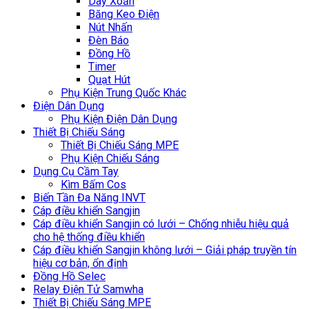
Dây Xoắn
Băng Keo Điện
Nút Nhấn
Đèn Báo
Đồng Hồ
Timer
Quạt Hút
Phụ Kiện Trung Quốc Khác
Điện Dân Dụng
Phụ Kiện Điện Dân Dụng
Thiết Bị Chiếu Sáng
Thiết Bị Chiếu Sáng MPE
Phụ Kiện Chiếu Sáng
Dụng Cụ Cầm Tay
Kìm Bấm Cos
Biến Tần Đa Năng INVT
Cáp điều khiển Sangjin
Cáp điều khiển Sangjin có lưới – Chống nhiễu hiệu quả
cho hệ thống điều khiển
Cáp điều khiển Sangjin không lưới – Giải pháp truyền tín
hiệu cơ bản, ổn định
Đồng Hồ Selec
Relay Điện Tử Samwha
Thiết Bị Chiếu Sáng MPE