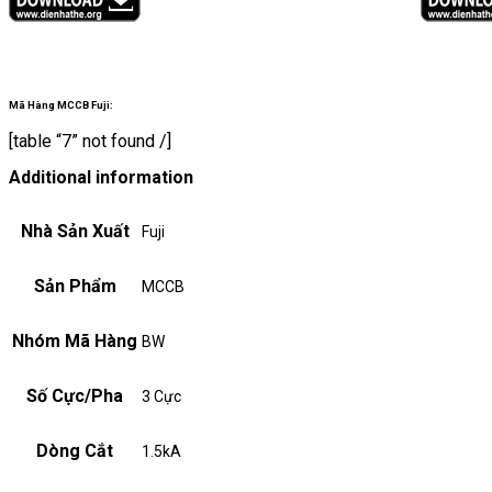
Mã Hàng MCCB Fuji:
[table “7” not found /]
Additional information
Nhà Sản Xuất
Fuji
Sản Phẩm
MCCB
Nhóm Mã Hàng
BW
Số Cực/Pha
3 Cực
Dòng Cắt
1.5kA