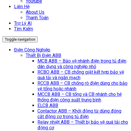
Youtube
Liên Hệ
About Us
Thanh Toán
Trợ Lý AI
Tìm Kiếm
Toggle navigation
Điện Công Nghiệp
Thiết Bị Điện ABB
MCB ABB – Bảo vệ nhánh điện trong tủ điện
dân dụng và công nghiệp nhỏ
RCBO ABB – CB chống giật kết hợp bảo vệ
quá tải và ngắn mạch
RCCB ABB – CB chống rò điện dùng cho bảo
vệ tổng hoặc nhánh
MCCB ABB – CB tổng và CB nhánh cho hệ
thống điện công suất trung bình
ELCB ABB
Contactor ABB – Khởi động từ dùng đóng
cắt động cơ trong tủ điện
Relay nhiệt ABB – Thiết bị bảo vệ quá tải cho
động cơ