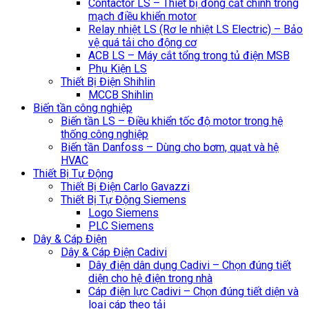
Contactor LS – Thiết bị đóng cắt chính trong
mạch điều khiển motor
Relay nhiệt LS (Rơ le nhiệt LS Electric) – Bảo
vệ quá tải cho động cơ
ACB LS – Máy cắt tổng trong tủ điện MSB
Phụ Kiện LS
Thiết Bị Điện Shihlin
MCCB Shihlin
Biến tần công nghiệp
Biến tần LS – Điều khiển tốc độ motor trong hệ
thống công nghiệp
Biến tần Danfoss – Dùng cho bơm, quạt và hệ
HVAC
Thiết Bị Tự Động
Thiết Bị Điện Carlo Gavazzi
Thiết Bị Tự Động Siemens
Logo Siemens
PLC Siemens
Dây & Cáp Điện
Dây & Cáp Điện Cadivi
Dây điện dân dụng Cadivi – Chọn đúng tiết
diện cho hệ điện trong nhà
Cáp điện lực Cadivi – Chọn đúng tiết diện và
loại cáp theo tải