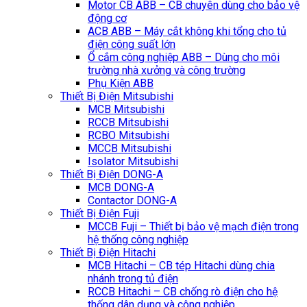
Motor CB ABB – CB chuyên dùng cho bảo vệ
động cơ
ACB ABB – Máy cắt không khi tổng cho tủ
điện công suất lớn
Ổ cắm công nghiệp ABB – Dùng cho môi
trường nhà xưởng và công trường
Phụ Kiện ABB
Thiết Bị Điện Mitsubishi
MCB Mitsubishi
RCCB Mitsubishi
RCBO Mitsubishi
MCCB Mitsubishi
Isolator Mitsubishi
Thiết Bị Điện DONG-A
MCB DONG-A
Contactor DONG-A
Thiết Bị Điện Fuji
MCCB Fuji – Thiết bị bảo vệ mạch điện trong
hệ thống công nghiệp
Thiết Bị Điện Hitachi
MCB Hitachi – CB tép Hitachi dùng chia
nhánh trong tủ điện
RCCB Hitachi – CB chống rò điện cho hệ
thống dân dụng và công nghiệp