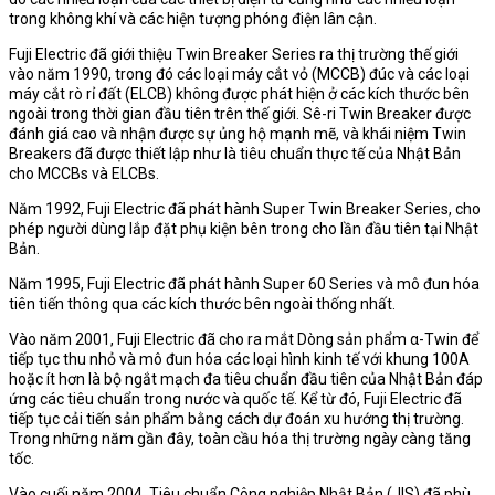
trong không khí và các hiện tượng phóng điện lân cận.
Fuji Electric đã giới thiệu Twin Breaker Series ra thị trường thế giới
vào năm 1990, trong đó các loại máy cắt vỏ (MCCB) đúc và các loại
máy cắt rò rỉ đất (ELCB) không được phát hiện ở các kích thước bên
ngoài trong thời gian đầu tiên trên thế giới. Sê-ri Twin Breaker được
đánh giá cao và nhận được sự ủng hộ mạnh mẽ, và khái niệm Twin
Breakers đã được thiết lập như là tiêu chuẩn thực tế của Nhật Bản
cho MCCBs và ELCBs.
Năm 1992, Fuji Electric đã phát hành Super Twin Breaker Series, cho
phép người dùng lắp đặt phụ kiện bên trong cho lần đầu tiên tại Nhật
Bản.
Năm 1995, Fuji Electric đã phát hành Super 60 Series và mô đun hóa
tiên tiến thông qua các kích thước bên ngoài thống nhất.
Vào năm 2001, Fuji Electric đã cho ra mắt Dòng sản phẩm α-Twin để
tiếp tục thu nhỏ và mô đun hóa các loại hình kinh tế với khung 100A
hoặc ít hơn là bộ ngắt mạch đa tiêu chuẩn đầu tiên của Nhật Bản đáp
ứng các tiêu chuẩn trong nước và quốc tế. Kể từ đó, Fuji Electric đã
tiếp tục cải tiến sản phẩm bằng cách dự đoán xu hướng thị trường.
Trong những năm gần đây, toàn cầu hóa thị trường ngày càng tăng
tốc.
Vào cuối năm 2004, Tiêu chuẩn Công nghiệp Nhật Bản (JIS) đã phù