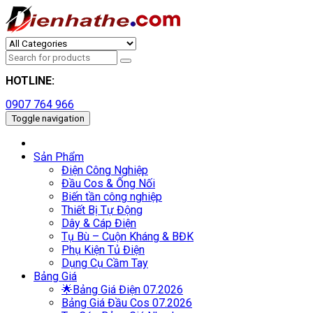
HOTLINE:
0907 764 966
Toggle navigation
Sản Phẩm
Điện Công Nghiệp
Đầu Cos & Ống Nối
Biến tần công nghiệp
Thiết Bị Tự Động
Dây & Cáp Điện
Tụ Bù – Cuộn Kháng & BĐK
Phụ Kiện Tủ Điện
Dụng Cụ Cầm Tay
Bảng Giá
🌟Bảng Giá Điện 07.2026
Bảng Giá Đầu Cos 07.2026