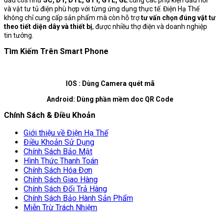
đầu cos như
SC, DT, DTL, GTY, GTL, GL
cùng các phụ kiện đấu nối
và vật tư tủ điện phù hợp với từng ứng dụng thực tế. Điện Hạ Thế
không chỉ cung cấp sản phẩm mà còn hỗ trợ
tư vấn chọn đúng vật tư
theo tiết diện dây và thiết bị
, được nhiều thợ điện và doanh nghiệp
tin tưởng.
Tìm Kiếm Trên Smart Phone
IOS : Dùng Camera quét mã
Android: Dùng phần mềm doc QR Code
Chính Sách & Điều Khoản
Giới thiệu về Điện Hạ Thế
Điều Khoản Sử Dụng
Chính Sách Bảo Mật
Hình Thức Thanh Toán
Chính Sách Hóa Đơn
Chính Sách Giao Hàng
Chính Sách Đổi Trả Hàng
Chính Sách Bảo Hành Sản Phẩm
Miễn Trừ Trách Nhiệm