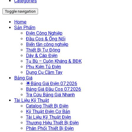
Categories
Toggle navigation
Home
Sản Phẩm
Điện Công Nghiệp
Đầu Cos & Ống Nối
Biến tần công nghiệp
Thiết Bị Tự Động
Dây & Cáp Điện
Tụ Bù – Cuộn Kháng & BĐK
Phụ Kiện Tủ Điện
Dụng Cụ Cầm Tay
Bảng Giá
🌟Bảng Giá Điện 07.2026
Bảng Giá Đầu Cos 07.2026
Tra Cứu Bảng Giá Nhanh
Tài Liệu Kỹ Thuật
Catalog Thiết Bị Điện
Kỹ Thuật Điện Cơ Bản
Tài Liệu Kỹ Thuật Điện
Thương Hiệu Thiết Bị Điện
Phân Phối Thiết Bị Điện