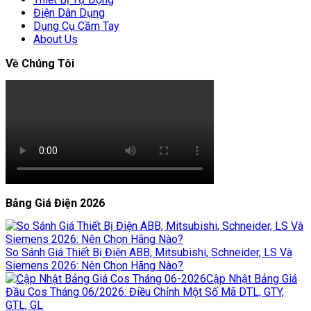
Điện Dân Dụng
Dụng Cụ Cầm Tay
About Us
Về Chúng Tôi
Bảng Giá Điện 2026
So Sánh Giá Thiết Bị Điện ABB, Mitsubishi, Schneider, LS Và
Siemens 2026: Nên Chọn Hãng Nào?
Cập Nhật Bảng Giá
Đầu Cos Tháng 06/2026: Điều Chỉnh Một Số Mã DTL, GTY,
GTL, GL