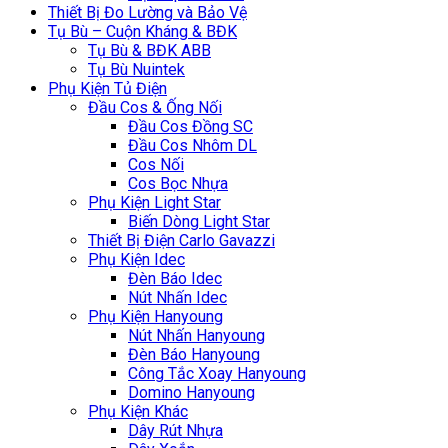
Thiết Bị Đo Lường và Bảo Vệ
Tụ Bù – Cuộn Kháng & BĐK
Tụ Bù & BĐK ABB
Tụ Bù Nuintek
Phụ Kiện Tủ Điện
Đầu Cos & Ống Nối
Đầu Cos Đồng SC
Đầu Cos Nhôm DL
Cos Nối
Cos Bọc Nhựa
Phụ Kiện Light Star
Biến Dòng Light Star
Thiết Bị Điện Carlo Gavazzi
Phụ Kiện Idec
Đèn Báo Idec
Nút Nhấn Idec
Phụ Kiện Hanyoung
Nút Nhấn Hanyoung
Đèn Báo Hanyoung
Công Tắc Xoay Hanyoung
Domino Hanyoung
Phụ Kiện Khác
Dây Rút Nhựa