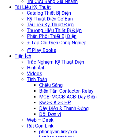
Tra Cứu Bảng Giá Nhanh
Tài Liệu Kỹ Thuật
Catalog Thiết Bị Điện
Kỹ Thuật Điện Cơ Bản
Tài Liệu Kỹ Thuật Điện
Thương Hiệu Thiết Bị Điện
Phân Phối Thiết Bị Điện
⚡ Tạp Chí Điện Công Nghiệp
📕Play Books
Tiện Ích
Trắc Nghiệm Kỹ Thuật Điện
Hình Ảnh
Videos
Tính Toán
Chiếu Sáng
Biến Tần-Contactor-Relay
MCB-MCCB-ACB-Dây Điện
Kw >< A >< HP
Dây Điện & Thanh Đồng
Đổi Đơn vị
Web – Desk
Rút Gọn Link
phongvan.link/xxx