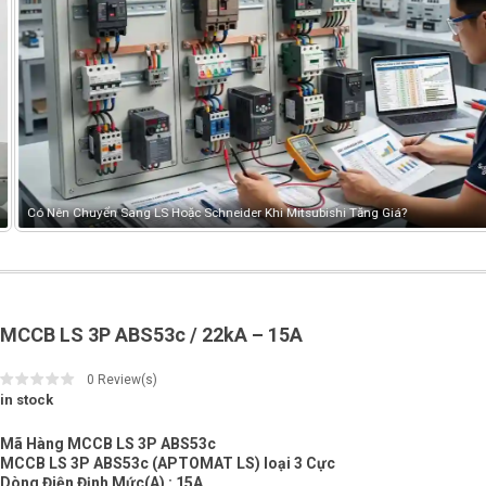
Có Nên Chuyển Sang LS Hoặc Schneider Khi Mitsubishi Tăng Giá?
MCCB LS 3P ABS53c / 22kA – 15A
0
Review(s)
in stock
Mã Hàng MCCB LS 3P ABS53c
MCCB LS 3P ABS53c (APTOMAT LS) loại 3 Cực
Dòng Điện Định Mức(A) : 15A