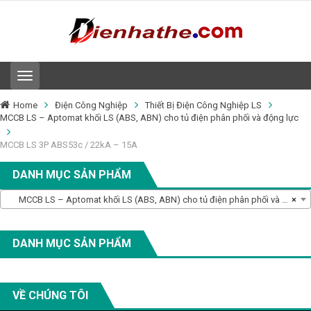
T
o
g
Home
Điện Công Nghiệp
Thiết Bị Điện Công Nghiệp LS
g
MCCB LS – Aptomat khối LS (ABS, ABN) cho tủ điện phân phối và động lực
l
e
MCCB LS 3P ABS53c / 22kA – 15A
n
a
DANH MỤC SẢN PHẨM
v
i
MCCB LS – Aptomat khối LS (ABS, ABN) cho tủ điện phân phối và động lực
×
g
a
t
i
DANH MỤC SẢN PHẨM
o
n
VỀ CHÚNG TÔI