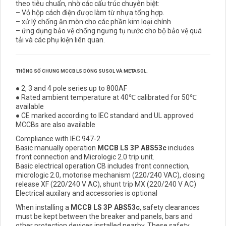
theo tiêu chuẩn, nhờ các cấu trúc chuyên biệt:
– Vỏ hộp cách điện được làm từ nhựa tổng hợp.
– xử lý chống ăn mòn cho các phần kim loại chính
– ứng dụng bảo vệ chống ngưng tụ nước cho bộ bảo vệ quá
tải và các phụ kiện liên quan.
THÔNG SỐ CHUNG MCCB LS DÒNG
SUSOL VÀ METASOL.
● 2, 3 and 4 pole series up to 800AF
● Rated ambient temperature at 40℃ calibrated for 50℃
available
● CE marked according to IEC standard and UL approved
MCCBs are also available
Compliance with IEC 947-2
Basic manually operation
MCCB LS 3P ABS53c
includes
front connection and Micrologic 2.0 trip unit.
Basic electrical operation CB includes front connection,
micrologic 2.0, motorise mechanism (220/240 VAC), closing
release XF (220/240 V AC), shunt trip MX (220/240 V AC)
Electrical auxilary and accessories is optional
When installing a
MCCB LS 3P ABS53c
, safety clearances
must be kept between the breaker and panels, bars and
other protection devices installed nearby. These safety