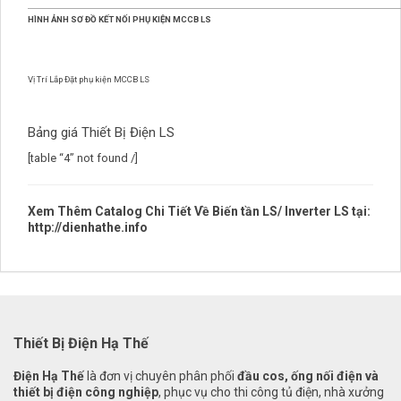
HÌNH ẢNH SƠ ĐỒ KẾT NỐI PHỤ KIỆN MCCB LS
Vị Trí Lắp Đặt phụ kiện MCCB LS
Bảng giá Thiết Bị Điện LS
[table “4” not found /]
Xem Thêm Catalog Chi Tiết Về
Biến tần
LS/ Inverter LS tại:
http://dienhathe.info
Thiết Bị Điện Hạ Thế
Điện Hạ Thế
là đơn vị chuyên phân phối
đầu cos, ống nối điện và
thiết bị điện công nghiệp
, phục vụ cho thi công tủ điện, nhà xưởng