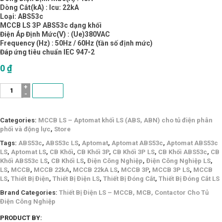
Dòng Cắt(kA) : Icu: 22kA
Loại: ABS53c
MCCB LS 3P ABS53c dạng khối
Điện Áp Định Mức(V) : (Ue)380VAC
Frequency (Hz) : 50Hz / 60Hz (tần số định mức)
Đáp ứng tiêu chuẩn IEC 947-2
0
₫
MCCB
LS
3P
ABS53c
Categories:
MCCB LS – Aptomat khối LS (ABS, ABN) cho tủ điện phân
/
phối và động lực
,
Store
22kA
-
Tags:
ABS53c
,
ABS53c LS
,
Aptomat
,
Aptomat ABS53c
,
Aptomat ABS53c
15A
LS
,
Aptomat LS
,
CB Khối
,
CB Khối 3P
,
CB Khối 3P LS
,
CB Khối ABS53c
,
CB
quantity
Khối ABS53c LS
,
CB Khối LS
,
Điện Công Nghiệp
,
Điện Công Nghiệp LS
,
LS
,
MCCB
,
MCCB 22kA
,
MCCB 22kA LS
,
MCCB 3P
,
MCCB 3P LS
,
MCCB
LS
,
Thiết Bị Điện
,
Thiết Bị Điện LS
,
Thiết Bị Đóng Cắt
,
Thiết Bị Đóng Cắt LS
Brand Categories:
Thiết Bị Điện LS – MCCB, MCB, Contactor Cho Tủ
Điện Công Nghiệp
PRODUCT BY: