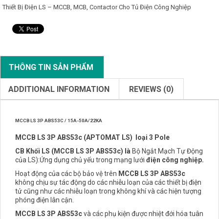
Thiết Bị Điện LS – MCCB, MCB, Contactor Cho Tủ Điện Công Nghiệp
THÔNG TIN SẢN PHẨM
ADDITIONAL INFORMATION
REVIEWS (0)
MCCB LS 3P ABS53C / 15A-50A/22KA
MCCB
LS 3P ABS53c (APTOMAT LS) loại 3 Pole
CB Khối LS (MCCB LS 3P ABS53c) là
Bộ Ngắt Mạch Tự Động
của LS):Ứng dụng chủ yếu trong mạng lưới
điện công nghiệp.
Hoạt động của các bộ bảo vệ trên
MCCB LS 3P ABS53c
không chịu sự tác động do các nhiễu loạn của các thiết bị điện
tử cũng như các nhiễu loạn trong không khí và các hiện tượng
phóng điện lân cận.
MCCB LS 3P ABS53c
và các phụ kiện được nhiệt đới hóa tuân