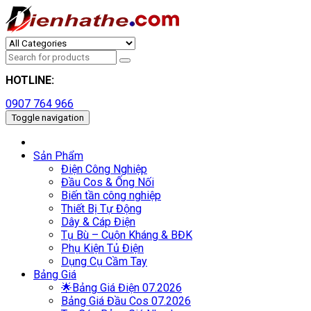
HOTLINE:
0907 764 966
Toggle navigation
Sản Phẩm
Điện Công Nghiệp
Đầu Cos & Ống Nối
Biến tần công nghiệp
Thiết Bị Tự Động
Dây & Cáp Điện
Tụ Bù – Cuộn Kháng & BĐK
Phụ Kiện Tủ Điện
Dụng Cụ Cầm Tay
Bảng Giá
🌟Bảng Giá Điện 07.2026
Bảng Giá Đầu Cos 07.2026