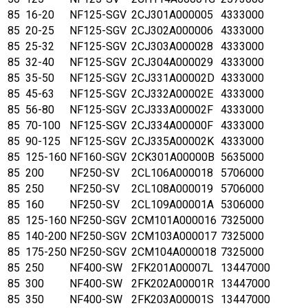
85
16-20
NF125-SGV
2CJ301A000005
4333000
85
20-25
NF125-SGV
2CJ302A000006
4333000
85
25-32
NF125-SGV
2CJ303A000028
4333000
85
32-40
NF125-SGV
2CJ304A000029
4333000
85
35-50
NF125-SGV
2CJ331A00002D
4333000
85
45-63
NF125-SGV
2CJ332A00002E
4333000
85
56-80
NF125-SGV
2CJ333A00002F
4333000
85
70-100
NF125-SGV
2CJ334A00000F
4333000
85
90-125
NF125-SGV
2CJ335A00002K
4333000
85
125-160
NF160-SGV
2CK301A00000B
5635000
85
200
NF250-SV
2CL106A000018
5706000
85
250
NF250-SV
2CL108A000019
5706000
85
160
NF250-SV
2CL109A00001A
5306000
85
125-160
NF250-SGV
2CM101A000016
7325000
85
140-200
NF250-SGV
2CM103A000017
7325000
85
175-250
NF250-SGV
2CM104A000018
7325000
85
250
NF400-SW
2FK201A00007L
13447000
85
300
NF400-SW
2FK202A00001R
13447000
85
350
NF400-SW
2FK203A00001S
13447000