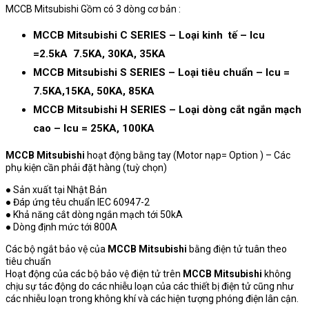
MCCB Mitsubishi Gồm có 3 dòng cơ bản :
MCCB Mitsubishi C SERIES – Loại kinh tế – Icu
=2.5kA 7.5KA, 30KA, 35KA
MCCB Mitsubishi S SERIES – Loại tiêu chuẩn – Icu =
7.5KA,15KA, 50KA, 85KA
MCCB Mitsubishi H SERIES – Loại dòng cắt ngắn mạch
cao – Icu = 25KA, 100KA
MCCB Mitsubishi
hoạt động bằng tay (Motor nạp= Option ) – Các
phụ kiện cần phải đặt hàng (tuỳ chọn)
● Sản xuất tại Nhật Bản
● Đáp ứng têu chuẩn IEC 60947-2
● Khả năng cắt dòng ngắn mạch tới 50kA
● Dòng định mức tới 800A
Các bộ ngắt bảo vệ của
MCCB Mitsubishi
bằng điện tử tuân theo
tiêu chuẩn
Hoạt động của các bộ bảo vệ điện tử trên
MCCB Mitsubishi
không
chịu sự tác động do các nhiễu loạn của các thiết bị điện tử cũng như
các nhiễu loạn trong không khí và các hiện tượng phóng điện lân cận.