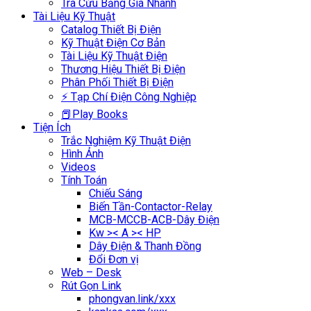
Tra Cứu Bảng Giá Nhanh
Tài Liệu Kỹ Thuật
Catalog Thiết Bị Điện
Kỹ Thuật Điện Cơ Bản
Tài Liệu Kỹ Thuật Điện
Thương Hiệu Thiết Bị Điện
Phân Phối Thiết Bị Điện
⚡ Tạp Chí Điện Công Nghiệp
📕Play Books
Tiện Ích
Trắc Nghiệm Kỹ Thuật Điện
Hình Ảnh
Videos
Tính Toán
Chiếu Sáng
Biến Tần-Contactor-Relay
MCB-MCCB-ACB-Dây Điện
Kw >< A >< HP
Dây Điện & Thanh Đồng
Đổi Đơn vị
Web – Desk
Rút Gọn Link
phongvan.link/xxx