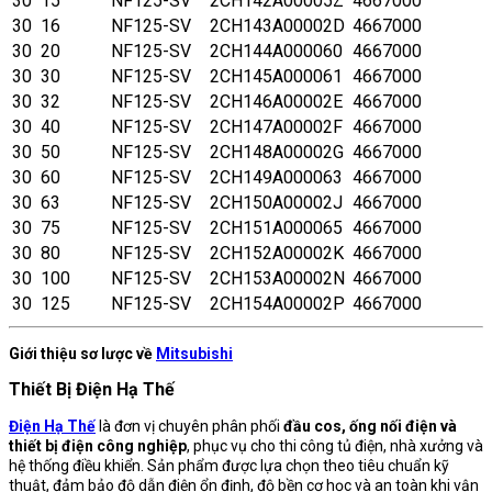
30
15
NF125-SV
2CH142A00005Z
4667000
30
16
NF125-SV
2CH143A00002D
4667000
30
20
NF125-SV
2CH144A000060
4667000
30
30
NF125-SV
2CH145A000061
4667000
30
32
NF125-SV
2CH146A00002E
4667000
30
40
NF125-SV
2CH147A00002F
4667000
30
50
NF125-SV
2CH148A00002G
4667000
30
60
NF125-SV
2CH149A000063
4667000
30
63
NF125-SV
2CH150A00002J
4667000
30
75
NF125-SV
2CH151A000065
4667000
30
80
NF125-SV
2CH152A00002K
4667000
30
100
NF125-SV
2CH153A00002N
4667000
30
125
NF125-SV
2CH154A00002P
4667000
Giới thiệu sơ lược về
Mitsubishi
Thiết Bị Điện Hạ Thế
Điện Hạ Thế
là đơn vị chuyên phân phối
đầu cos, ống nối điện và
thiết bị điện công nghiệp
, phục vụ cho thi công tủ điện, nhà xưởng và
hệ thống điều khiển. Sản phẩm được lựa chọn theo tiêu chuẩn kỹ
thuật, đảm bảo độ dẫn điện ổn định, độ bền cơ học và an toàn khi vận