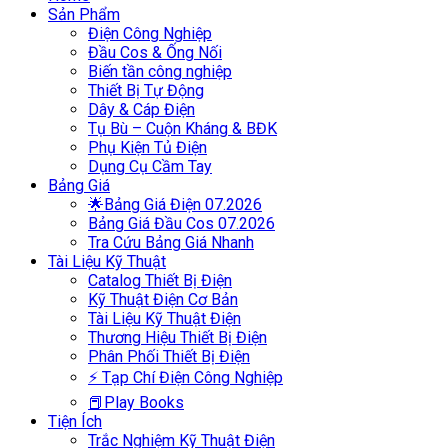
Sản Phẩm
Điện Công Nghiệp
Đầu Cos & Ống Nối
Biến tần công nghiệp
Thiết Bị Tự Động
Dây & Cáp Điện
Tụ Bù – Cuộn Kháng & BĐK
Phụ Kiện Tủ Điện
Dụng Cụ Cầm Tay
Bảng Giá
🌟Bảng Giá Điện 07.2026
Bảng Giá Đầu Cos 07.2026
Tra Cứu Bảng Giá Nhanh
Tài Liệu Kỹ Thuật
Catalog Thiết Bị Điện
Kỹ Thuật Điện Cơ Bản
Tài Liệu Kỹ Thuật Điện
Thương Hiệu Thiết Bị Điện
Phân Phối Thiết Bị Điện
⚡ Tạp Chí Điện Công Nghiệp
📕Play Books
Tiện Ích
Trắc Nghiệm Kỹ Thuật Điện