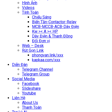
Hình Ảnh
Videos
Tính Toán
Chiếu Sáng
Biến Tần-Contactor-Relay
MCB-MCCB-ACB-Dây Điện
Kw >< A >< HP
Dây Điện & Thanh Đồng
Đổi Đơn vị
Web – Desk
Rút Gọn Link
phongvan.link/xxx
kapkaa.com/xxx
Diễn Đàn
Telegram Channel
Telegram Group
Social Media
Facebook
Slideshare
Youtube
Liên Hệ
About Us
Thanh Toán