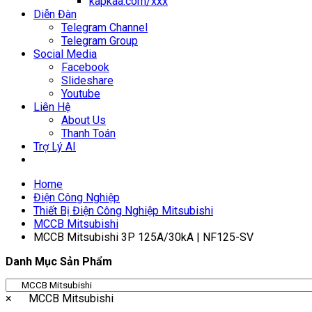
kapkaa.com/xxx
Diễn Đàn
Telegram Channel
Telegram Group
Social Media
Facebook
Slideshare
Youtube
Liên Hệ
About Us
Thanh Toán
Trợ Lý AI
Home
Điện Công Nghiệp
Thiết Bị Điện Công Nghiệp Mitsubishi
MCCB Mitsubishi
MCCB Mitsubishi 3P 125A/30kA | NF125-SV
Danh Mục Sản Phẩm
×
MCCB Mitsubishi