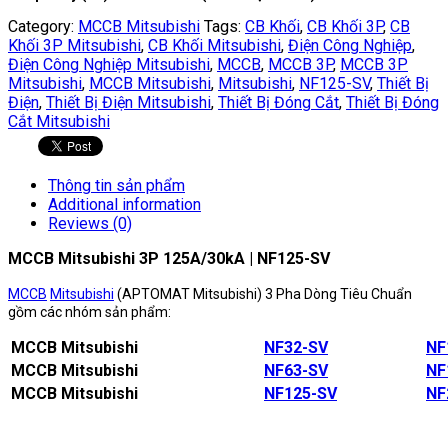
Category:
MCCB Mitsubishi
Tags:
CB Khối
,
CB Khối 3P
,
CB
Khối 3P Mitsubishi
,
CB Khối Mitsubishi
,
Điện Công Nghiệp
,
Điện Công Nghiệp Mitsubishi
,
MCCB
,
MCCB 3P
,
MCCB 3P
Mitsubishi
,
MCCB Mitsubishi
,
Mitsubishi
,
NF125-SV
,
Thiết Bị
Điện
,
Thiết Bị Điện Mitsubishi
,
Thiết Bị Đóng Cắt
,
Thiết Bị Đóng
Cắt Mitsubishi
Thông tin sản phẩm
Additional information
Reviews (0)
MCCB Mitsubishi 3P 125A/30kA | NF125-SV
MCCB
Mitsubishi
(APTOMAT Mitsubishi) 3 Pha Dòng Tiêu Chuẩn
gồm các nhóm sản phẩm:
MCCB Mitsubishi
NF32-SV
NF
MCCB Mitsubishi
NF63-SV
NF
MCCB Mitsubishi
NF125-SV
NF