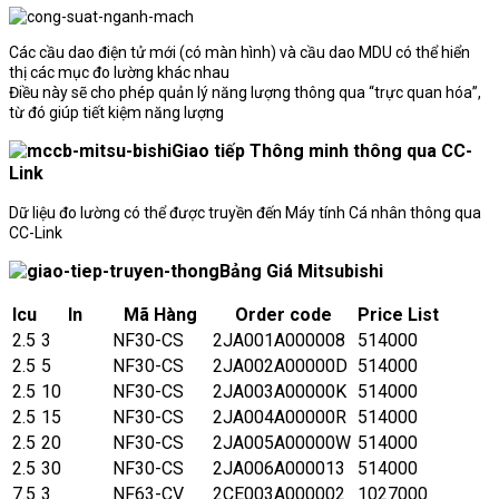
Các cầu dao điện tử mới (có màn hình) và cầu dao MDU có thể hiển
thị các mục đo lường khác nhau
Điều này sẽ cho phép quản lý năng lượng thông qua “trực quan hóa”,
từ đó giúp tiết kiệm năng lượng
Giao tiếp Thông minh thông qua CC-
Link
Dữ liệu đo lường có thể được truyền đến Máy tính Cá nhân thông qua
CC-Link
Bảng Giá Mitsubishi
Icu
In
Mã Hàng
Order code
Price List
2.5
3
NF30-CS
2JA001A000008
514000
2.5
5
NF30-CS
2JA002A00000D
514000
2.5
10
NF30-CS
2JA003A00000K
514000
2.5
15
NF30-CS
2JA004A00000R
514000
2.5
20
NF30-CS
2JA005A00000W
514000
2.5
30
NF30-CS
2JA006A000013
514000
7.5
3
NF63-CV
2CE003A000002
1027000