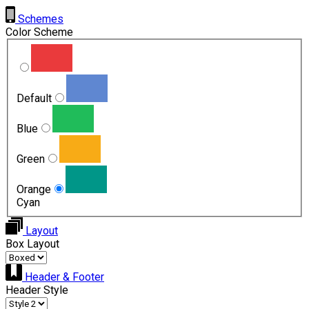
Schemes
Color Scheme
Default
Blue
Green
Orange
Cyan
Layout
Box Layout
Header & Footer
Header Style