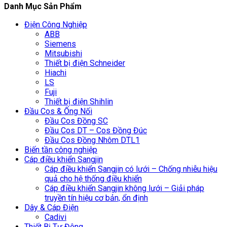
Danh Mục Sản Phẩm
Điện Công Nghiệp
ABB
Siemens
Mitsubishi
Thiết bị điện Schneider
Hiachi
LS
Fuji
Thiết bị điện Shihlin
Đầu Cos & Ống Nối
Đầu Cos Đồng SC
Đầu Cos DT – Cos Đồng Đúc
Đầu Cos Đồng Nhôm DTL1
Biến tần công nghiệp
Cáp điều khiển Sangjin
Cáp điều khiển Sangjin có lưới – Chống nhiễu hiệu
quả cho hệ thống điều khiển
Cáp điều khiển Sangjin không lưới – Giải pháp
truyền tín hiệu cơ bản, ổn định
Dây & Cáp Điện
Cadivi
Thiết Bị Tự Động