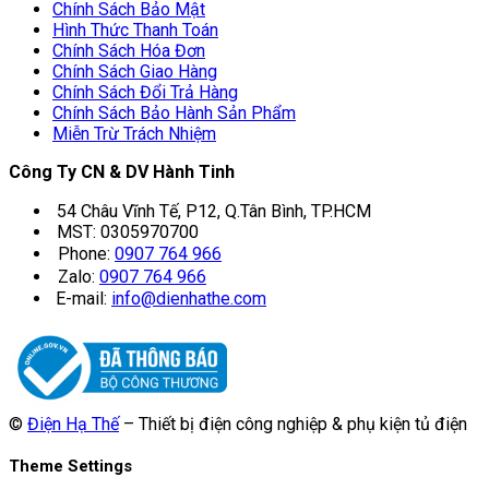
Chính Sách Bảo Mật
Hình Thức Thanh Toán
Chính Sách Hóa Đơn
Chính Sách Giao Hàng
Chính Sách Đổi Trả Hàng
Chính Sách Bảo Hành Sản Phẩm
Miễn Trừ Trách Nhiệm
Công Ty CN & DV Hành Tinh
54 Châu Vĩnh Tế, P12, Q.Tân Bình, TP.HCM
MST: 0305970700
Phone:
0907 764 966
Zalo:
0907 764 966
E-mail:
info@dienhathe.com
©
Điện Hạ Thế
– Thiết bị điện công nghiệp & phụ kiện tủ điện
Theme Settings