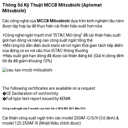
Thông Số Kỹ Thuật MCCB Mitsubishi (Aptomat
Mitsubishi)
Các công nghệ của
MCCB Mitsubishi
dựa trên kinh nghiệm lâu năm
được tập hợp lại để thực hiện cải thiện hiệu suất hơn nữa.
+
Công nghệ ngắt mạch mới “ISTAC Mở rộng” đã cải thiện hiệu suất
giới hạn dòng và nâng cao công suất ngắt tổng thể.
+Mở rộng bộ dẫn điện dưới stato sẽ rút ngắn thời gian tách tiếp điểm
của động cơ so với cấu trúc ISTAC thông thường.
+Hiệu suất giới hạn dòng đã được cải thiện đáng kể. (Giá trị dòng đỉnh
tối đa đã giảm khoảng 10%)
The following certificates are available on a request.
�CE Declaration of conformity
�Full type test report issued by KEMA
Công suất ngắt của 5 model cao hơn Sê-ri W & WS 20% đến 50%
Cải thiện công suất ngắt trên các model 250AF-C/S/H (Cố định) &
model 125.250AF-R (Nhiệt/Điều chỉnh được).