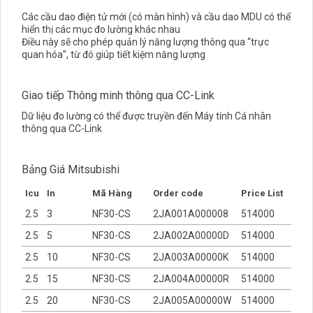
Các cầu dao điện tử mới (có màn hình) và cầu dao MDU có thể
hiển thị các mục đo lường khác nhau
Điều này sẽ cho phép quản lý năng lượng thông qua “trực
quan hóa”, từ đó giúp tiết kiệm năng lượng
Giao tiếp Thông minh thông qua CC-Link
Dữ liệu đo lường có thể được truyền đến Máy tính Cá nhân
thông qua CC-Link
Bảng Giá Mitsubishi
Icu
In
Mã Hàng
Order code
Price List
2.5
3
NF30-CS
2JA001A000008
514000
2.5
5
NF30-CS
2JA002A00000D
514000
2.5
10
NF30-CS
2JA003A00000K
514000
2.5
15
NF30-CS
2JA004A00000R
514000
2.5
20
NF30-CS
2JA005A00000W
514000