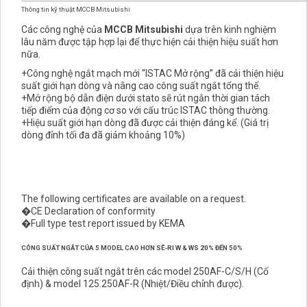
Thông tin kỹ thuật MCCB Mitsubishi
Các công nghệ của
MCCB Mitsubishi
dựa trên kinh nghiệm
lâu năm được tập hợp lại để thực hiện cải thiện hiệu suất hơn
nữa.
+
Công nghệ ngắt mạch mới “ISTAC Mở rộng” đã cải thiện hiệu
suất giới hạn dòng và nâng cao công suất ngắt tổng thể.
+Mở rộng bộ dẫn điện dưới stato sẽ rút ngắn thời gian tách
tiếp điểm của động cơ so với cấu trúc ISTAC thông thường.
+Hiệu suất giới hạn dòng đã được cải thiện đáng kể. (Giá trị
dòng đỉnh tối đa đã giảm khoảng 10%)
The following certificates are available on a request.
�CE Declaration of conformity
�Full type test report issued by KEMA
CÔNG SUẤT NGẮT CỦA 5 MODEL CAO HƠN SÊ-RI W & WS 20% ĐẾN 50%
Cải thiện công suất ngắt trên các model 250AF-C/S/H (Cố
định) & model 125.250AF-R (Nhiệt/Điều chỉnh được).