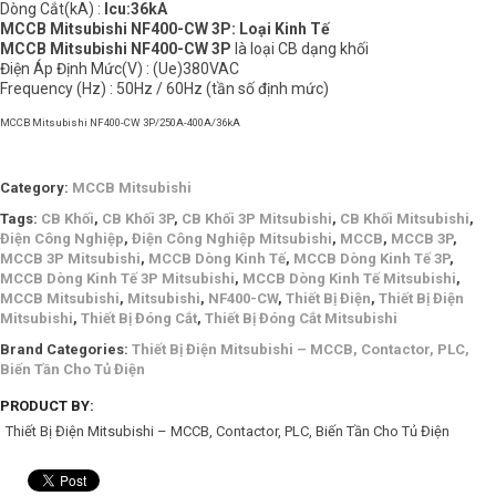
Dòng Cắt(kA) :
Icu:36kA
MCCB Mitsubishi NF400-CW 3P: Loại Kinh Tế
MCCB Mitsubishi NF400-CW 3P
là loại CB dạng khối
Điện Áp Định Mức(V) : (Ue)380VAC
Frequency (Hz) : 50Hz / 60Hz (tần số định mức)
MCCB Mitsubishi NF400-CW 3P/250A-400A/36kA
Category:
MCCB Mitsubishi
Tags:
CB Khối
,
CB Khối 3P
,
CB Khối 3P Mitsubishi
,
CB Khối Mitsubishi
,
Điện Công Nghiệp
,
Điện Công Nghiệp Mitsubishi
,
MCCB
,
MCCB 3P
,
MCCB 3P Mitsubishi
,
MCCB Dòng Kinh Tế
,
MCCB Dòng Kinh Tế 3P
,
MCCB Dòng Kinh Tế 3P Mitsubishi
,
MCCB Dòng Kinh Tế Mitsubishi
,
MCCB Mitsubishi
,
Mitsubishi
,
NF400-CW
,
Thiết Bị Điện
,
Thiết Bị Điện
Mitsubishi
,
Thiết Bị Đóng Cắt
,
Thiết Bị Đóng Cắt Mitsubishi
Brand Categories:
Thiết Bị Điện Mitsubishi – MCCB, Contactor, PLC,
Biến Tần Cho Tủ Điện
PRODUCT BY:
Thiết Bị Điện Mitsubishi – MCCB, Contactor, PLC, Biến Tần Cho Tủ Điện