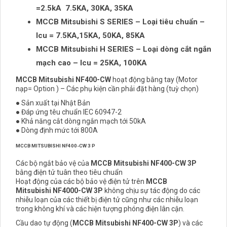
=2.5kA 7.5KA, 30KA, 35KA
MCCB Mitsubishi S SERIES – Loại tiêu chuẩn –
Icu = 7.5KA,15KA, 50KA, 85KA
MCCB Mitsubishi H SERIES – Loại dòng cắt ngắn
mạch cao – Icu = 25KA, 100KA
MCCB Mitsubishi NF400-CW
hoạt động bằng tay (Motor
nạp= Option ) – Các phụ kiện cần phải đặt hàng (tuỳ chọn)
● Sản xuất tại Nhật Bản
● Đáp ứng têu chuẩn IEC 60947-2
● Khả năng cắt dòng ngắn mạch tới 50kA
● Dòng định mức tới 800A
MCCB MITSUBISHI NF400-CW 3 P
Các bộ ngắt bảo vệ của
MCCB Mitsubishi NF400-CW 3P
bằng điện tử tuân theo tiêu chuẩn
Hoạt động của các bộ bảo vệ điện tử trên
MCCB
Mitsubishi NF4000-CW 3P
không chịu sự tác động do các
nhiễu loạn của các thiết bị điện tử cũng như các nhiễu loạn
trong không khí và các hiện tượng phóng điện lân cận.
Cầu dao tự động (
MCCB Mitsubishi NF400-CW 3P
) và các