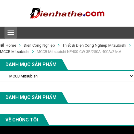
T
o
g
Home
Điện Công Nghiệp
Thiết Bị Điện Công Nghiệp Mitsubishi
g
MCCB Mitsubishi
MCCB Mitsubishi NF400-CW 3P/250A-400A/36kA
l
e
DANH MỤC SẢN PHẨM
n
a
v
i
g
a
DANH MỤC SẢN PHẨM
t
i
o
n
VỀ CHÚNG TÔI
Video
Player