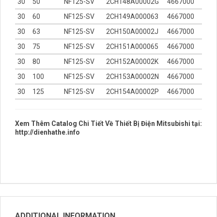
30
50
NF125-SV
2CH148A00002G
4667000
30
60
NF125-SV
2CH149A000063
4667000
30
63
NF125-SV
2CH150A00002J
4667000
30
75
NF125-SV
2CH151A000065
4667000
30
80
NF125-SV
2CH152A00002K
4667000
30
100
NF125-SV
2CH153A00002N
4667000
30
125
NF125-SV
2CH154A00002P
4667000
Xem Thêm Catalog Chi Tiết Về Thiết Bị Điện Mitsubishi tại:
http://dienhathe.info
ADDITIONAL INFORMATION