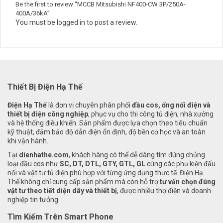
Be the first to review “MCCB Mitsubishi NF400-CW 3P/250A-
400A/36kA”
You must be
logged in
to post a review.
Thiết Bị Điện Hạ Thế
Điện Hạ Thế
là đơn vị chuyên phân phối
đầu cos, ống nối điện và
thiết bị điện công nghiệp
, phục vụ cho thi công tủ điện, nhà xưởng
và hệ thống điều khiển. Sản phẩm được lựa chọn theo tiêu chuẩn
kỹ thuật, đảm bảo độ dẫn điện ổn định, độ bền cơ học và an toàn
khi vận hành.
Tại
dienhathe.com
, khách hàng có thể dễ dàng tìm đúng chủng
loại đầu cos như
SC, DT, DTL, GTY, GTL, GL
cùng các phụ kiện đấu
nối và vật tư tủ điện phù hợp với từng ứng dụng thực tế. Điện Hạ
Thế không chỉ cung cấp sản phẩm mà còn hỗ trợ
tư vấn chọn đúng
vật tư theo tiết diện dây và thiết bị
, được nhiều thợ điện và doanh
nghiệp tin tưởng.
Tìm Kiếm Trên Smart Phone