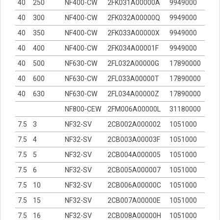
40
250
NF400-CW
2FK031A00000A
9949000
40
300
NF400-CW
2FK032A00000Q
9949000
40
350
NF400-CW
2FK033A00000X
9949000
40
400
NF400-CW
2FK034A00001F
9949000
40
500
NF630-CW
2FL032A00000G
17890000
40
600
NF630-CW
2FL033A00000T
17890000
40
630
NF630-CW
2FL034A00000Z
17890000
NF800-CEW
2FM006A00000L
31180000
7.5
3
NF32-SV
2CB002A000002
1051000
7.5
4
NF32-SV
2CB003A00003F
1051000
7.5
5
NF32-SV
2CB004A000005
1051000
7.5
6
NF32-SV
2CB005A000007
1051000
7.5
10
NF32-SV
2CB006A00000C
1051000
7.5
15
NF32-SV
2CB007A00000E
1051000
7.5
16
NF32-SV
2CB008A00000H
1051000