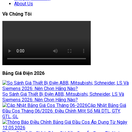
About Us
Về Chúng Tôi
Bảng Giá Điện 2026
So Sánh Giá Thiết Bị Điện ABB, Mitsubishi, Schneider, LS Và
Siemens 2026: Nên Chọn Hãng Nào?
Cập Nhật Bảng Giá
Đầu Cos Tháng 06/2026: Điều Chỉnh Một Số Mã DTL, GTY,
GTL, GL