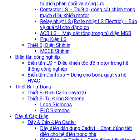
tủ điện phân phối và động lực
Contactor LS – Thiết bị đóng cắt chính trong
mạch điều khiển motor
Relay nhiệt LS (Rơ le nhiệt LS Electric) – Bảo
vệ quá tải cho động cơ
ACB LS – Máy cắt tổng trong tủ điện MSB
Phụ Kiện LS
Thiết Bị Điện Shihlin
MCCB Shihlin
Biến tần công nghiệp
Biến tần LS – Điều khiển tốc độ motor trong hệ
thống công nghiệp
Biến tần Danfoss – Dùng cho bơm, quạt và hệ
HVAC
Thiết Bị Tự Động
Thiết Bị Điện Carlo Gavazzi
Thiết Bị Tự Động Siemens
Logo Siemens
PLC Siemens
Dây & Cáp Điện
Dây & Cáp Điện Cadivi
Dây điện dân dụng Cadivi – Chọn đúng tiết
diện cho hệ điện trong nhà