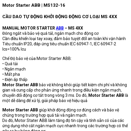
Motor Starter ABB | MS132-16
CẦU DAO TỰ ĐỘNG KHỞI ĐỘNG ĐỘNG CƠ LOẠI MS 4XX
MANUAL MOTOR STARTER
ABB
– MS 4XX
Đóng ngắt và bảo vệ quá tảI, ngắn mạch cho động cơ
Cần điều khiển loại tay xoay, đẳm bảo tuyệt đốI an toàn khi vận hành
Tiêu chuẩn IP20, đáp ứng tiêu chuẩn IEC 60947-1, IEC 60947-2
Ics=100% Icu
Chế Độ bảo vệ của Motor Starter ABB:
• Quá tải
• Ngắn mạch
• Mất pha
• Điện áp thấp
Motor Starter ABB
bảo vệ không khói giúp tiết kiệm chi phí và không
gian và cung cấp cho phản ứng nhanh trong điều kiện ngắn mạch,
chuyển đổi động cơ tắt trong vòng 3 ms. Do đó,
Motor Starter ABB
là
một dễ dàng để xử lý, giải pháp bảo vệ hiệu quả
Motor Starter ABB
giúp khởi động động cơ đúng cách và bảo vệ
chúng trong trường hợp quá tải và ngắn mạch.
Do đó, Motor Stater ABB làm tăng độ tin cậy và tính sẵn có của các
ứng dụng nhờ cắt ngắn mạch cực nhanh trong các trường hợp có thể
gây ra hư hỏng động cơ.