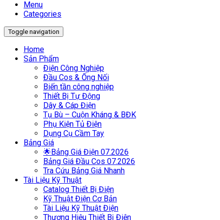
Menu
Categories
Toggle navigation
Home
Sản Phẩm
Điện Công Nghiệp
Đầu Cos & Ống Nối
Biến tần công nghiệp
Thiết Bị Tự Động
Dây & Cáp Điện
Tụ Bù – Cuộn Kháng & BĐK
Phụ Kiện Tủ Điện
Dụng Cụ Cầm Tay
Bảng Giá
🌟Bảng Giá Điện 07.2026
Bảng Giá Đầu Cos 07.2026
Tra Cứu Bảng Giá Nhanh
Tài Liệu Kỹ Thuật
Catalog Thiết Bị Điện
Kỹ Thuật Điện Cơ Bản
Tài Liệu Kỹ Thuật Điện
Thương Hiệu Thiết Bị Điện