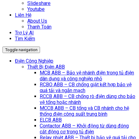
Slideshare
Youtube
Liên Hệ
About Us
Thanh Toán
Trợ Lý AI
Tìm Kiếm
Toggle navigation
Điện Công Nghiệp
Thiết Bị Điện ABB
MCB ABB – Bảo vệ nhánh điện trong tủ điện
dân dụng và công nghiệp nhỏ
RCBO ABB – CB chống giật kết hợp bảo vệ
quá tải và ngắn mạch
RCCB ABB – CB chống rò điện dùng cho bảo
vệ tổng hoặc nhánh
MCCB ABB – CB tổng và CB nhánh cho hệ
thống điện công suất trung bình
ELCB ABB
Contactor ABB – Khởi động từ dùng đóng
cắt động cơ trong tủ điện
Relay nhiệt ABB – Thiết bị bảo vệ quá tải cho