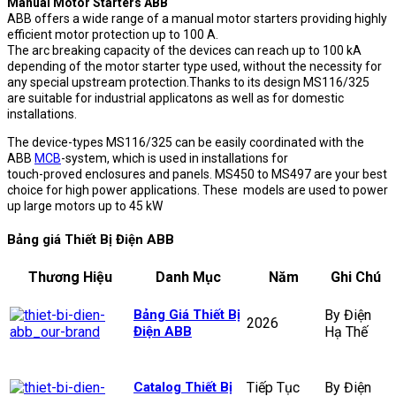
Manual Motor Starters ABB
ABB offers a wide range of a manual motor starters providing highly
efficient motor protection up to 100 A.
The arc breaking capacity of the devices can reach up to 100 kA
depending of the motor starter type used, without the necessity for
any special upstream protection.Thanks to its design MS116/325
are suitable for industrial applicatons as well as for domestic
installations.
The device-types MS116/325 can be easily coordinated with the
ABB
MCB
-system, which is used in installations for
touch-proved enclosures and panels. MS450 to MS497 are your best
choice for high power applications. These models are used to power
up large motors up to 45 kW
Bảng giá Thiết Bị Điện ABB
Thương Hiệu
Danh Mục
Năm
Ghi Chú
Bảng Giá Thiết Bị
By Điện
2026
Điện ABB
Hạ Thế
Catalog Thiết Bị
Tiếp Tục
By Điện