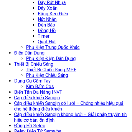
Dây Rút Nhựa
Dây Xoắn
Băng Keo Điện
Nút Nhấn
Đèn Báo
Đồng Hồ
Timer
Quạt Hút
Phụ Kiện Trung Quốc Khác
Điện Dân Dụng
Phụ Kiện Điện Dân Dụng
Thiết Bị Chiếu Sáng
Thiết Bị Chiếu Sáng MPE
Phụ Kiện Chiếu Sáng
Dụng Cụ Cầm Tay
Kìm Bấm Cos
Biến Tần Đa Năng INVT
Cáp điều khiển Sangjin
Cáp điều khiển Sangjin có lưới – Chống nhiễu hiệu quả
cho hệ thống điều khiển
Cáp điều khiển Sangjin không lưới – Giải pháp truyền tín
hiệu cơ bản, ổn định
Đồng Hồ Selec
Relay Điện Tử Samwha