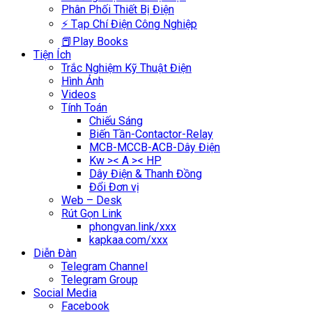
Phân Phối Thiết Bị Điện
⚡ Tạp Chí Điện Công Nghiệp
📕Play Books
Tiện Ích
Trắc Nghiệm Kỹ Thuật Điện
Hình Ảnh
Videos
Tính Toán
Chiếu Sáng
Biến Tần-Contactor-Relay
MCB-MCCB-ACB-Dây Điện
Kw >< A >< HP
Dây Điện & Thanh Đồng
Đổi Đơn vị
Web – Desk
Rút Gọn Link
phongvan.link/xxx
kapkaa.com/xxx
Diễn Đàn
Telegram Channel
Telegram Group
Social Media
Facebook