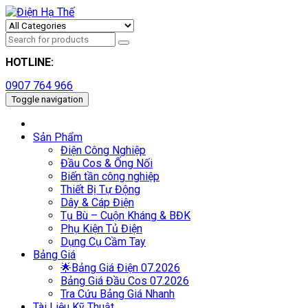
HOTLINE:
0907 764 966
Toggle navigation
Sản Phẩm
Điện Công Nghiệp
Đầu Cos & Ống Nối
Biến tần công nghiệp
Thiết Bị Tự Động
Dây & Cáp Điện
Tụ Bù – Cuộn Kháng & BĐK
Phụ Kiện Tủ Điện
Dụng Cụ Cầm Tay
Bảng Giá
🌟Bảng Giá Điện 07.2026
Bảng Giá Đầu Cos 07.2026
Tra Cứu Bảng Giá Nhanh
Tài Liệu Kỹ Thuật