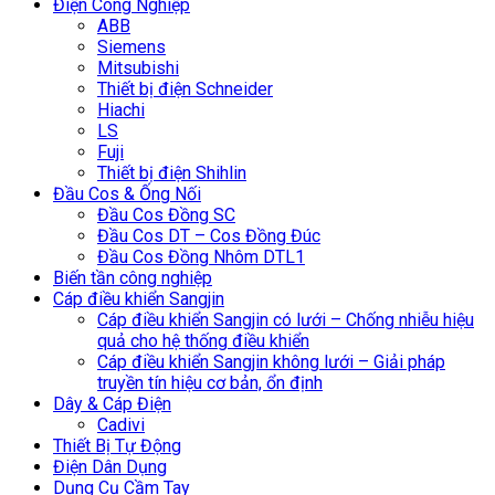
Điện Công Nghiệp
ABB
Siemens
Mitsubishi
Thiết bị điện Schneider
Hiachi
LS
Fuji
Thiết bị điện Shihlin
Đầu Cos & Ống Nối
Đầu Cos Đồng SC
Đầu Cos DT – Cos Đồng Đúc
Đầu Cos Đồng Nhôm DTL1
Biến tần công nghiệp
Cáp điều khiển Sangjin
Cáp điều khiển Sangjin có lưới – Chống nhiễu hiệu
quả cho hệ thống điều khiển
Cáp điều khiển Sangjin không lưới – Giải pháp
truyền tín hiệu cơ bản, ổn định
Dây & Cáp Điện
Cadivi
Thiết Bị Tự Động
Điện Dân Dụng
Dụng Cụ Cầm Tay