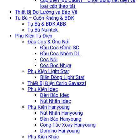
Cáp điện lực Cadivi – Chọn đúng tiết diện và
loại cáp theo tải
Thiết Bị Đo Lường và Bảo Vệ
Tụ Bù – Cuộn Kháng & BĐK
Tụ Bù & BĐK ABB
Tụ Bù Nuintek
Phụ Kiện Tủ Điện
Đầu Cos & Ống Nối
Đầu Cos Đồng SC
Đầu Cos Nhôm DL
Cos Nối
Cos Bọc Nhựa
Phụ Kiện Light Star
Biến Dòng Light Star
Thiết Bị Điện Carlo Gavazzi
Phụ Kiện Idec
Đèn Báo Idec
Nút Nhấn Idec
Phụ Kiện Hanyoung
Nút Nhấn Hanyoung
Đèn Báo Hanyoung
Công Tắc Xoay Hanyoung
Domino Hanyoung
Phụ Kiện Khác