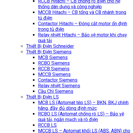
RCCB Hitachi – CB chống rò điện cho hệ
thống dân dụng và công nghiệp
MCCB Hitachi – CB tổng và CB nhánh trong
tủ điện
Contactor Hitachi – Đóng cắt motor ổn định
trong tủ điện
Relay nhiệt Hitachi – Bảo vệ motor khi chạy
quá tải
Thiết Bị Điện Schneider
Thiết Bị Điện Siemens
MCB Siemens
RCBO Siemens
RCCB Siemens
MCCB Siemens
Contactor Siemens
Relay nhiệt Siemens
Cầu Chì Siemens
Thiết Bị Điện LS
MCB LS (Aptomat tép LS) – BKN, BKJ chính
hãng, đầy đủ dòng định mức
RCBO LS (Aptomat chống rò LS) – Bảo vệ
quá tải, ngắn mạch và rò điện
RCCB LS
MCCB LS – Aptomat khối LS (ABS, ABN) cho