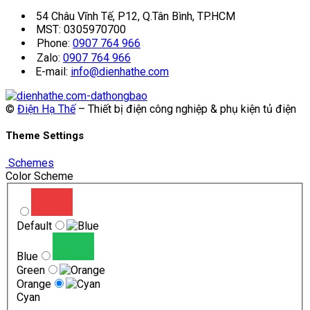
54 Châu Vĩnh Tế, P12, Q.Tân Bình, TP.HCM
MST: 0305970700
Phone:
0907 764 966
Zalo:
0907 764 966
E-mail:
info@dienhathe.com
©
Điện Hạ Thế
– Thiết bị điện công nghiệp & phụ kiện tủ điện
Theme Settings
Schemes
Color Scheme
Default
Blue
Green
Orange
Cyan