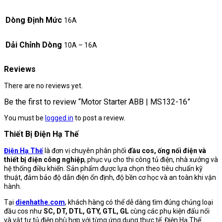
Dòng Định Mức
16A
Dải Chỉnh Dòng
10A – 16A
Reviews
There are no reviews yet.
Be the first to review “Motor Starter ABB | MS132-16”
You must be
logged in
to post a review.
Thiết Bị Điện Hạ Thế
Điện Hạ Thế
là đơn vị chuyên phân phối
đầu cos, ống nối điện và
thiết bị điện công nghiệp
, phục vụ cho thi công tủ điện, nhà xưởng và
hệ thống điều khiển. Sản phẩm được lựa chọn theo tiêu chuẩn kỹ
thuật, đảm bảo độ dẫn điện ổn định, độ bền cơ học và an toàn khi vận
hành.
Tại
dienhathe.com
, khách hàng có thể dễ dàng tìm đúng chủng loại
đầu cos như
SC, DT, DTL, GTY, GTL, GL
cùng các phụ kiện đấu nối
và vật tư tủ điện phù hợp với từng ứng dụng thực tế. Điện Hạ Thế