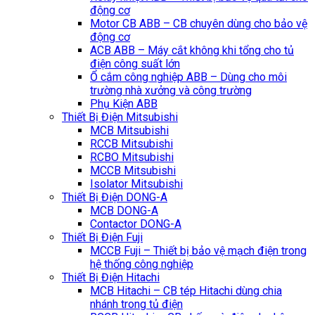
động cơ
Motor CB ABB – CB chuyên dùng cho bảo vệ
động cơ
ACB ABB – Máy cắt không khi tổng cho tủ
điện công suất lớn
Ổ cắm công nghiệp ABB – Dùng cho môi
trường nhà xưởng và công trường
Phụ Kiện ABB
Thiết Bị Điện Mitsubishi
MCB Mitsubishi
RCCB Mitsubishi
RCBO Mitsubishi
MCCB Mitsubishi
Isolator Mitsubishi
Thiết Bị Điện DONG-A
MCB DONG-A
Contactor DONG-A
Thiết Bị Điện Fuji
MCCB Fuji – Thiết bị bảo vệ mạch điện trong
hệ thống công nghiệp
Thiết Bị Điện Hitachi
MCB Hitachi – CB tép Hitachi dùng chia
nhánh trong tủ điện