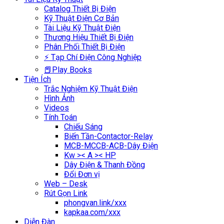
Catalog Thiết Bị Điện
Kỹ Thuật Điện Cơ Bản
Tài Liệu Kỹ Thuật Điện
Thương Hiệu Thiết Bị Điện
Phân Phối Thiết Bị Điện
⚡ Tạp Chí Điện Công Nghiệp
📕Play Books
Tiện Ích
Trắc Nghiệm Kỹ Thuật Điện
Hình Ảnh
Videos
Tính Toán
Chiếu Sáng
Biến Tần-Contactor-Relay
MCB-MCCB-ACB-Dây Điện
Kw >< A >< HP
Dây Điện & Thanh Đồng
Đổi Đơn vị
Web – Desk
Rút Gọn Link
phongvan.link/xxx
kapkaa.com/xxx
Diễn Đàn