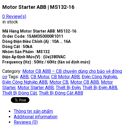
Motor Starter ABB | MS132-16
0
Review(s)
in stock
Mã Hàng Motor Starter ABB: MS132-16
Order Code: 1SAM350000R1011
Dòng Điện Điều Chỉnh (A) : 10A … 16A
Dòng Cắt : 50kA
Nhóm Sản Phẩm : MS132
Điện Áp Định Mức(V) : (Ue)380VAC
Frequency (Hz) : 50Hz / 60Hz (tần số định mức)
Category:
Motor CB ABB – CB chuyên dùng cho bảo vệ động
cơ
Tags:
ABB
,
CB Motor
,
CB Motor ABB
,
Điện Công Nghiệp
,
Điện Công Nghiệp ABB
,
Motor CB
,
Motor CB ABB
,
Motor
Starter
,
Motor Starter ABB
,
Thiết Bị Điện
,
Thiết Bị Điện ABB
,
Thiết Bị Đóng Cắt
,
Thiết Bị Đóng Cắt ABB
Thông tin sản phẩm
Additional information
Reviews (0)