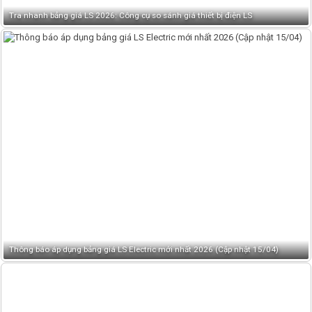
Tra nhanh bảng giá LS 2026: Công cụ so sánh giá thiết bị điện LS
Thông báo áp dụng bảng giá LS Electric mới nhất 2026 (Cập nhật 15/04)