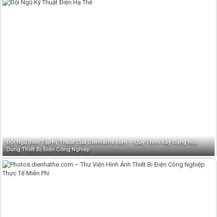
Đội Ngũ Biên Tập Kỹ Thuật Của Dienhathe.com – Quy Trình Xây Dựng Nội
Dung Thiết Bị Điện Công Nghiệp