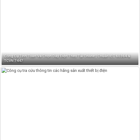
Công Cụ Tính Toán Và Chọn Dây Điện Theo Tải Online | Chuẩn IEC 60364 &
TCVN 7447