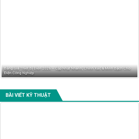
Bảng Giá Thiết Bị Điện 2026 – Cập Nhật Nhanh, Chính Xác & Minh Bạch Cho
Điện Công Nghiệp
BÀI VIẾT KỸ THUẬT