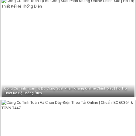
Công Cụ Tính Toán Tụ Bù Công Suất Phản Kháng Online Chính Xác | Hỗ Trợ
Thiết Kế Hệ Thống Điện