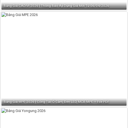
Bảng Giá CADIVI 2026 | Thông Báo Áp Dụng Giá Mới Từ 06/04/2026
Bảng Giá MPE 2026 | Công Tắc Ổ Cắm, Đèn LED, MCB MPE – File PDF