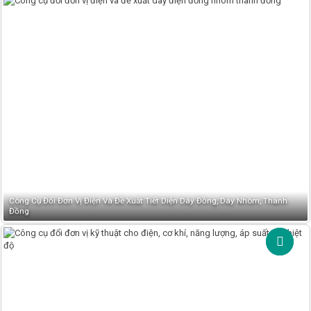
Công Cụ Đổi Đơn Vị Điện Và Đề Xuất Tiết Diện Dây Đồng, Dây Nhôm, Thanh
Đồng