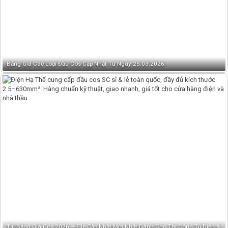
Bảng Giá Các Loại Đầu Cos Cập Nhật Từ Ngày 25.03.2026
Tải Bảng Giá Cos 2026 – File Cập Nhật Mới Nhất Dành Cho Thi Công Tủ Điện &