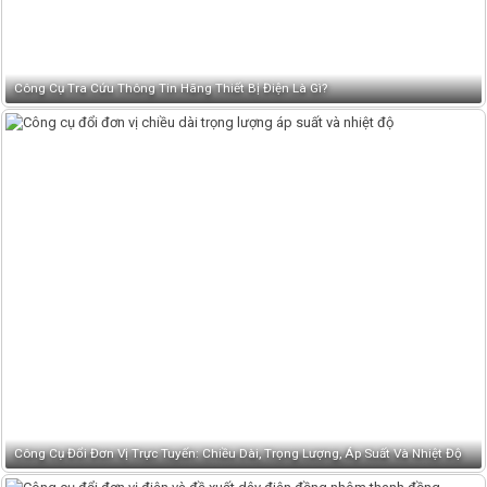
Công Cụ Tra Cứu Thông Tin Hãng Thiết Bị Điện Là Gì?
Công Cụ Đổi Đơn Vị Trực Tuyến: Chiều Dài, Trọng Lượng, Áp Suất Và Nhiệt Độ