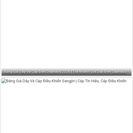
Bảng Giá Dây Và Cáp Điện Daphaco 2026 | Tra Nhanh Giá Dây Điện Daphaco