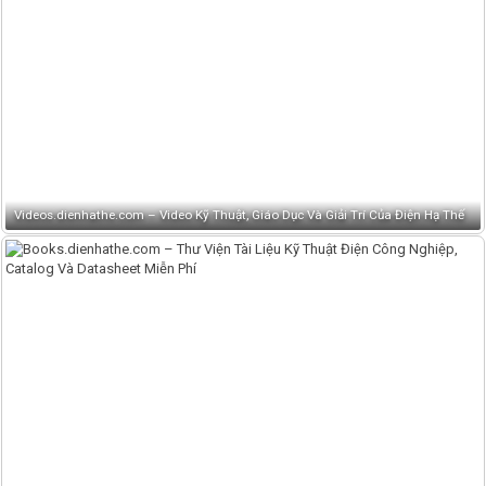
Videos.dienhathe.com – Video Kỹ Thuật, Giáo Dục Và Giải Trí Của Điện Hạ Thế