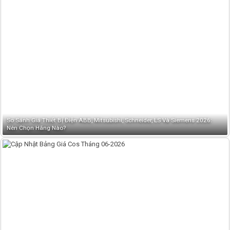
So Sánh Giá Thiết Bị Điện ABB, Mitsubishi, Schneider, LS Và Siemens 2026:
Nên Chọn Hãng Nào?