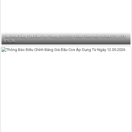
Cập Nhật Bảng Giá Đầu Cos Tháng 06/2026: Điều Chỉnh Một Số Mã DTL, GTY,
GTL, GL