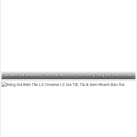
So Sánh Giá Mitsubishi Trước Và Sau 2026 – Xu Hướng Tăng Giá Thiết Bị Điện