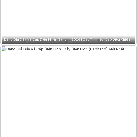
Bảng Giá Dây Và Cáp Điều Khiển Sangjin 2026 | Cáp Tín Hiệu, Cáp Điều Khiển