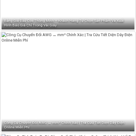
Bảng Giá Đầu Cos Thông Minh – Khách Hàng Tự Chọn Sản Phẩm Và Xuất
Hình Báo Giá Chỉ Trong Vài Giây
Công Cụ Chuyển Đổi AWG ↔ mm² Chính Xác | Tra Cứu Tiết Diện Dây Điện
Online Miễn Phí