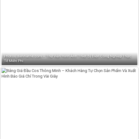
Photos.dienhathe.com – Thư Viện Hình Ảnh Thiết Bị Điện Công Nghiệp Thực
Tế Miễn Phí