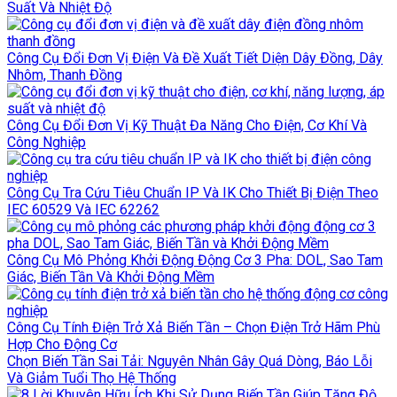
Suất Và Nhiệt Độ
Công Cụ Đổi Đơn Vị Điện Và Đề Xuất Tiết Diện Dây Đồng, Dây
Nhôm, Thanh Đồng
Công Cụ Đổi Đơn Vị Kỹ Thuật Đa Năng Cho Điện, Cơ Khí Và
Công Nghiệp
Công Cụ Tra Cứu Tiêu Chuẩn IP Và IK Cho Thiết Bị Điện Theo
IEC 60529 Và IEC 62262
Công Cụ Mô Phỏng Khởi Động Động Cơ 3 Pha: DOL, Sao Tam
Giác, Biến Tần Và Khởi Động Mềm
Công Cụ Tính Điện Trở Xả Biến Tần – Chọn Điện Trở Hãm Phù
Hợp Cho Động Cơ
Chọn Biến Tần Sai Tải: Nguyên Nhân Gây Quá Dòng, Báo Lỗi
Và Giảm Tuổi Thọ Hệ Thống