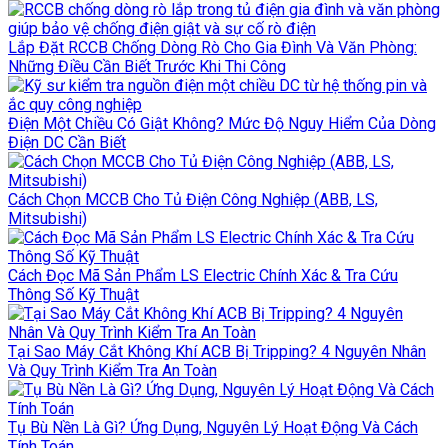
Lắp Đặt RCCB Chống Dòng Rò Cho Gia Đình Và Văn Phòng:
Những Điều Cần Biết Trước Khi Thi Công
Điện Một Chiều Có Giật Không? Mức Độ Nguy Hiểm Của Dòng
Điện DC Cần Biết
Cách Chọn MCCB Cho Tủ Điện Công Nghiệp (ABB, LS,
Mitsubishi)
Cách Đọc Mã Sản Phẩm LS Electric Chính Xác & Tra Cứu
Thông Số Kỹ Thuật
Tại Sao Máy Cắt Không Khí ACB Bị Tripping? 4 Nguyên Nhân
Và Quy Trình Kiểm Tra An Toàn
Tụ Bù Nền Là Gì? Ứng Dụng, Nguyên Lý Hoạt Động Và Cách
Tính Toán