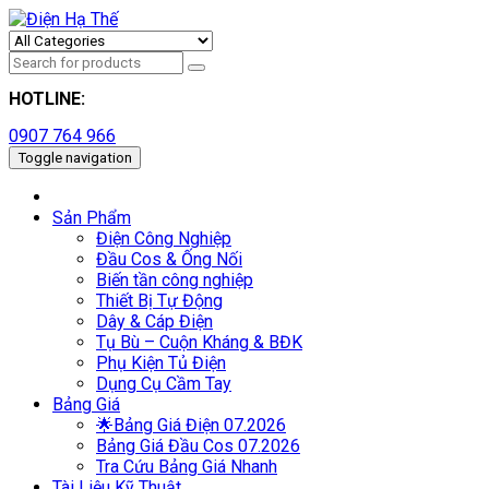
HOTLINE:
0907 764 966
Toggle navigation
Sản Phẩm
Điện Công Nghiệp
Đầu Cos & Ống Nối
Biến tần công nghiệp
Thiết Bị Tự Động
Dây & Cáp Điện
Tụ Bù – Cuộn Kháng & BĐK
Phụ Kiện Tủ Điện
Dụng Cụ Cầm Tay
Bảng Giá
🌟Bảng Giá Điện 07.2026
Bảng Giá Đầu Cos 07.2026
Tra Cứu Bảng Giá Nhanh
Tài Liệu Kỹ Thuật