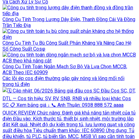
Và Cách Xử Lý Sự Cố
Công Cụ Tính Trọng Lượng Dây Điện, Thanh Đồng Cái Và Đồng
Trần Tiếp Địa
Công Cụ Tính Tụ Bù Công Suất Phản Kháng Và Nâng Cao Hệ
Số Công Suất Cosφ
Công Cụ Tính Toán Ngắn Mạch Sơ Bộ Và Lựa Chọn MCCB,
ACB Theo IEC 60909
Các lỗi ép cos điện thường gặp gây nóng và lỏng mối nối
trong tủ điện