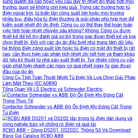
Công Cụ Tính Toán Thoát Nhiệt Tủ Điện Và Lựa Chọn Giải Pháp
Làm Mát Theo IEC 60890
Tổng Quan Về LS Electric và Schneider Electric
Contactor Schneider vs ABB: Độ Ổn Định Khi Đóng Cắt Trong
Tủ Điện
RCBO ABB – Dòng DS201, DS202C, Thông Số Và Download
Bảng Giá Catalog RCBO ABB