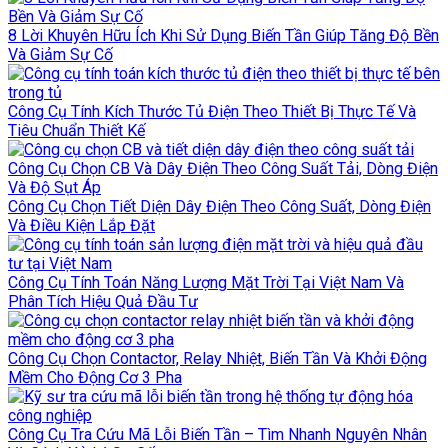
8 Lời Khuyên Hữu Ích Khi Sử Dụng Biến Tần Giúp Tăng Độ Bền
Và Giảm Sự Cố
Công Cụ Tính Kích Thước Tủ Điện Theo Thiết Bị Thực Tế Và
Tiêu Chuẩn Thiết Kế
Công Cụ Chọn CB Và Dây Điện Theo Công Suất Tải, Dòng Điện
Và Độ Sụt Áp
Công Cụ Chọn Tiết Diện Dây Điện Theo Công Suất, Dòng Điện
Và Điều Kiện Lắp Đặt
Công Cụ Tính Toán Năng Lượng Mặt Trời Tại Việt Nam Và
Phân Tích Hiệu Quả Đầu Tư
Công Cụ Chọn Contactor, Relay Nhiệt, Biến Tần Và Khởi Động
Mềm Cho Động Cơ 3 Pha
Công Cụ Tra Cứu Mã Lỗi Biến Tần – Tìm Nhanh Nguyên Nhân