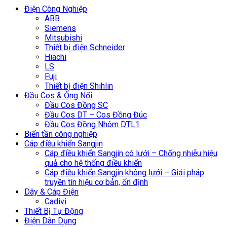
Điện Công Nghiệp
ABB
Siemens
Mitsubishi
Thiết bị điện Schneider
Hiachi
LS
Fuji
Thiết bị điện Shihlin
Đầu Cos & Ống Nối
Đầu Cos Đồng SC
Đầu Cos DT – Cos Đồng Đúc
Đầu Cos Đồng Nhôm DTL1
Biến tần công nghiệp
Cáp điều khiển Sangjin
Cáp điều khiển Sangjin có lưới – Chống nhiễu hiệu
quả cho hệ thống điều khiển
Cáp điều khiển Sangjin không lưới – Giải pháp
truyền tín hiệu cơ bản, ổn định
Dây & Cáp Điện
Cadivi
Thiết Bị Tự Động
Điện Dân Dụng