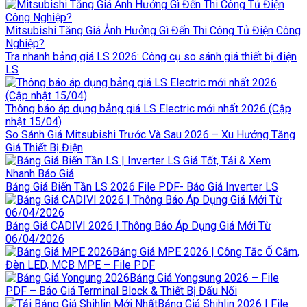
Mitsubishi Tăng Giá Ảnh Hưởng Gì Đến Thi Công Tủ Điện Công
Nghiệp?
Tra nhanh bảng giá LS 2026: Công cụ so sánh giá thiết bị điện
LS
Thông báo áp dụng bảng giá LS Electric mới nhất 2026 (Cập
nhật 15/04)
So Sánh Giá Mitsubishi Trước Và Sau 2026 – Xu Hướng Tăng
Giá Thiết Bị Điện
Bảng Giá Biến Tần LS 2026 File PDF- Báo Giá Inverter LS
Bảng Giá CADIVI 2026 | Thông Báo Áp Dụng Giá Mới Từ
06/04/2026
Bảng Giá MPE 2026 | Công Tắc Ổ Cắm,
Đèn LED, MCB MPE – File PDF
Bảng Giá Yongsung 2026 – File
PDF – Báo Giá Terminal Block & Thiết Bị Đấu Nối
Bảng Giá Shihlin 2026 | File