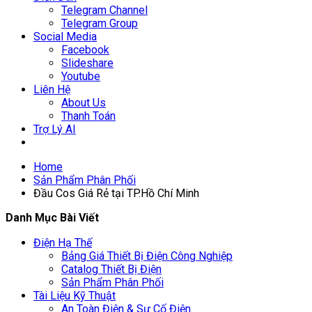
Telegram Channel
Telegram Group
Social Media
Facebook
Slideshare
Youtube
Liên Hệ
About Us
Thanh Toán
Trợ Lý AI
Home
Sản Phẩm Phân Phối
Đầu Cos Giá Rẻ tại TP.Hồ Chí Minh
Danh Mục Bài Viết
Điện Hạ Thế
Bảng Giá Thiết Bị Điện Công Nghiệp
Catalog Thiết Bị Điện
Sản Phẩm Phân Phối
Tài Liệu Kỹ Thuật
An Toàn Điện & Sự Cố Điện