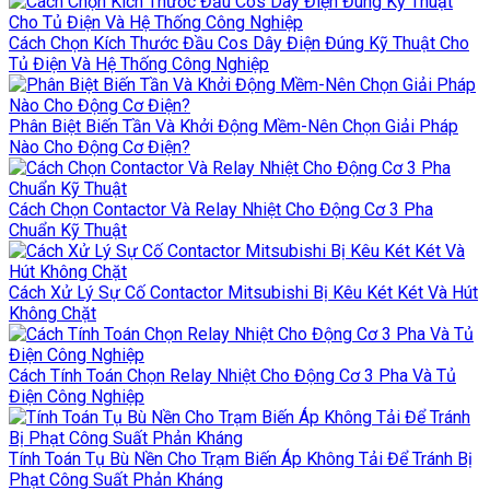
Cách Chọn Kích Thước Đầu Cos Dây Điện Đúng Kỹ Thuật Cho
Tủ Điện Và Hệ Thống Công Nghiệp
Phân Biệt Biến Tần Và Khởi Động Mềm-Nên Chọn Giải Pháp
Nào Cho Động Cơ Điện?
Cách Chọn Contactor Và Relay Nhiệt Cho Động Cơ 3 Pha
Chuẩn Kỹ Thuật
Cách Xử Lý Sự Cố Contactor Mitsubishi Bị Kêu Két Két Và Hút
Không Chặt
Cách Tính Toán Chọn Relay Nhiệt Cho Động Cơ 3 Pha Và Tủ
Điện Công Nghiệp
Tính Toán Tụ Bù Nền Cho Trạm Biến Áp Không Tải Để Tránh Bị
Phạt Công Suất Phản Kháng