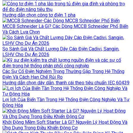
Hướng dẫn chọn công tơ điện 1 pha
MCCB Schneider Là Gì? Các Dòng MCCB Schneider Phổ Biến
Và Cách Lựa Chọn
So Sánh Giá Và Chất Lượng Dây Cáp Điện Cadivi, Sangjin,
LSHV Cho Dự Án 2026
Các Sự Cố Điện Nghiêm Trọng Thường Gặp Trong Hệ Thống
Điện Và Cách Hạn Chế Rủi Ro
Hướng dẫn chọn dây dẫn, thanh cái theo tiêu chuẩn IEC 60439
Lợi Ích Của Biến Tần Trong Hệ Thống Điện Công Nghiệp Và Tự
Động Hóa
Khởi Động Mềm Soft Starter Là Gì? Nguyên Lý Hoạt Động Và
Ứng Dụng Trong Điều Khiển Động Cơ