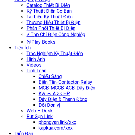
Catalog Thiết Bị Điện
Kỹ Thuật Điện Cơ Bản
Tài Liệu Kỹ Thuật Điện
Thương Hiệu Thiết Bị Điện
Phân Phối Thiết Bị Điện
⚡ Tạp Chí Điện Công Nghiệp
📕Play Books
Tiện Ích
Trắc Nghiệm Kỹ Thuật Điện
Hình Ảnh
Videos
Tính Toán
Chiếu Sáng
Biến Tần-Contactor-Relay
MCB-MCCB-ACB-Dây Điện
Kw >< A >< HP
Dây Điện & Thanh Đồng
Đổi Đơn vị
Web – Desk
Rút Gọn Link
phongvan.link/xxx
kapkaa.com/xxx
Diễn Đàn