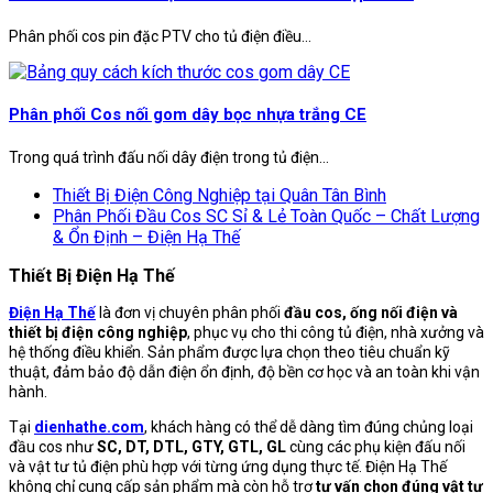
Phân phối cos pin đặc PTV cho tủ điện điều...
Phân phối Cos nối gom dây bọc nhựa trắng CE
Trong quá trình đấu nối dây điện trong tủ điện...
Thiết Bị Điện Công Nghiệp tại Quân Tân Bình
Phân Phối Đầu Cos SC Sỉ & Lẻ Toàn Quốc – Chất Lượng
& Ổn Định – Điện Hạ Thế
Thiết Bị Điện Hạ Thế
Điện Hạ Thế
là đơn vị chuyên phân phối
đầu cos, ống nối điện và
thiết bị điện công nghiệp
, phục vụ cho thi công tủ điện, nhà xưởng và
hệ thống điều khiển. Sản phẩm được lựa chọn theo tiêu chuẩn kỹ
thuật, đảm bảo độ dẫn điện ổn định, độ bền cơ học và an toàn khi vận
hành.
Tại
dienhathe.com
, khách hàng có thể dễ dàng tìm đúng chủng loại
đầu cos như
SC, DT, DTL, GTY, GTL, GL
cùng các phụ kiện đấu nối
và vật tư tủ điện phù hợp với từng ứng dụng thực tế. Điện Hạ Thế
không chỉ cung cấp sản phẩm mà còn hỗ trợ
tư vấn chọn đúng vật tư