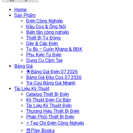
Home
Sản Phẩm
Điện Công Nghiệp
Đầu Cos & Ống Nối
Biến tần công nghiệp
Thiết Bị Tự Động
Dây & Cáp Điện
Tụ Bù – Cuộn Kháng & BĐK
Phụ Kiện Tủ Điện
Dụng Cụ Cầm Tay
Bảng Giá
🌟Bảng Giá Điện 07.2026
Bảng Giá Đầu Cos 07.2026
Tra Cứu Bảng Giá Nhanh
Tài Liệu Kỹ Thuật
Catalog Thiết Bị Điện
Kỹ Thuật Điện Cơ Bản
Tài Liệu Kỹ Thuật Điện
Thương Hiệu Thiết Bị Điện
Phân Phối Thiết Bị Điện
⚡ Tạp Chí Điện Công Nghiệp
📕Play Books