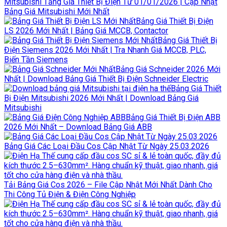
Mitsubishi Tăng Giá Thiết Bị Điện Từ 01/01/2026 | Cập Nhật
Bảng Giá Mitsubishi Mới Nhất
Bảng Giá Thiết Bị Điện
LS 2026 Mới Nhất | Bảng Giá MCCB, Contactor
Bảng Giá Thiết Bị
Điện Siemens 2026 Mới Nhất | Tra Nhanh Giá MCCB, PLC,
Biến Tần Siemens
Bảng Giá Schneider 2026 Mới
Nhất | Download Bảng Giá Thiết Bị Điện Schneider Electric
Bảng Giá Thiết
Bị Điện Mitsubishi 2026 Mới Nhất | Download Bảng Giá
Mitsubishi
Bảng Giá Thiết Bị Điện ABB
2026 Mới Nhất – Download Bảng Giá ABB
Bảng Giá Các Loại Đầu Cos Cập Nhật Từ Ngày 25.03.2026
Tải Bảng Giá Cos 2026 – File Cập Nhật Mới Nhất Dành Cho
Thi Công Tủ Điện & Điện Công Nghiệp