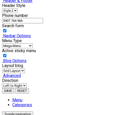
Header & Footer
Header Style
Phone number
Search form
Navbar Options
Menu Type
Active sticky menu
Blog Options
Layout blog
Advanced
Direction
SAVE
RESET
Menu
Categories
Toggle navigation