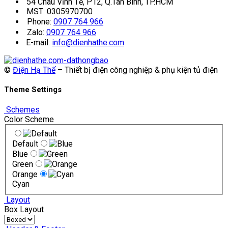
54 Châu Vĩnh Tế, P12, Q.Tân Bình, TP.HCM
MST: 0305970700
Phone:
0907 764 966
Zalo:
0907 764 966
E-mail:
info@dienhathe.com
©
Điện Hạ Thế
– Thiết bị điện công nghiệp & phụ kiện tủ điện
Theme Settings
Schemes
Color Scheme
Default
Blue
Green
Orange
Cyan
Layout
Box Layout