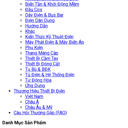
Biến Tần & Khởi Động Mềm
Đầu Cos
Dây Điện & Bus Bar
Điện Dân Dụng
Hướng Dẫn
Khác
Kiến Thức Kỹ Thuật Điện
Máy Phát Điện & Máy Biến Áp
Phụ Kiện
Thang Máng Cáp
Thiết Bị Cầm Tay
Thiết Bị Đóng Cắt
Tụ Bù & BĐK
Tủ Điện & Hệ Thống Điện
Tự Động Hóa
Ứng Dụng
Thương Hiệu Thiết Bị Điện
Việt Nam
Châu Á
Châu Âu & Mỹ
Câu Hỏi Thường Gặp (FAQ)
Danh Mục Sản Phẩm