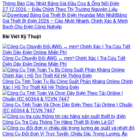
Thông Báo Cập Nhật Bảng Giá Đầu Cos & Ống Nối Điện
27.12.2026 – Điều Chỉnh Theo Thị Trường Nguyên Liệu
Bảng
Giá Thiết Bị Điện 2026 – Cập Nhật Nhanh, Chính Xác & Minh
Bạch Cho Điện Công Nghiệp
Bài Viết Kỹ Thuật
Công Cụ Chuyển Đổi AWG ↔ mm² Chính Xác | Tra Cứu Tiết
Diện Dây Điện Online Miễn Phí
Công Cụ Tính Toán Tụ Bù Công Suất Phản Kháng Online Chính
Xác | Hỗ Trợ Thiết Kế Hệ Thống Điện
Công Cụ Tính Toán Và Chọn Dây Điện Theo Tải Online | Chuẩn
IEC 60364 & TCVN 7447
Công Cụ Tra Cứu Thông Tin Hãng Thiết Bị Điện Là Gì?
Công Cụ Đổi Đơn Vị Trực Tuyến: Chiều Dài, Trọng Lượng, Áp