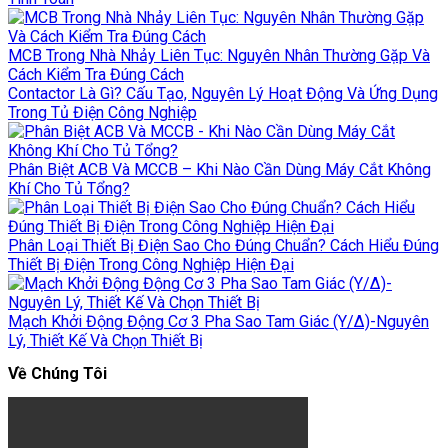
MCB Trong Nhà Nhảy Liên Tục: Nguyên Nhân Thường Gặp Và
Cách Kiểm Tra Đúng Cách
Contactor Là Gì? Cấu Tạo, Nguyên Lý Hoạt Động Và Ứng Dụng
Trong Tủ Điện Công Nghiệp
Phân Biệt ACB Và MCCB – Khi Nào Cần Dùng Máy Cắt Không
Khí Cho Tủ Tổng?
Phân Loại Thiết Bị Điện Sao Cho Đúng Chuẩn? Cách Hiểu Đúng
Thiết Bị Điện Trong Công Nghiệp Hiện Đại
Mạch Khởi Động Động Cơ 3 Pha Sao Tam Giác (Y/Δ)-Nguyên
Lý, Thiết Kế Và Chọn Thiết Bị
Về Chúng Tôi