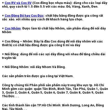
+
Cos RV và Cos SV
(Cos đồng bọc nhựa màu): dùng cho các loại dây
nhỏ, quy cách từ 1.5 đến 5.5 với các màu: Đỏ, Vàng, Xanh, Đen.
+
Cos Đồng Đỏ hay Cos Đúc
: chất liệu bằng đồng được gia công rất
sắc xảo. với nhiều quy cách để khách hàng lựa chọn.
+
Cos Nhôm
:
Được làm từ chất liệu Nhôm, sản phẩm dùng để nối dây
Nhôm
+ Cos Đồng – Nhôm: Đây là đầu Cos dùng để nối dây nhôm với các
thiết bị có chất liệu đồng.được gia công tỉ mỉ và dày
+ Nối Đồng: dùng để nối các sợi dây đồng với nhau để tăng chiều dài
truyền tải
+ Nối Đồng Nhôm: nối dây Nhom Và Đồng.
Các sản phẩm trên được gia công tại Việt Nam.
Công ty chúng tôi Phân phối sản phẩm này trong khu vực tp. Hồ Chí
Minh gồm các quận: quận Tân Bình, Bình Tân, Tân Phú, Quân 1, Quân
3, Quân 2, Quân 4, Quân 5, Quân 6, Quân 7, Quân 8, Quân 9, Quân
Thủ Đức. . .
Các tỉnh thành lân cận TP.Hồ Chí Minh: Bình Dương, Long An, Đồng
Nai, Tây Ninh. . .