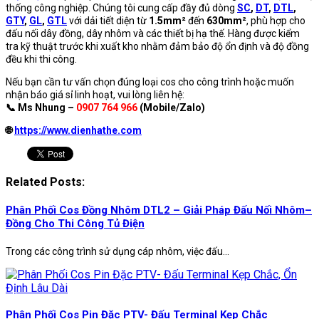
thống công nghiệp. Chúng tôi cung cấp đầy đủ dòng
SC
,
DT
,
DTL
,
GTY
,
GL
,
GTL
với dải tiết diện từ
1.5mm²
đến
630mm²
, phù hợp cho
đấu nối dây đồng, dây nhôm và các thiết bị hạ thế. Hàng được kiểm
tra kỹ thuật trước khi xuất kho nhằm đảm bảo độ ổn định và độ đồng
đều khi thi công.
Nếu bạn cần tư vấn chọn đúng loại cos cho công trình hoặc muốn
nhận báo giá sỉ linh hoạt, vui lòng liên hệ:
📞 Ms Nhung –
0907 764 966
(Mobile/Zalo)
🌐
https://www.dienhathe.com
Related Posts:
Phân Phối Cos Đồng Nhôm DTL2 – Giải Pháp Đấu Nối Nhôm–
Đồng Cho Thi Công Tủ Điện
Trong các công trình sử dụng cáp nhôm, việc đấu...
Phân Phối Cos Pin Đặc PTV- Đấu Terminal Kẹp Chắc