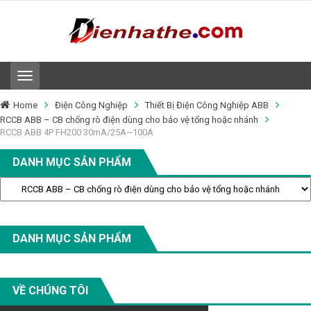
T
o
g
Home
Điện Công Nghiệp
Thiết Bị Điện Công Nghiệp ABB
g
RCCB ABB – CB chống rò điện dùng cho bảo vệ tổng hoặc nhánh
l
RCCB ABB 4P FH200 30mA/25A~100A
e
n
DANH MỤC SẢN PHẨM
a
v
i
g
a
t
DANH MỤC SẢN PHẨM
i
o
n
VỀ CHÚNG TÔI