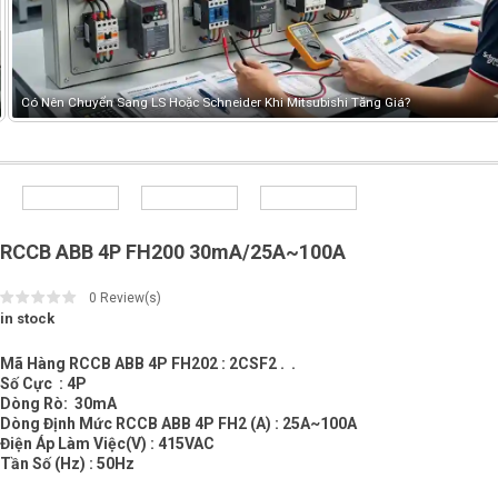
Có Nên Chuyển Sang LS Hoặc Schneider Khi Mitsubishi Tăng Giá?
RCCB ABB 4P FH200 30mA/25A~100A
0
Review(s)
in stock
Mã Hàng RCCB ABB 4P FH202 : 2CSF2 . .
Số Cực : 4P
Dòng Rò: 30mA
Dòng Định Mức RCCB ABB 4P FH2 (A) : 25A~100A
Điện Áp Làm Việc(V) : 415VAC
Tần Số (Hz) : 50Hz