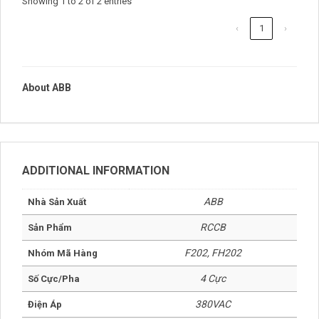
Showing 1 to 2 of 2 entries
‹
1
›
About ABB
ADDITIONAL INFORMATION
ABB
Nhà Sản Xuất
RCCB
Sản Phẩm
F202, FH202
Nhóm Mã Hàng
4 Cực
Số Cực/Pha
380VAC
Điện Áp