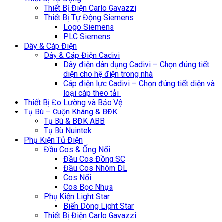
Thiết Bị Điện Carlo Gavazzi
Thiết Bị Tự Động Siemens
Logo Siemens
PLC Siemens
Dây & Cáp Điện
Dây & Cáp Điện Cadivi
Dây điện dân dụng Cadivi – Chọn đúng tiết
diện cho hệ điện trong nhà
Cáp điện lực Cadivi – Chọn đúng tiết diện và
loại cáp theo tải
Thiết Bị Đo Lường và Bảo Vệ
Tụ Bù – Cuộn Kháng & BĐK
Tụ Bù & BĐK ABB
Tụ Bù Nuintek
Phụ Kiện Tủ Điện
Đầu Cos & Ống Nối
Đầu Cos Đồng SC
Đầu Cos Nhôm DL
Cos Nối
Cos Bọc Nhựa
Phụ Kiện Light Star
Biến Dòng Light Star
Thiết Bị Điện Carlo Gavazzi