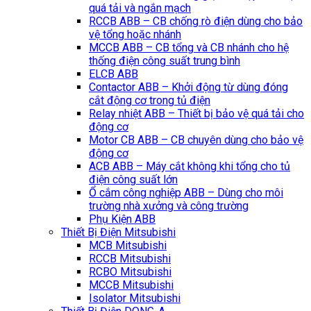
quá tải và ngắn mạch
RCCB ABB – CB chống rò điện dùng cho bảo
vệ tổng hoặc nhánh
MCCB ABB – CB tổng và CB nhánh cho hệ
thống điện công suất trung bình
ELCB ABB
Contactor ABB – Khởi động từ dùng đóng
cắt động cơ trong tủ điện
Relay nhiệt ABB – Thiết bị bảo vệ quá tải cho
động cơ
Motor CB ABB – CB chuyên dùng cho bảo vệ
động cơ
ACB ABB – Máy cắt không khi tổng cho tủ
điện công suất lớn
Ổ cắm công nghiệp ABB – Dùng cho môi
trường nhà xưởng và công trường
Phụ Kiện ABB
Thiết Bị Điện Mitsubishi
MCB Mitsubishi
RCCB Mitsubishi
RCBO Mitsubishi
MCCB Mitsubishi
Isolator Mitsubishi