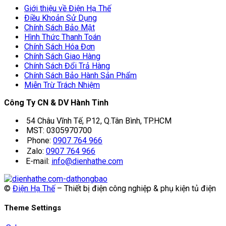
Giới thiệu về Điện Hạ Thế
Điều Khoản Sử Dụng
Chính Sách Bảo Mật
Hình Thức Thanh Toán
Chính Sách Hóa Đơn
Chính Sách Giao Hàng
Chính Sách Đổi Trả Hàng
Chính Sách Bảo Hành Sản Phẩm
Miễn Trừ Trách Nhiệm
Công Ty CN & DV Hành Tinh
54 Châu Vĩnh Tế, P12, Q.Tân Bình, TP.HCM
MST: 0305970700
Phone:
0907 764 966
Zalo:
0907 764 966
E-mail:
info@dienhathe.com
©
Điện Hạ Thế
– Thiết bị điện công nghiệp & phụ kiện tủ điện
Theme Settings