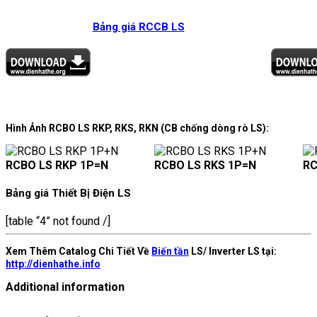
Bảng giá RCCB LS
Hình Ảnh RCBO LS RKP, RKS, RKN (CB chống dòng rò LS):
RCBO LS RKP 1P=N
RCBO LS RKS 1P=N
RC
Bảng giá Thiết Bị Điện LS
[table “4” not found /]
Xem Thêm Catalog Chi Tiết Về
Biến tần
LS/ Inverter LS tại:
http://dienhathe.info
Additional information