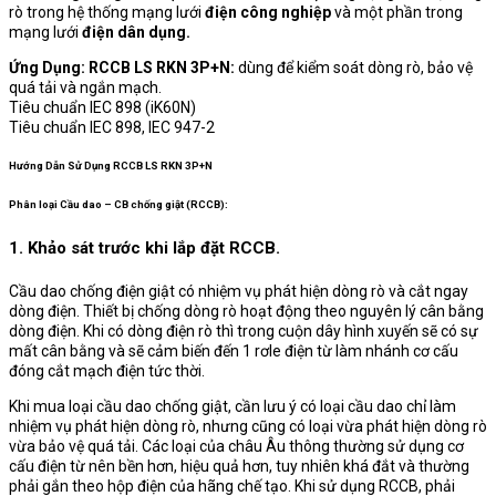
rò trong hệ thống mạng lưới
điện công nghiệp
và một phần trong
mạng lưới
điện dân dụng.
Ứng Dụng: RCCB LS RKN 3P+N:
dùng để kiểm soát dòng rò, bảo vệ
quá tải và ngắn mạch.
Tiêu chuẩn IEC 898 (iK60N)
Tiêu chuẩn IEC 898, IEC 947-2
Hướng Dẫn Sử Dụng RCCB LS RKN 3P+N
Phân loại Cầu dao – CB chống giật (RCCB):
1. Khảo sát trước khi lắp đặt RCCB.
Cầu dao chống điện giật có nhiệm vụ phát hiện dòng rò và cắt ngay
dòng điện. Thiết bị chống dòng rò hoạt động theo nguyên lý cân bằng
dòng điện. Khi có dòng điện rò thì trong cuộn dây hình xuyến sẽ có sự
mất cân bằng và sẽ cảm biến đến 1 rơle điện từ làm nhánh cơ cấu
đóng cắt mạch điện tức thời.
Khi mua loại cầu dao chống giật, cần lưu ý có loại cầu dao chỉ làm
nhiệm vụ phát hiện dòng rò, nhưng cũng có loại vừa phát hiện dòng rò
vừa bảo vệ quá tải. Các loại của châu Âu thông thường sử dụng cơ
cấu điện từ nên bền hơn, hiệu quả hơn, tuy nhiên khá đắt và thường
phải gắn theo hộp điện của hãng chế tạo. Khi sử dụng RCCB, phải