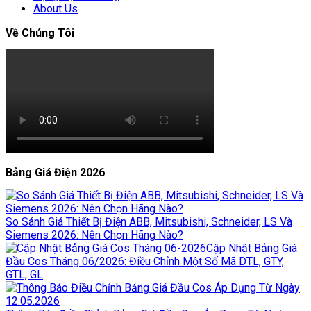
About Us
Về Chúng Tôi
Bảng Giá Điện 2026
So Sánh Giá Thiết Bị Điện ABB, Mitsubishi, Schneider, LS Và
Siemens 2026: Nên Chọn Hãng Nào?
Cập Nhật Bảng Giá
Đầu Cos Tháng 06/2026: Điều Chỉnh Một Số Mã DTL, GTY,
GTL, GL