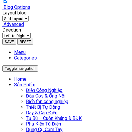
Blog Options
Layout blog
Advanced
Direction
SAVE
RESET
Menu
Categories
Toggle navigation
Home
Sản Phẩm
Điện Công Nghiệp
Đầu Cos & Ống Nối
Biến tần công nghiệp
Thiết Bị Tự Động
Dây & Cáp Điện
Tụ Bù – Cuộn Kháng & BĐK
Phụ Kiện Tủ Điện
Dụng Cụ Cầm Tay