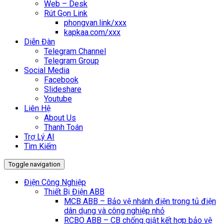
Web – Desk
Rút Gọn Link
phongvan.link/xxx
kapkaa.com/xxx
Diễn Đàn
Telegram Channel
Telegram Group
Social Media
Facebook
Slideshare
Youtube
Liên Hệ
About Us
Thanh Toán
Trợ Lý AI
Tìm Kiếm
Toggle navigation
Điện Công Nghiệp
Thiết Bị Điện ABB
MCB ABB – Bảo vệ nhánh điện trong tủ điện
dân dụng và công nghiệp nhỏ
RCBO ABB – CB chống giật kết hợp bảo vệ