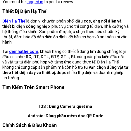
You must be
logged in
to post a review.
Thiết Bị Điện Hạ Thế
Điện Hạ Thế
là đơn vị chuyên phân phối
đầu cos, ống nối điện và
thiết bị điện công nghiệp
, phục vụ cho thi công tủ điện, nhà xưởng và
hệ thống điều khiển. Sản phẩm được lựa chọn theo tiêu chuẩn kỹ
thuật, đảm bảo độ dẫn điện ổn định, độ bền cơ học và an toàn khi vận
hành.
Tại
dienhathe.com
, khách hàng có thể dễ dàng tìm đúng chủng loại
đầu cos như
SC, DT, DTL, GTY, GTL, GL
cùng các phụ kiện đấu nối
và vật tư tủ điện phù hợp với từng ứng dụng thực tế. Điện Hạ Thế
không chỉ cung cấp sản phẩm mà còn hỗ trợ
tư vấn chọn đúng vật tư
theo tiết diện dây và thiết bị
, được nhiều thợ điện và doanh nghiệp
tin tưởng.
Tìm Kiếm Trên Smart Phone
IOS : Dùng Camera quét mã
Android: Dùng phần mềm doc QR Code
Chính Sách & Điều Khoản