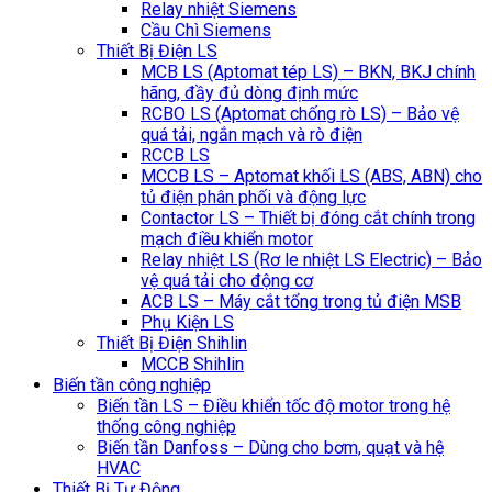
Relay nhiệt Siemens
Cầu Chì Siemens
Thiết Bị Điện LS
MCB LS (Aptomat tép LS) – BKN, BKJ chính
hãng, đầy đủ dòng định mức
RCBO LS (Aptomat chống rò LS) – Bảo vệ
quá tải, ngắn mạch và rò điện
RCCB LS
MCCB LS – Aptomat khối LS (ABS, ABN) cho
tủ điện phân phối và động lực
Contactor LS – Thiết bị đóng cắt chính trong
mạch điều khiển motor
Relay nhiệt LS (Rơ le nhiệt LS Electric) – Bảo
vệ quá tải cho động cơ
ACB LS – Máy cắt tổng trong tủ điện MSB
Phụ Kiện LS
Thiết Bị Điện Shihlin
MCCB Shihlin
Biến tần công nghiệp
Biến tần LS – Điều khiển tốc độ motor trong hệ
thống công nghiệp
Biến tần Danfoss – Dùng cho bơm, quạt và hệ
HVAC
Thiết Bị Tự Động