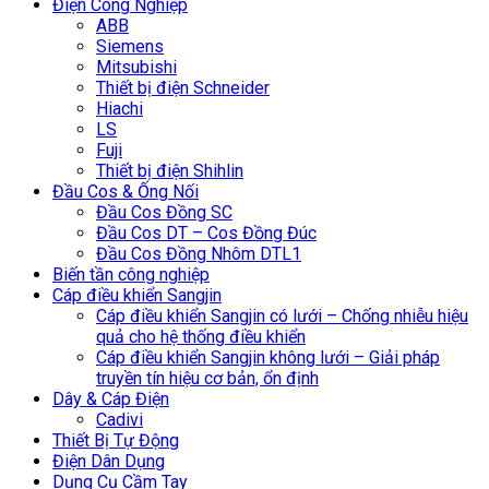
Điện Công Nghiệp
ABB
Siemens
Mitsubishi
Thiết bị điện Schneider
Hiachi
LS
Fuji
Thiết bị điện Shihlin
Đầu Cos & Ống Nối
Đầu Cos Đồng SC
Đầu Cos DT – Cos Đồng Đúc
Đầu Cos Đồng Nhôm DTL1
Biến tần công nghiệp
Cáp điều khiển Sangjin
Cáp điều khiển Sangjin có lưới – Chống nhiễu hiệu
quả cho hệ thống điều khiển
Cáp điều khiển Sangjin không lưới – Giải pháp
truyền tín hiệu cơ bản, ổn định
Dây & Cáp Điện
Cadivi
Thiết Bị Tự Động
Điện Dân Dụng
Dụng Cụ Cầm Tay