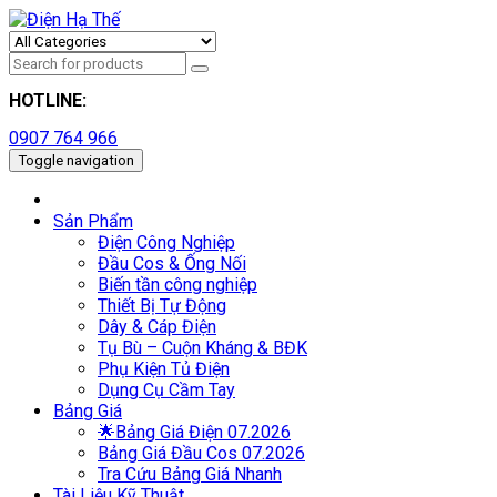
HOTLINE:
0907 764 966
Toggle navigation
Sản Phẩm
Điện Công Nghiệp
Đầu Cos & Ống Nối
Biến tần công nghiệp
Thiết Bị Tự Động
Dây & Cáp Điện
Tụ Bù – Cuộn Kháng & BĐK
Phụ Kiện Tủ Điện
Dụng Cụ Cầm Tay
Bảng Giá
🌟Bảng Giá Điện 07.2026
Bảng Giá Đầu Cos 07.2026
Tra Cứu Bảng Giá Nhanh
Tài Liệu Kỹ Thuật