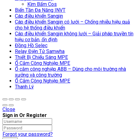
Kìm Bấm Cos
Biến Tần Đa Năng INVT
Cáp điều khiển Sangjin
Cáp điều khiển Sangjin có lưới – Chống nhiễu hiệu quả
cho hệ thống điều khiển
Cáp điều khiển Sangjin không lưới – Giải pháp truyền tín
hiệu cơ bản, ổn định
Đồng Hồ Selec
Relay Điện Tử Samwha
Thiết Bị Chiếu Sáng MPE
Ổ Cắm Công Nghiệp MPE
Ổ cắm công nghiệp ABB – Dùng cho môi trường nhà
xưởng và công trường
Ổ Cắm Công Nghiệp MPE
Thanh Lý
Close
Sign in Or Register
Forgot your password?