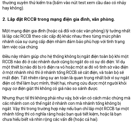
thường xuyên thử kiểm tra (bấm vào nút test xem cầu dao có nhảy
hay không).
2. Lắp đặt RCCB trong mạng điện gia đình, văn phòng.
Một mạng điện gia đình (hoặc cả đối với các văn phòng) lý tưởng nhất
là lắp các RCCB theo các cấp độ khác nhau theo từng mức phân
nhánh của sự cung cấp điện nhằm đảm bảo phù hợp với tình trạng
làm việc của chúng.
Điều này nhằm giúp cho hệ thống không bị ngắt điện toàn bộ khi một
RCCB nào đó ở các nhánh dưới cũng bị ngắt do có sự dò điện: Ví dụ
một thiết bị nào đó bị rò điện ra vỏ hoặc một ai đó vô tình sờ vào điện
ở một nhánh nhỏ thì ở nhánh tổng RCCB sẽ cắt điện, và toàn bộ sẽ
mất điện. Tất nhiên rằng sự an toàn là quan trọng nhất bởi vì sự ngắt
điện có thể làm bực mình, thiệt hại, nhưng cứu được một người khỏi
nguy cơ điện giật thì không có giá nào so sánh được.
Nhưng thực tế thì không phải như vậy, bởi vẫn có cách mắc chúng mà
các nhánh con có thể ngắt ở nhánh con mà nhánh tổng không bị
ngắt. Vậy thì trong trường hợp này nếu bạn chỉ lắp một RCCB tại một
nhánh tổng thì có nghĩa rằng hoặc bạn quá tiết kiệm, hoặc là bạn
chưa hiểu biết và nhìn rộng các vấn đề (hoặc cả hai).