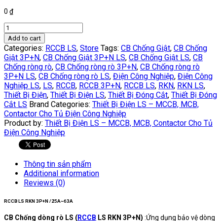
0
₫
RCCB
LS
Add to cart
RKN
Categories:
RCCB LS
,
Store
Tags:
CB Chống Giật
,
CB Chống
3P+N
Giật 3P+N
,
CB Chống Giật 3P+N LS
,
CB Chống Giật LS
,
CB
/40A
Chống ròng rò
,
CB Chống ròng rò 3P+N
,
CB Chống ròng rò
quantity
3P+N LS
,
CB Chống ròng rò LS
,
Điện Công Nghiệp
,
Điện Công
Nghiệp LS
,
LS
,
RCCB
,
RCCB 3P+N
,
RCCB LS
,
RKN
,
RKN LS
,
Thiết Bị Điện
,
Thiết Bị Điện LS
,
Thiết Bị Đóng Cắt
,
Thiết Bị Đóng
Cắt LS
Brand Categories:
Thiết Bị Điện LS – MCCB, MCB,
Contactor Cho Tủ Điện Công Nghiệp
Product by:
Thiết Bị Điện LS – MCCB, MCB, Contactor Cho Tủ
Điện Công Nghiệp
Thông tin sản phẩm
Additional information
Reviews (0)
RCCB LS RKN 3P+N /25A~63A
CB Chống dòng rò LS (
RCCB
LS RKN 3P+N)
:Ứng dụng bảo vệ dòng