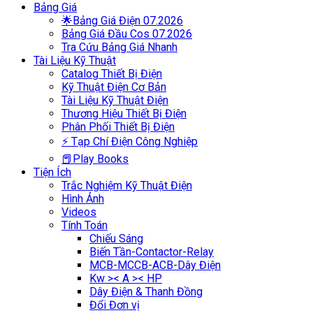
Bảng Giá
🌟Bảng Giá Điện 07.2026
Bảng Giá Đầu Cos 07.2026
Tra Cứu Bảng Giá Nhanh
Tài Liệu Kỹ Thuật
Catalog Thiết Bị Điện
Kỹ Thuật Điện Cơ Bản
Tài Liệu Kỹ Thuật Điện
Thương Hiệu Thiết Bị Điện
Phân Phối Thiết Bị Điện
⚡ Tạp Chí Điện Công Nghiệp
📕Play Books
Tiện Ích
Trắc Nghiệm Kỹ Thuật Điện
Hình Ảnh
Videos
Tính Toán
Chiếu Sáng
Biến Tần-Contactor-Relay
MCB-MCCB-ACB-Dây Điện
Kw >< A >< HP
Dây Điện & Thanh Đồng
Đổi Đơn vị