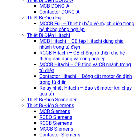
Thiết Bị Điện DONG-A
MCB DONG-A
Contactor DONG-A
Thiết Bị Điện Fuji
MCCB Fuji – Thiết bị bảo vệ mạch điện trong
hệ thống công nghiệp
Thiết Bị Điện Hitachi
MCB Hitachi – CB tép Hitachi dùng chia
nhánh trong tủ điện
RCCB Hitachi – CB chống rò điện cho hệ
thống dân dụng và công nghiệp
MCCB Hitachi – CB tổng và CB nhánh trong
tủ điện
Contactor Hitachi – Đóng cắt motor ổn định
trong tủ điện
Relay nhiệt Hitachi – Bảo vệ motor khi chạy
quá tải
Thiết Bị Điện Schneider
Thiết Bị Điện Siemens
MCB Siemens
RCBO Siemens
RCCB Siemens
MCCB Siemens
Contactor Siemens