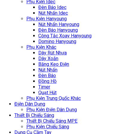
Phụ Kiện Idec
Đèn Báo Idec
Nút Nhấn Idec
Phụ Kiện Hanyoung
Nút Nhấn Hanyoung
Đèn Báo Hanyoung
Công Tắc Xoay Hanyoung
Domino Hanyoung
Phụ Kiện Khác
Dây Rút Nhựa
Dây Xoắn
Băng Keo Điện
Nút Nhấn
Đèn Báo
Đồng Hồ
Timer
Quạt Hút
Phụ Kiện Trung Quốc Khác
Điện Dân Dụng
Phụ Kiện Điện Dân Dụng
Thiết Bị Chiếu Sáng
Thiết Bị Chiếu Sáng MPE
Phụ Kiện Chiếu Sáng
Dụng Cụ Cầm Tay