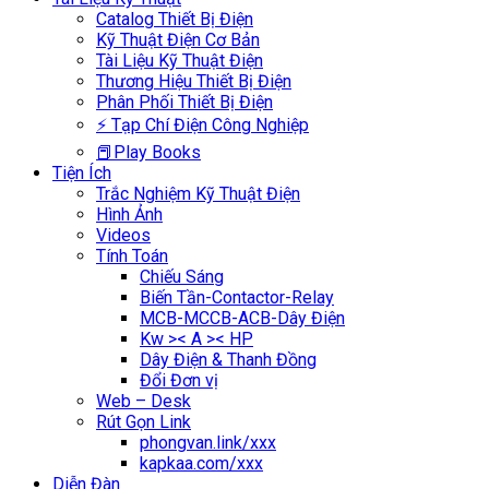
Catalog Thiết Bị Điện
Kỹ Thuật Điện Cơ Bản
Tài Liệu Kỹ Thuật Điện
Thương Hiệu Thiết Bị Điện
Phân Phối Thiết Bị Điện
⚡ Tạp Chí Điện Công Nghiệp
📕Play Books
Tiện Ích
Trắc Nghiệm Kỹ Thuật Điện
Hình Ảnh
Videos
Tính Toán
Chiếu Sáng
Biến Tần-Contactor-Relay
MCB-MCCB-ACB-Dây Điện
Kw >< A >< HP
Dây Điện & Thanh Đồng
Đổi Đơn vị
Web – Desk
Rút Gọn Link
phongvan.link/xxx
kapkaa.com/xxx
Diễn Đàn