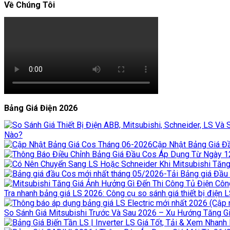
Về Chúng Tôi
Bảng Giá Điện 2026
Nào?
Cập Nhật Bảng Giá Đầ
Tra nhanh bảng giá LS 2026: Công cụ so sánh giá thiết bị điện 
So Sánh Giá Mitsubishi Trước Và Sau 2026 – Xu Hướng Tăng Giá