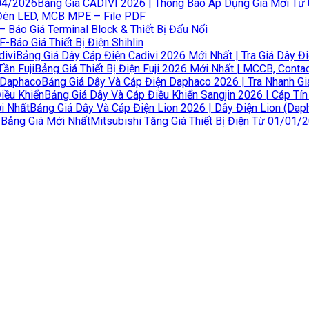
Bảng Giá CADIVI 2026 | Thông Báo Áp Dụng Giá Mới Từ
Đèn LED, MCB MPE – File PDF
 Báo Giá Terminal Block & Thiết Bị Đấu Nối
F-Báo Giá Thiết Bị Điện Shihlin
Bảng Giá Dây Cáp Điện Cadivi 2026 Mới Nhất | Tra Giá Dây Đi
Bảng Giá Thiết Bị Điện Fuji 2026 Mới Nhất | MCCB, Contact
Bảng Giá Dây Và Cáp Điện Daphaco 2026 | Tra Nhanh G
Bảng Giá Dây Và Cáp Điều Khiển Sangjin 2026 | Cáp Tín
Bảng Giá Dây Và Cáp Điện Lion 2026 | Dây Điện Lion (Dap
Mitsubishi Tăng Giá Thiết Bị Điện Từ 01/01/