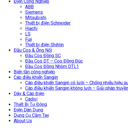
Điện Công Nghiệp
ABB
Siemens
Mitsubishi
Thiết bị điện Schneider
Hiachi
LS
Fuji
Thiết bị điện Shihlin
Đầu Cos & Ống Nối
Đầu Cos Đồng SC
Đầu Cos DT – Cos Đồng Đúc
Đầu Cos Đồng Nhôm DTL1
Biến tần công nghiệp
Cáp điều khiển Sangjin
Cáp điều khiển Sangjin có lưới – Chống nhiễu hiệu q
Cáp điều khiển Sangjin không lưới – Giải pháp truyền 
Dây & Cáp Điện
Cadivi
Thiết Bị Tự Động
Điện Dân Dụng
Dụng Cụ Cầm Tay
About Us