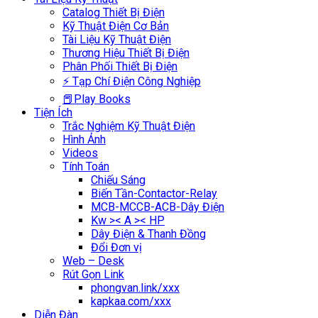
Catalog Thiết Bị Điện
Kỹ Thuật Điện Cơ Bản
Tài Liệu Kỹ Thuật Điện
Thương Hiệu Thiết Bị Điện
Phân Phối Thiết Bị Điện
⚡ Tạp Chí Điện Công Nghiệp
📕Play Books
Tiện Ích
Trắc Nghiệm Kỹ Thuật Điện
Hình Ảnh
Videos
Tính Toán
Chiếu Sáng
Biến Tần-Contactor-Relay
MCB-MCCB-ACB-Dây Điện
Kw >< A >< HP
Dây Điện & Thanh Đồng
Đổi Đơn vị
Web – Desk
Rút Gọn Link
phongvan.link/xxx
kapkaa.com/xxx
Diễn Đàn