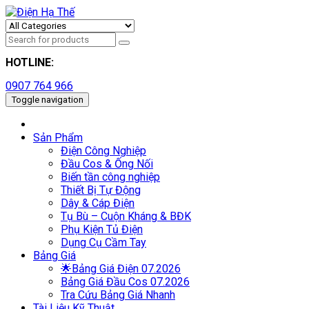
HOTLINE:
0907 764 966
Toggle navigation
Sản Phẩm
Điện Công Nghiệp
Đầu Cos & Ống Nối
Biến tần công nghiệp
Thiết Bị Tự Động
Dây & Cáp Điện
Tụ Bù – Cuộn Kháng & BĐK
Phụ Kiện Tủ Điện
Dụng Cụ Cầm Tay
Bảng Giá
🌟Bảng Giá Điện 07.2026
Bảng Giá Đầu Cos 07.2026
Tra Cứu Bảng Giá Nhanh
Tài Liệu Kỹ Thuật