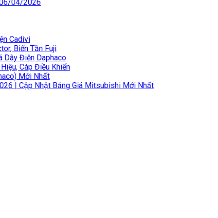
 06/04/2026
ện Cadivi
or, Biến Tần Fuji
iá Dây Điện Daphaco
 Hiệu, Cáp Điều Khiển
haco) Mới Nhất
2026 | Cập Nhật Bảng Giá Mitsubishi Mới Nhất