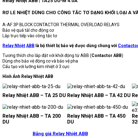
Relay Nhiệt ABB | TA25 DU-M 4.0A
RƠ LE NHIỆT DÙNG CHO CÔNG TẮC TƠ DẠNG KHỐI LOẠI A VÀ
A-AF 3P BLOCK CONTACTOR THERMAL OVERLOAD RELAYS
Bảo vệ quá tảI cho động cơ
Lắp trực tiếp vào công tắc tơ
Relay Nhiệt
ABB
là bộ thiết bị bảo vệ được dùng chung với
Contacto
Tương thích cho lắp đặt với khởi động từ ABB (
Contactor ABB
)
Dùng cho bảo vệ động cơ và bảo vệ pha
Cấu tạo với lưỡng kim nhiệt ở 3 cực
Hình Ảnh Relay Nhiệt ABB
Relay Nhiệt ABB – TA 25 DU
Relay Nhiệt ABB – TA 42 DU
Re
Relay Nhiệt ABB – TA 200
Relay Nhiệt ABB – TA 450
Re
DU
DU
32
Bảng giá Relay Nhiệt ABB