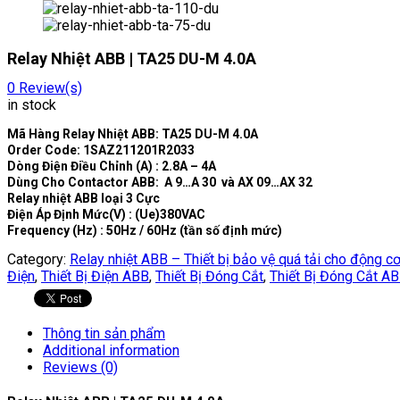
Relay Nhiệt ABB | TA25 DU-M 4.0A
0
Review(s)
in stock
Mã Hàng Relay Nhiệt ABB: TA25 DU-M 4.0A
Order Code: 1SAZ211201R2033
Dòng Điện Điều Chỉnh (A) : 2.8A – 4A
Dùng Cho Contactor ABB: A 9…A 30 và AX 09…AX 32
Relay nhiệt ABB loại 3 Cực
Điện Áp Định Mức(V) : (Ue)380VAC
Frequency (Hz) : 50Hz / 60Hz (tần số định mức)
Category:
Relay nhiệt ABB – Thiết bị bảo vệ quá tải cho động c
Điện
,
Thiết Bị Điện ABB
,
Thiết Bị Đóng Cắt
,
Thiết Bị Đóng Cắt A
Thông tin sản phẩm
Additional information
Reviews (0)