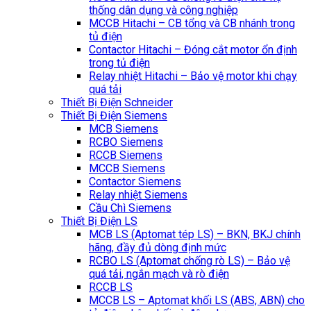
thống dân dụng và công nghiệp
MCCB Hitachi – CB tổng và CB nhánh trong
tủ điện
Contactor Hitachi – Đóng cắt motor ổn định
trong tủ điện
Relay nhiệt Hitachi – Bảo vệ motor khi chạy
quá tải
Thiết Bị Điện Schneider
Thiết Bị Điện Siemens
MCB Siemens
RCBO Siemens
RCCB Siemens
MCCB Siemens
Contactor Siemens
Relay nhiệt Siemens
Cầu Chì Siemens
Thiết Bị Điện LS
MCB LS (Aptomat tép LS) – BKN, BKJ chính
hãng, đầy đủ dòng định mức
RCBO LS (Aptomat chống rò LS) – Bảo vệ
quá tải, ngắn mạch và rò điện
RCCB LS
MCCB LS – Aptomat khối LS (ABS, ABN) cho