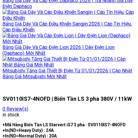
Bảng Giá Dây Và Cáp Điện Daphaco 2026 | Tra Nhanh Giá Dây
Điện Daphaco
Bảng Giá Dây Và Cáp Điều Khiển Sangjin 2026 | Cáp Tín Hiệu,
Cáp Điều Khiển
Bảng Giá Dây Và Cáp Điện Lion 2026 | Dây Điện Lion
(Daphaco) Mới Nhất
Mitsubishi Tăng Giá Thiết Bị Điện Từ 01/01/2026 | Cập Nhật
Bảng Giá Mitsubishi Mới Nhất
SV0110IS7-4NOFD | Biến Tần LS 3 pha 380V / 11kW
0
Review(s)
in stock
+Mã Hàng Biến Tần LS Starvert iS7 3 pha : SV0110IS7-4NOFD
+In(ND=Heavy Duty) : 24A
+In(ND=Normal Duty) : 30A