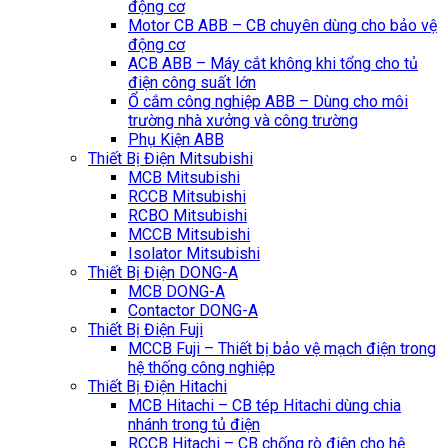
động cơ
Motor CB ABB – CB chuyên dùng cho bảo vệ
động cơ
ACB ABB – Máy cắt không khi tổng cho tủ
điện công suất lớn
Ổ cắm công nghiệp ABB – Dùng cho môi
trường nhà xưởng và công trường
Phụ Kiện ABB
Thiết Bị Điện Mitsubishi
MCB Mitsubishi
RCCB Mitsubishi
RCBO Mitsubishi
MCCB Mitsubishi
Isolator Mitsubishi
Thiết Bị Điện DONG-A
MCB DONG-A
Contactor DONG-A
Thiết Bị Điện Fuji
MCCB Fuji – Thiết bị bảo vệ mạch điện trong
hệ thống công nghiệp
Thiết Bị Điện Hitachi
MCB Hitachi – CB tép Hitachi dùng chia
nhánh trong tủ điện
RCCB Hitachi – CB chống rò điện cho hệ