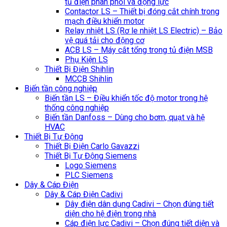
tủ điện phân phối và động lực
Contactor LS – Thiết bị đóng cắt chính trong
mạch điều khiển motor
Relay nhiệt LS (Rơ le nhiệt LS Electric) – Bảo
vệ quá tải cho động cơ
ACB LS – Máy cắt tổng trong tủ điện MSB
Phụ Kiện LS
Thiết Bị Điện Shihlin
MCCB Shihlin
Biến tần công nghiệp
Biến tần LS – Điều khiển tốc độ motor trong hệ
thống công nghiệp
Biến tần Danfoss – Dùng cho bơm, quạt và hệ
HVAC
Thiết Bị Tự Động
Thiết Bị Điện Carlo Gavazzi
Thiết Bị Tự Động Siemens
Logo Siemens
PLC Siemens
Dây & Cáp Điện
Dây & Cáp Điện Cadivi
Dây điện dân dụng Cadivi – Chọn đúng tiết
diện cho hệ điện trong nhà
Cáp điện lực Cadivi – Chọn đúng tiết diện và