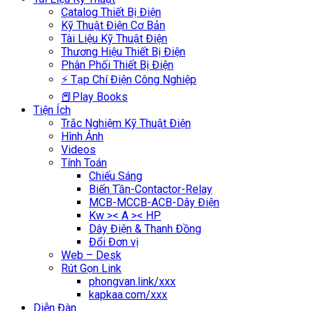
Catalog Thiết Bị Điện
Kỹ Thuật Điện Cơ Bản
Tài Liệu Kỹ Thuật Điện
Thương Hiệu Thiết Bị Điện
Phân Phối Thiết Bị Điện
⚡ Tạp Chí Điện Công Nghiệp
📕Play Books
Tiện Ích
Trắc Nghiệm Kỹ Thuật Điện
Hình Ảnh
Videos
Tính Toán
Chiếu Sáng
Biến Tần-Contactor-Relay
MCB-MCCB-ACB-Dây Điện
Kw >< A >< HP
Dây Điện & Thanh Đồng
Đổi Đơn vị
Web – Desk
Rút Gọn Link
phongvan.link/xxx
kapkaa.com/xxx
Diễn Đàn