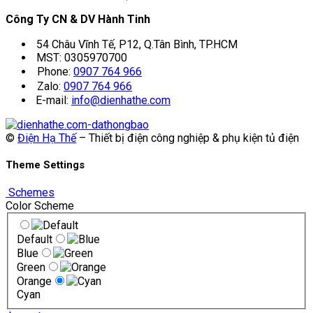
Công Ty CN & DV Hành Tinh
54 Châu Vĩnh Tế, P12, Q.Tân Bình, TP.HCM
MST: 0305970700
Phone:
0907 764 966
Zalo:
0907 764 966
E-mail:
info@dienhathe.com
©
Điện Hạ Thế
– Thiết bị điện công nghiệp & phụ kiện tủ điện
Theme Settings
Schemes
Color Scheme
Default
Blue
Green
Orange
Cyan