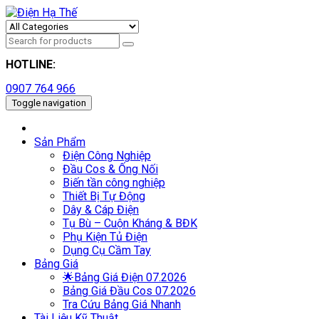
HOTLINE:
0907 764 966
Toggle navigation
Sản Phẩm
Điện Công Nghiệp
Đầu Cos & Ống Nối
Biến tần công nghiệp
Thiết Bị Tự Động
Dây & Cáp Điện
Tụ Bù – Cuộn Kháng & BĐK
Phụ Kiện Tủ Điện
Dụng Cụ Cầm Tay
Bảng Giá
🌟Bảng Giá Điện 07.2026
Bảng Giá Đầu Cos 07.2026
Tra Cứu Bảng Giá Nhanh
Tài Liệu Kỹ Thuật