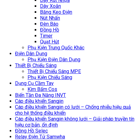
Dây Rút Nhựa
Dây Xoắn
Băng Keo Điện
Nút Nhấn
Đèn Báo
Đồng Hồ
Timer
Quạt Hút
Phụ Kiện Trung Quốc Khác
Điện Dân Dụng
Phụ Kiện Điện Dân Dụng
Thiết Bị Chiếu Sáng
Thiết Bị Chiếu Sáng MPE
Phụ Kiện Chiếu Sáng
Dụng Cụ Cầm Tay
Kìm Bấm Cos
Biến Tần Đa Năng INVT
Cáp điều khiển Sangjin
Cáp điều khiển Sangjin có lưới – Chống nhiễu hiệu quả
cho hệ thống điều khiển
Cáp điều khiển Sangjin không lưới – Giải pháp truyền tín
hiệu cơ bản, ổn định
Đồng Hồ Selec
Relay Điện Tử Samwha