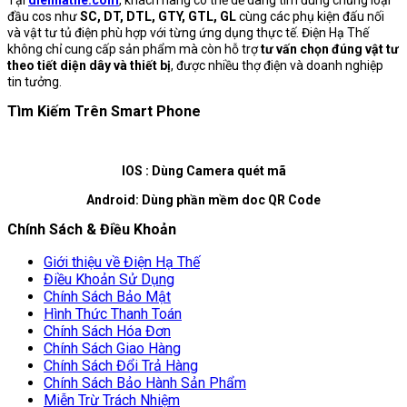
Tại
dienhathe.com
, khách hàng có thể dễ dàng tìm đúng chủng loại
đầu cos như
SC, DT, DTL, GTY, GTL, GL
cùng các phụ kiện đấu nối
và vật tư tủ điện phù hợp với từng ứng dụng thực tế. Điện Hạ Thế
không chỉ cung cấp sản phẩm mà còn hỗ trợ
tư vấn chọn đúng vật tư
theo tiết diện dây và thiết bị
, được nhiều thợ điện và doanh nghiệp
tin tưởng.
Tìm Kiếm Trên Smart Phone
IOS : Dùng Camera quét mã
Android: Dùng phần mềm doc QR Code
Chính Sách & Điều Khoản
Giới thiệu về Điện Hạ Thế
Điều Khoản Sử Dụng
Chính Sách Bảo Mật
Hình Thức Thanh Toán
Chính Sách Hóa Đơn
Chính Sách Giao Hàng
Chính Sách Đổi Trả Hàng
Chính Sách Bảo Hành Sản Phẩm
Miễn Trừ Trách Nhiệm