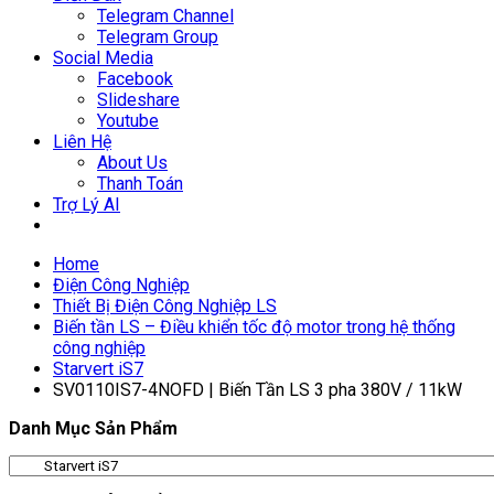
Telegram Channel
Telegram Group
Social Media
Facebook
Slideshare
Youtube
Liên Hệ
About Us
Thanh Toán
Trợ Lý AI
Home
Điện Công Nghiệp
Thiết Bị Điện Công Nghiệp LS
Biến tần LS – Điều khiển tốc độ motor trong hệ thống
công nghiệp
Starvert iS7
SV0110IS7-4NOFD | Biến Tần LS 3 pha 380V / 11kW
Danh Mục Sản Phẩm