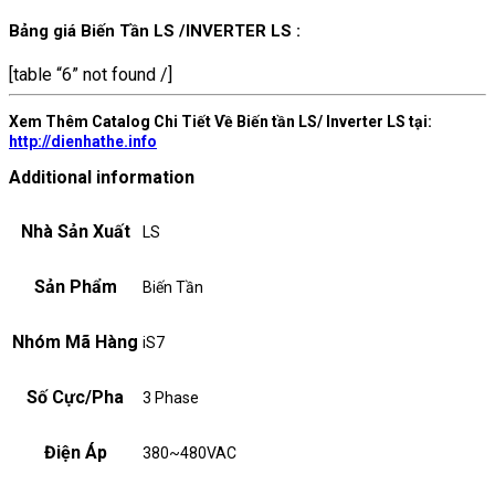
Bảng giá Biến Tần LS /INVERTER LS :
[table “6” not found /]
Xem Thêm Catalog Chi Tiết Về Biến tần LS/ Inverter LS tại:
http://dienhathe.info
Additional information
Nhà Sản Xuất
LS
Sản Phẩm
Biến Tần
Nhóm Mã Hàng
iS7
Số Cực/Pha
3 Phase
Điện Áp
380~480VAC