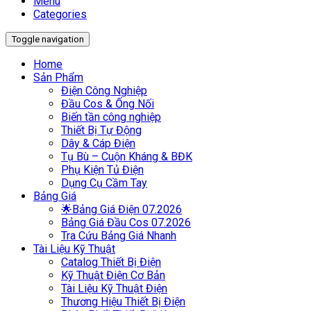
Menu
Categories
Toggle navigation
Home
Sản Phẩm
Điện Công Nghiệp
Đầu Cos & Ống Nối
Biến tần công nghiệp
Thiết Bị Tự Động
Dây & Cáp Điện
Tụ Bù – Cuộn Kháng & BĐK
Phụ Kiện Tủ Điện
Dụng Cụ Cầm Tay
Bảng Giá
🌟Bảng Giá Điện 07.2026
Bảng Giá Đầu Cos 07.2026
Tra Cứu Bảng Giá Nhanh
Tài Liệu Kỹ Thuật
Catalog Thiết Bị Điện
Kỹ Thuật Điện Cơ Bản
Tài Liệu Kỹ Thuật Điện
Thương Hiệu Thiết Bị Điện