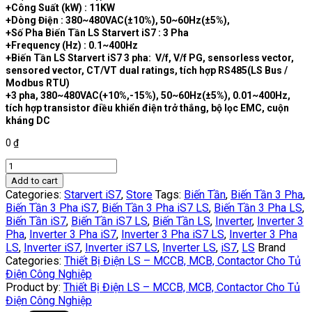
+Công Suất (kW) : 11KW
+Dòng Điện : 380~480VAC(±10%), 50~60Hz(±5%),
+Số Pha Biến Tần LS Starvert iS7 : 3 Pha
+Frequency (Hz) : 0.1~400Hz
+Biến Tần LS Starvert iS7 3 pha: V/f, V/f PG, sensorless vector,
sensored vector, CT/VT dual ratings, tích hợp RS485(LS Bus /
Modbus RTU)
+3 pha, 380~480VAC(+10%,-15%), 50~60Hz(±5%), 0.01~400Hz,
tích hợp transistor điều khiển điện trở thắng, bộ lọc EMC, cuộn
kháng DC
0
₫
SV0110IS7-
4NOFD
Add to cart
|
Categories:
Starvert iS7
,
Store
Tags:
Biến Tần
,
Biến Tần 3 Pha
,
Biến
Biến Tần 3 Pha iS7
,
Biến Tần 3 Pha iS7 LS
,
Biến Tần 3 Pha LS
,
Tần
Biến Tần iS7
,
Biến Tần iS7 LS
,
Biến Tần LS
,
Inverter
,
Inverter 3
LS
Pha
,
Inverter 3 Pha iS7
,
Inverter 3 Pha iS7 LS
,
Inverter 3 Pha
3
LS
,
Inverter iS7
,
Inverter iS7 LS
,
Inverter LS
,
iS7
,
LS
Brand
pha
Categories:
Thiết Bị Điện LS – MCCB, MCB, Contactor Cho Tủ
380V
Điện Công Nghiệp
/
Product by:
Thiết Bị Điện LS – MCCB, MCB, Contactor Cho Tủ
11kW
Điện Công Nghiệp
quantity