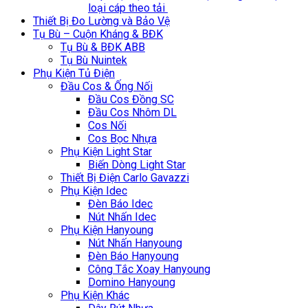
loại cáp theo tải
Thiết Bị Đo Lường và Bảo Vệ
Tụ Bù – Cuộn Kháng & BĐK
Tụ Bù & BĐK ABB
Tụ Bù Nuintek
Phụ Kiện Tủ Điện
Đầu Cos & Ống Nối
Đầu Cos Đồng SC
Đầu Cos Nhôm DL
Cos Nối
Cos Bọc Nhựa
Phụ Kiện Light Star
Biến Dòng Light Star
Thiết Bị Điện Carlo Gavazzi
Phụ Kiện Idec
Đèn Báo Idec
Nút Nhấn Idec
Phụ Kiện Hanyoung
Nút Nhấn Hanyoung
Đèn Báo Hanyoung
Công Tắc Xoay Hanyoung
Domino Hanyoung
Phụ Kiện Khác