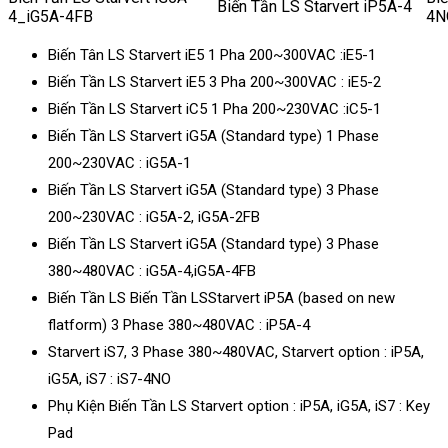
Biến Tần LS Starvert iP5A-4
4_iG5A-4FB
4N
Biến Tân LS Starvert iE5 1 Pha 200~300VAC :iE5-1
Biến Tần LS Starvert iE5 3 Pha 200~300VAC : iE5-2
Biến Tần LS Starvert iC5 1 Pha 200~230VAC :iC5-1
Biến Tần LS Starvert iG5A (Standard type) 1 Phase
200~230VAC : iG5A-1
Biến Tần LS Starvert iG5A (Standard type) 3 Phase
200~230VAC : iG5A-2, iG5A-2FB
Biến Tần LS Starvert iG5A (Standard type) 3 Phase
380~480VAC : iG5A-4,iG5A-4FB
Biến Tần LS Biến Tần LSStarvert iP5A (based on new
flatform) 3 Phase 380~480VAC : iP5A-4
Starvert iS7, 3 Phase 380~480VAC, Starvert option : iP5A,
iG5A, iS7 : iS7-4NO
Phụ Kiện Biến Tần LS Starvert option : iP5A, iG5A, iS7 : Key
Pad