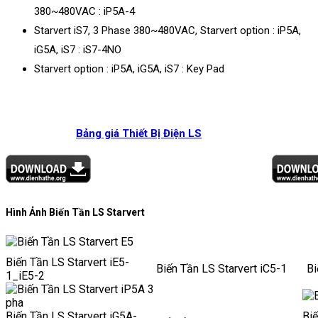
380~480VAC : iP5A-4
Starvert iS7, 3 Phase 380~480VAC, Starvert option : iP5A,
iG5A, iS7 : iS7-4NO
Starvert option : iP5A, iG5A, iS7 : Key Pad
Bảng giá Thiết Bị Điện LS
Hình Ảnh Biến Tần LS Starvert
Biến Tần LS Starvert iE5-
Biến Tần LS Starvert iC5-1
Bi
1_iE5-2
Biến Tần LS Starvert iG5A-
Biế