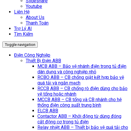
Slideshare
Youtube
Liên Hệ
About Us
Thanh Toán
Trợ Lý AI
Tìm Kiếm
Toggle navigation
Điện Công Nghiệp
Thiết Bị Điện ABB
MCB ABB – Bảo vệ nhánh điện trong tủ điện
dân dụng và công nghiệp nhỏ
RCBO ABB – CB chống giật kết hợp bảo vệ
quá tải và ngắn mạch
RCCB ABB – CB chống rò điện dùng cho bảo
vệ tổng hoặc nhánh
MCCB ABB – CB tổng và CB nhánh cho hệ
thống điện công suất trung bình
ELCB ABB
Contactor ABB – Khởi động từ dùng đóng
cắt động cơ trong tủ điện
Relay nhiệt ABB – Thiết bị bảo vệ quá tải cho