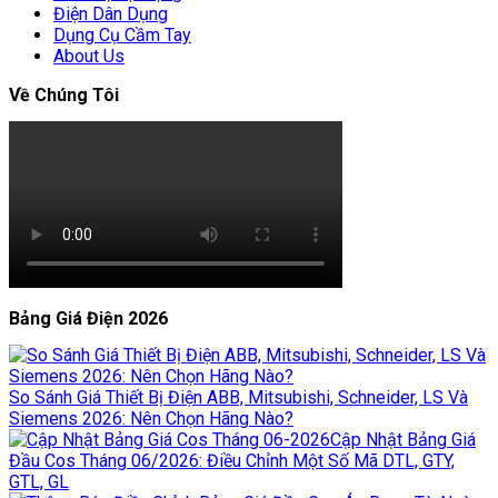
Điện Dân Dụng
Dụng Cụ Cầm Tay
About Us
Về Chúng Tôi
Bảng Giá Điện 2026
So Sánh Giá Thiết Bị Điện ABB, Mitsubishi, Schneider, LS Và
Siemens 2026: Nên Chọn Hãng Nào?
Cập Nhật Bảng Giá
Đầu Cos Tháng 06/2026: Điều Chỉnh Một Số Mã DTL, GTY,
GTL, GL