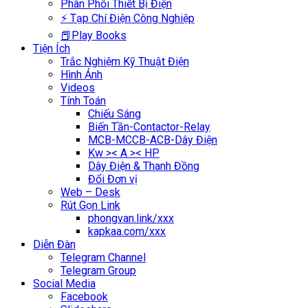
Phân Phối Thiết Bị Điện
⚡ Tạp Chí Điện Công Nghiệp
📕Play Books
Tiện Ích
Trắc Nghiệm Kỹ Thuật Điện
Hình Ảnh
Videos
Tính Toán
Chiếu Sáng
Biến Tần-Contactor-Relay
MCB-MCCB-ACB-Dây Điện
Kw >< A >< HP
Dây Điện & Thanh Đồng
Đổi Đơn vị
Web – Desk
Rút Gọn Link
phongvan.link/xxx
kapkaa.com/xxx
Diễn Đàn
Telegram Channel
Telegram Group
Social Media
Facebook