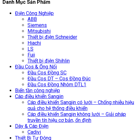
Danh Mục Sản Phẩm
Điện Công Nghiệp
ABB
Siemens
Mitsubishi
Thiết bị điện Schneider
Hiachi
LS
Fuji
Thiết bị điện Shihlin
Đầu Cos & Ống Nối
Đầu Cos Đồng SC
Đầu Cos DT – Cos Đồng Đúc
Đầu Cos Đồng Nhôm DTL1
Biến tần công nghiệp
Cáp điều khiển Sangjin
Cáp điều khiển Sangjin có lưới – Chống nhiễu hiệu
quả cho hệ thống điều khiển
Cáp điều khiển Sangjin không lưới – Giải pháp
truyền tín hiệu cơ bản, ổn định
Dây & Cáp Điện
Cadivi
Thiết Bị Tự Động