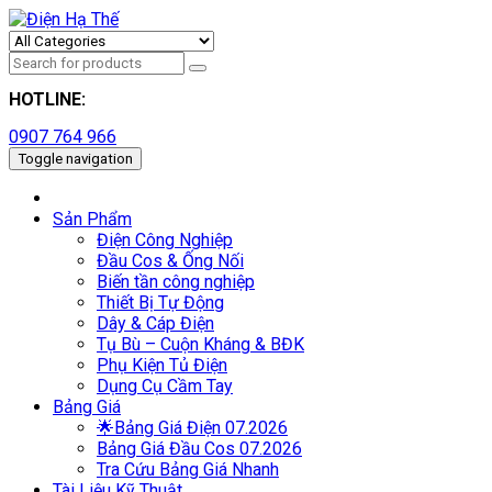
HOTLINE:
0907 764 966
Toggle navigation
Sản Phẩm
Điện Công Nghiệp
Đầu Cos & Ống Nối
Biến tần công nghiệp
Thiết Bị Tự Động
Dây & Cáp Điện
Tụ Bù – Cuộn Kháng & BĐK
Phụ Kiện Tủ Điện
Dụng Cụ Cầm Tay
Bảng Giá
🌟Bảng Giá Điện 07.2026
Bảng Giá Đầu Cos 07.2026
Tra Cứu Bảng Giá Nhanh
Tài Liệu Kỹ Thuật