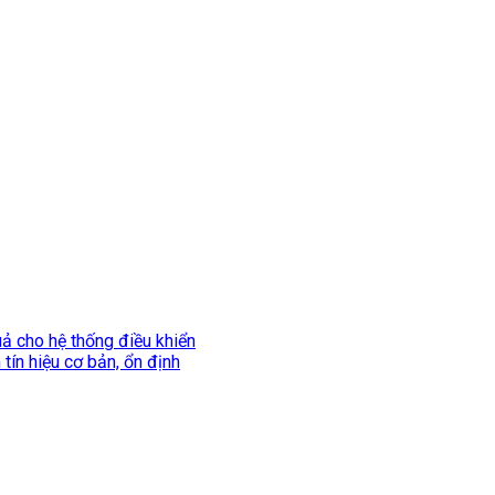
uả cho hệ thống điều khiển
tín hiệu cơ bản, ổn định