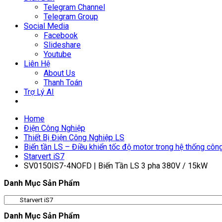
Telegram Channel
Telegram Group
Social Media
Facebook
Slideshare
Youtube
Liên Hệ
About Us
Thanh Toán
Trợ Lý AI
Home
Điện Công Nghiệp
Thiết Bị Điện Công Nghiệp LS
Biến tần LS – Điều khiển tốc độ motor trong hệ thống côn
Starvert iS7
SV0150IS7-4NOFD | Biến Tần LS 3 pha 380V / 15kW
Danh Mục Sản Phẩm
Danh Mục Sản Phẩm