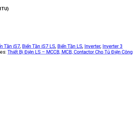
 RTU)
ến Tần iS7
,
Biến Tần iS7 LS
,
Biến Tần LS
,
Inverter
,
Inverter 3
ies:
Thiết Bị Điện LS – MCCB, MCB, Contactor Cho Tủ Điện Công