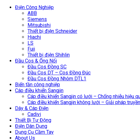
Điện Công Nghiệp
ABB
Siemens
Mitsubishi
Thiết bị điện Schneider
Hiachi
LS
Fuji
Thiết bị điện Shihlin
Đầu Cos & Ống Nối
Đầu Cos Đồng SC
Đầu Cos DT – Cos Đồng Đúc
Đầu Cos Đồng Nhôm DTL1
Biến tần công nghiệp
Cáp điều khiển Sangjin
Cáp điều khiển Sangjin có lưới – Chống nhiễu hiệu q
Cáp điều khiển Sangjin không lưới – Giải pháp truyền 
Dây & Cáp Điện
Cadivi
Thiết Bị Tự Động
Điện Dân Dụng
Dụng Cụ Cầm Tay
About Us