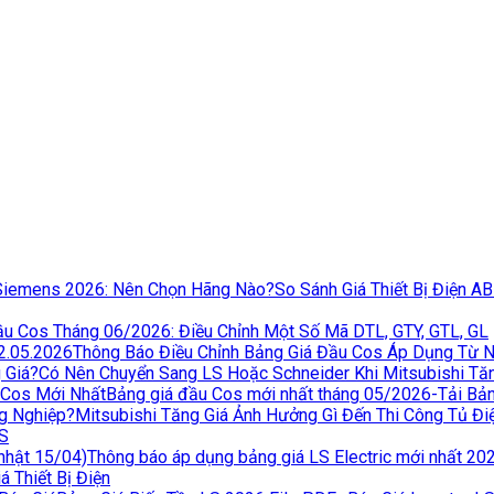
So Sánh Giá Thiết Bị Điện A
u Cos Tháng 06/2026: Điều Chỉnh Một Số Mã DTL, GTY, GTL, GL
Thông Báo Điều Chỉnh Bảng Giá Đầu Cos Áp Dụng Từ 
Có Nên Chuyển Sang LS Hoặc Schneider Khi Mitsubishi Tă
Bảng giá đầu Cos mới nhất tháng 05/2026-Tải Bả
Mitsubishi Tăng Giá Ảnh Hưởng Gì Đến Thi Công Tủ Đ
LS
Thông báo áp dụng bảng giá LS Electric mới nhất 20
 Thiết Bị Điện