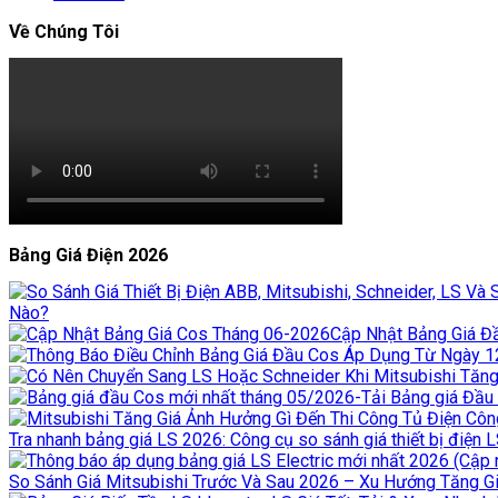
Về Chúng Tôi
Bảng Giá Điện 2026
Nào?
Cập Nhật Bảng Giá Đầ
Tra nhanh bảng giá LS 2026: Công cụ so sánh giá thiết bị điện 
So Sánh Giá Mitsubishi Trước Và Sau 2026 – Xu Hướng Tăng Giá