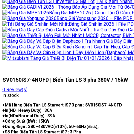
Bảng Giá MPE 2026 | Công Tắc Ổ Cắm, 
Bảng Giá Yongsung 2026 – File PDF –
Bảng Giá Shihlin 2026 | File PD
SV0150IS7-4NOFD | Biến Tần LS 3 pha 380V / 15kW
0
Review(s)
in stock
+Mã Hàng Biến Tần LS Starvert iS7 3 pha : SV0150IS7-4NOFD
+In(ND=Heavy Duty) : 30A
+In(ND=Normal Duty) : 39A
+Công Suất (kW) : 15KW
+Dòng Điện : 380~480VAC(±10%), 50~60Hz(±5%),
+Số Pha Biến Tần LS Starvert iS7 : 3 Pha