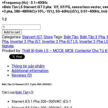
+Frequency (Hz) : 0.1~400Hz
+Biến Tần LS Starvert iS7 3 pha: V/f, V/f PG, sensorless vector, 
+3 pha, 380~480VAC(+10%,-15%), 50~60Hz(±5%), 0.01~400Hz, tích hợ
0
₫
SV0150IS7-
4NOFD
Add to cart
|
Categories:
Starvert iS7
,
Store
Tags:
Biến Tần
,
Biến Tần 3 Pha
,
Biến
Pha
,
Inverter 3 Pha iS7
,
Inverter 3 Pha iS7 LS
,
Inverter 3 Pha L
Tần
Nghiệp
LS
Product by:
Thiết Bị Điện LS – MCCB, MCB, Contactor Cho Tủ Đ
3
pha
380V
Thông tin sản phẩm
/
Additional information
15kW
Reviews (0)
quantity
Biến Tần LS Starvert iS7- 3 pha 380~480VAC
Các Loại
Biến Tần
LS:
Starvert iE5 1 Pha 200~300VAC :iE5-1
Starvert iE5 3 Pha 200~300VAC : iE5-2