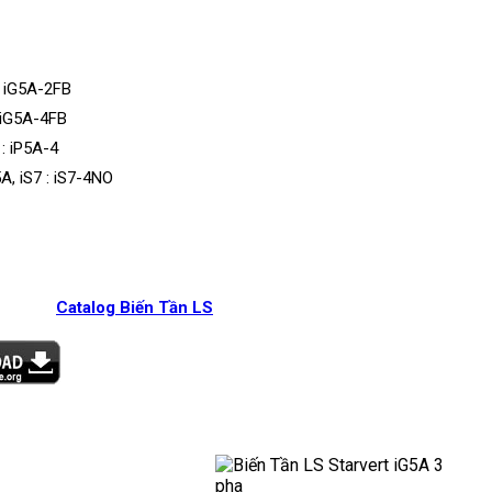
, iG5A-2FB
,iG5A-4FB
: iP5A-4
A, iS7 : iS7-4NO
Catalog Biến Tần LS