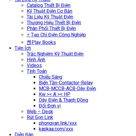
Catalog Thiết Bị Điện
Kỹ Thuật Điện Cơ Bản
Tài Liệu Kỹ Thuật Điện
Thương Hiệu Thiết Bị Điện
Phân Phối Thiết Bị Điện
⚡ Tạp Chí Điện Công Nghiệp
📕Play Books
Tiện Ích
Trắc Nghiệm Kỹ Thuật Điện
Hình Ảnh
Videos
Tính Toán
Chiếu Sáng
Biến Tần-Contactor-Relay
MCB-MCCB-ACB-Dây Điện
Kw >< A >< HP
Dây Điện & Thanh Đồng
Đổi Đơn vị
Web – Desk
Rút Gọn Link
phongvan.link/xxx
kapkaa.com/xxx
Diễn Đàn