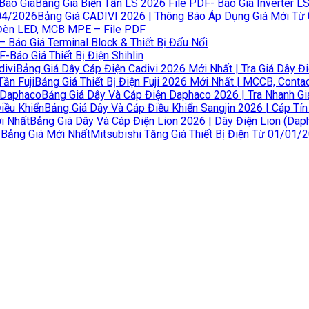
Bảng Giá Biến Tần LS 2026 File PDF- Báo Giá Inverter L
Bảng Giá CADIVI 2026 | Thông Báo Áp Dụng Giá Mới Từ
Đèn LED, MCB MPE – File PDF
 Báo Giá Terminal Block & Thiết Bị Đấu Nối
F-Báo Giá Thiết Bị Điện Shihlin
Bảng Giá Dây Cáp Điện Cadivi 2026 Mới Nhất | Tra Giá Dây Đi
Bảng Giá Thiết Bị Điện Fuji 2026 Mới Nhất | MCCB, Contact
Bảng Giá Dây Và Cáp Điện Daphaco 2026 | Tra Nhanh G
Bảng Giá Dây Và Cáp Điều Khiển Sangjin 2026 | Cáp Tín
Bảng Giá Dây Và Cáp Điện Lion 2026 | Dây Điện Lion (Dap
Mitsubishi Tăng Giá Thiết Bị Điện Từ 01/01/