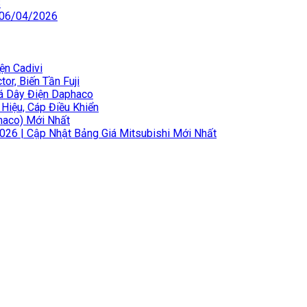
S
 06/04/2026
ện Cadivi
or, Biến Tần Fuji
iá Dây Điện Daphaco
 Hiệu, Cáp Điều Khiển
haco) Mới Nhất
2026 | Cập Nhật Bảng Giá Mitsubishi Mới Nhất