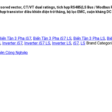
sensored vector, CT/VT dual ratings, tích hợp RS485(LS Bus / Modbus
p transistor điều khiển điện trở thắng, bộ lọc EMC, cuộn kháng DC
Biến Tần 3 Pha iS7
,
Biến Tần 3 Pha iS7 LS
,
Biến Tần 3 Pha LS
,
Bi
S
,
Inverter iS7
,
Inverter iS7 LS
,
Inverter LS
,
iS7
,
LS
Brand Categor
iện Công Nghiệp