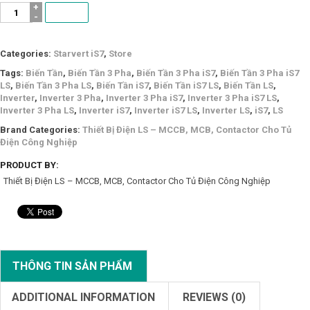
SV3150IS7-
4SO
|
Biến
Categories:
Starvert iS7
,
Store
Tần
LS
Tags:
Biến Tần
,
Biến Tần 3 Pha
,
Biến Tần 3 Pha iS7
,
Biến Tần 3 Pha iS7
3
LS
,
Biến Tần 3 Pha LS
,
Biến Tần iS7
,
Biến Tần iS7 LS
,
Biến Tần LS
,
pha
Inverter
,
Inverter 3 Pha
,
Inverter 3 Pha iS7
,
Inverter 3 Pha iS7 LS
,
380V
Inverter 3 Pha LS
,
Inverter iS7
,
Inverter iS7 LS
,
Inverter LS
,
iS7
,
LS
/
Brand Categories:
Thiết Bị Điện LS – MCCB, MCB, Contactor Cho Tủ
315kW
Điện Công Nghiệp
quantity
PRODUCT BY:
Thiết Bị Điện LS – MCCB, MCB, Contactor Cho Tủ Điện Công Nghiệp
THÔNG TIN SẢN PHẨM
ADDITIONAL INFORMATION
REVIEWS (0)