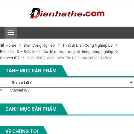
T
o
g
Home
Điện Công Nghiệp
Thiết Bị Điện Công Nghiệp LS
g
Biến tần LS – Điều khiển tốc độ motor trong hệ thống công nghiệp
l
Starvert iS7
SV3150IS7-4SO | Biến Tần LS 3 pha 380V / 315kW
e
n
DANH MỤC SẢN PHẨM
a
v
i
g
×
Starvert iS7
a
t
i
o
DANH MỤC SẢN PHẨM
n
VỀ CHÚNG TÔI