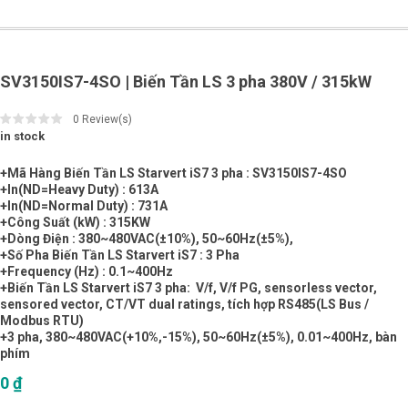
SV3150IS7-4SO | Biến Tần LS 3 pha 380V / 315kW
0
Review(s)
in stock
+Mã Hàng Biến Tần LS Starvert iS7 3 pha : SV3150IS7-4SO
+In(ND=Heavy Duty) : 613A
+In(ND=Normal Duty) : 731A
+Công Suất (kW) : 315KW
+Dòng Điện : 380~480VAC(±10%), 50~60Hz(±5%),
+Số Pha Biến Tần LS Starvert iS7 : 3 Pha
+Frequency (Hz) : 0.1~400Hz
+Biến Tần LS Starvert iS7 3 pha: V/f, V/f PG, sensorless vector,
sensored vector, CT/VT dual ratings, tích hợp RS485(LS Bus /
Modbus RTU)
+3 pha, 380~480VAC(+10%,-15%), 50~60Hz(±5%), 0.01~400Hz, bàn
phím
0
₫