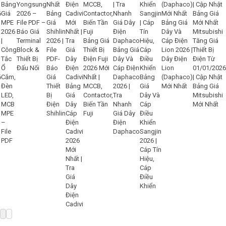
Bảng
Yongsung
Giá
2026 –
Bảng
Bảng Giá
MPE
File PDF –
Giá
Bảng Giá
CADIVI
2026
Báo Giá
Shihlin
Dây Và
2026 |
|
Terminal
2026 |
Bảng Giá
Cáp Điện
Thông Báo
Công
Block &
File
Thiết Bị
Bảng Giá
Lion 2026 |
Áp Dụng
Tắc
Thiết Bị
PDF-
Điện Fuji
Dây Và
Dây Điện
Giá Mới Từ
Ổ
Đấu Nối
Báo
2026 Mới
Cáp Điện
Lion
06/04/2026
Cắm,
Giá
Nhất |
Daphaco
Bảng
(Daphaco)
Đèn
Thiết
Bảng
MCCB,
2026 |
Giá
Mới Nhất
LED,
Bị
Giá
Contactor,
Tra
Dây Và
MCB
Điện
Dây
Biến Tần
Nhanh
Cáp
MPE
Shihlin
Cáp
Fuji
Giá Dây
Điều
–
Điện
Điện
Khiển
File
Cadivi
Daphaco
Sangjin
PDF
2026
2026 |
r
Mới
Cáp Tín
Nhất |
Hiệu,
Tra
Cáp
Giá
Điều
Dây
Khiển
Điện
Cadivi