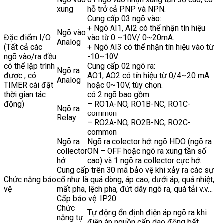
xung
hỗ trở cả PNP và NPN.
Cung cấp 03 ngõ vào:
+ Ngõ AI1, AI2 có thể nhận tín hiệu
Ngõ vào
Đặc điểm I/O
vào từ 0 ~10V/ 0~20mA.
Analog
(Tất cả các
+ Ngõ AI3 có thể nhận tín hiệu vào từ
ngõ vào/ra đều
-10~10V.
có thể lập trình
Cung cấp 02 ngõ ra:
Ngõ ra
được , có
AO1, AO2 có tín hiệu từ 0/4~20 mA
Analog
TIMER cài đặt
hoặc 0~10V, tùy chọn.
thời gian tác
có 2 ngõ bao gồm:
động)
– RO1A-NO, RO1B-NC, RO1C-
Ngõ ra
common
Relay
– RO2A-NO, RO2B-NC, RO2C-
common
Ngõ ra
Ngõ ra colector hở: ngõ HDO (ngõ ra
collector
ON – OFF hoặc ngõ ra xung tần số
hở
cao) và 1 ngõ ra collector cực hở.
Cung cấp trên 30 mã bảo vệ khi xảy ra các sự
Chức năng bảo
cố như là quá dòng, áp cao, dưới áp, quá nhiệt,
vệ
mất pha, lệch pha, đứt dây ngõ ra, quá tải v.v…
Cấp bảo vệ: IP20
Chức
Tự động ổn định điện áp ngõ ra khi
năng tự
điện áp nguồn cấp dao động bất