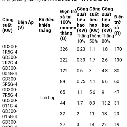
Công
Công
Công
Điện trở
suất
suất
suất
xả tại
Điện
Công
Bộ điều
tiêu
tiêu
tiêu
Điện Áp
100%
trở
suất
khiển
hao
hao
hao
(V)
momen
xả
(KW)
thắng
(KW)
(KW)
(KW)
thắng
(Ω)
Thắng
Thắng
Thắng
(Ω)
10%
50%
80%
GD300-
326
0.23
1.1
1.8
170
1R5G-4
GD300-
222
0.33
1.7
2.6
130
2R2G-4
GD300-
122
0.6
3
4.8
80
004G-4
GD300-
89
0.75
4.1
6.6
60
5R5G-4
GD300-
65
1.1
5.6
9
47
7R5G-4
Tích hợp
GD300-
44
1.7
8.3
13.2
31
011G-4
GD300-
32
2
11
18
23
015G-4
GD300-
27
3
14
22
19