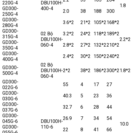
220G-4
DBU100H-
1.8
GD300-
400-4
2.0
38
188
300
250G-4
GD300-
3.6*2
21*2
105*2
168*2
280G-4
GD300-
02 Bộ
3.2*2
24*2
118*2
189*2
315G-4
DBU100H-
2.2*2
GD300-
060-4
2.8*2
27*2
132*2
210*2
350G-4
GD300-
2.4*2
30*2
150*2
240*2
400G-4
02 Bộ
GD300-
DBU100H-
2*2
38*2
186*2
300*2
1.8*2
500G-4
060-4
GD300-
55
4
17
27
022G-6
GD300-
40.3
5
23
36
030G-6
GD300-
32.7
6
28
44
037G-6
GD300-
26.9
7
34
54
045G-6
DBU100H-
10.0
GD300-
110-6
22
8
41
66
055G-6