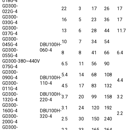
018G-4
GD300-
22
3
17
26
17
022G-4
GD300-
16
5
23
36
17
030G-4
GD300-
13
6
28
44
11.7
037G-4
GD300-
10
7
34
54
045G-4
DBU100H-
GD300-
060-4
8
8
41
66
6.4
055G-4
GD300-
380~440V
6.5
11
56
90
075G-4
GD300-
5.4
14
68
108
090G-4
DBU100H-
4.4
GD300-
110-4
4.5
17
83
132
011G-4
GD300-
DBU100H-
3.7
20
99
158
3.2
132G-4
220-4
GD300-
3.1
24
120
192
160G-4
DBU100H-
2.2
GD300-
320-4
2.5
30
150
240
200G-4
GD300-
2.2
33
165
264