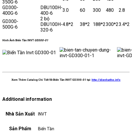
350G-6
GD300-
DBU100H-
3.0
60
300
480
2.8
400G-6
400-6
2 bộ
GD300-
DBU100H-
4.8*2
38*2
188*2
300*2
3.4*2
500G-6
320-6
Hình Ảnh Biến Tần INVT
GD300-01
Xem Thêm Catalog Chi Tiết Về Biến Tần INVT GD300-01 tại:
http://dienhathe.info
Additional information
Nhà Sản Xuất
INVT
Sản Phẩm
Biến Tần