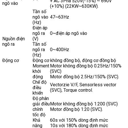
+ AC 3Pha 520V(-15%) ~ 690V
ngõ vào
(+10%) (22KW~630KW).
Tần số
ngõ vào
47~63Hz
(Hz)
Điện áp
ngõ ra
0~điện áp ngõ vào
Nguồn điện
(V)
ngõ ra
Tần số
ngõ ra
0~400Hz
(Hz)
Động cơ
Động cơ không đồng bộ, động cơ đồng bộ
Moment
Motor không đồng bộ 0.25Hz/150%
khởi
(SVC)
động
Motor đồng bộ 2.5Hz/150% (SVC).
Chế độ
Vectorzie V/F, Sensorless vector
điều
(SVC), Torque control.
khiển
Độ phân
giải điều
Motor không đồng bộ 1:200 (SVC)
chỉnh
Motor đồng bộ 1:20 (SVC).
tốc độ
Khả
60s với 150% dòng định mức
năng
10s với 180% dòng định mức