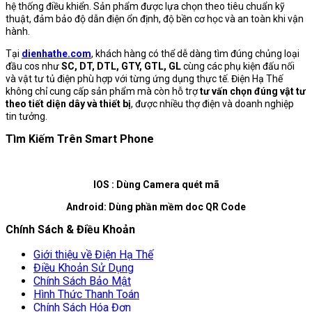
hệ thống điều khiển. Sản phẩm được lựa chọn theo tiêu chuẩn kỹ
thuật, đảm bảo độ dẫn điện ổn định, độ bền cơ học và an toàn khi vận
hành.
Tại
dienhathe.com
, khách hàng có thể dễ dàng tìm đúng chủng loại
đầu cos như
SC, DT, DTL, GTY, GTL, GL
cùng các phụ kiện đấu nối
và vật tư tủ điện phù hợp với từng ứng dụng thực tế. Điện Hạ Thế
không chỉ cung cấp sản phẩm mà còn hỗ trợ
tư vấn chọn đúng vật tư
theo tiết diện dây và thiết bị
, được nhiều thợ điện và doanh nghiệp
tin tưởng.
Tìm Kiếm Trên Smart Phone
IOS : Dùng Camera quét mã
Android: Dùng phần mềm doc QR Code
Chính Sách & Điều Khoản
Giới thiệu về Điện Hạ Thế
Điều Khoản Sử Dụng
Chính Sách Bảo Mật
Hình Thức Thanh Toán
Chính Sách Hóa Đơn