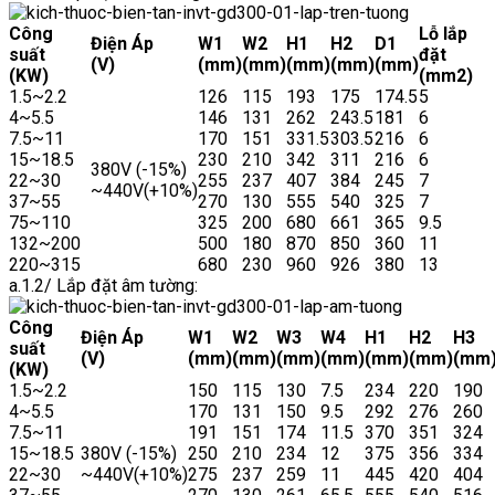
Công
Lỗ lắp
Điện Áp
W1
W2
H1
H2
D1
suất
đặt
(V)
(mm)
(mm)
(mm)
(mm)
(mm)
(KW)
(mm2)
1.5~2.2
126
115
193
175
174.5
5
4~5.5
146
131
262
243.5
181
6
7.5~11
170
151
331.5
303.5
216
6
15~18.5
230
210
342
311
216
6
380V (-15%)
22~30
255
237
407
384
245
7
~440V(+10%)
37~55
270
130
555
540
325
7
75~110
325
200
680
661
365
9.5
132~200
500
180
870
850
360
11
220~315
680
230
960
926
380
13
a.1.2/ Lắp đặt âm tường:
Công
Điện Áp
W1
W2
W3
W4
H1
H2
H3
suất
(V)
(mm)
(mm)
(mm)
(mm)
(mm)
(mm)
(mm
(KW)
1.5~2.2
150
115
130
7.5
234
220
190
4~5.5
170
131
150
9.5
292
276
260
7.5~11
191
151
174
11.5
370
351
324
15~18.5
380V (-15%)
250
210
234
12
375
356
334
22~30
~440V(+10%)
275
237
259
11
445
420
404