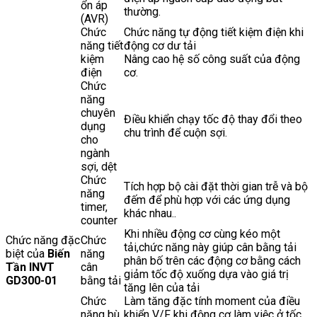
ổn áp
thường.
(AVR)
Chức
Chức năng tự động tiết kiệm điện khi
năng tiết
động cơ dư tải
kiệm
Nâng cao hệ số công suất của động
điện
cơ.
Chức
năng
chuyên
Điều khiển chạy tốc độ thay đổi theo
dụng
chu trình để cuộn sợi.
cho
ngành
sợi, dệt
Chức
Tích hợp bộ cài đặt thời gian trễ và bộ
năng
đếm để phù hợp với các ứng dụng
timer,
khác nhau..
counter
Khi nhiều động cơ cùng kéo một
Chức năng đặc
Chức
tải,chức năng này giúp cân bằng tải
biệt của
Biến
năng
phân bố trên các động cơ bằng cách
Tần INVT
cân
giảm tốc độ xuống dựa vào giá trị
GD300-01
bằng tải
tăng lên của tải
Chức
Làm tăng đặc tính moment của điều
năng bù
khiển V/F khi động cơ làm việc ở tốc