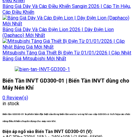
Bảng Giá Dây Và Cáp Điều Khiển Sangjin 2026 | Cáp Tín Hiệu,
Cáp Điều Khiển
Bảng Giá Dây Và Cáp Điện Lion 2026 | Dây Điện Lion
(Daphaco) Mới Nhất
Mitsubishi Tăng Giá Thiết Bị Điện Từ 01/01/2026 | Cập Nhật
Bảng Giá Mitsubishi Mới Nhất
Biến Tần INVT GD300-01 | Biến Tần INVT dùng cho
Máy Nén Khí
0
Review(s)
in stock
Biến tần GD300-01 là phiên bản đặc biệt của dòng biến tần vector vòng hở cao cấp GD300 có tích hợp các chức
năng điều khiển chuyên dùng cho máy nén khí.
Điện áp ngõ vào Biến Tần INVT GD300-01 (V):