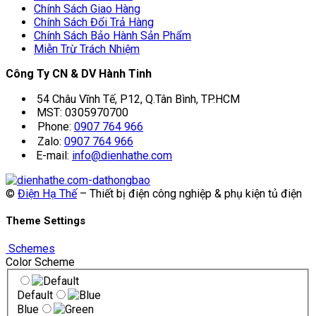
Chính Sách Giao Hàng
Chính Sách Đổi Trả Hàng
Chính Sách Bảo Hành Sản Phẩm
Miễn Trừ Trách Nhiệm
Công Ty CN & DV Hành Tinh
54 Châu Vĩnh Tế, P12, Q.Tân Bình, TP.HCM
MST: 0305970700
Phone:
0907 764 966
Zalo:
0907 764 966
E-mail:
info@dienhathe.com
©
Điện Hạ Thế
– Thiết bị điện công nghiệp & phụ kiện tủ điện
Theme Settings
Schemes
Color Scheme
Default
Blue