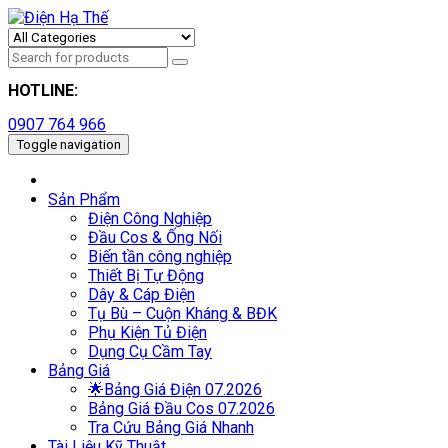
HOTLINE:
0907 764 966
Toggle navigation
Sản Phẩm
Điện Công Nghiệp
Đầu Cos & Ống Nối
Biến tần công nghiệp
Thiết Bị Tự Động
Dây & Cáp Điện
Tụ Bù – Cuộn Kháng & BĐK
Phụ Kiện Tủ Điện
Dụng Cụ Cầm Tay
Bảng Giá
🌟Bảng Giá Điện 07.2026
Bảng Giá Đầu Cos 07.2026
Tra Cứu Bảng Giá Nhanh
Tài Liệu Kỹ Thuật