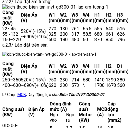
a.2.2/ Lắp đặt âm tường:
Công
Điện Áp
W1
W2
W3
W4
H1
H2
H3
suất
(V)
(mm)
(mm)
(mm)
(mm)
(mm)
(mm)
(mm
(KW)
22~45
270
130
261
65.5
555
540
516
520V (-15%)
55~132
325
200
317
58.5
680
661
626
~690V(+10%)
160~220
500
180
480
60
870
850
796
a.2.3/ Lắp đặt trên sàn:
Công
Điện Áp
W1
W2
W3
W4
H1
H2
D1
suất
(V)
(mm)
(mm)
(mm)
(mm)
(mm)
(mm)
(mm
(KW)
250~350
520V (-15%)
750
230
714
680
1410
1390
380
400~630
~690V(+10%)
620
230
573
\
1700
1678
560
b/ Chọn
MCB
, Dây động lực
cho
Biến Tần INVT GD300-01
Dòng định
Công
Cáp
Công suất
Điện Áp
mức (A)
suất
MCB
động
(KW)
(V)
Ngõ
Ngõ
Motor
(A)
lực
vào
ra
(KW)
(mm2)
GD300-