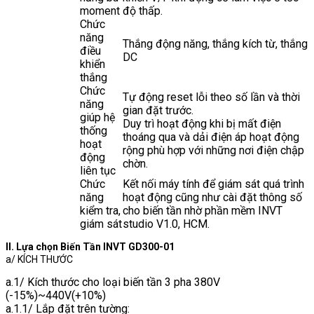
moment
độ thấp.
Chức
năng
Thắng động năng, thắng kích từ, thắng
điều
DC
khiển
thắng
Chức
Tự động reset lỗi theo số lần và thời
năng
gian đặt trước.
giúp hệ
Duy trì hoạt động khi bị mất điện
thống
thoáng qua và dải điện áp hoạt động
hoạt
rộng phù hợp với những nơi điện chập
động
chờn.
liên tục
Chức
Kết nối máy tính để giám sát quá trình
năng
hoạt động cũng như cài đặt thông số
kiểm tra,
cho biến tần nhờ phần mềm INVT
giám sát
studio V1.0, HCM.
II. Lựa chọn Biến Tần INVT GD300-01
a/ KÍCH THƯỚC
a.1/ Kích thước cho loại biến tần 3 pha 380V
(-15%)~440V(+10%)
a.1.1/ Lắp đặt trên tường: