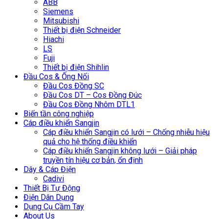
ABB
Siemens
Mitsubishi
Thiết bị điện Schneider
Hiachi
LS
Fuji
Thiết bị điện Shihlin
Đầu Cos & Ống Nối
Đầu Cos Đồng SC
Đầu Cos DT – Cos Đồng Đúc
Đầu Cos Đồng Nhôm DTL1
Biến tần công nghiệp
Cáp điều khiển Sangjin
Cáp điều khiển Sangjin có lưới – Chống nhiễu hiệu
quả cho hệ thống điều khiển
Cáp điều khiển Sangjin không lưới – Giải pháp
truyền tín hiệu cơ bản, ổn định
Dây & Cáp Điện
Cadivi
Thiết Bị Tự Động
Điện Dân Dụng
Dụng Cụ Cầm Tay
About Us