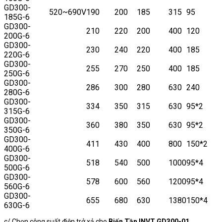
GD300-
520~690V
190
200
185
315
95
185G-6
GD300-
210
220
200
400
120
200G-6
GD300-
230
240
220
400
185
220G-6
GD300-
255
270
250
400
185
250G-6
GD300-
286
300
280
630
240
280G-6
GD300-
334
350
315
630
95*2
315G-6
GD300-
360
380
350
630
95*2
350G-6
GD300-
411
430
400
800
150*2
400G-6
GD300-
518
540
500
1000
95*4
500G-6
GD300-
578
600
560
1200
95*4
560G-6
GD300-
655
680
630
1380
150*4
630G-6
c/ Chọn công suất điện trở xả cho
Biến Tần INVT GD300-01