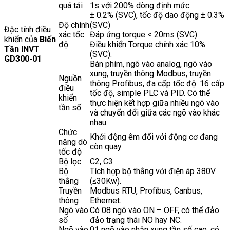
quá tải
1s với 200% dòng định mức.
± 0.2% (SVC), tốc độ dao động ± 0.3%
Độ chính
(SVC)
Đặc tính điều
xác tốc
Đáp ứng torque < 20ms (SVC)
khiển của
Biến
độ
Điều khiển Torque chính xác 10%
Tần INVT
(SVC).
GD300-01
Bàn phím, ngõ vào analog, ngõ vào
xung, truyền thông Modbus, truyền
Nguồn
thông Profibus, đa cấp tốc độ: 16 cấp
điều
tốc độ, simple PLC và PID. Có thể
khiển
thực hiện kết hợp giữa nhiều ngõ vào
tần số
và chuyển đổi giữa các ngõ vào khác
nhau.
Chức
Khởi động êm đối với động cơ đang
năng dò
còn quay.
tốc độ
Bộ lọc
C2, C3
Bộ
Tích hợp bộ thắng với điện áp 380V
thắng
(≤30Kw).
Truyền
Modbus RTU, Profibus, Canbus,
thông
Ethernet.
Ngõ vào
Có 08 ngõ vào ON – OFF, có thể đảo
số
đảo trạng thái NO hay NC.
Ngõ vào
01 ngõ vào nhận xung tần số cao, có