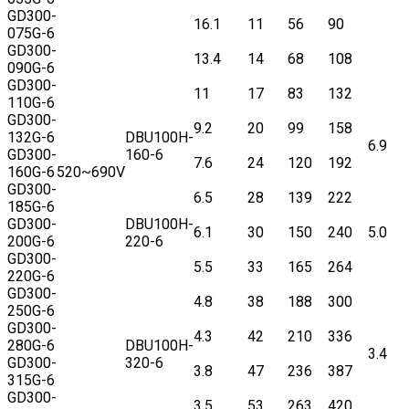
GD300-
16.1
11
56
90
075G-6
GD300-
13.4
14
68
108
090G-6
GD300-
11
17
83
132
110G-6
GD300-
9.2
20
99
158
132G-6
DBU100H-
6.9
GD300-
160-6
7.6
24
120
192
160G-6
520~690V
GD300-
6.5
28
139
222
185G-6
GD300-
DBU100H-
6.1
30
150
240
5.0
200G-6
220-6
GD300-
5.5
33
165
264
220G-6
GD300-
4.8
38
188
300
250G-6
GD300-
4.3
42
210
336
280G-6
DBU100H-
3.4
GD300-
320-6
3.8
47
236
387
315G-6
GD300-
3.5
53
263
420