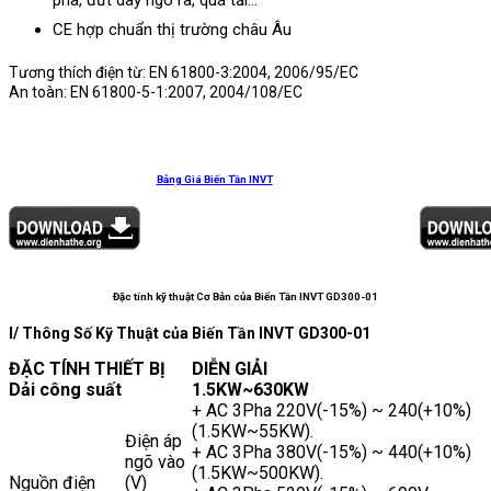
pha, đứt dây ngõ ra, quá tải…
CE hợp chuẩn thị trường châu Âu
Tương thích điện từ: EN 61800-3:2004, 2006/95/EC
An toàn: EN 61800-5-1:2007, 2004/108/EC
Bảng Giá Biến Tần INVT
Đặc tính kỹ thuật Cơ Bản của Biến Tần INVT GD300-01
I/ Thông Số Kỹ Thuật của Biến Tần INVT GD300-01
ĐẶC TÍNH THIẾT BỊ
DIỄN GIẢI
Dải công suất
1.5KW~630KW
+ AC 3Pha 220V(-15%) ~ 240(+10%)
(1.5KW~55KW).
Điện áp
+ AC 3Pha 380V(-15%) ~ 440(+10%)
ngõ vào
(1.5KW~500KW).
Nguồn điện
(V)