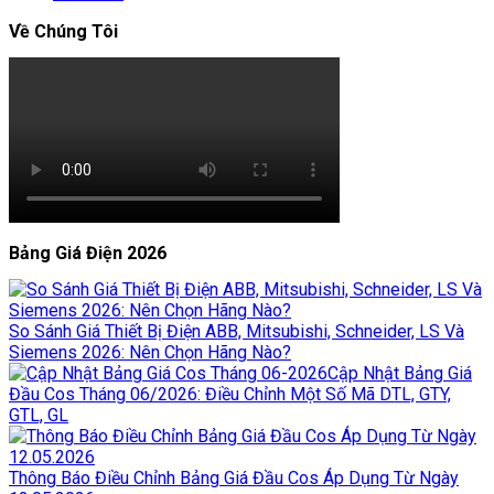
Về Chúng Tôi
Bảng Giá Điện 2026
So Sánh Giá Thiết Bị Điện ABB, Mitsubishi, Schneider, LS Và
Siemens 2026: Nên Chọn Hãng Nào?
Cập Nhật Bảng Giá
Đầu Cos Tháng 06/2026: Điều Chỉnh Một Số Mã DTL, GTY,
GTL, GL
Thông Báo Điều Chỉnh Bảng Giá Đầu Cos Áp Dụng Từ Ngày