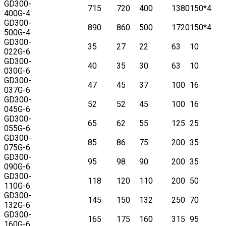
GD300-
715
720
400
1380
150*4
400G-4
GD300-
890
860
500
1720
150*4
500G-4
GD300-
35
27
22
63
10
022G-6
GD300-
40
35
30
63
10
030G-6
GD300-
47
45
37
100
16
037G-6
GD300-
52
52
45
100
16
045G-6
GD300-
65
62
55
125
25
055G-6
GD300-
85
86
75
200
35
075G-6
GD300-
95
98
90
200
35
090G-6
GD300-
118
120
110
200
50
110G-6
GD300-
145
150
132
250
70
132G-6
GD300-
165
175
160
315
95
160G-6