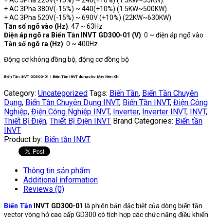
+ AC 3Pha 220V(-15%) ~ 240(+10%) (1.5KW~55KW).
+ AC 3Pha 380V(-15%) ~ 440(+10%) (1.5KW~500KW).
+ AC 3Pha 520V(-15%) ~ 690V (+10%) (22KW~630KW).
Tần số ngõ vào (Hz)
: 47 ~ 63Hz
Điện áp ngõ ra Biến Tần INVT GD300-01 (V)
: 0 ~ điện áp ngõ vào
Tần số ngõ ra (Hz)
: 0 ~ 400Hz
Động cơ không đồng bộ, động cơ đồng bộ
Biến Tần INVT GD300-01 | Biến Tần INVT dùng cho Máy Nén Khí
Category:
Uncategorized
Tags:
Biến Tần
,
Biến Tần Chuyên
Dụng
,
Biến Tần Chuyên Dụng INVT
,
Biến Tần INVT
,
Điện Công
Nghiệp
,
Điện Công Nghiệp INVT
,
Inverter
,
Inverter INVT
,
INVT
,
Thiết Bị Điện
,
Thiết Bị Điện INVT
Brand Categories:
Biến tần
INVT
Product by:
Biến tần INVT
Thông tin sản phẩm
Additional information
Reviews (0)
Biến Tần
INVT GD300-01
là phiên bản đặc biệt của dòng biến tần
vector vòng hở cao cấp GD300 có tích hợp các chức năng điều khiển