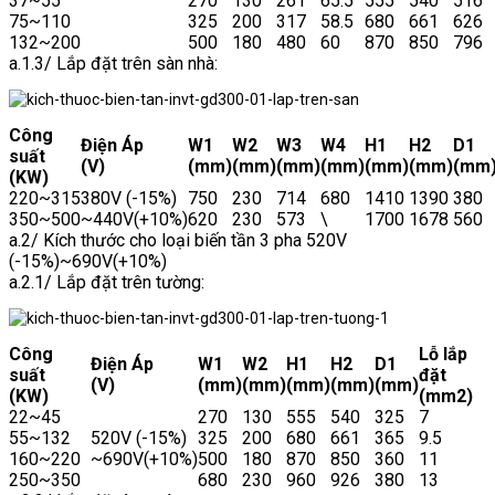
37~55
270
130
261
65.5
555
540
516
75~110
325
200
317
58.5
680
661
626
132~200
500
180
480
60
870
850
796
a.1.3/ Lắp đặt trên sàn nhà:
Công
Điện Áp
W1
W2
W3
W4
H1
H2
D1
suất
(V)
(mm)
(mm)
(mm)
(mm)
(mm)
(mm)
(mm
(KW)
220~315
380V (-15%)
750
230
714
680
1410
1390
380
350~500
~440V(+10%)
620
230
573
\
1700
1678
560
a.2/ Kích thước cho loại biến tần 3 pha 520V
(-15%)~690V(+10%)
a.2.1/ Lắp đặt trên tường:
Công
Lỗ lắp
Điện Áp
W1
W2
H1
H2
D1
suất
đặt
(V)
(mm)
(mm)
(mm)
(mm)
(mm)
(KW)
(mm2)
22~45
270
130
555
540
325
7
55~132
520V (-15%)
325
200
680
661
365
9.5
160~220
~690V(+10%)
500
180
870
850
360
11
250~350
680
230
960
926
380
13