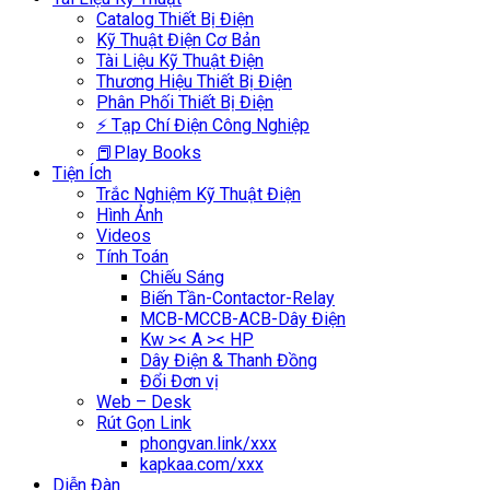
Catalog Thiết Bị Điện
Kỹ Thuật Điện Cơ Bản
Tài Liệu Kỹ Thuật Điện
Thương Hiệu Thiết Bị Điện
Phân Phối Thiết Bị Điện
⚡ Tạp Chí Điện Công Nghiệp
📕Play Books
Tiện Ích
Trắc Nghiệm Kỹ Thuật Điện
Hình Ảnh
Videos
Tính Toán
Chiếu Sáng
Biến Tần-Contactor-Relay
MCB-MCCB-ACB-Dây Điện
Kw >< A >< HP
Dây Điện & Thanh Đồng
Đổi Đơn vị
Web – Desk
Rút Gọn Link
phongvan.link/xxx
kapkaa.com/xxx
Diễn Đàn