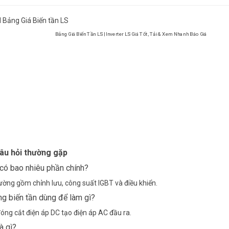
d
Bảng Giá Biến tần LS
Bảng Giá Biến Tần LS | Inverter LS Giá Tốt, Tải & Xem Nhanh Báo Giá
âu hỏi thường gặp
 có bao nhiêu phần chính?
ờng gồm chỉnh lưu, công suất IGBT và điều khiển.
ng biến tần dùng để làm gì?
óng cắt điện áp DC tạo điện áp AC đầu ra.
à gì?