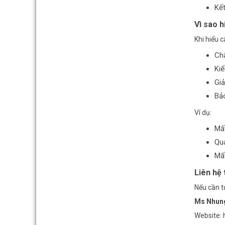
Kế
Vì sao h
Khi hiểu c
Chẩ
Kiể
Gi
Bảo
Ví dụ:
Mất
Qu
Mất
Liên hệ 
Nếu cần tư
Ms Nhung
Website: 