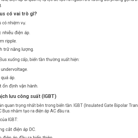
.
s có vai trò gì?
 có nhiệm vụ:
 nhiễu điện áp.
m ripple.
h trữ năng lượng.
 Bus xuống cấp, biến tần thường xuất hiện:
á đầu Cos mới nhất tháng 05/2026-
Mitsubishi Tăng Giá Ảnh Hưởng Gì Đến T
g giá Đầu Cos Mới Nhất
Công Tủ Điện Công Nghiệp?
 undervoltage.
 quá áp.
 ổn định vận hành.
ịch lưu công suất (IGBT)
ần quan trọng nhất bên trong biến tần. IGBT (Insulated Gate Bipolar Tran
C Bus nhằm tạo ra điện áp AC đầu ra.
của IGBT:
g cắt điện áp DC.
 điện áp đầu ra biến thiên.