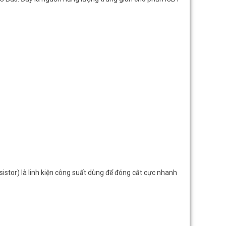
hi
Tra nhanh bảng giá LS 2026: Công cụ so
Thông báo áp dụng bảng
sánh giá thiết bị điện LS
nhất 2026 (Cập nhật 15
sistor) là linh kiện công suất dùng để đóng cắt cực nhanh