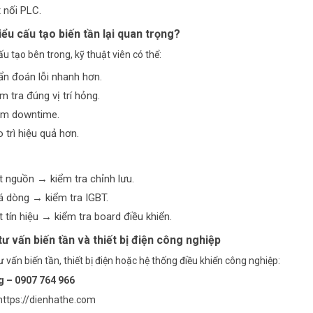
t nối
PLC
.
iểu cấu tạo biến tần lại quan trọng?
ấu tạo bên trong, kỹ thuật viên có thể:
n đoán lỗi nhanh hơn.
m tra đúng vị trí hỏng.
ảm downtime.
 trì hiệu quả hơn.
 nguồn → kiểm tra chỉnh lưu.
á dòng → kiểm tra IGBT.
 tín hiệu → kiểm tra board điều khiển.
tư vấn biến tần và thiết bị điện công nghiệp
 vấn biến tần, thiết bị điện hoặc hệ thống điều khiển công nghiệp:
 – 0907 764 966
https://dienhathe.com