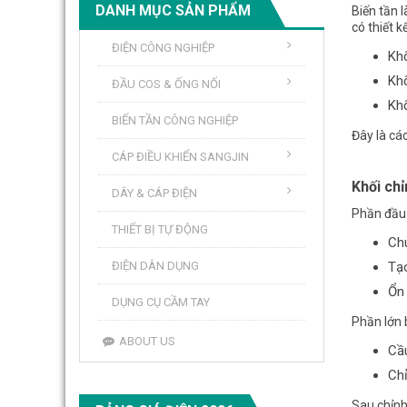
DANH MỤC SẢN PHẨM
Biến tần 
có thiết 
ĐIỆN CÔNG NGHIỆP
Khố
Khố
ĐẦU COS & ỐNG NỐI
Khố
BIẾN TẦN CÔNG NGHIỆP
Đây là cá
CÁP ĐIỀU KHIỂN SANGJIN
Khối chỉ
DÂY & CÁP ĐIỆN
Phần đầu 
THIẾT BỊ TỰ ĐỘNG
Ch
ĐIỆN DÂN DỤNG
Tạ
Ổn
DỤNG CỤ CẦM TAY
Phần lớn 
ABOUT US
Cầu
Chỉ
Sau chỉnh