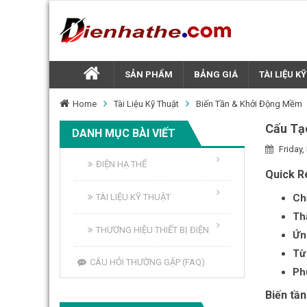
SẢN PHẨM
BẢNG GIÁ
TÀI LIỆU K
Home
Tài Liệu Kỹ Thuật
Biến Tần & Khởi Động Mềm
Cấu Tạ
DANH MỤC BÀI VIẾT
Friday,
ĐIỆN HẠ THẾ
Quick R
TÀI LIỆU KỸ THUẬT
Ch
Th
THƯƠNG HIỆU THIẾT BỊ ĐIỆN
Ứn
Từ
CÂU HỎI THƯỜNG GẶP (FAQ)
Ph
Biến tầ