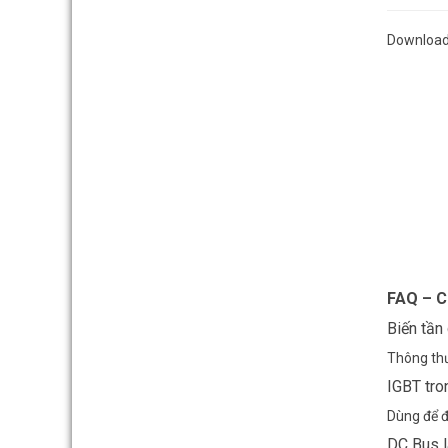
Downloa
FAQ – C
Biến tần
Thông thư
IGBT tro
Dùng để đ
DC Bus l