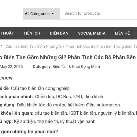
Ỹ THUẬT
TIỆN ÍCH
DIỄN ĐÀN
SOCIAL MEDIA
LIÊN HỆ
Cấu Tạo Biến Tần Gồm Những Gì? Phân Tích Các Bộ Phận Bên Trong Biến 
o Biến Tần Gồm Những Gì? Phân Tích Các Bộ Phận Bên
 May 22, 2026
Category:
Biến Tần & Khởi Động Mềm
eview
ủ đề:
Cấu tạo
biến tần
công nghiệp
ành phần chính:
Chỉnh lưu, DC Bus, IGBT, điều khiển
g dụng:
Điều khiển tốc độ motor, tiết kiệm điện, automation
 khóa liên quan:
cấu tạo biến tần, IGBT biến tần, nguyên lý biến tần, 
ù hợp:
Kỹ sư điện, thợ bảo trì, kỹ thuật vận hành
n gồm những bộ phận nào?