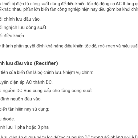
là
thiết bị điện
tử
công suất
dùng để điều khiển tốc độ động cơ AC thông qu
kế khác nhau, phần lớn biến tần công nghiệp hiện nay đều gồm ba khối chí
i chỉnh lưu đầu vào.
i nghịch lưu
công suất
.
i điều khiển.
c thành phần quyết định khả năng điều khiển tốc độ, mô-men và hiệu suấ
nh lưu đầu vào (Rectifier)
tiên của biến tần là bộ chỉnh lưu. Nhiệm vụ chính:
uyển điện áp AC thành DC.
o nguồn DC Bus cung cấp cho tầng
công suất
.
 định nguồn đầu vào.
biến tần hiện nay sử dụng:
 diode.
nh lưu 1 pha hoặc 3 pha.
 lưu, điện áp đi qua hệ tụ lọc để tạo ra nguồn DC tương đối phẳng gọi là