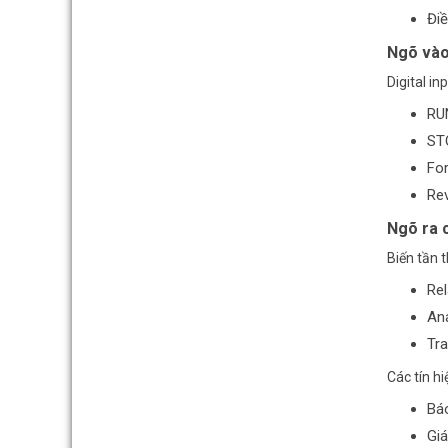
Điề
Ngõ vào
Digital i
RU
ST
Fo
Rev
Ngõ ra 
Biến tần 
Rel
Ana
Tra
Các tín h
Báo
Giá