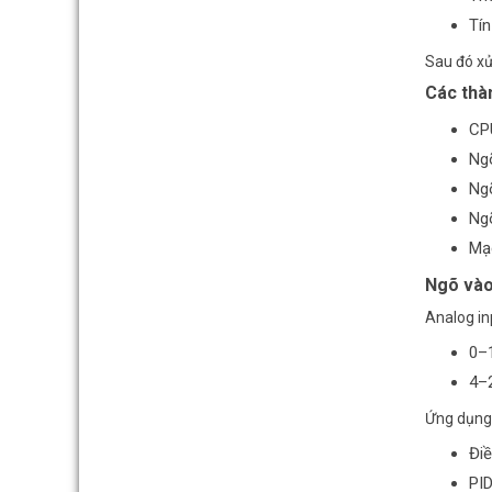
Tín
Sau đó xử
Các thà
CPU
Ng
Ngõ
Ngõ
Mạc
Ngõ vào
Analog in
0–
4–
Ứng dụng
Điề
PID