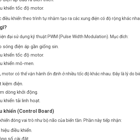
u khiển tốc độ motor.
g Cụ Đổi Đơn Vị Trực Tuyến: Chiều Dài,
Công Cụ Đổi Đơn Vị Điện Và Đề Xuất T
ng Lượng, Áp Suất Và Nhiệt Độ
Dây Đồng, Dây Nhôm, Thanh Đồng
 điều khiển theo trình tự nhằm tạo ra các xung điện có độ rộng khác nha
gì?
hiện đại sử dụng kỹ thuật PWM (Pulse Width Modulation). Mục đích:
 sóng điện áp gần giống sin.
u khiển tốc độ motor.
ều khiển mô-men.
motor có thể vận hành ổn định ở nhiều tốc độ khác nhau. Đây là lý do biế
t kiệm điện.
ảm dòng khởi động.
u khiển tải linh hoạt.
u khiển (Control Board)
 khiển đóng vai trò như bộ não của biến tần. Phần này tiếp nhận:
 hiệu điều khiển.
ng số cài đặt.