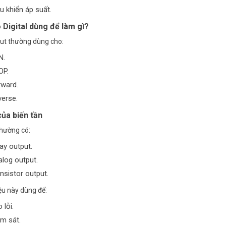
u khiển áp suất.
 Digital dùng để làm gì?
nput thường dùng cho:
N.
OP.
rward.
erse.
của biến tần
thường có:
ay output.
log output.
nsistor output.
iệu này dùng để:
 lỗi.
m sát.