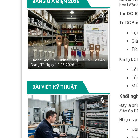
BẢNG GIÁ ĐIỆN 2026
hoạt động
Tụ DC Bu
Tụ DC Bus
Lọc
Giả
Tíc
Khi tụ DC
ảng Giá Đầu Cos Áp
Có Nên Chuyển Sang LS Hoặc Schneider Khi
Bảng gi
26
Mitsubishi Tăng Giá?
Tải Bản
Lỗi
Lỗi
Mất
BÀI VIẾT KỸ THUẬT
Khối ngh
Đây là ph
điện áp D
Nhiệm vụ 
Đón
Tạo