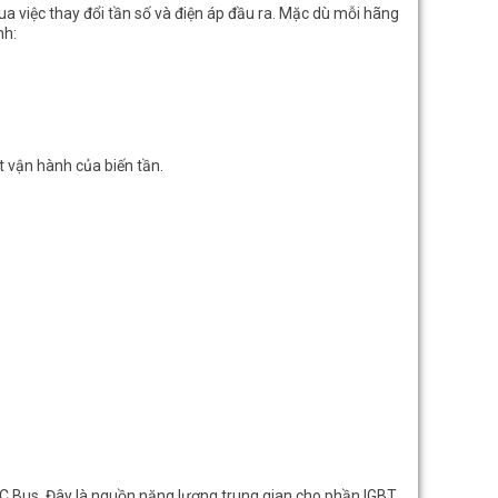
a việc thay đổi tần số và
điện áp
đầu ra. Mặc dù mỗi hãng
nh:
t vận hành của biến tần.
 DC Bus. Đây là nguồn năng lượng trung gian cho phần IGBT