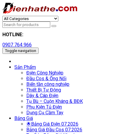
HOTLINE:
0907 764 966
Toggle navigation
Sản Phẩm
Điện Công Nghiệp
Đầu Cos & Ống Nối
Biến tần công nghiệp
Thiết Bị Tự Động
Dây & Cáp Điện
Tụ Bù – Cuộn Kháng & BĐK
Phụ Kiện Tủ Điện
Dụng Cụ Cầm Tay
Bảng Giá
🌟Bảng Giá Điện 07.2026
Bảng Giá Đầu Cos 07.2026