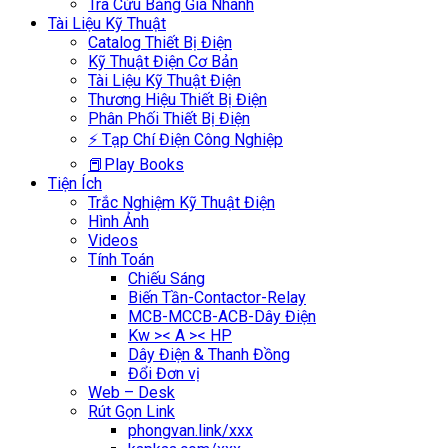
Tra Cứu Bảng Giá Nhanh
Tài Liệu Kỹ Thuật
Catalog Thiết Bị Điện
Kỹ Thuật Điện Cơ Bản
Tài Liệu Kỹ Thuật Điện
Thương Hiệu Thiết Bị Điện
Phân Phối Thiết Bị Điện
⚡ Tạp Chí Điện Công Nghiệp
📕Play Books
Tiện Ích
Trắc Nghiệm Kỹ Thuật Điện
Hình Ảnh
Videos
Tính Toán
Chiếu Sáng
Biến Tần-Contactor-Relay
MCB-MCCB-ACB-Dây Điện
Kw >< A >< HP
Dây Điện & Thanh Đồng
Đổi Đơn vị
Web – Desk
Rút Gọn Link
phongvan.link/xxx