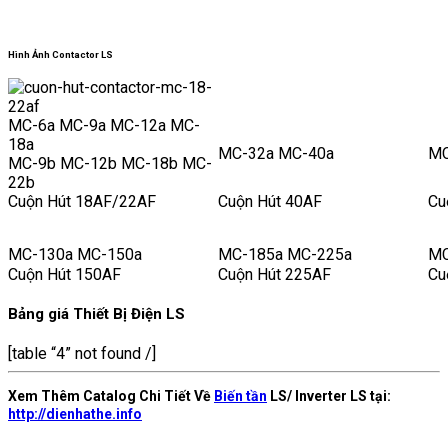
Hình Ảnh Contactor LS
MC-6a MC-9a MC-12a MC-
18a
MC-32a MC-40a
MC
MC-9b MC-12b MC-18b MC-
22b
Cuộn Hút 18AF/22AF
Cuộn Hút 40AF
Cu
MC-130a MC-150a
MC-185a MC-225a
MC
Cuộn Hút 150AF
Cuộn Hút 225AF
Cu
Bảng giá Thiết Bị Điện LS
[table “4” not found /]
Xem Thêm Catalog Chi Tiết Về
Biến tần
LS/ Inverter LS tại:
http://dienhathe.info