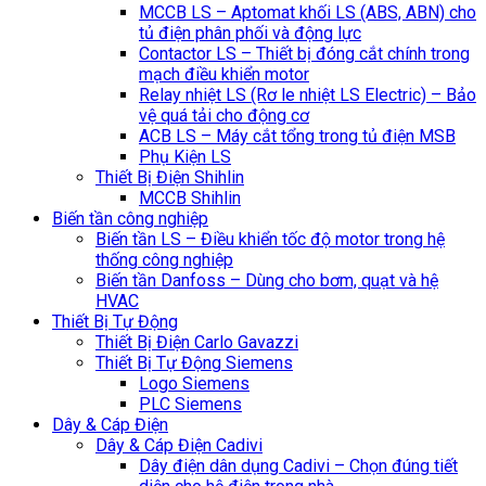
MCCB LS – Aptomat khối LS (ABS, ABN) cho
tủ điện phân phối và động lực
Contactor LS – Thiết bị đóng cắt chính trong
mạch điều khiển motor
Relay nhiệt LS (Rơ le nhiệt LS Electric) – Bảo
vệ quá tải cho động cơ
ACB LS – Máy cắt tổng trong tủ điện MSB
Phụ Kiện LS
Thiết Bị Điện Shihlin
MCCB Shihlin
Biến tần công nghiệp
Biến tần LS – Điều khiển tốc độ motor trong hệ
thống công nghiệp
Biến tần Danfoss – Dùng cho bơm, quạt và hệ
HVAC
Thiết Bị Tự Động
Thiết Bị Điện Carlo Gavazzi
Thiết Bị Tự Động Siemens
Logo Siemens
PLC Siemens
Dây & Cáp Điện
Dây & Cáp Điện Cadivi
Dây điện dân dụng Cadivi – Chọn đúng tiết