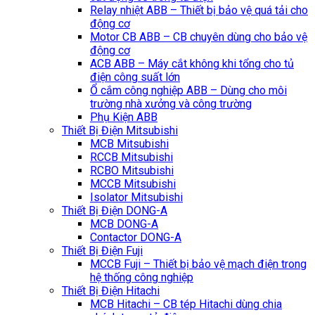
Relay nhiệt ABB – Thiết bị bảo vệ quá tải cho
động cơ
Motor CB ABB – CB chuyên dùng cho bảo vệ
động cơ
ACB ABB – Máy cắt không khi tổng cho tủ
điện công suất lớn
Ổ cắm công nghiệp ABB – Dùng cho môi
trường nhà xưởng và công trường
Phụ Kiện ABB
Thiết Bị Điện Mitsubishi
MCB Mitsubishi
RCCB Mitsubishi
RCBO Mitsubishi
MCCB Mitsubishi
Isolator Mitsubishi
Thiết Bị Điện DONG-A
MCB DONG-A
Contactor DONG-A
Thiết Bị Điện Fuji
MCCB Fuji – Thiết bị bảo vệ mạch điện trong
hệ thống công nghiệp
Thiết Bị Điện Hitachi
MCB Hitachi – CB tép Hitachi dùng chia