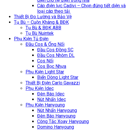
diện cho hệ điện trong nhà
Cáp điện lực Cadivi – Chọn đúng tiết diện và
loại cáp theo tải
Thiết Bị Đo Lường và Bảo Vệ
Tụ Bù – Cuộn Kháng & BĐK
Tụ Bù & BĐK ABB
Tụ Bù Nuintek
Phụ Kiện Tủ Điện
Đầu Cos & Ống Nối
Đầu Cos Đồng SC
Đầu Cos Nhôm DL
Cos Nối
Cos Bọc Nhựa
Phụ Kiện Light Star
Biến Dòng Light Star
Thiết Bị Điện Carlo Gavazzi
Phụ Kiện Idec
Đèn Báo Idec
Nút Nhấn Idec
Phụ Kiện Hanyoung
Nút Nhấn Hanyoung
Đèn Báo Hanyoung
Công Tắc Xoay Hanyoung
Domino Hanyoung