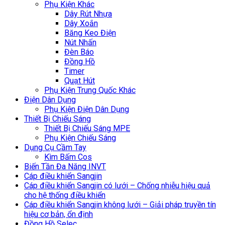
Phụ Kiện Khác
Dây Rút Nhựa
Dây Xoắn
Băng Keo Điện
Nút Nhấn
Đèn Báo
Đồng Hồ
Timer
Quạt Hút
Phụ Kiện Trung Quốc Khác
Điện Dân Dụng
Phụ Kiện Điện Dân Dụng
Thiết Bị Chiếu Sáng
Thiết Bị Chiếu Sáng MPE
Phụ Kiện Chiếu Sáng
Dụng Cụ Cầm Tay
Kìm Bấm Cos
Biến Tần Đa Năng INVT
Cáp điều khiển Sangjin
Cáp điều khiển Sangjin có lưới – Chống nhiễu hiệu quả
cho hệ thống điều khiển
Cáp điều khiển Sangjin không lưới – Giải pháp truyền tín
hiệu cơ bản, ổn định
Đồng Hồ Selec