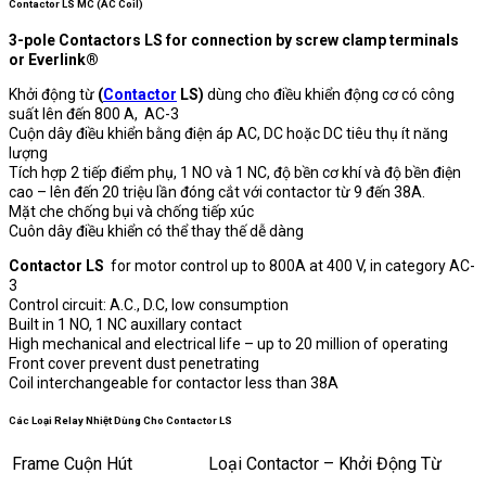
Contactor LS MC (AC Coil)
3-pole Contactors LS for connection by screw clamp terminals
or Everlink®
Khởi động từ
(
Contactor
LS)
dùng cho điều khiển động cơ có công
suất lên đến 800 A, AC-3
Cuộn dây điều khiển bằng điện áp AC, DC hoặc DC tiêu thụ ít năng
lượng
Tích hợp 2 tiếp điểm phụ, 1 NO và 1 NC, độ bền cơ khí và độ bền điện
cao – lên đến 20 triệu lần đóng cắt với contactor từ 9 đến 38A.
Mặt che chống bụi và chống tiếp xúc
Cuôn dây điều khiển có thể thay thế dễ dàng
Contactor LS
for motor control up to 800A at 400 V, in category AC-
3
Control circuit: A.C., D.C, low consumption
Built in 1 NO, 1 NC auxillary contact
High mechanical and electrical life – up to 20 million of operating
Front cover prevent dust penetrating
Coil interchangeable for contactor less than 38A
Các Loại Relay Nhiệt Dùng Cho Contactor LS
Frame Cuộn Hút
Loại Contactor – Khởi Động Từ