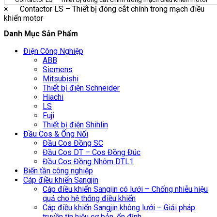
×
Contactor LS – Thiết bị đóng cắt chính trong mạch điều
khiển motor
Danh Mục Sản Phẩm
Điện Công Nghiệp
ABB
Siemens
Mitsubishi
Thiết bị điện Schneider
Hiachi
LS
Fuji
Thiết bị điện Shihlin
Đầu Cos & Ống Nối
Đầu Cos Đồng SC
Đầu Cos DT – Cos Đồng Đúc
Đầu Cos Đồng Nhôm DTL1
Biến tần công nghiệp
Cáp điều khiển Sangjin
Cáp điều khiển Sangjin có lưới – Chống nhiễu hiệu
quả cho hệ thống điều khiển
Cáp điều khiển Sangjin không lưới – Giải pháp
truyền tín hiệu cơ bản, ổn định