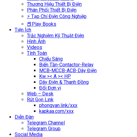
Thương Hiệu Thiết Bị Điện
Phân Phối Thiết Bị Điện
⚡ Tạp Chí Điện Công Nghiệp
📕Play Books
Tiện Ích
Trắc Nghiệm Kỹ Thuật Điện
Hình Ảnh
Videos
Tính Toán
Chiếu Sáng
Biến Tần-Contactor-Relay
MCB-MCCB-ACB-Dây Điện
Kw >< A >< HP
Dây Điện & Thanh Đồng
Đổi Đơn vị
Web – Desk
Rút Gọn Link
phongvan.link/xxx
kapkaa.com/xxx
Diễn Đàn
Telegram Channel
Telegram Group
Social Media