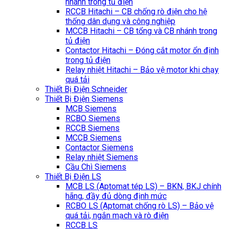
nhánh trong tủ điện
RCCB Hitachi – CB chống rò điện cho hệ
thống dân dụng và công nghiệp
MCCB Hitachi – CB tổng và CB nhánh trong
tủ điện
Contactor Hitachi – Đóng cắt motor ổn định
trong tủ điện
Relay nhiệt Hitachi – Bảo vệ motor khi chạy
quá tải
Thiết Bị Điện Schneider
Thiết Bị Điện Siemens
MCB Siemens
RCBO Siemens
RCCB Siemens
MCCB Siemens
Contactor Siemens
Relay nhiệt Siemens
Cầu Chì Siemens
Thiết Bị Điện LS
MCB LS (Aptomat tép LS) – BKN, BKJ chính
hãng, đầy đủ dòng định mức
RCBO LS (Aptomat chống rò LS) – Bảo vệ
quá tải, ngắn mạch và rò điện
RCCB LS