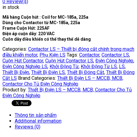
0
Review(s)
in stock
Mã hàng Cuộn hút : Coil for MC-185a, 225a
Dùng cho Contactor từ MC-185a, 225a
Frame Cuộn Hút: 225AF
Điện áp cuộn dây: 220 VAC
Cuôn dây điều khiển có thể thay thế dễ dàng
Categories:
Contactor LS – Thiết bị đóng cắt chính trong mạch
điều khiển motor
,
Phụ Kiện LS
Tags:
Contactor
,
Contactor LS
,
Cuộn Hút Contactor
,
Cuộn Hút Contactor LS
,
Điện Công Nghiệp
,
Điện Công Nghiệp LS
,
Khởi Động Từ
,
Khởi Động Từ LS
,
LS
,
Thiết Bị Điện
,
Thiết Bị Điện LS
,
Thiết Bị Đóng Cắt
,
Thiết Bị Đóng
Cắt LS
Brand Categories:
Thiết Bị Điện LS – MCCB, MCB,
Contactor Cho Tủ Điện Công Nghiệp
Product by:
Thiết Bị Điện LS – MCCB, MCB, Contactor Cho Tủ
Điện Công Nghiệp
Thông tin sản phẩm
Additional information
Reviews (0)