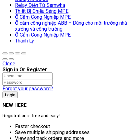
Relay Điện Tử Samwha
Thiết Bị Chiếu Sáng MPE
Ổ Cắm Công Nghiệp MPE
Ổ cắm công nghiệp ABB – Dùng cho môi trường nhà
xưởng và công trường
Ổ Cắm Công Nghiệp MPE
Thanh Lý
Close
Sign in Or Register
Forgot your password?
NEW HERE
Registration is free and easy!
Faster checkout
Save multiple shipping addresses
View and track orders and more