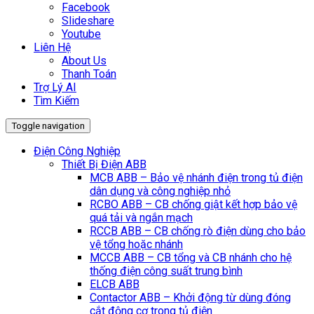
Facebook
Slideshare
Youtube
Liên Hệ
About Us
Thanh Toán
Trợ Lý AI
Tìm Kiếm
Toggle navigation
Điện Công Nghiệp
Thiết Bị Điện ABB
MCB ABB – Bảo vệ nhánh điện trong tủ điện
dân dụng và công nghiệp nhỏ
RCBO ABB – CB chống giật kết hợp bảo vệ
quá tải và ngắn mạch
RCCB ABB – CB chống rò điện dùng cho bảo
vệ tổng hoặc nhánh
MCCB ABB – CB tổng và CB nhánh cho hệ
thống điện công suất trung bình
ELCB ABB
Contactor ABB – Khởi động từ dùng đóng
cắt động cơ trong tủ điện