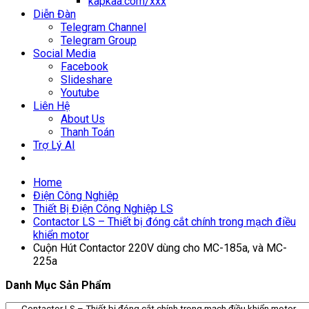
kapkaa.com/xxx
Diễn Đàn
Telegram Channel
Telegram Group
Social Media
Facebook
Slideshare
Youtube
Liên Hệ
About Us
Thanh Toán
Trợ Lý AI
Home
Điện Công Nghiệp
Thiết Bị Điện Công Nghiệp LS
Contactor LS – Thiết bị đóng cắt chính trong mạch điều
khiển motor
Cuộn Hút Contactor 220V dùng cho MC-185a, và MC-
225a
Danh Mục Sản Phẩm