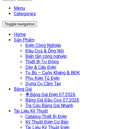
Menu
Categories
Toggle navigation
Home
Sản Phẩm
Điện Công Nghiệp
Đầu Cos & Ống Nối
Biến tần công nghiệp
Thiết Bị Tự Động
Dây & Cáp Điện
Tụ Bù – Cuộn Kháng & BĐK
Phụ Kiện Tủ Điện
Dụng Cụ Cầm Tay
Bảng Giá
🌟Bảng Giá Điện 07.2026
Bảng Giá Đầu Cos 07.2026
Tra Cứu Bảng Giá Nhanh
Tài Liệu Kỹ Thuật
Catalog Thiết Bị Điện
Kỹ Thuật Điện Cơ Bản
Tài Liệu Kỹ Thuật Điện