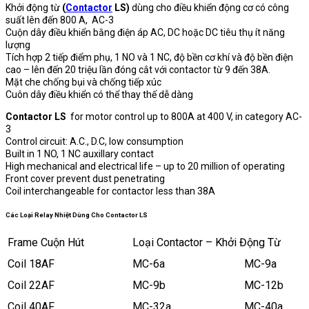
Khởi động từ
(
Contactor
LS)
dùng cho điều khiển động cơ có công
suất lên đến 800 A, AC-3
Cuộn dây điều khiển bằng điện áp AC, DC hoặc DC tiêu thụ ít năng
lượng
Tích hợp 2 tiếp điểm phụ, 1 NO và 1 NC, độ bền cơ khí và độ bền điện
cao – lên đến 20 triệu lần đóng cắt với contactor từ 9 đến 38A.
Mặt che chống bụi và chống tiếp xúc
Cuôn dây điều khiển có thể thay thế dễ dàng
Contactor LS
for motor control up to 800A at 400 V, in category AC-
3
Control circuit: A.C., D.C, low consumption
Built in 1 NO, 1 NC auxillary contact
High mechanical and electrical life – up to 20 million of operating
Front cover prevent dust penetrating
Coil interchangeable for contactor less than 38A
Các Loại Relay Nhiệt Dùng Cho Contactor LS
Frame Cuộn Hút
Loại Contactor – Khởi Động Từ
Coil 18AF
MC-6a
MC-9a
Coil 22AF
MC-9b
MC-12b
Coil 40AF
MC-32a
MC-40a