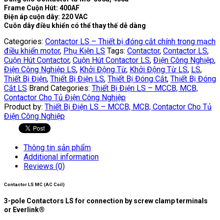
Frame Cuộn Hút: 400AF
Điện áp cuộn dây: 220 VAC
Cuôn dây điều khiển có thể thay thế dễ dàng
Categories:
Contactor LS – Thiết bị đóng cắt chính trong mạch
điều khiển motor
,
Phụ Kiện LS
Tags:
Contactor
,
Contactor LS
,
Cuộn Hút Contactor
,
Cuộn Hút Contactor LS
,
Điện Công Nghiệp
,
Điện Công Nghiệp LS
,
Khởi Động Từ
,
Khởi Động Từ LS
,
LS
,
Thiết Bị Điện
,
Thiết Bị Điện LS
,
Thiết Bị Đóng Cắt
,
Thiết Bị Đóng
Cắt LS
Brand Categories:
Thiết Bị Điện LS – MCCB, MCB,
Contactor Cho Tủ Điện Công Nghiệp
Product by:
Thiết Bị Điện LS – MCCB, MCB, Contactor Cho Tủ
Điện Công Nghiệp
Thông tin sản phẩm
Additional information
Reviews (0)
Contactor LS MC (AC Coil)
3-pole Contactors LS for connection by screw clamp terminals
or Everlink®