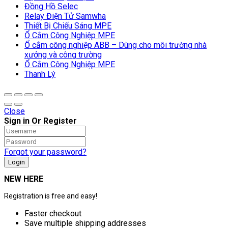
Đồng Hồ Selec
Relay Điện Tử Samwha
Thiết Bị Chiếu Sáng MPE
Ổ Cắm Công Nghiệp MPE
Ổ cắm công nghiệp ABB – Dùng cho môi trường nhà
xưởng và công trường
Ổ Cắm Công Nghiệp MPE
Thanh Lý
Close
Sign in Or Register
Forgot your password?
NEW HERE
Registration is free and easy!
Faster checkout
Save multiple shipping addresses