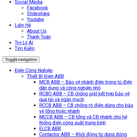
Social Media
Facebook
Slideshare
Youtube
Liên Hệ
About Us
Thanh Toán
Trợ Lý AI
Tìm Kiếm
Toggle navigation
Điện Công Nghiệp
Thiết Bị Điện ABB
MCB ABB – Bảo vệ nhánh điện trong tủ điện
dân dụng và công nghiệp nhỏ
RCBO ABB – CB chống giật kết hợp bảo vệ
quá tải và ngắn mạch
RCCB ABB – CB chống rò điện dùng cho bảo
vệ tổng hoặc nhánh
MCCB ABB – CB tổng và CB nhánh cho hệ
thống điện công suất trung bình
ELCB ABB
Contactor ABB – Khởi động từ dùng đóng