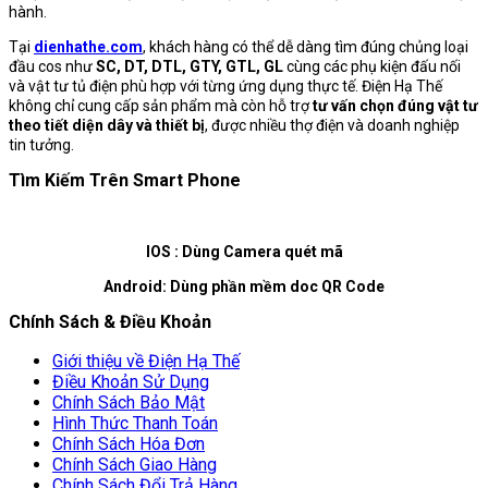
hành.
Tại
dienhathe.com
, khách hàng có thể dễ dàng tìm đúng chủng loại
đầu cos như
SC, DT, DTL, GTY, GTL, GL
cùng các phụ kiện đấu nối
và vật tư tủ điện phù hợp với từng ứng dụng thực tế. Điện Hạ Thế
không chỉ cung cấp sản phẩm mà còn hỗ trợ
tư vấn chọn đúng vật tư
theo tiết diện dây và thiết bị
, được nhiều thợ điện và doanh nghiệp
tin tưởng.
Tìm Kiếm Trên Smart Phone
IOS : Dùng Camera quét mã
Android: Dùng phần mềm doc QR Code
Chính Sách & Điều Khoản
Giới thiệu về Điện Hạ Thế
Điều Khoản Sử Dụng
Chính Sách Bảo Mật
Hình Thức Thanh Toán
Chính Sách Hóa Đơn
Chính Sách Giao Hàng
Chính Sách Đổi Trả Hàng