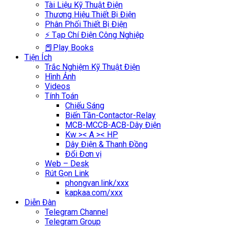
Tài Liệu Kỹ Thuật Điện
Thương Hiệu Thiết Bị Điện
Phân Phối Thiết Bị Điện
⚡ Tạp Chí Điện Công Nghiệp
📕Play Books
Tiện Ích
Trắc Nghiệm Kỹ Thuật Điện
Hình Ảnh
Videos
Tính Toán
Chiếu Sáng
Biến Tần-Contactor-Relay
MCB-MCCB-ACB-Dây Điện
Kw >< A >< HP
Dây Điện & Thanh Đồng
Đổi Đơn vị
Web – Desk
Rút Gọn Link
phongvan.link/xxx
kapkaa.com/xxx
Diễn Đàn
Telegram Channel
Telegram Group