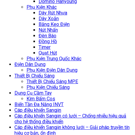
Domino Hanyoung
Phụ Kiện Khác
Dây Rút Nhựa
Dây Xoắn
Băng Keo Điện
Nút Nhấn
Đèn Báo
Đồng Hồ
Timer
Quạt Hút
Phụ Kiện Trung Quốc Khác
Điện Dân Dụng
Phụ Kiện Điện Dân Dụng
Thiết Bị Chiếu Sáng
Thiết Bị Chiếu Sáng MPE
Phụ Kiện Chiếu Sáng
Dụng Cụ Cầm Tay
Kìm Bấm Cos
Biến Tần Đa Năng INVT
Cáp điều khiển Sangjin
Cáp điều khiển Sangjin có lưới – Chống nhiễu hiệu quả
cho hệ thống điều khiển
Cáp điều khiển Sangjin không lưới – Giải pháp truyền tín
hiệu cơ bản, ổn định