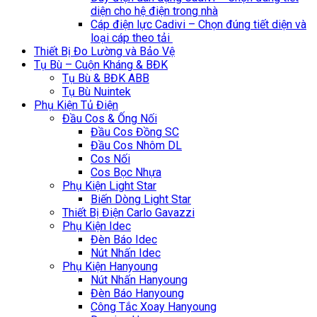
diện cho hệ điện trong nhà
Cáp điện lực Cadivi – Chọn đúng tiết diện và
loại cáp theo tải
Thiết Bị Đo Lường và Bảo Vệ
Tụ Bù – Cuộn Kháng & BĐK
Tụ Bù & BĐK ABB
Tụ Bù Nuintek
Phụ Kiện Tủ Điện
Đầu Cos & Ống Nối
Đầu Cos Đồng SC
Đầu Cos Nhôm DL
Cos Nối
Cos Bọc Nhựa
Phụ Kiện Light Star
Biến Dòng Light Star
Thiết Bị Điện Carlo Gavazzi
Phụ Kiện Idec
Đèn Báo Idec
Nút Nhấn Idec
Phụ Kiện Hanyoung
Nút Nhấn Hanyoung
Đèn Báo Hanyoung
Công Tắc Xoay Hanyoung