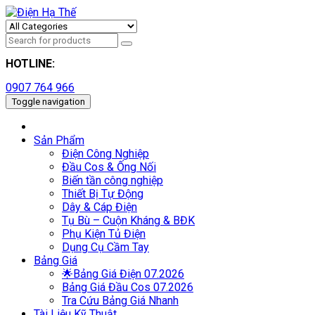
HOTLINE:
0907 764 966
Toggle navigation
Sản Phẩm
Điện Công Nghiệp
Đầu Cos & Ống Nối
Biến tần công nghiệp
Thiết Bị Tự Động
Dây & Cáp Điện
Tụ Bù – Cuộn Kháng & BĐK
Phụ Kiện Tủ Điện
Dụng Cụ Cầm Tay
Bảng Giá
🌟Bảng Giá Điện 07.2026
Bảng Giá Đầu Cos 07.2026
Tra Cứu Bảng Giá Nhanh
Tài Liệu Kỹ Thuật