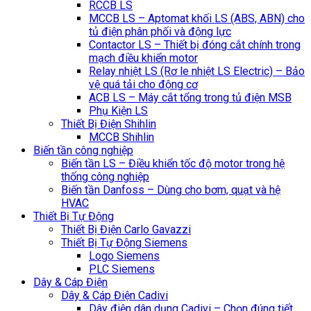
RCCB LS
MCCB LS – Aptomat khối LS (ABS, ABN) cho
tủ điện phân phối và động lực
Contactor LS – Thiết bị đóng cắt chính trong
mạch điều khiển motor
Relay nhiệt LS (Rơ le nhiệt LS Electric) – Bảo
vệ quá tải cho động cơ
ACB LS – Máy cắt tổng trong tủ điện MSB
Phụ Kiện LS
Thiết Bị Điện Shihlin
MCCB Shihlin
Biến tần công nghiệp
Biến tần LS – Điều khiển tốc độ motor trong hệ
thống công nghiệp
Biến tần Danfoss – Dùng cho bơm, quạt và hệ
HVAC
Thiết Bị Tự Động
Thiết Bị Điện Carlo Gavazzi
Thiết Bị Tự Động Siemens
Logo Siemens
PLC Siemens
Dây & Cáp Điện
Dây & Cáp Điện Cadivi
Dây điện dân dụng Cadivi – Chọn đúng tiết