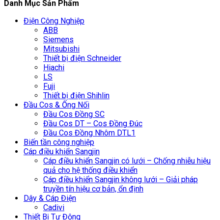
Danh Mục Sản Phẩm
Điện Công Nghiệp
ABB
Siemens
Mitsubishi
Thiết bị điện Schneider
Hiachi
LS
Fuji
Thiết bị điện Shihlin
Đầu Cos & Ống Nối
Đầu Cos Đồng SC
Đầu Cos DT – Cos Đồng Đúc
Đầu Cos Đồng Nhôm DTL1
Biến tần công nghiệp
Cáp điều khiển Sangjin
Cáp điều khiển Sangjin có lưới – Chống nhiễu hiệu
quả cho hệ thống điều khiển
Cáp điều khiển Sangjin không lưới – Giải pháp
truyền tín hiệu cơ bản, ổn định
Dây & Cáp Điện
Cadivi
Thiết Bị Tự Động