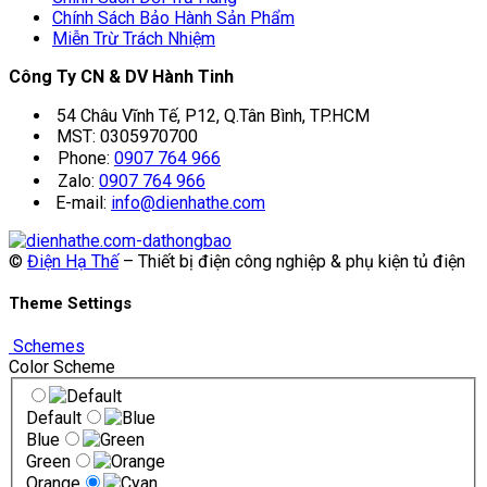
Chính Sách Bảo Hành Sản Phẩm
Miễn Trừ Trách Nhiệm
Công Ty CN & DV Hành Tinh
54 Châu Vĩnh Tế, P12, Q.Tân Bình, TP.HCM
MST: 0305970700
Phone:
0907 764 966
Zalo:
0907 764 966
E-mail:
info@dienhathe.com
©
Điện Hạ Thế
– Thiết bị điện công nghiệp & phụ kiện tủ điện
Theme Settings
Schemes
Color Scheme
Default
Blue
Green
Orange