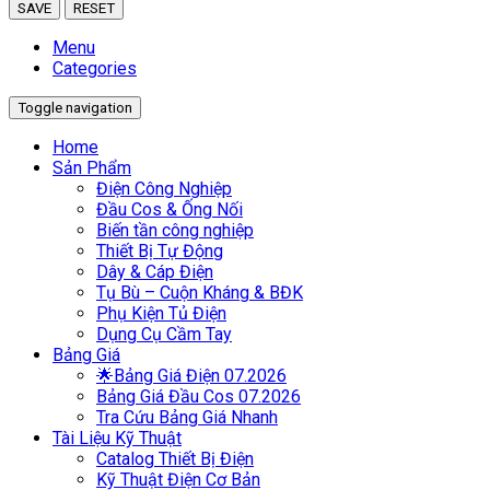
SAVE
RESET
Menu
Categories
Toggle navigation
Home
Sản Phẩm
Điện Công Nghiệp
Đầu Cos & Ống Nối
Biến tần công nghiệp
Thiết Bị Tự Động
Dây & Cáp Điện
Tụ Bù – Cuộn Kháng & BĐK
Phụ Kiện Tủ Điện
Dụng Cụ Cầm Tay
Bảng Giá
🌟Bảng Giá Điện 07.2026
Bảng Giá Đầu Cos 07.2026
Tra Cứu Bảng Giá Nhanh
Tài Liệu Kỹ Thuật
Catalog Thiết Bị Điện
Kỹ Thuật Điện Cơ Bản