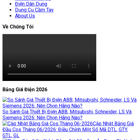
Điện Dân Dụng
Dụng Cụ Cầm Tay
About Us
Về Chúng Tôi
Bảng Giá Điện 2026
So Sánh Giá Thiết Bị Điện ABB, Mitsubishi, Schneider, LS Và
Siemens 2026: Nên Chọn Hãng Nào?
Cập Nhật Bảng Giá
Đầu Cos Tháng 06/2026: Điều Chỉnh Một Số Mã DTL, GTY,
GTL, GL