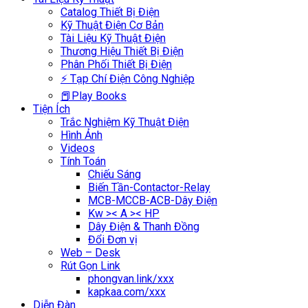
Catalog Thiết Bị Điện
Kỹ Thuật Điện Cơ Bản
Tài Liệu Kỹ Thuật Điện
Thương Hiệu Thiết Bị Điện
Phân Phối Thiết Bị Điện
⚡ Tạp Chí Điện Công Nghiệp
📕Play Books
Tiện Ích
Trắc Nghiệm Kỹ Thuật Điện
Hình Ảnh
Videos
Tính Toán
Chiếu Sáng
Biến Tần-Contactor-Relay
MCB-MCCB-ACB-Dây Điện
Kw >< A >< HP
Dây Điện & Thanh Đồng
Đổi Đơn vị
Web – Desk
Rút Gọn Link
phongvan.link/xxx
kapkaa.com/xxx
Diễn Đàn