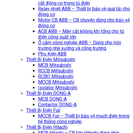
cắt động cơ trong tủ điện
Relay nhiệt ABB – Thiết bị bảo vệ quá tải cho
động cơ
Motor CB ABB – CB chuyên dùng cho bảo vệ
động cơ
ACB ABB – Máy cắt không khi tổng cho tủ
điện công suất lớn
Ổ cắm công nghiệp ABB – Dùng cho môi
trường nhà xưởng và công trường
Phụ Kiện ABB
Thiết Bị Điện Mitsubishi
MCB Mitsubishi
RCCB Mitsubishi
RCBO Mitsubishi
MCCB Mitsubishi
Isolator Mitsubishi
Thiết Bị Điện DONG-A
MCB DONG-A
Contactor DONG-A
Thiết Bị Điện Fuji
MCCB Fuji – Thiết bị bảo vệ mạch điện trong
hệ thống công nghiệp
Thiết Bị Điện Hitachi
MCB Hitachi – CB tép Hitachi dùng chia