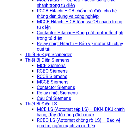
nhánh trong tủ điện
RCCB Hitachi – CB chống rò điện cho hệ
thống dân dụng và công nghiệp
MCCB Hitachi – CB tổng và CB nhánh trong
tủ điện
Contactor Hitachi – Đóng cắt motor ổn định
trong tủ điện
Relay nhiệt Hitachi – Bảo vệ motor khi chạy
quá tải
Thiết Bị Điện Schneider
Thiết Bị Điện Siemens
MCB Siemens
RCBO Siemens
RCCB Siemens
MCCB Siemens
Contactor Siemens
Relay nhiệt Siemens
Cầu Chì Siemens
Thiết Bị Điện LS
MCB LS (Aptomat tép LS) – BKN, BKJ chính
hãng, đầy đủ dòng định mức
RCBO LS (Aptomat chống rò LS) – Bảo vệ
quá tải, ngắn mạch và rò điện