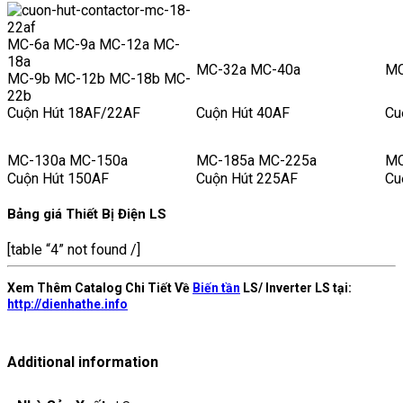
MC-6a MC-9a MC-12a MC-
18a
MC-32a MC-40a
MC
MC-9b MC-12b MC-18b MC-
22b
Cuộn Hút 18AF/22AF
Cuộn Hút 40AF
Cu
MC-130a MC-150a
MC-185a MC-225a
MC
Cuộn Hút 150AF
Cuộn Hút 225AF
Cu
Bảng giá Thiết Bị Điện LS
[table “4” not found /]
Xem Thêm Catalog Chi Tiết Về
Biến tần
LS/ Inverter LS tại:
http://dienhathe.info
Additional information