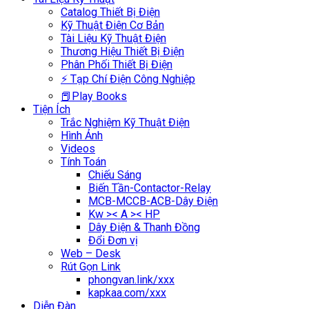
Catalog Thiết Bị Điện
Kỹ Thuật Điện Cơ Bản
Tài Liệu Kỹ Thuật Điện
Thương Hiệu Thiết Bị Điện
Phân Phối Thiết Bị Điện
⚡ Tạp Chí Điện Công Nghiệp
📕Play Books
Tiện Ích
Trắc Nghiệm Kỹ Thuật Điện
Hình Ảnh
Videos
Tính Toán
Chiếu Sáng
Biến Tần-Contactor-Relay
MCB-MCCB-ACB-Dây Điện
Kw >< A >< HP
Dây Điện & Thanh Đồng
Đổi Đơn vị
Web – Desk
Rút Gọn Link
phongvan.link/xxx
kapkaa.com/xxx
Diễn Đàn