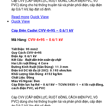
Cáp CVV (CÁP ĐIỆN LỰC, RUỘT ĐỒNG, CÁCH ĐIỆN PVC, VỎ
PVC) dùng cho hệ thống truyền tải và phân phối điện, cấp điện
áp 0,6/1 kV, lắp đặt cố định.
Read more
Quick View
Quick View
Cáp Điện Cadivi CVV-4×95 – 0.6/1 kV
Mã Hàng:
CVV-4×95 – 0.6/1 kV
Tiết Điện: 95 mm2
Quy Cách:CVV-4×95
Điện Áp: 0.6/1 kV
Kết Cấu:
Ruột dẫn tròn xoắn ép chặt
Hai Lõi ruột Đồng: 4 Core
Đường Kính Ruột (Gần Đúng): 11.3 mm
Điện trở DC tối đa (ở 20C): 0.193 ohm/km
Khối Lượng Gần Đúng: 4152 kg/km
Chất Liệu: Đồng
Màu Vỏ Ngoài: Đen
Cáp Điện lực hạ thế – 0.6/1kV – TCVN 5935-1 – 4 lõi ruột đồng,
cách điện PVC, vỏ PVC
Cáp CVV (CÁP ĐIỆN LỰC, RUỘT ĐỒNG, CÁCH ĐIỆN PVC, VỎ
PVC) dùng cho hệ thống truyền tải và phân phối điện, cấp điện
áp 0,6/1 kV, lắp đặt cố định.