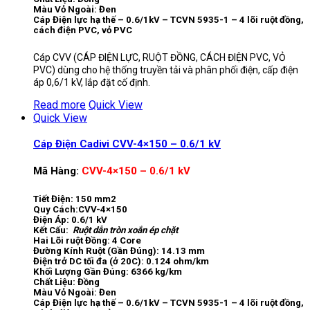
Màu Vỏ Ngoài: Đen
Cáp Điện lực hạ thế – 0.6/1kV – TCVN 5935-1 – 4 lõi ruột đồng,
cách điện PVC, vỏ PVC
Cáp CVV (CÁP ĐIỆN LỰC, RUỘT ĐỒNG, CÁCH ĐIỆN PVC, VỎ
PVC) dùng cho hệ thống truyền tải và phân phối điện, cấp điện
áp 0,6/1 kV, lắp đặt cố định.
Read more
Quick View
Quick View
Cáp Điện Cadivi CVV-4×150 – 0.6/1 kV
Mã Hàng:
CVV-4×150 – 0.6/1 kV
Tiết Điện: 150 mm2
Quy Cách:CVV-4×150
Điện Áp: 0.6/1 kV
Kết Cấu:
Ruột dẫn tròn xoắn ép chặt
Hai Lõi ruột Đồng: 4 Core
Đường Kính Ruột (Gần Đúng): 14.13 mm
Điện trở DC tối đa (ở 20C): 0.124 ohm/km
Khối Lượng Gần Đúng: 6366 kg/km
Chất Liệu: Đồng
Màu Vỏ Ngoài: Đen
Cáp Điện lực hạ thế – 0.6/1kV – TCVN 5935-1 – 4 lõi ruột đồng,