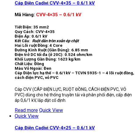
Cáp Điện Cadivi CVV-4×35 – 0.6/1 kV
Mã Hàng:
CVV-4×35 – 0.6/1 kV
Tiết Điện: 35 mm2
Quy Cách: CVV-4×35
Điện Áp: 0.6/1 kV
Kết Cấu:
Ruột dẫn tròn xoắn ép chặt
Hai Lõi ruột Đồng: 4 Core
Đường Kính Ruột (Gần Đúng): 6.85 mm
Điện trở DC tối đa (ở 20C): 0.524 ohm/km
Khối Lượng Gần Đúng: 1623 kg/km
Chất Liệu: Đồng
Màu Vỏ Ngoài: Đen
Cáp Điện lực hạ thế – 0.6/1kV – TCVN 5935-1 – 4 lõi ruột đồng,
cách điện PVC, vỏ PVC
Cáp CVV (CÁP ĐIỆN LỰC, RUỘT ĐỒNG, CÁCH ĐIỆN PVC, VỎ
PVC) dùng cho hệ thống truyền tải và phân phối điện, cấp điện
áp 0,6/1 kV, lắp đặt cố định.
Read more
Quick View
Quick View
Cáp Điện Cadivi CVV-4×25 – 0.6/1 kV