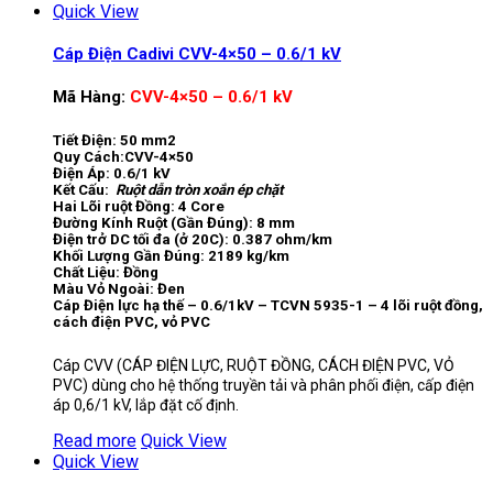
Quick View
Cáp Điện Cadivi CVV-4×50 – 0.6/1 kV
Mã Hàng:
CVV-4×50 – 0.6/1 kV
Tiết Điện: 50 mm2
Quy Cách:CVV-4×50
Điện Áp: 0.6/1 kV
Kết Cấu:
Ruột dẫn tròn xoắn ép chặt
Hai Lõi ruột Đồng: 4 Core
Đường Kính Ruột (Gần Đúng): 8 mm
Điện trở DC tối đa (ở 20C): 0.387 ohm/km
Khối Lượng Gần Đúng: 2189 kg/km
Chất Liệu: Đồng
Màu Vỏ Ngoài: Đen
Cáp Điện lực hạ thế – 0.6/1kV – TCVN 5935-1 – 4 lõi ruột đồng,
cách điện PVC, vỏ PVC
Cáp CVV (CÁP ĐIỆN LỰC, RUỘT ĐỒNG, CÁCH ĐIỆN PVC, VỎ
PVC) dùng cho hệ thống truyền tải và phân phối điện, cấp điện
áp 0,6/1 kV, lắp đặt cố định.
Read more
Quick View
Quick View