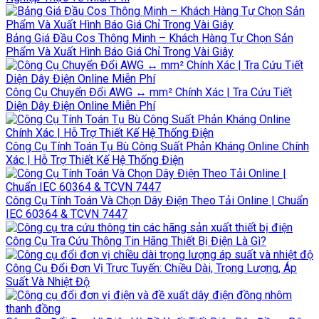
Bảng Giá Đầu Cos Thông Minh – Khách Hàng Tự Chọn Sản
Phẩm Và Xuất Hình Báo Giá Chỉ Trong Vài Giây
Công Cụ Chuyển Đổi AWG ↔ mm² Chính Xác | Tra Cứu Tiết
Diện Dây Điện Online Miễn Phí
Công Cụ Tính Toán Tụ Bù Công Suất Phản Kháng Online Chính
Xác | Hỗ Trợ Thiết Kế Hệ Thống Điện
Công Cụ Tính Toán Và Chọn Dây Điện Theo Tải Online | Chuẩn
IEC 60364 & TCVN 7447
Công Cụ Tra Cứu Thông Tin Hãng Thiết Bị Điện Là Gì?
Công Cụ Đổi Đơn Vị Trực Tuyến: Chiều Dài, Trọng Lượng, Áp
Suất Và Nhiệt Độ