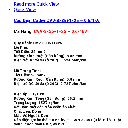
Read more
Quick View
Quick View
Cáp Điện Cadivi CVV-3×35+1×25 – 0.6/1kV
Mã Hàng:
CVV-3×35+1×25 – 0.6/1kV
Quy Cách: CVV-3×35+1×25
Lõi Pha:
Tiết Diện: 35 mm2
Đường Kính Ruột (Gần Đúng): 6.85 mm
Điện trở DC tối đa (ở 20C): 0.524 ohm/km
Lõi Trung Tính:
Tiết Diện: 25 mm2
Đường Kính Ruột (Gần Đúng): 5.8 mm
Điện trở DC tối đa (ở 20C): 0.727 ohm/km
Điện Áp: 0.6/1 kV
Đường Kính Tổng (Gần Đúng): 25.2 mm
Trọng Lượng: 1527 kg/km
Kết Cấu:Ruột dẫn tròn xoắn ép chặt
Chất Liệu: Đồng
Màu Vỏ Ngoài: Đen
Cáp điện lực hạ thế – 0.6/1kV – TCVN 39351 (3 lõi+1lõi, ruột
đồng, cách điện PVC, vỏ PVC )