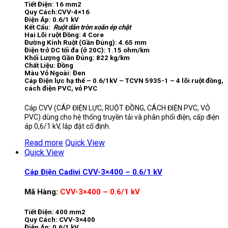
Tiết Điện: 16 mm2
Quy Cách:CVV-4×16
Điện Áp: 0.6/1 kV
Kết Cấu:
Ruột dẫn tròn xoắn ép chặt
Hai Lõi ruột Đồng: 4 Core
Đường Kính Ruột (Gần Đúng): 4.65 mm
Điện trở DC tối đa (ở 20C): 1.15 ohm/km
Khối Lượng Gần Đúng: 822 kg/km
Chất Liệu: Đồng
Màu Vỏ Ngoài: Đen
Cáp Điện lực hạ thế – 0.6/1kV – TCVN 5935-1 – 4 lõi ruột đồng,
cách điện PVC, vỏ PVC
Cáp CVV (CÁP ĐIỆN LỰC, RUỘT ĐỒNG, CÁCH ĐIỆN PVC, VỎ
PVC) dùng cho hệ thống truyền tải và phân phối điện, cấp điện
áp 0,6/1 kV, lắp đặt cố định.
Read more
Quick View
Quick View
Cáp Điện Cadivi CVV-3×400 – 0.6/1 kV
Mã Hàng:
CVV-3×400 – 0.6/1 kV
Tiết Điện: 400 mm2
Quy Cách: CVV-3×400
Điện Áp: 0.6/1 kV