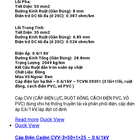
Lõi Pha:
Tiết Diện: 50 mm2
Đường Kính Ruột (Gần Đúng): 8 mm
Điện trở DC tối đa (ở 20C): 0.387 ohm/km
Lõi Trung Tính:
Tiết Diện: 35 mm2
Đường Kính Ruột (Gần Đúng): 6.85 mm
Điện trở DC tối đa (ở 20C): 0.524 ohm/km
Điện Áp: 0.6/1 kV
Đường Kính Tổng (Gần Đúng): 28.8mm
Trọng Lượng: 2049 kg/km
Kết Cấu:Ruột dẫn tròn xoắn ép chặt
Chất Liệu: Đồng
Màu Vỏ Ngoài: Đen
Cáp điện lực hạ thế – 0.6/1kV – TCVN 39351 (3 lõi+1lõi, ruột
đồng, cách điện PVC, vỏ PVC )
Cáp CVV (CÁP ĐIỆN LỰC, RUỘT ĐỒNG, CÁCH ĐIỆN PVC, VỎ
PVC) dùng cho hệ thống truyền tải và phân phối điện, cấp điện
áp 0,6/1 kV, lắp đặt cố định.
Read more
Quick View
Quick View
Cáp Điện Cadivi CVV-3×50+1×25 – 0.6/1kV