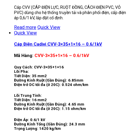
Cáp CVV (CÁP ĐIỆN LỰC, RUỘT ĐỒNG, CÁCH ĐIỆN PVC, VỎ
PVC) dùng cho hệ thống truyền tải và phân phối điện, cấp điện
áp 0,6/1 kV, lắp đặt cố định.
Read more
Quick View
Quick View
Cáp Điện Cadivi CVV-3×35+1×16 – 0.6/1kV
Mã Hàng:
CVV-3×35+1×16 – 0.6/1kV
Quy Cách: CVV-3×35+1×16
Lõi Pha:
Tiết Diện: 35 mm2
Đường Kính Ruột (Gần Đúng): 6.85mm
Điện trở DC tối đa (ở 20C): 0.524 ohm/km
Lõi Trung Tính:
Tiết Diện: 16 mm2
Đường Kính Ruột (Gần Đúng): 4.65 mm
Điện trở DC tối đa (ở 20C): 1.15 ohm/km
Điện Áp: 0.6/1 kV
Đường Kính Tổng (Gần Đúng): 24.3 mm
Trọng Lượng: 1420 kg/km