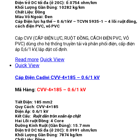
Điện trở DC tối đa (ở 20C): 0.0754 ohm/km
Khối Lượng Gần Đúng: 10282 kg/km
Chất Liệu: Đồng
Màu Vỏ Ngoài: Đen
Cáp Điện lực hạ thế – 0.6/1kV – TCVN 5935-1 – 4 lõi ruột đồng,
cách điện PVC, vỏ PVC
Cáp CVV (CÁP ĐIỆN LỰC, RUỘT ĐỒNG, CÁCH ĐIỆN PVC, VỎ
PVC) dùng cho hệ thống truyền tải và phân phối điện, cấp điện
áp 0,6/1 kV, lắp đặt cố định.
Read more
Quick View
Quick View
Cáp Điện Cadivi CVV-4×185 – 0.6/1 kV
Mã Hàng:
CVV-4×185 – 0.6/1 kV
Tiết Điện: 185 mm2
Quy Cách: CVV-4×185
Điện Áp: 0.6/1 kV
Kết Cấu:
Ruột dẫn tròn xoắn ép chặt
Hai Lõi ruột Đồng: 4 Core
Đường Kính Ruột (Gần Đúng): 15.7 mm
Điện trở DC tối đa (ở 20C): 0.0991 ohm/km
Khối Lượng Gần Đúng: 7874 kg/km
Chất Liệu: Đồng