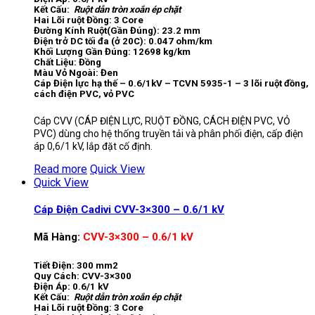
Kết Cấu:
Ruột dẫn tròn xoắn ép chặt
Hai Lõi ruột Đồng: 3 Core
Đường Kính Ruột(Gần Đúng): 23.2 mm
Điện trở DC tối đa (ở 20C): 0.047 ohm/km
Khối Lượng Gần Đúng: 12698 kg/km
Chất Liệu: Đồng
Màu Vỏ Ngoài: Đen
Cáp Điện lực hạ thế – 0.6/1kV – TCVN 5935-1 – 3 lõi ruột đồng,
cách điện PVC, vỏ PVC
Cáp CVV (CÁP ĐIỆN LỰC, RUỘT ĐỒNG, CÁCH ĐIỆN PVC, VỎ
PVC) dùng cho hệ thống truyền tải và phân phối điện, cấp điện
áp 0,6/1 kV, lắp đặt cố định.
Read more
Quick View
Quick View
Cáp Điện Cadivi CVV-3×300 – 0.6/1 kV
Mã Hàng:
CVV-3×300 – 0.6/1 kV
Tiết Điện: 300 mm2
Quy Cách: CVV-3×300
Điện Áp: 0.6/1 kV
Kết Cấu:
Ruột dẫn tròn xoắn ép chặt
Hai Lõi ruột Đồng: 3 Core