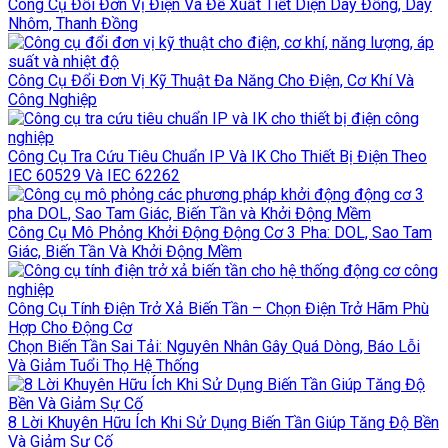
Công Cụ Đổi Đơn Vị Điện Và Đề Xuất Tiết Diện Dây Đồng, Dây
Nhôm, Thanh Đồng
Công Cụ Đổi Đơn Vị Kỹ Thuật Đa Năng Cho Điện, Cơ Khí Và
Công Nghiệp
Công Cụ Tra Cứu Tiêu Chuẩn IP Và IK Cho Thiết Bị Điện Theo
IEC 60529 Và IEC 62262
Công Cụ Mô Phỏng Khởi Động Động Cơ 3 Pha: DOL, Sao Tam
Giác, Biến Tần Và Khởi Động Mềm
Công Cụ Tính Điện Trở Xả Biến Tần – Chọn Điện Trở Hãm Phù
Hợp Cho Động Cơ
Chọn Biến Tần Sai Tải: Nguyên Nhân Gây Quá Dòng, Báo Lỗi
Và Giảm Tuổi Thọ Hệ Thống
8 Lời Khuyên Hữu Ích Khi Sử Dụng Biến Tần Giúp Tăng Độ Bền
Và Giảm Sự Cố