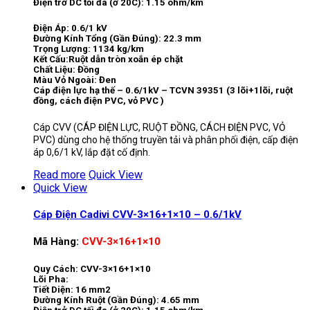
Điện trở DC tối đa (ở 20C): 1.15 ohm/km
Điện Áp: 0.6/1 kV
Đường Kính Tổng (Gần Đúng): 22.3 mm
Trọng Lượng: 1134 kg/km
Kết Cấu:Ruột dẫn tròn xoắn ép chặt
Chất Liệu: Đồng
Màu Vỏ Ngoài: Đen
Cáp điện lực hạ thế – 0.6/1kV – TCVN 39351 (3 lõi+1lõi, ruột
đồng, cách điện PVC, vỏ PVC )
Cáp CVV (CÁP ĐIỆN LỰC, RUỘT ĐỒNG, CÁCH ĐIỆN PVC, VỎ
PVC) dùng cho hệ thống truyền tải và phân phối điện, cấp điện
áp 0,6/1 kV, lắp đặt cố định.
Read more
Quick View
Quick View
Cáp Điện Cadivi CVV-3×16+1×10 – 0.6/1kV
Mã Hàng:
CVV-3×16+1×10
Quy Cách: CVV-3×16+1×10
Lõi Pha:
Tiết Diện: 16 mm2
Đường Kính Ruột (Gần Đúng): 4.65 mm