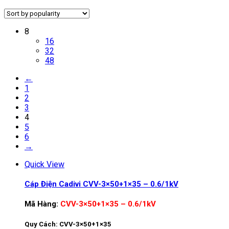
8
16
32
48
←
1
2
3
4
5
6
→
Quick View
Cáp Điện Cadivi CVV-3×50+1×35 – 0.6/1kV
Mã Hàng:
CVV-3×50+1×35 – 0.6/1kV
Quy Cách: CVV-3×50+1×35