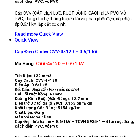
cách điện PVC, vỏ PVC
Cáp CVV (CÁP ĐIỆN LỰC, RUỘT ĐỒNG, CÁCH ĐIỆN PVC, VỎ
PVC) dùng cho hệ thống truyền tải và phân phối điện, cấp điện
áp 0,6/1 kV, lắp đặt cố định.
Read more
Quick View
Quick View
Cáp Điện Cadivi CVV-4×120 – 0.6/1 kV
Mã Hàng:
CVV-4×120 – 0.6/1 kV
Tiết Điện: 120 mm2
Quy Cách: CVV-4×120
Điện Áp: 0.6/1 kV
Kết Cấu:
Ruột dẫn tròn xoắn ép chặt
Hai Lõi ruột Đồng: 4 Core
Đường Kính Ruột (Gần Đúng): 12.7 mm
Điện trở DC tối đa (ở 20C): 0.153 ohm/km
Khối Lượng Gần Đúng: 5154 kg/km
Chất Liệu: Đồng
Màu Vỏ Ngoài: Đen
Cáp Điện lực hạ thế – 0.6/1kV – TCVN 5935-1 – 4 lõi ruột đồng,
cách điện PVC, vỏ PVC