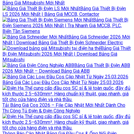
Bảng Giá Mitsubishi Mới Nhất
Bảng Giá Thiết Bị Điện
LS 2026 Mới Nhất | Bảng Giá MCCB, Contactor
Bảng Giá Thiết Bị
Điện Siemens 2026 Mới Nhất | Tra Nhanh Giá MCCB, PLC,
Biến Tần Siemens
Bảng Giá Schneider 2026 Mới
Nhất | Download Bảng Giá Thiết Bị Điện Schneider Electric
Bảng Giá Thiết
Bị Điện Mitsubishi 2026 Mới Nhất | Download Bảng Giá
Mitsubishi
Bảng Giá Thiết Bị Điện ABB
2026 Mới Nhất – Download Bảng Giá ABB
Bảng Giá Các Loại Đầu Cos Cập Nhật Từ Ngày 25.03.2026
Tải Bảng Giá Cos 2026 – File Cập Nhật Mới Nhất Dành Cho
Thi Công Tủ Điện & Điện Công Nghiệp
Thông Báo Cập Nhật Bảng Giá Đầu Cos & Ống Nối Điện