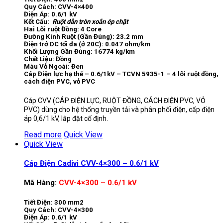
Quy Cách: CVV-4×400
Điện Áp: 0.6/1 kV
Kết Cấu:
Ruột dẫn tròn xoắn ép chặt
Hai Lõi ruột Đồng: 4 Core
Đường Kính Ruột (Gần Đúng): 23.2 mm
Điện trở DC tối đa (ở 20C): 0.047 ohm/km
Khối Lượng Gần Đúng: 16774 kg/km
Chất Liệu: Đồng
Màu Vỏ Ngoài: Đen
Cáp Điện lực hạ thế – 0.6/1kV – TCVN 5935-1 – 4 lõi ruột đồng,
cách điện PVC, vỏ PVC
Cáp CVV (CÁP ĐIỆN LỰC, RUỘT ĐỒNG, CÁCH ĐIỆN PVC, VỎ
PVC) dùng cho hệ thống truyền tải và phân phối điện, cấp điện
áp 0,6/1 kV, lắp đặt cố định.
Read more
Quick View
Quick View
Cáp Điện Cadivi CVV-4×300 – 0.6/1 kV
Mã Hàng:
CVV-4×300 – 0.6/1 kV
Tiết Điện: 300 mm2
Quy Cách: CVV-4×300
Điện Áp: 0.6/1 kV