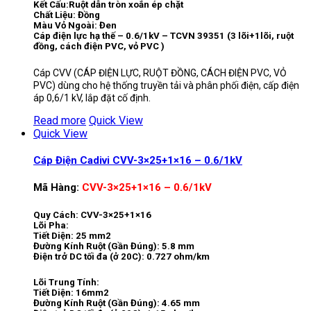
Kết Cấu:Ruột dẫn tròn xoắn ép chặt
Chất Liệu: Đồng
Màu Vỏ Ngoài: Đen
Cáp điện lực hạ thế – 0.6/1kV – TCVN 39351 (3 lõi+1lõi, ruột
đồng, cách điện PVC, vỏ PVC )
Cáp CVV (CÁP ĐIỆN LỰC, RUỘT ĐỒNG, CÁCH ĐIỆN PVC, VỎ
PVC) dùng cho hệ thống truyền tải và phân phối điện, cấp điện
áp 0,6/1 kV, lắp đặt cố định.
Read more
Quick View
Quick View
Cáp Điện Cadivi CVV-3×25+1×16 – 0.6/1kV
Mã Hàng:
CVV-3×25+1×16 – 0.6/1kV
Quy Cách: CVV-3×25+1×16
Lõi Pha:
Tiết Diện: 25 mm2
Đường Kính Ruột (Gần Đúng): 5.8 mm
Điện trở DC tối đa (ở 20C): 0.727 ohm/km
Lõi Trung Tính:
Tiết Diện: 16mm2
Đường Kính Ruột (Gần Đúng): 4.65 mm