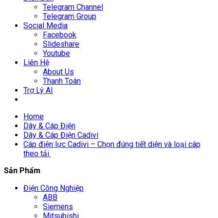
Telegram Channel
Telegram Group
Social Media
Facebook
Slideshare
Youtube
Liên Hệ
About Us
Thanh Toán
Trợ Lý AI
Home
Dây & Cáp Điện
Dây & Cáp Điện Cadivi
Cáp điện lực Cadivi – Chọn đúng tiết diện và loại cáp
theo tải
Sản Phẩm
Điện Công Nghiệp
ABB
Siemens
Mitsubishi