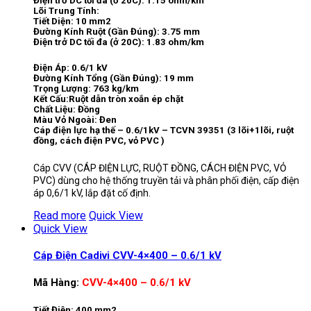
Điện trở DC tối đa (ở 20C): 1.15 ohm/km
Lõi Trung Tính:
Tiết Diện: 10 mm2
Đường Kính Ruột (Gần Đúng): 3.75 mm
Điện trở DC tối đa (ở 20C): 1.83 ohm/km
Điện Áp: 0.6/1 kV
Đường Kính Tổng (Gần Đúng): 19 mm
Trọng Lượng: 763 kg/km
Kết Cấu:Ruột dẫn tròn xoắn ép chặt
Chất Liệu: Đồng
Màu Vỏ Ngoài: Đen
Cáp điện lực hạ thế – 0.6/1kV – TCVN 39351 (3 lõi+1lõi, ruột
đồng, cách điện PVC, vỏ PVC )
Cáp CVV (CÁP ĐIỆN LỰC, RUỘT ĐỒNG, CÁCH ĐIỆN PVC, VỎ
PVC) dùng cho hệ thống truyền tải và phân phối điện, cấp điện
áp 0,6/1 kV, lắp đặt cố định.
Read more
Quick View
Quick View
Cáp Điện Cadivi CVV-4×400 – 0.6/1 kV
Mã Hàng:
CVV-4×400 – 0.6/1 kV
Tiết Điện: 400 mm2