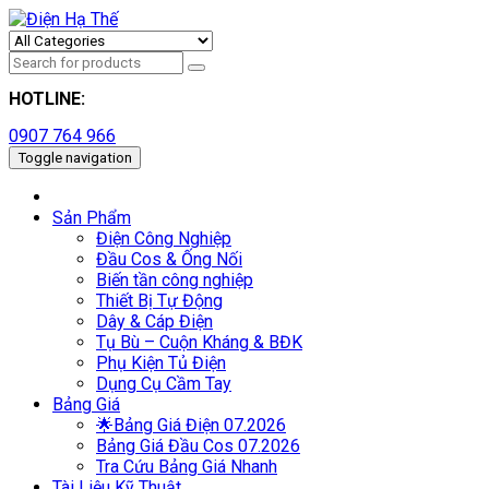
HOTLINE:
0907 764 966
Toggle navigation
Sản Phẩm
Điện Công Nghiệp
Đầu Cos & Ống Nối
Biến tần công nghiệp
Thiết Bị Tự Động
Dây & Cáp Điện
Tụ Bù – Cuộn Kháng & BĐK
Phụ Kiện Tủ Điện
Dụng Cụ Cầm Tay
Bảng Giá
🌟Bảng Giá Điện 07.2026
Bảng Giá Đầu Cos 07.2026
Tra Cứu Bảng Giá Nhanh
Tài Liệu Kỹ Thuật