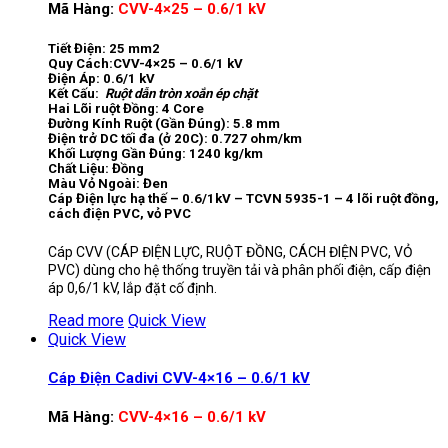
Mã Hàng:
CVV-4×25 – 0.6/1 kV
Tiết Điện: 25 mm2
Quy Cách:CVV-4×25 – 0.6/1 kV
Điện Áp: 0.6/1 kV
Kết Cấu:
Ruột dẫn tròn xoắn ép chặt
Hai Lõi ruột Đồng: 4 Core
Đường Kính Ruột (Gần Đúng): 5.8 mm
Điện trở DC tối đa (ở 20C): 0.727 ohm/km
Khối Lượng Gần Đúng: 1240 kg/km
Chất Liệu: Đồng
Màu Vỏ Ngoài: Đen
Cáp Điện lực hạ thế – 0.6/1kV – TCVN 5935-1 – 4 lõi ruột đồng,
cách điện PVC, vỏ PVC
Cáp CVV (CÁP ĐIỆN LỰC, RUỘT ĐỒNG, CÁCH ĐIỆN PVC, VỎ
PVC) dùng cho hệ thống truyền tải và phân phối điện, cấp điện
áp 0,6/1 kV, lắp đặt cố định.
Read more
Quick View
Quick View
Cáp Điện Cadivi CVV-4×16 – 0.6/1 kV
Mã Hàng:
CVV-4×16 – 0.6/1 kV