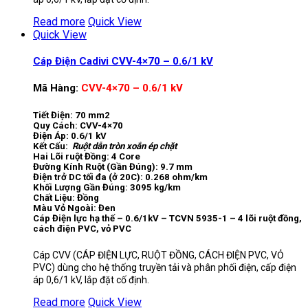
Read more
Quick View
Quick View
Cáp Điện Cadivi CVV-4×70 – 0.6/1 kV
Mã Hàng:
CVV-4×70 – 0.6/1 kV
Tiết Điện: 70 mm2
Quy Cách: CVV-4×70
Điện Áp: 0.6/1 kV
Kết Cấu:
Ruột dẫn tròn xoắn ép chặt
Hai Lõi ruột Đồng: 4 Core
Đường Kính Ruột (Gần Đúng): 9.7 mm
Điện trở DC tối đa (ở 20C): 0.268 ohm/km
Khối Lượng Gần Đúng: 3095 kg/km
Chất Liệu: Đồng
Màu Vỏ Ngoài: Đen
Cáp Điện lực hạ thế – 0.6/1kV – TCVN 5935-1 – 4 lõi ruột đồng,
cách điện PVC, vỏ PVC
Cáp CVV (CÁP ĐIỆN LỰC, RUỘT ĐỒNG, CÁCH ĐIỆN PVC, VỎ
PVC) dùng cho hệ thống truyền tải và phân phối điện, cấp điện
áp 0,6/1 kV, lắp đặt cố định.
Read more
Quick View