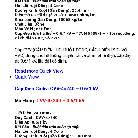
Kết Cấu:
Ruột dẫn tròn xoắn ép chặt
Hai Lõi ruột Đồng: 4 Core
Đường Kính Ruột (Gần Đúng): 20.4 mm
Điện trở DC tối đa (ở 20C): 0.0601 ohm/km
Khối Lượng Gần Đúng: 13068 kg/km
Chất Liệu: Đồng
Màu Vỏ Ngoài: Đen
Cáp Điện lực hạ thế – 0.6/1kV – TCVN 5935-1 – 4 lõi ruột đồng,
cách điện PVC, vỏ PVC
Cáp CVV (CÁP ĐIỆN LỰC, RUỘT ĐỒNG, CÁCH ĐIỆN PVC, VỎ
PVC) dùng cho hệ thống truyền tải và phân phối điện, cấp điện
áp 0,6/1 kV, lắp đặt cố định.
Read more
Quick View
Quick View
Cáp Điện Cadivi CVV-4×240 – 0.6/1 kV
Mã Hàng:
CVV-4×240 – 0.6/1 kV
Tiết Điện: 240 mm2
Quy Cách: CVV-4×240
Điện Áp: 0.6/1 kV
Kết Cấu:
Ruột dẫn tròn xoắn ép chặt
Hai Lõi ruột Đồng: 4 Core
Đường Kính Ruột (Gần Đúng): 18.03 mm