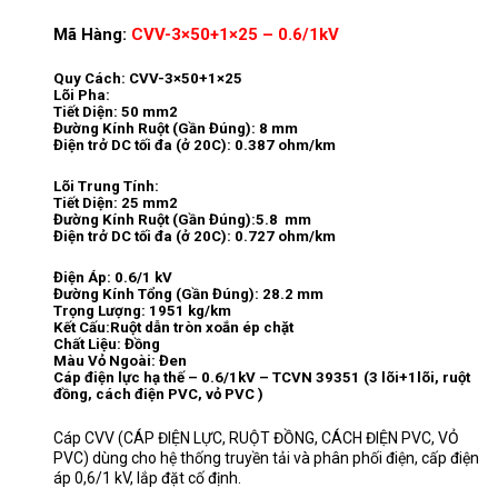
Mã Hàng:
CVV-3×50+1×25 – 0.6/1kV
Quy Cách: CVV-3×50+1×25
Lõi Pha:
Tiết Diện: 50 mm2
Đường Kính Ruột (Gần Đúng): 8 mm
Điện trở DC tối đa (ở 20C): 0.387 ohm/km
Lõi Trung Tính:
Tiết Diện: 25 mm2
Đường Kính Ruột (Gần Đúng):5.8 mm
Điện trở DC tối đa (ở 20C): 0.727 ohm/km
Điện Áp: 0.6/1 kV
Đường Kính Tổng (Gần Đúng): 28.2 mm
Trọng Lượng: 1951 kg/km
Kết Cấu:Ruột dẫn tròn xoắn ép chặt
Chất Liệu: Đồng
Màu Vỏ Ngoài: Đen
Cáp điện lực hạ thế – 0.6/1kV – TCVN 39351 (3 lõi+1lõi, ruột
đồng, cách điện PVC, vỏ PVC )
Cáp CVV (CÁP ĐIỆN LỰC, RUỘT ĐỒNG, CÁCH ĐIỆN PVC, VỎ
PVC) dùng cho hệ thống truyền tải và phân phối điện, cấp điện
áp 0,6/1 kV, lắp đặt cố định.