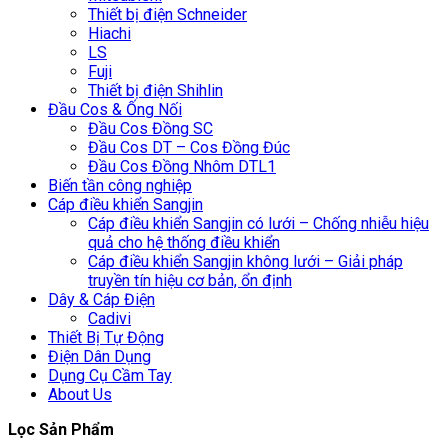
Thiết bị điện Schneider
Hiachi
LS
Fuji
Thiết bị điện Shihlin
Đầu Cos & Ống Nối
Đầu Cos Đồng SC
Đầu Cos DT – Cos Đồng Đúc
Đầu Cos Đồng Nhôm DTL1
Biến tần công nghiệp
Cáp điều khiển Sangjin
Cáp điều khiển Sangjin có lưới – Chống nhiễu hiệu
quả cho hệ thống điều khiển
Cáp điều khiển Sangjin không lưới – Giải pháp
truyền tín hiệu cơ bản, ổn định
Dây & Cáp Điện
Cadivi
Thiết Bị Tự Động
Điện Dân Dụng
Dụng Cụ Cầm Tay
About Us
Lọc Sản Phẩm