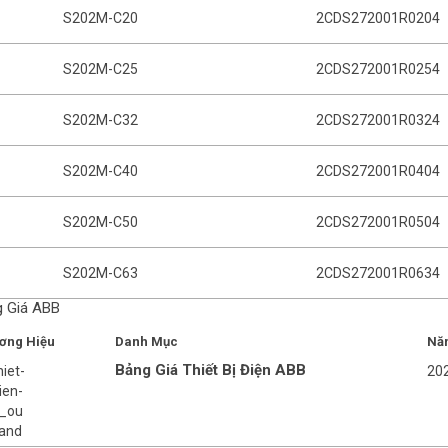
S202M-C20
2CDS272001R0204
S202M-C25
2CDS272001R0254
S202M-C32
2CDS272001R0324
S202M-C40
2CDS272001R0404
S202M-C50
2CDS272001R0504
S202M-C63
2CDS272001R0634
 Giá ABB
ơng Hiệu
Danh Mục
Nă
Bảng Giá Thiết Bị Điện ABB
20