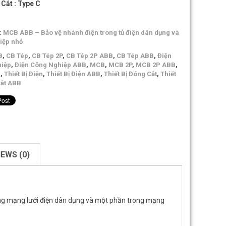
 Cắt : Type C
:
MCB ABB – Bảo vệ nhánh điện trong tủ điện dân dụng và
iệp nhỏ
B
,
CB Tép
,
CB Tép 2P
,
CB Tép 2P ABB
,
CB Tép ABB
,
Điện
iệp
,
Điện Công Nghiệp ABB
,
MCB
,
MCB 2P
,
MCB 2P ABB
,
B
,
Thiết Bị Điện
,
Thiết Bị Điện ABB
,
Thiết Bị Đóng Cắt
,
Thiết
Cắt ABB
IEWS (0)
ng mạng lưới điện dân dụng và một phần trong mạng