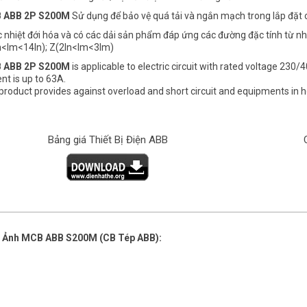
 ABB 2P S200M
Sử dụng để bảo vệ quá tải và ngắn mạch trong lắp đặt
 nhiệt đới hóa và có các dải sản phẩm đáp ứng các đường đặc tính từ nh
n<lm<14ln); Z(2ln<lm<3lm)
 ABB 2P S200M
is applicable to electric circuit with rated voltage 2
nt is up to 63A.
product provides against overload and short circuit and equipments in 
Bảng giá Thiết Bị Điện ABB
 Ảnh MCB ABB S200M (CB Tép ABB):