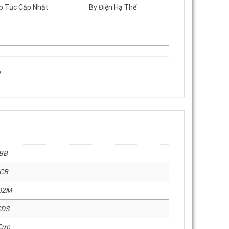
p Tục Cập Nhật
By Điện Hạ Thế
o
BB
CB
02M
CDS
Cực