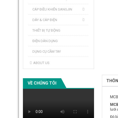
CÁP ĐIỀU KHIỂN SANGJIN
DÂY & CÁP ĐIỆN
THIẾT BỊ TỰ ĐỘNG
ĐIỆN DÂN DỤNG
DỤNG CỤ CẦM TAY
ABOUT US
THÔN
VỀ CHÚNG TÔI
MCB
MC
lưới
Độ b