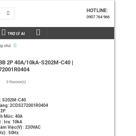
HOTLINE:
0907 764 966
TRỢ LÝ AI
ệp nhỏ
B 2P 40A/10kA-S202M-C40 |
72001R0404
0
Review(s)
: S202M-C40
Hàng: 2CDS272001R0404
 2P
nh Mức: 40A
 : Icu: 10kA
Làm Việc(V) : 230VAC
Hz) : 50Hz