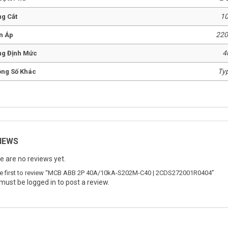
1
g Cắt
22
n Áp
4
g Định Mức
Ty
ng Số Khác
IEWS
e are no reviews yet.
he first to review “MCB ABB 2P 40A/10kA-S202M-C40 | 2CDS272001R0404”
 must be
logged in
to post a review.