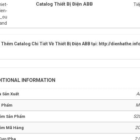
Catalog Thiết Bị Điện ABB
Tiế
Thêm Catalog Chi Tiết Về Thiết Bị Điện ABB tại:
http://dienhathe.inf
ITIONAL INFORMATION
A
 Sản Xuất
M
n Phẩm
S2
óm Sản Phẩm
2
óm Mã Hàng
2 
Cực/Pha