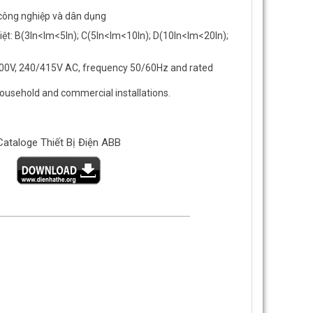
 công nghiệp và dân dụng
iệt: B(3In<Im<5ln); C(5ln<lm<10ln); D(10ln<lm<20ln);
30/400V, 240/415V AC, frequency 50/60Hz and rated
household and commercial installations.
Cataloge Thiết Bị Điện ABB