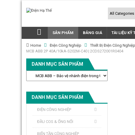
SẢN PHẨM
BẢNG GIÁ
TÀI LIỆU KỸ
Home
Điện Công Nghiệp
Thiết Bị Điện Công Nghiệ
MCB ABB 2P 40A/10kA-S202M-C40 | 2CDS272001R0404
DANH MỤC SẢN PHẨM
DANH MỤC SẢN PHẨM
ĐIỆN CÔNG NGHIỆP
ĐẦU COS & ỐNG NỐI
BIẾN TẦN CÔNG NGHIỆP