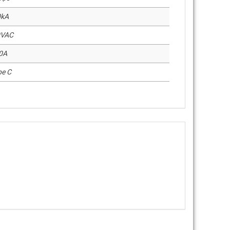
0kA
0VAC
0A
pe C