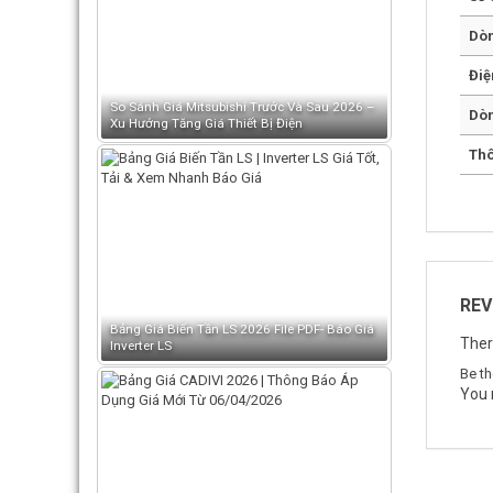
Dòn
Điệ
So Sánh Giá Mitsubishi Trước Và Sau 2026 –
Dòn
Xu Hướng Tăng Giá Thiết Bị Điện
Thô
REV
Bảng Giá Biến Tần LS 2026 File PDF- Báo Giá
Ther
Inverter LS
Be t
You