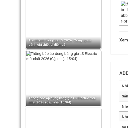
Xem 
Tra nhanh bảng giá LS 2026: Công cụ so
sánh giá thiết bị điện LS
ADD
Nhà
Sả
Thông báo áp dụng bảng giá LS Electric mới
nhất 2026 (Cập nhật 15/04)
Nh
Nh
Số 