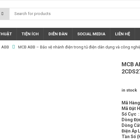
 THUẬT
TIỆN ÍCH
DIỄN ĐÀN
SOCIAL MEDIA
LIÊN HỆ
p ABB
MCB ABB – Bảo vệ nhánh điện trong tủ điện dân dụng và công nghi
MCB AB
2CDS2
in stock
Mã Hàng
Mã Đặt 
Số Cực :
Dòng Đị
Dòng Cắt
Điện Áp 
Tần Số (