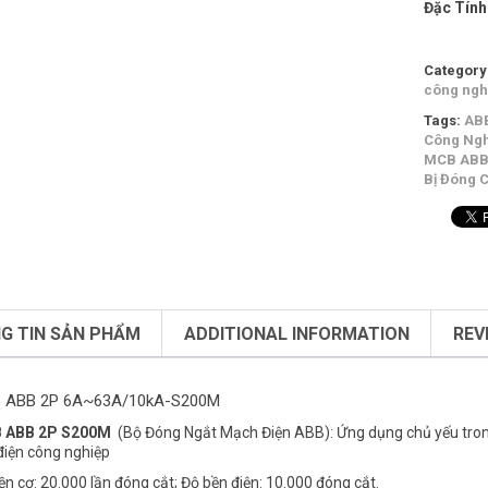
Đặc Tính
Category
công ngh
Tags:
AB
Công Ngh
MCB AB
Bị Đóng 
G TIN SẢN PHẨM
ADDITIONAL INFORMATION
REV
 ABB 2P 6A~63A/10kA-S200M
B
ABB
2P S200M
(Bộ Đóng Ngắt Mạch Điện ABB): Ứng dụng chủ yếu tro
 điện công nghiệp
ền cơ: 20.000 lần đóng cắt; Độ bền điện: 10.000 đóng cắt.