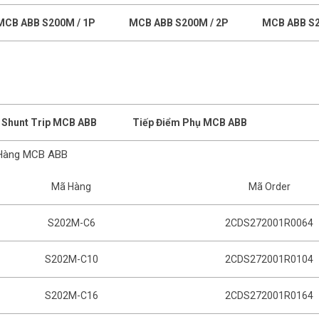
MCB ABB S200M / 1P
MCB ABB S200M / 2P
MCB ABB S2
Shunt Trip MCB ABB
Tiếp Điểm Phụ MCB ABB
Hàng MCB ABB
Mã Hàng
Mã Order
S202M-C6
2CDS272001R0064
S202M-C10
2CDS272001R0104
S202M-C16
2CDS272001R0164