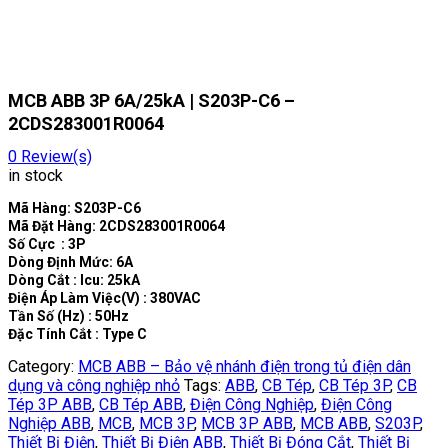
MCB ABB 3P 6A/25kA | S203P-C6 –
2CDS283001R0064
0
Review(s)
in stock
Mã Hàng: S203P-C6
Mã Đặt Hàng: 2CDS283001R0064
Số Cực : 3P
Dòng Định Mức: 6A
Dòng Cắt : Icu: 25kA
Điện Áp Làm Việc(V) : 380VAC
Tần Số (Hz) : 50Hz
Đặc Tính Cắt : Type C
Category:
MCB ABB – Bảo vệ nhánh điện trong tủ điện dân
dụng và công nghiệp nhỏ
Tags:
ABB
,
CB Tép
,
CB Tép 3P
,
CB
Tép 3P ABB
,
CB Tép ABB
,
Điện Công Nghiệp
,
Điện Công
Nghiệp ABB
,
MCB
,
MCB 3P
,
MCB 3P ABB
,
MCB ABB
,
S203P
,
Thiết Bị Điện
,
Thiết Bị Điện ABB
,
Thiết Bị Đóng Cắt
,
Thiết Bị