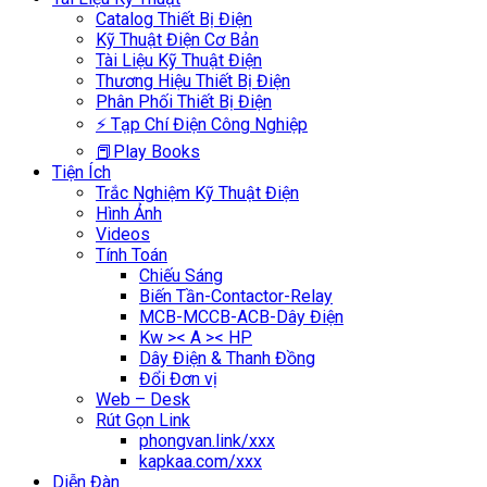
Catalog Thiết Bị Điện
Kỹ Thuật Điện Cơ Bản
Tài Liệu Kỹ Thuật Điện
Thương Hiệu Thiết Bị Điện
Phân Phối Thiết Bị Điện
⚡ Tạp Chí Điện Công Nghiệp
📕Play Books
Tiện Ích
Trắc Nghiệm Kỹ Thuật Điện
Hình Ảnh
Videos
Tính Toán
Chiếu Sáng
Biến Tần-Contactor-Relay
MCB-MCCB-ACB-Dây Điện
Kw >< A >< HP
Dây Điện & Thanh Đồng
Đổi Đơn vị
Web – Desk
Rút Gọn Link
phongvan.link/xxx
kapkaa.com/xxx
Diễn Đàn