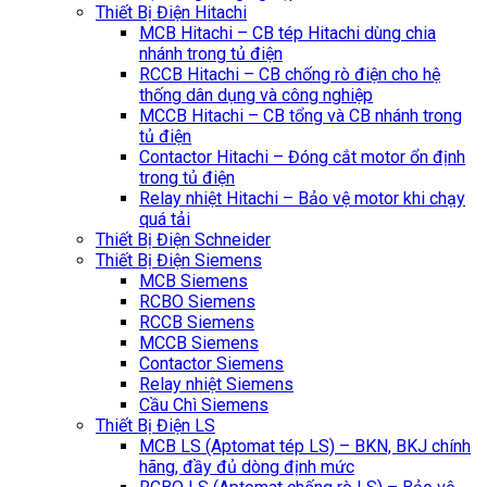
Thiết Bị Điện Hitachi
MCB Hitachi – CB tép Hitachi dùng chia
nhánh trong tủ điện
RCCB Hitachi – CB chống rò điện cho hệ
thống dân dụng và công nghiệp
MCCB Hitachi – CB tổng và CB nhánh trong
tủ điện
Contactor Hitachi – Đóng cắt motor ổn định
trong tủ điện
Relay nhiệt Hitachi – Bảo vệ motor khi chạy
quá tải
Thiết Bị Điện Schneider
Thiết Bị Điện Siemens
MCB Siemens
RCBO Siemens
RCCB Siemens
MCCB Siemens
Contactor Siemens
Relay nhiệt Siemens
Cầu Chì Siemens
Thiết Bị Điện LS
MCB LS (Aptomat tép LS) – BKN, BKJ chính
hãng, đầy đủ dòng định mức