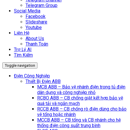
Telegram Group
Social Media
Facebook
Slideshare
Youtube
Liên Hệ
About Us
Thanh Toán
Trợ Lý AI
Tìm Kiếm
Toggle navigation
Điện Công Nghiệp
Thiết Bị Điện ABB
MCB ABB – Bảo vệ nhánh điện trong tủ điện
dân dụng và công nghiệp nhỏ
RCBO ABB – CB chống giật kết hợp bảo vệ
quá tải và ngắn mạch
RCCB ABB – CB chống rò điện dùng cho bảo
vệ tổng hoặc nhánh
MCCB ABB – CB tổng và CB nhánh cho hệ
thống điện công suất trung bình