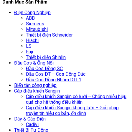
Danh Mục Sản Phẩm
Điện Công Nghiệp
ABB
Siemens
Mitsubishi
Thiết bị điện Schneider
Hiachi
LS
Fuji
Thiết bị điện Shihlin
Đầu Cos & Ống Nối
Đầu Cos Đồng SC
Đầu Cos DT – Cos Đồng Đúc
Đầu Cos Đồng Nhôm DTL1
Biến tần công nghiệp
Cáp điều khiển Sangjin
Cáp điều khiển Sangjin có lưới – Chống nhiễu hiệu
quả cho hệ thống điều khiển
Cáp điều khiển Sangjin không lưới – Giải pháp
truyền tín hiệu cơ bản, ổn định
Dây & Cáp Điện
Cadivi
Thiết Bị Tự Động