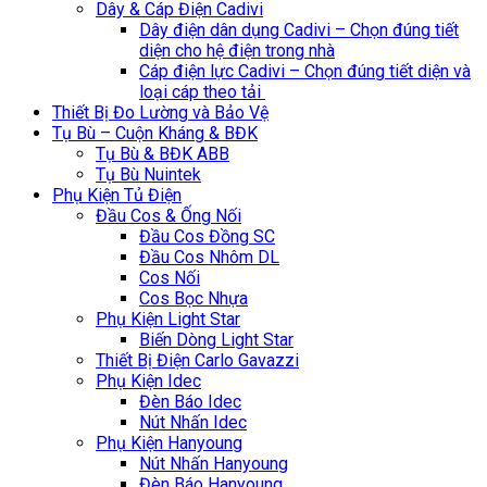
Dây & Cáp Điện Cadivi
Dây điện dân dụng Cadivi – Chọn đúng tiết
diện cho hệ điện trong nhà
Cáp điện lực Cadivi – Chọn đúng tiết diện và
loại cáp theo tải
Thiết Bị Đo Lường và Bảo Vệ
Tụ Bù – Cuộn Kháng & BĐK
Tụ Bù & BĐK ABB
Tụ Bù Nuintek
Phụ Kiện Tủ Điện
Đầu Cos & Ống Nối
Đầu Cos Đồng SC
Đầu Cos Nhôm DL
Cos Nối
Cos Bọc Nhựa
Phụ Kiện Light Star
Biến Dòng Light Star
Thiết Bị Điện Carlo Gavazzi
Phụ Kiện Idec
Đèn Báo Idec
Nút Nhấn Idec
Phụ Kiện Hanyoung
Nút Nhấn Hanyoung
Đèn Báo Hanyoung