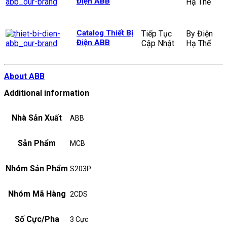
Điện ABB
Hạ Thế
Catalog Thiết Bị
Tiếp Tục
By Điện
Điện ABB
Cập Nhật
Hạ Thế
About ABB
Additional information
Nhà Sản Xuất
ABB
Sản Phẩm
MCB
Nhóm Sản Phẩm
S203P
Nhóm Mã Hàng
2CDS
Số Cực/Pha
3 Cực