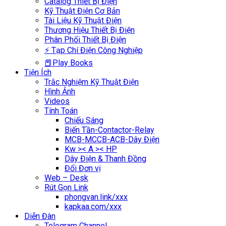
Catalog Thiết Bị Điện
Kỹ Thuật Điện Cơ Bản
Tài Liệu Kỹ Thuật Điện
Thương Hiệu Thiết Bị Điện
Phân Phối Thiết Bị Điện
⚡ Tạp Chí Điện Công Nghiệp
📕Play Books
Tiện Ích
Trắc Nghiệm Kỹ Thuật Điện
Hình Ảnh
Videos
Tính Toán
Chiếu Sáng
Biến Tần-Contactor-Relay
MCB-MCCB-ACB-Dây Điện
Kw >< A >< HP
Dây Điện & Thanh Đồng
Đổi Đơn vị
Web – Desk
Rút Gọn Link
phongvan.link/xxx
kapkaa.com/xxx
Diễn Đàn
Telegram Channel