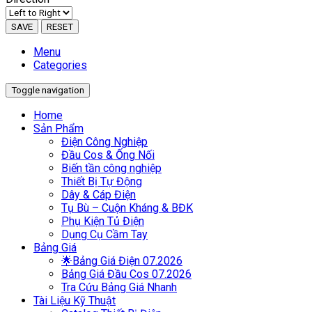
SAVE
RESET
Menu
Categories
Toggle navigation
Home
Sản Phẩm
Điện Công Nghiệp
Đầu Cos & Ống Nối
Biến tần công nghiệp
Thiết Bị Tự Động
Dây & Cáp Điện
Tụ Bù – Cuộn Kháng & BĐK
Phụ Kiện Tủ Điện
Dụng Cụ Cầm Tay
Bảng Giá
🌟Bảng Giá Điện 07.2026
Bảng Giá Đầu Cos 07.2026
Tra Cứu Bảng Giá Nhanh
Tài Liệu Kỹ Thuật