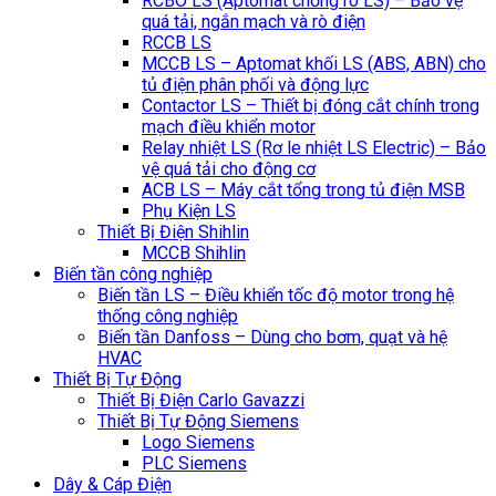
RCBO LS (Aptomat chống rò LS) – Bảo vệ
quá tải, ngắn mạch và rò điện
RCCB LS
MCCB LS – Aptomat khối LS (ABS, ABN) cho
tủ điện phân phối và động lực
Contactor LS – Thiết bị đóng cắt chính trong
mạch điều khiển motor
Relay nhiệt LS (Rơ le nhiệt LS Electric) – Bảo
vệ quá tải cho động cơ
ACB LS – Máy cắt tổng trong tủ điện MSB
Phụ Kiện LS
Thiết Bị Điện Shihlin
MCCB Shihlin
Biến tần công nghiệp
Biến tần LS – Điều khiển tốc độ motor trong hệ
thống công nghiệp
Biến tần Danfoss – Dùng cho bơm, quạt và hệ
HVAC
Thiết Bị Tự Động
Thiết Bị Điện Carlo Gavazzi
Thiết Bị Tự Động Siemens
Logo Siemens
PLC Siemens
Dây & Cáp Điện