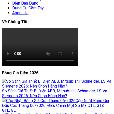
Điện Dân Dụng
Dụng Cụ Cầm Tay
About Us
Về Chúng Tôi
Bảng Giá Điện 2026
So Sánh Giá Thiết Bị Điện ABB, Mitsubishi, Schneider, LS Và
Siemens 2026: Nên Chọn Hãng Nào?
Cập Nhật Bảng Giá
Đầu Cos Tháng 06/2026: Điều Chỉnh Một Số Mã DTL, GTY,
GTL, GL