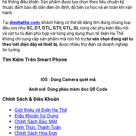
hệ thống điều khiển. Sản phẩm được lựa chọn theo tiêu chuẩn kỹ
thuật, đảm bảo độ dẫn điện ổn định, độ bền cơ học và an toàn khi vận
hành.
Tại
dienhathe.com
, khách hàng có thể dễ dàng tìm đúng chủng loại
đầu cos như
SC, DT, DTL, GTY, GTL, GL
cùng các phụ kiện đấu nối
và vật tư tủ điện phù hợp với từng ứng dụng thực tế. Điện Hạ Thế
không chỉ cung cấp sản phẩm mà còn hỗ trợ
tư vấn chọn đúng vật tư
theo tiết diện dây và thiết bị
, được nhiều thợ điện và doanh nghiệp
tin tưởng.
Tìm Kiếm Trên Smart Phone
IOS : Dùng Camera quét mã
Android: Dùng phần mềm doc QR Code
Chính Sách & Điều Khoản
Giới thiệu về Điện Hạ Thế
Điều Khoản Sử Dụng
Chính Sách Bảo Mật
Hình Thức Thanh Toán
Chính Sách Hóa Đơn