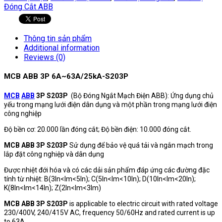
Đóng Cắt ABB
Thông tin sản phẩm
Additional information
Reviews (0)
MCB ABB 3P 6A~63A/25kA-S203P
MCB
ABB
3P S203P
(Bộ Đóng Ngắt Mạch Điện ABB): Ứng dụng chủ
yếu trong mạng lưới điện dân dụng và một phần trong mạng lưới điện
công nghiệp
Độ bền cơ: 20.000 lần đóng cắt; Độ bền điện: 10.000 đóng cắt.
MCB ABB 3P S203P
Sử dụng để bảo vệ quá tải và ngắn mạch trong
lắp đặt công nghiệp và dân dụng
Được nhiệt đới hóa và có các dải sản phẩm đáp ứng các đường đặc
tính từ nhiệt: B(3In<Im<5ln); C(5ln<lm<10ln); D(10ln<lm<20ln);
K(8ln<lm<14ln); Z(2ln<lm<3lm)
MCB ABB 3P S203P
is applicable to electric circuit with rated voltage
230/400V, 240/415V AC, frequency 50/60Hz and rated current is up
to 63A.