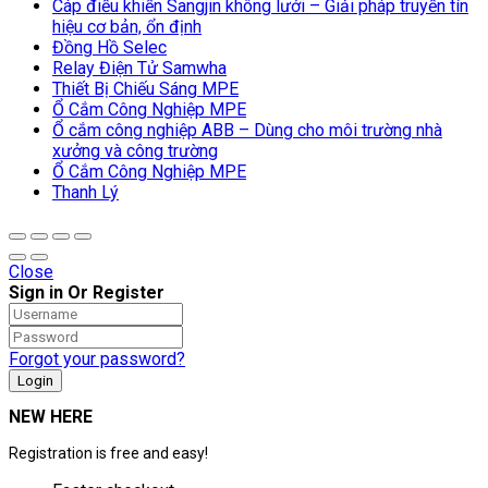
Cáp điều khiển Sangjin không lưới – Giải pháp truyền tín
hiệu cơ bản, ổn định
Đồng Hồ Selec
Relay Điện Tử Samwha
Thiết Bị Chiếu Sáng MPE
Ổ Cắm Công Nghiệp MPE
Ổ cắm công nghiệp ABB – Dùng cho môi trường nhà
xưởng và công trường
Ổ Cắm Công Nghiệp MPE
Thanh Lý
Close
Sign in Or Register
Forgot your password?
NEW HERE
Registration is free and easy!