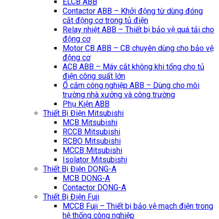
ELCB ABB
Contactor ABB – Khởi động từ dùng đóng
cắt động cơ trong tủ điện
Relay nhiệt ABB – Thiết bị bảo vệ quá tải cho
động cơ
Motor CB ABB – CB chuyên dùng cho bảo vệ
động cơ
ACB ABB – Máy cắt không khi tổng cho tủ
điện công suất lớn
Ổ cắm công nghiệp ABB – Dùng cho môi
trường nhà xưởng và công trường
Phụ Kiện ABB
Thiết Bị Điện Mitsubishi
MCB Mitsubishi
RCCB Mitsubishi
RCBO Mitsubishi
MCCB Mitsubishi
Isolator Mitsubishi
Thiết Bị Điện DONG-A
MCB DONG-A
Contactor DONG-A
Thiết Bị Điện Fuji
MCCB Fuji – Thiết bị bảo vệ mạch điện trong
hệ thống công nghiệp