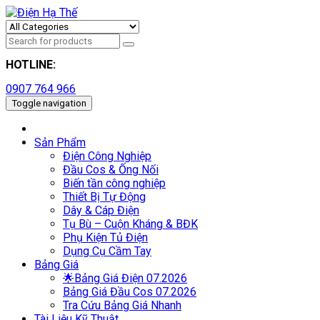
HOTLINE:
0907 764 966
Toggle navigation
Sản Phẩm
Điện Công Nghiệp
Đầu Cos & Ống Nối
Biến tần công nghiệp
Thiết Bị Tự Động
Dây & Cáp Điện
Tụ Bù – Cuộn Kháng & BĐK
Phụ Kiện Tủ Điện
Dụng Cụ Cầm Tay
Bảng Giá
🌟Bảng Giá Điện 07.2026
Bảng Giá Đầu Cos 07.2026
Tra Cứu Bảng Giá Nhanh
Tài Liệu Kỹ Thuật