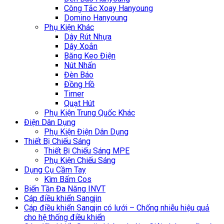
Công Tắc Xoay Hanyoung
Domino Hanyoung
Phụ Kiện Khác
Dây Rút Nhựa
Dây Xoắn
Băng Keo Điện
Nút Nhấn
Đèn Báo
Đồng Hồ
Timer
Quạt Hút
Phụ Kiện Trung Quốc Khác
Điện Dân Dụng
Phụ Kiện Điện Dân Dụng
Thiết Bị Chiếu Sáng
Thiết Bị Chiếu Sáng MPE
Phụ Kiện Chiếu Sáng
Dụng Cụ Cầm Tay
Kìm Bấm Cos
Biến Tần Đa Năng INVT
Cáp điều khiển Sangjin
Cáp điều khiển Sangjin có lưới – Chống nhiễu hiệu quả
cho hệ thống điều khiển