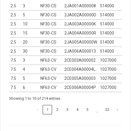
2.5
3
NF30-CS
2JA001A000008
514000
2.5
5
NF30-CS
2JA002A00000D
514000
2.5
10
NF30-CS
2JA003A00000K
514000
2.5
15
NF30-CS
2JA004A00000R
514000
2.5
20
NF30-CS
2JA005A00000W
514000
2.5
30
NF30-CS
2JA006A000013
514000
7.5
3
NF63-CV
2CE003A000002
1027000
7.5
4
NF63-CV
2CE004A00004L
1027000
7.5
5
NF63-CV
2CE005A000003
1027000
7.5
6
NF63-CV
2CE006A00004P
1027000
Showing 1 to 10 of 214 entries
‹
1
2
3
4
5
22
›
…