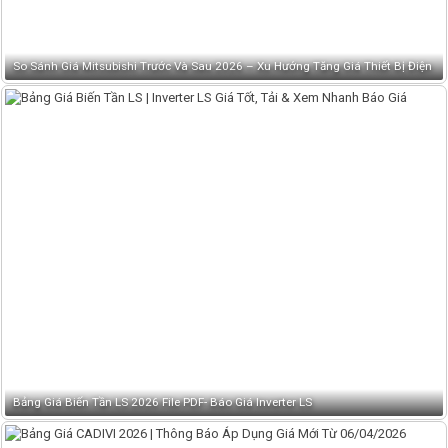
So Sánh Giá Mitsubishi Trước Và Sau 2026 – Xu Hướng Tăng Giá Thiết Bị Điện
Bảng Giá Biến Tần LS 2026 File PDF- Báo Giá Inverter LS