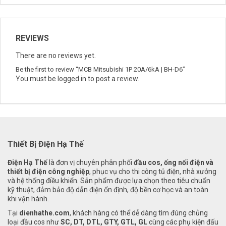
REVIEWS
There are no reviews yet.
Be the first to review “MCB Mitsubishi 1P 20A/6kA | BH-D6”
You must be
logged in
to post a review.
Thiết Bị Điện Hạ Thế
Điện Hạ Thế
là đơn vị chuyên phân phối
đầu cos, ống nối điện và
thiết bị điện công nghiệp
, phục vụ cho thi công tủ điện, nhà xưởng
và hệ thống điều khiển. Sản phẩm được lựa chọn theo tiêu chuẩn
kỹ thuật, đảm bảo độ dẫn điện ổn định, độ bền cơ học và an toàn
khi vận hành.
Tại
dienhathe.com
, khách hàng có thể dễ dàng tìm đúng chủng
loại đầu cos như
SC, DT, DTL, GTY, GTL, GL
cùng các phụ kiện đấu