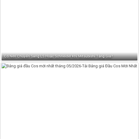
Có Nên Chuyển Sang LS Hoặc Schneider Khi Mitsubishi Tăng Giá?