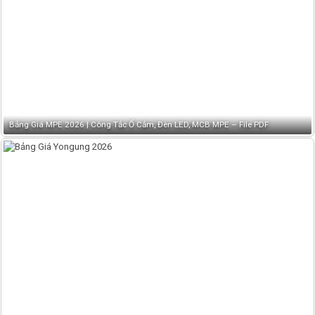
Bảng Giá MPE 2026 | Công Tắc Ổ Cắm, Đèn LED, MCB MPE – File PDF