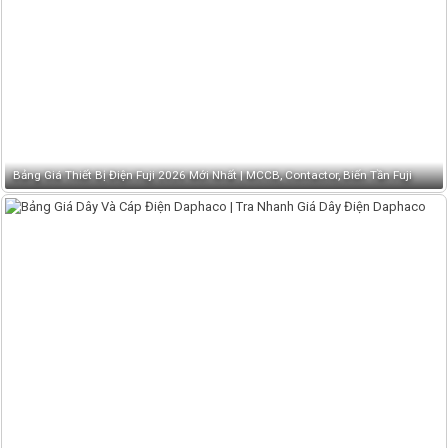
Bảng Giá Thiết Bị Điện Fuji 2026 Mới Nhất | MCCB, Contactor, Biến Tần Fuji