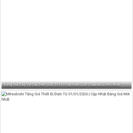
Bảng Giá Dây Và Cáp Điện Lion 2026 | Dây Điện Lion (Daphaco) Mới Nhất