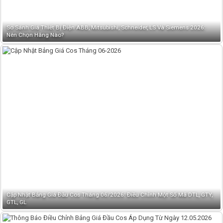
So Sánh Giá Thiết Bị Điện ABB, Mitsubishi, Schneider, LS Và Siemens 2026:
Nên Chọn Hãng Nào?
Cập Nhật Bảng Giá Đầu Cos Tháng 06/2026: Điều Chỉnh Một Số Mã DTL, GTY,
GTL, GL