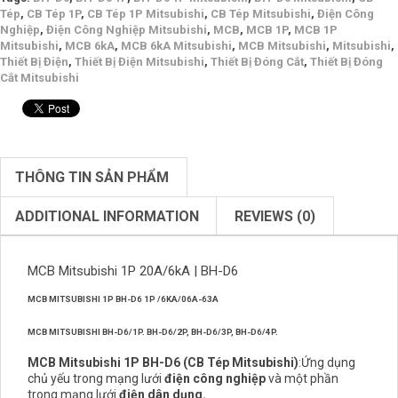
Tép
,
CB Tép 1P
,
CB Tép 1P Mitsubishi
,
CB Tép Mitsubishi
,
Điện Công
Nghiệp
,
Điện Công Nghiệp Mitsubishi
,
MCB
,
MCB 1P
,
MCB 1P
Mitsubishi
,
MCB 6kA
,
MCB 6kA Mitsubishi
,
MCB Mitsubishi
,
Mitsubishi
,
Thiết Bị Điện
,
Thiết Bị Điện Mitsubishi
,
Thiết Bị Đóng Cắt
,
Thiết Bị Đóng
Cắt Mitsubishi
THÔNG TIN SẢN PHẨM
ADDITIONAL INFORMATION
REVIEWS (0)
MCB Mitsubishi 1P 20A/6kA | BH-D6
MCB MITSUBISHI 1P BH-D6 1P /6KA/06A-63A
MCB MITSUBISHI BH-D6/1P. BH-D6/2P, BH-D6/3P, BH-D6/4P.
MCB
Mitsubishi
1P BH-D6 (CB Tép Mitsubishi)
:Ứng dụng
chủ yếu trong mạng lưới
điện công nghiệp
và một phần
trong mạng lưới
điện dân dụng.