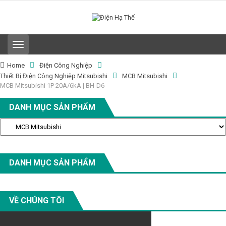
T
o
g
Home
Điện Công Nghiệp
g
Thiết Bị Điện Công Nghiệp Mitsubishi
MCB Mitsubishi
l
MCB Mitsubishi 1P 20A/6kA | BH-D6
e
n
DANH MỤC SẢN PHẨM
a
v
i
g
a
t
DANH MỤC SẢN PHẨM
i
o
n
VỀ CHÚNG TÔI