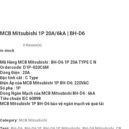
MCB Mitsubishi 1P 20A/6kA | BH-D6
0
Review(s)
in stock
Mã Hàng MCB Mitsubishi : BH-D6 1P 20A TYPE C N
Ordercode: D1P-020C6M
Dòng Điện : 20A
Đặc tính cắt : C Type
Điện Áp của MCB Mitsubishi 1P BH-D6: 220VAC
Số pha : 1P
Dòng Ngắn Mạch của MCB Mitsubishi BH-D6 : 6kA
Tiêu chuẩn IEC 60898
MCB Mitsubishi 1P BH-D6 bảo vệ ngắn mạch và quá tải
Category:
MCB Mitsubishi
Tags:
BH-D6
,
BH-D6 1P
,
BH-D6 1P Mitsubishi
,
BH-D6 Mitsubishi
,
CB