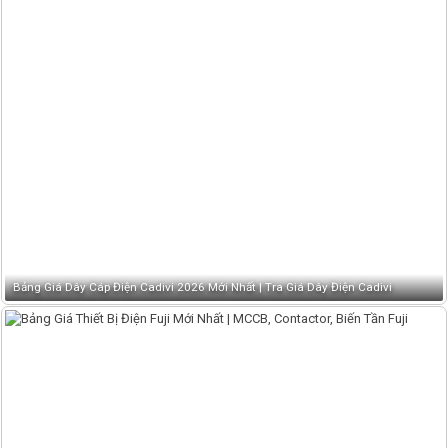
Bảng Giá Dây Cáp Điện Cadivi 2026 Mới Nhất | Tra Giá Dây Điện Cadivi