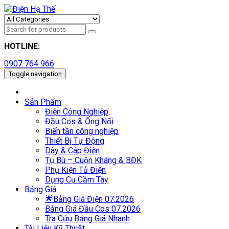
HOTLINE:
0907 764 966
Toggle navigation
Sản Phẩm
Điện Công Nghiệp
Đầu Cos & Ống Nối
Biến tần công nghiệp
Thiết Bị Tự Động
Dây & Cáp Điện
Tụ Bù – Cuộn Kháng & BĐK
Phụ Kiện Tủ Điện
Dụng Cụ Cầm Tay
Bảng Giá
🌟Bảng Giá Điện 07.2026
Bảng Giá Đầu Cos 07.2026
Tra Cứu Bảng Giá Nhanh
Tài Liệu Kỹ Thuật