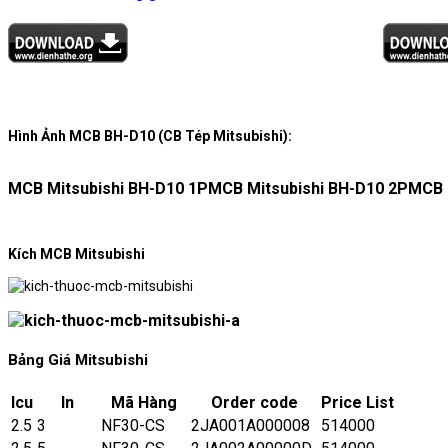
Hình Ảnh MCB BH-D10 (CB Tép Mitsubishi):
MCB Mitsubishi BH-D10 1P
MCB Mitsubishi BH-D10 2P
MCB 
Kích MCB Mitsubishi
Bảng Giá Mitsubishi
Icu
In
Mã Hàng
Order code
Price List
2.5
3
NF30-CS
2JA001A000008
514000