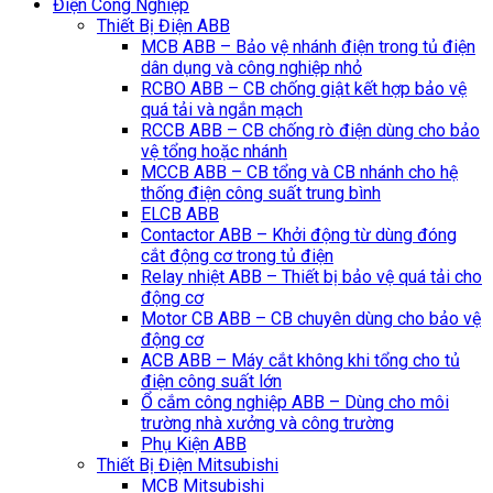
Điện Công Nghiệp
Thiết Bị Điện ABB
MCB ABB – Bảo vệ nhánh điện trong tủ điện
dân dụng và công nghiệp nhỏ
RCBO ABB – CB chống giật kết hợp bảo vệ
quá tải và ngắn mạch
RCCB ABB – CB chống rò điện dùng cho bảo
vệ tổng hoặc nhánh
MCCB ABB – CB tổng và CB nhánh cho hệ
thống điện công suất trung bình
ELCB ABB
Contactor ABB – Khởi động từ dùng đóng
cắt động cơ trong tủ điện
Relay nhiệt ABB – Thiết bị bảo vệ quá tải cho
động cơ
Motor CB ABB – CB chuyên dùng cho bảo vệ
động cơ
ACB ABB – Máy cắt không khi tổng cho tủ
điện công suất lớn
Ổ cắm công nghiệp ABB – Dùng cho môi
trường nhà xưởng và công trường
Phụ Kiện ABB
Thiết Bị Điện Mitsubishi
MCB Mitsubishi