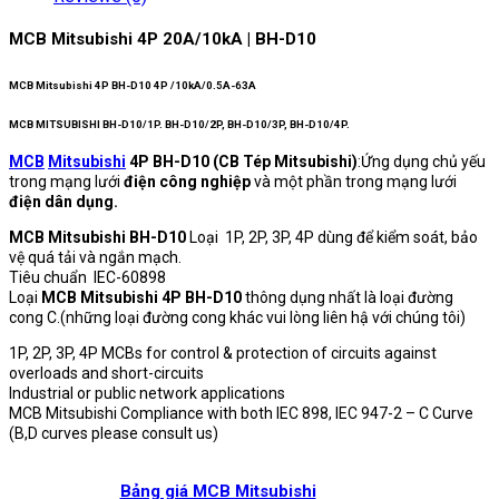
MCB Mitsubishi 4P 20A/10kA | BH-D10
MCB Mitsubishi 4P BH-D10 4P /10kA/0.5A-63A
MCB MITSUBISHI BH-D10/1P. BH-D10/2P, BH-D10/3P, BH-D10/4P.
MCB
Mitsubishi
4P BH-D10 (CB Tép Mitsubishi)
:Ứng dụng chủ yếu
trong mạng lưới
điện công nghiệp
và một phần trong mạng lưới
điện dân dụng.
MCB Mitsubishi BH-D10
Loại 1P, 2P, 3P, 4P dùng để kiểm soát, bảo
vệ quá tải và ngắn mạch.
Tiêu chuẩn IEC-60898
Loại
MCB Mitsubishi 4P BH-D10
thông dụng nhất là loại đường
cong C.(những loại đường cong khác vui lòng liên hậ với chúng tôi)
1P, 2P, 3P, 4P MCBs for control & protection of circuits against
overloads and short-circuits
Industrial or public network applications
MCB Mitsubishi Compliance with both IEC 898, IEC 947-2 – C Curve
(B,D curves please consult us)
Bảng giá MCB Mitsubishi