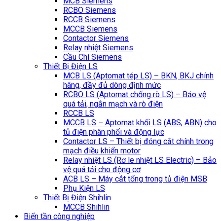
MCB Siemens
RCBO Siemens
RCCB Siemens
MCCB Siemens
Contactor Siemens
Relay nhiệt Siemens
Cầu Chì Siemens
Thiết Bị Điện LS
MCB LS (Aptomat tép LS) – BKN, BKJ chính
hãng, đầy đủ dòng định mức
RCBO LS (Aptomat chống rò LS) – Bảo vệ
quá tải, ngắn mạch và rò điện
RCCB LS
MCCB LS – Aptomat khối LS (ABS, ABN) cho
tủ điện phân phối và động lực
Contactor LS – Thiết bị đóng cắt chính trong
mạch điều khiển motor
Relay nhiệt LS (Rơ le nhiệt LS Electric) – Bảo
vệ quá tải cho động cơ
ACB LS – Máy cắt tổng trong tủ điện MSB
Phụ Kiện LS
Thiết Bị Điện Shihlin
MCCB Shihlin
Biến tần công nghiệp