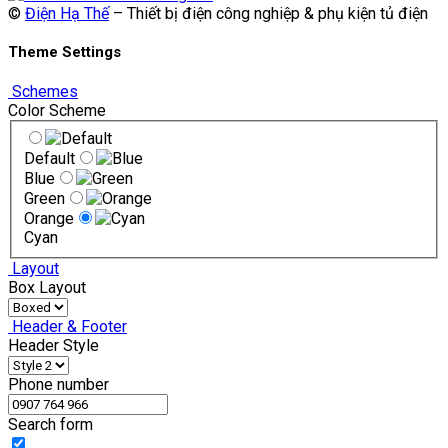
©
Điện Hạ Thế
– Thiết bị điện công nghiệp & phụ kiện tủ điện
Theme Settings
Schemes
Color Scheme
Default
Blue
Green
Orange
Cyan
Layout
Box Layout
Header & Footer
Header Style
Phone number
Search form