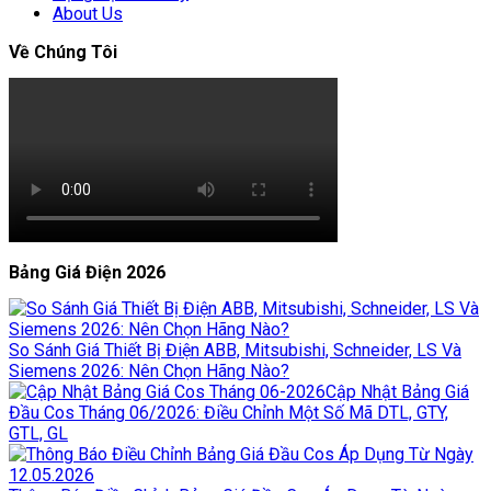
About Us
Về Chúng Tôi
Bảng Giá Điện 2026
So Sánh Giá Thiết Bị Điện ABB, Mitsubishi, Schneider, LS Và
Siemens 2026: Nên Chọn Hãng Nào?
Cập Nhật Bảng Giá
Đầu Cos Tháng 06/2026: Điều Chỉnh Một Số Mã DTL, GTY,
GTL, GL