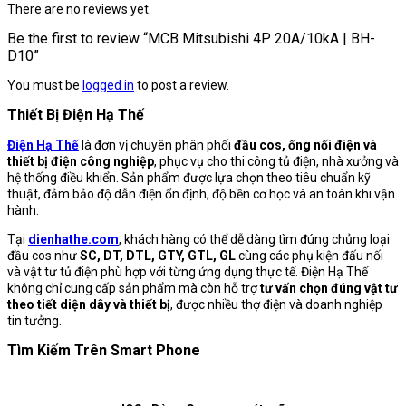
There are no reviews yet.
Be the first to review “MCB Mitsubishi 4P 20A/10kA | BH-
D10”
You must be
logged in
to post a review.
Thiết Bị Điện Hạ Thế
Điện Hạ Thế
là đơn vị chuyên phân phối
đầu cos, ống nối điện và
thiết bị điện công nghiệp
, phục vụ cho thi công tủ điện, nhà xưởng và
hệ thống điều khiển. Sản phẩm được lựa chọn theo tiêu chuẩn kỹ
thuật, đảm bảo độ dẫn điện ổn định, độ bền cơ học và an toàn khi vận
hành.
Tại
dienhathe.com
, khách hàng có thể dễ dàng tìm đúng chủng loại
đầu cos như
SC, DT, DTL, GTY, GTL, GL
cùng các phụ kiện đấu nối
và vật tư tủ điện phù hợp với từng ứng dụng thực tế. Điện Hạ Thế
không chỉ cung cấp sản phẩm mà còn hỗ trợ
tư vấn chọn đúng vật tư
theo tiết diện dây và thiết bị
, được nhiều thợ điện và doanh nghiệp
tin tưởng.
Tìm Kiếm Trên Smart Phone