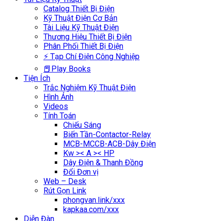
Catalog Thiết Bị Điện
Kỹ Thuật Điện Cơ Bản
Tài Liệu Kỹ Thuật Điện
Thương Hiệu Thiết Bị Điện
Phân Phối Thiết Bị Điện
⚡ Tạp Chí Điện Công Nghiệp
📕Play Books
Tiện Ích
Trắc Nghiệm Kỹ Thuật Điện
Hình Ảnh
Videos
Tính Toán
Chiếu Sáng
Biến Tần-Contactor-Relay
MCB-MCCB-ACB-Dây Điện
Kw >< A >< HP
Dây Điện & Thanh Đồng
Đổi Đơn vị
Web – Desk
Rút Gọn Link
phongvan.link/xxx
kapkaa.com/xxx
Diễn Đàn