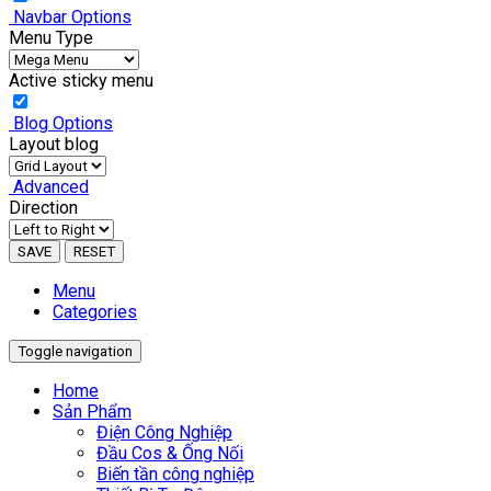
Navbar Options
Menu Type
Active sticky menu
Blog Options
Layout blog
Advanced
Direction
SAVE
RESET
Menu
Categories
Toggle navigation
Home
Sản Phẩm
Điện Công Nghiệp
Đầu Cos & Ống Nối
Biến tần công nghiệp