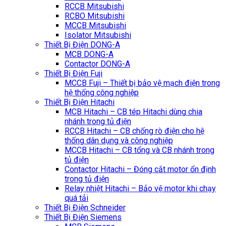
RCCB Mitsubishi
RCBO Mitsubishi
MCCB Mitsubishi
Isolator Mitsubishi
Thiết Bị Điện DONG-A
MCB DONG-A
Contactor DONG-A
Thiết Bị Điện Fuji
MCCB Fuji – Thiết bị bảo vệ mạch điện trong
hệ thống công nghiệp
Thiết Bị Điện Hitachi
MCB Hitachi – CB tép Hitachi dùng chia
nhánh trong tủ điện
RCCB Hitachi – CB chống rò điện cho hệ
thống dân dụng và công nghiệp
MCCB Hitachi – CB tổng và CB nhánh trong
tủ điện
Contactor Hitachi – Đóng cắt motor ổn định
trong tủ điện
Relay nhiệt Hitachi – Bảo vệ motor khi chạy
quá tải
Thiết Bị Điện Schneider
Thiết Bị Điện Siemens