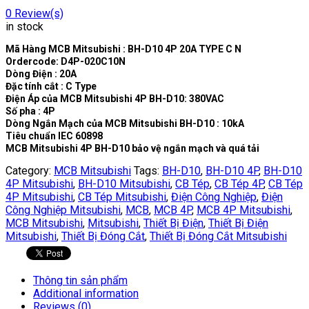
0
Review(s)
in stock
Mã Hàng MCB Mitsubishi : BH-D10 4P 20A TYPE C N
Ordercode: D4P-020C10N
Dòng Điện : 20A
Đặc tính cắt : C Type
Điện Áp của MCB Mitsubishi 4P BH-D10: 380VAC
Số pha : 4P
Dòng Ngắn Mạch của MCB Mitsubishi BH-D10 : 10kA
Tiêu chuẩn IEC 60898
MCB Mitsubishi 4P BH-D10 bảo vệ ngắn mạch và quá tải
Category:
MCB Mitsubishi
Tags:
BH-D10
,
BH-D10 4P
,
BH-D10
4P Mitsubishi
,
BH-D10 Mitsubishi
,
CB Tép
,
CB Tép 4P
,
CB Tép
4P Mitsubishi
,
CB Tép Mitsubishi
,
Điện Công Nghiệp
,
Điện
Công Nghiệp Mitsubishi
,
MCB
,
MCB 4P
,
MCB 4P Mitsubishi
,
MCB Mitsubishi
,
Mitsubishi
,
Thiết Bị Điện
,
Thiết Bị Điện
Mitsubishi
,
Thiết Bị Đóng Cắt
,
Thiết Bị Đóng Cắt Mitsubishi
Thông tin sản phẩm
Additional information
Reviews (0)