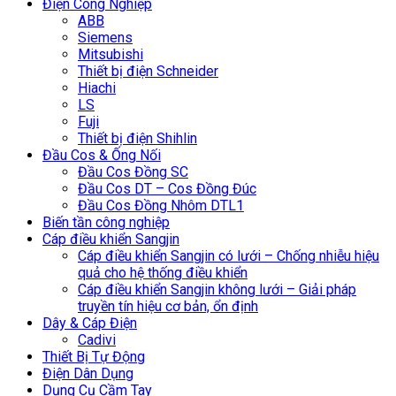
Điện Công Nghiệp
ABB
Siemens
Mitsubishi
Thiết bị điện Schneider
Hiachi
LS
Fuji
Thiết bị điện Shihlin
Đầu Cos & Ống Nối
Đầu Cos Đồng SC
Đầu Cos DT – Cos Đồng Đúc
Đầu Cos Đồng Nhôm DTL1
Biến tần công nghiệp
Cáp điều khiển Sangjin
Cáp điều khiển Sangjin có lưới – Chống nhiễu hiệu
quả cho hệ thống điều khiển
Cáp điều khiển Sangjin không lưới – Giải pháp
truyền tín hiệu cơ bản, ổn định
Dây & Cáp Điện
Cadivi
Thiết Bị Tự Động
Điện Dân Dụng
Dụng Cụ Cầm Tay