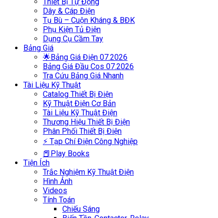
Thiết Bị Tự Động
Dây & Cáp Điện
Tụ Bù – Cuộn Kháng & BĐK
Phụ Kiện Tủ Điện
Dụng Cụ Cầm Tay
Bảng Giá
🌟Bảng Giá Điện 07.2026
Bảng Giá Đầu Cos 07.2026
Tra Cứu Bảng Giá Nhanh
Tài Liệu Kỹ Thuật
Catalog Thiết Bị Điện
Kỹ Thuật Điện Cơ Bản
Tài Liệu Kỹ Thuật Điện
Thương Hiệu Thiết Bị Điện
Phân Phối Thiết Bị Điện
⚡ Tạp Chí Điện Công Nghiệp
📕Play Books
Tiện Ích
Trắc Nghiệm Kỹ Thuật Điện
Hình Ảnh
Videos
Tính Toán
Chiếu Sáng