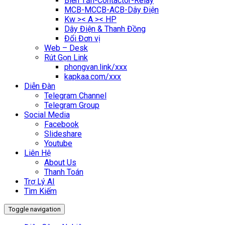
Biến Tần-Contactor-Relay
MCB-MCCB-ACB-Dây Điện
Kw >< A >< HP
Dây Điện & Thanh Đồng
Đổi Đơn vị
Web – Desk
Rút Gọn Link
phongvan.link/xxx
kapkaa.com/xxx
Diễn Đàn
Telegram Channel
Telegram Group
Social Media
Facebook
Slideshare
Youtube
Liên Hệ
About Us
Thanh Toán
Trợ Lý AI
Tìm Kiếm
Toggle navigation