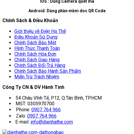
IOS : Dùng Camera quét mã
Android: Dùng phần mềm doc QR Code
Chính Sách & Điều Khoản
Giới thiệu về Điện Hạ Thế
Điều Khoản Sử Dụng
Chính Sách Bảo Mật
Hình Thức Thanh Toán
Chính Sách Hóa Đơn
Chính Sách Giao Hàng
Chính Sách Đổi Trả Hàng
Chính Sách Bảo Hành Sản Phẩm
Miễn Trừ Trách Nhiệm
Công Ty CN & DV Hành Tinh
54 Châu Vĩnh Tế, P12, Q.Tân Bình, TP.HCM
MST: 0305970700
Phone:
0907 764 966
Zalo:
0907 764 966
E-mail:
info@dienhathe.com