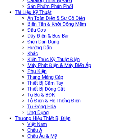
Catalog Thiết Bị Điện
Sản Phẩm Phân Phối
Tài Liệu Kỹ Thuật
An Toàn Điện & Sự Cố Điện
Biến Tần & Khởi Động Mềm
Đầu Cos
Dây Điện & Bus Bar
Điện Dân Dụng
Hướng Dẫn
Khác
Kiến Thức Kỹ Thuật Điện
Máy Phát Điện & Máy Biến Áp
Phụ Kiện
Thang Máng Cáp
Thiết Bị Cầm Tay
Thiết Bị Đóng Cắt
Tụ Bù & BĐK
Tủ Điện & Hệ Thống Điện
Tự Động Hóa
Ứng Dụng
Thương Hiệu Thiết Bị Điện
Việt Nam
Châu Á
Châu Âu & Mỹ