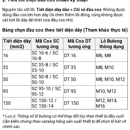
Nguyên tắc cốt lõi:
Tiết diện dây dẫn = Chỉ số đầu cos
. Không được
dùng đầu cos lớn hơn dây rồi chèn thêm lõi đồng, cũng không được
cắt bớt lõi dây để nhét vừa đầu cos nhỏ.
Bảng chọn đầu cos theo tiết diện dây (Tham khảo thực tế)
Tiết diện dây
Mã Cos SC
Mã Cos DT
Lỗ Bulong
(mm2)
tương ứng
tương ứng
thông dụng
SC 16-6 / SC
16
DT 16
M6, M8
16-8
SC 35-8 / SC
35
DT 35
M8, M10
35-10
SC 50-8 / SC
50
DT 50
M8, M10, M12
50-10
SC 95-10 / SC
95
DT 95
M10, M12
95-12
SC 150-12 /
M12, M14,
150
DT 150
SC 150-14
M16
* Lưu ý: Thông số lỗ bulong có thể thay đổi tùy theo thiết bị đầu cuối.
Cần kiểm chứng theo catalog hãng sản xuất thiết bị để chọn lỗ bắt vít
chính xác.