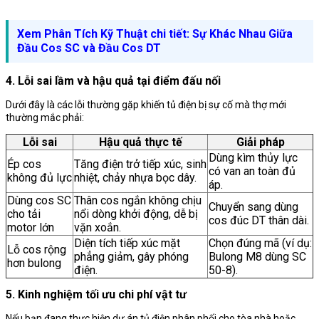
Xem Phân Tích Kỹ Thuật chi tiết: Sự Khác Nhau Giữa
Đầu Cos SC và Đầu Cos DT
4. Lỗi sai lầm và hậu quả tại điểm đấu nối
Dưới đây là các lỗi thường gặp khiến tủ điện bị sự cố mà thợ mới
thường mắc phải:
Lỗi sai
Hậu quả thực tế
Giải pháp
Dùng kìm thủy lực
Ép cos
Tăng điện trở tiếp xúc, sinh
có van an toàn đủ
không đủ lực
nhiệt, chảy nhựa bọc dây.
áp.
Dùng cos SC
Thân cos ngắn không chịu
Chuyển sang dùng
cho tải
nổi dòng khởi động, dễ bị
cos đúc DT thân dài.
motor lớn
vặn xoắn.
Diện tích tiếp xúc mặt
Chọn đúng mã (ví dụ:
Lỗ cos rộng
phẳng giảm, gây phóng
Bulong M8 dùng SC
hơn bulong
điện.
50-8).
5. Kinh nghiệm tối ưu chi phí vật tư
Nếu bạn đang thực hiện dự án tủ điện phân phối cho tòa nhà hoặc