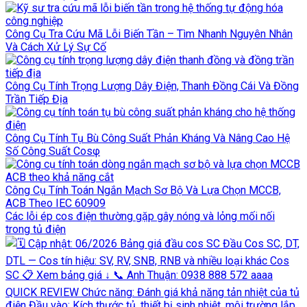
Công Cụ Tra Cứu Mã Lỗi Biến Tần – Tìm Nhanh Nguyên Nhân
Và Cách Xử Lý Sự Cố
Công Cụ Tính Trọng Lượng Dây Điện, Thanh Đồng Cái Và Đồng
Trần Tiếp Địa
Công Cụ Tính Tụ Bù Công Suất Phản Kháng Và Nâng Cao Hệ
Số Công Suất Cosφ
Công Cụ Tính Toán Ngắn Mạch Sơ Bộ Và Lựa Chọn MCCB,
ACB Theo IEC 60909
Các lỗi ép cos điện thường gặp gây nóng và lỏng mối nối
trong tủ điện