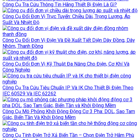
Công Cụ Tra Cứu Thông Tin Hãng Thiết Bị Điện Là Gì?
Công Cụ Đổi Đơn Vị Trực Tuyến: Chiều Dài, Trọng Lượng, Áp
Suất Và Nhiệt Độ
Công Cụ Đổi Đơn Vị Điện Và Đề Xuất Tiết Diện Dây Đồng, Dây
Nhôm, Thanh Đồng
Công Cụ Đổi Đơn Vị Kỹ Thuật Đa Năng Cho Điện, Cơ Khí Và
Công Nghiệp
Công Cụ Tra Cứu Tiêu Chuẩn IP Và IK Cho Thiết Bị Điện Theo
IEC 60529 Và IEC 62262
Công Cụ Mô Phỏng Khởi Động Động Cơ 3 Pha: DOL, Sao Tam
Giác, Biến Tần Và Khởi Động Mềm
Công Cụ Tính Điện Trở Xả Biến Tần – Chọn Điện Trở Hãm Phù