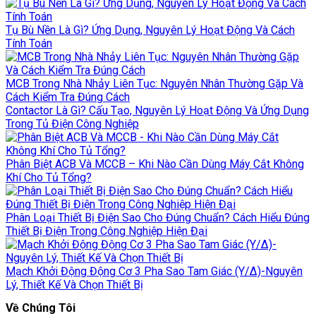
Tụ Bù Nền Là Gì? Ứng Dụng, Nguyên Lý Hoạt Động Và Cách
Tính Toán
MCB Trong Nhà Nhảy Liên Tục: Nguyên Nhân Thường Gặp Và
Cách Kiểm Tra Đúng Cách
Contactor Là Gì? Cấu Tạo, Nguyên Lý Hoạt Động Và Ứng Dụng
Trong Tủ Điện Công Nghiệp
Phân Biệt ACB Và MCCB – Khi Nào Cần Dùng Máy Cắt Không
Khí Cho Tủ Tổng?
Phân Loại Thiết Bị Điện Sao Cho Đúng Chuẩn? Cách Hiểu Đúng
Thiết Bị Điện Trong Công Nghiệp Hiện Đại
Mạch Khởi Động Động Cơ 3 Pha Sao Tam Giác (Y/Δ)-Nguyên
Lý, Thiết Kế Và Chọn Thiết Bị
Về Chúng Tôi