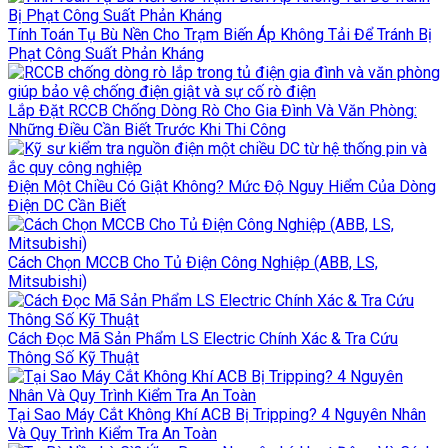
Tính Toán Tụ Bù Nền Cho Trạm Biến Áp Không Tải Để Tránh Bị
Phạt Công Suất Phản Kháng
Lắp Đặt RCCB Chống Dòng Rò Cho Gia Đình Và Văn Phòng:
Những Điều Cần Biết Trước Khi Thi Công
Điện Một Chiều Có Giật Không? Mức Độ Nguy Hiểm Của Dòng
Điện DC Cần Biết
Cách Chọn MCCB Cho Tủ Điện Công Nghiệp (ABB, LS,
Mitsubishi)
Cách Đọc Mã Sản Phẩm LS Electric Chính Xác & Tra Cứu
Thông Số Kỹ Thuật
Tại Sao Máy Cắt Không Khí ACB Bị Tripping? 4 Nguyên Nhân
Và Quy Trình Kiểm Tra An Toàn