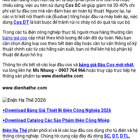
chiếu sáng, việc ưu tiên sử dụng
Cos SC
sẽ giúp giảm tới 30-40% chi
phí vật tư đầu cos mà vẫn đảm bảo an toàn kỹ thuật. Ngược lại, tại
các vị trí kết nối thanh cái (Busbar) tổng hoặc đầu ra máy biến áp, việc
dùng
Cos DT
là bắt buộc để tránh rủi ro cháy nổ do quá tải cục bộ.
Trong các tủ điện công nghiệp thực tế, người mua hàng thường cần
bảng giá cos
cập nhật theo khối lượng để cân đối dự toán. Nếu bạn
cần chọn đúng loại cos theo tiết diện dây hoặc cần tư vấn thông số kỹ
thuật chính xác từ các hãng sản xuất, bạn có thể liên hệ bộ phận kỹ
thuật để được hỗ trợ.
Thông tin chi tiết về các loại đầu cos và
bảng giá Đầu Cos mới nhất
,
vui lòng liên hệ:
Ms Nhung – 0907 764 966
hoặc truy cập trực tiếp hệ
thống sản phẩm tại
www.dienhathe.com
.
www.dienhathe.com
+Download Bảng Giá Thiết Bị Điện Công Nghiệp 2026
+Download Catalog Các Sản Phẩm Điện Công Nhiệp
Điện Hạ Thế
phân phối sỉ và lẻ các loại đầu cos dùng cho tủ điện và hệ
thống công nghiệp. Chúng tôi cung cấp đầy đủ dòng
SC
,
DT
,
DTL
,