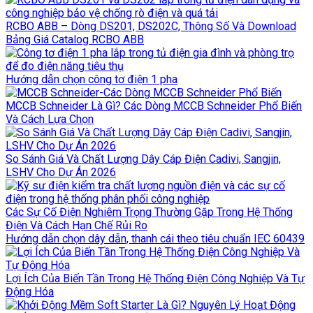
RCBO ABB – Dòng DS201, DS202C, Thông Số Và Download
Bảng Giá Catalog RCBO ABB
Hướng dẫn chọn công tơ điện 1 pha
MCCB Schneider Là Gì? Các Dòng MCCB Schneider Phổ Biến
Và Cách Lựa Chọn
So Sánh Giá Và Chất Lượng Dây Cáp Điện Cadivi, Sangjin,
LSHV Cho Dự Án 2026
Các Sự Cố Điện Nghiêm Trọng Thường Gặp Trong Hệ Thống
Điện Và Cách Hạn Chế Rủi Ro
Hướng dẫn chọn dây dẫn, thanh cái theo tiêu chuẩn IEC 60439
Lợi Ích Của Biến Tần Trong Hệ Thống Điện Công Nghiệp Và Tự
Động Hóa