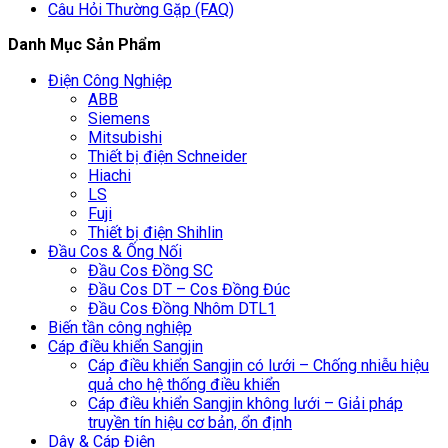
Câu Hỏi Thường Gặp (FAQ)
Danh Mục Sản Phẩm
Điện Công Nghiệp
ABB
Siemens
Mitsubishi
Thiết bị điện Schneider
Hiachi
LS
Fuji
Thiết bị điện Shihlin
Đầu Cos & Ống Nối
Đầu Cos Đồng SC
Đầu Cos DT – Cos Đồng Đúc
Đầu Cos Đồng Nhôm DTL1
Biến tần công nghiệp
Cáp điều khiển Sangjin
Cáp điều khiển Sangjin có lưới – Chống nhiễu hiệu
quả cho hệ thống điều khiển
Cáp điều khiển Sangjin không lưới – Giải pháp
truyền tín hiệu cơ bản, ổn định
Dây & Cáp Điện