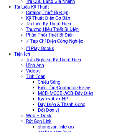
Tra Cứu Bảng Giá Nhanh
Tài Liệu Kỹ Thuật
Catalog Thiết Bị Điện
Kỹ Thuật Điện Cơ Bản
Tài Liệu Kỹ Thuật Điện
Thương Hiệu Thiết Bị Điện
Phân Phối Thiết Bị Điện
⚡ Tạp Chí Điện Công Nghiệp
📕Play Books
Tiện Ích
Trắc Nghiệm Kỹ Thuật Điện
Hình Ảnh
Videos
Tính Toán
Chiếu Sáng
Biến Tần-Contactor-Relay
MCB-MCCB-ACB-Dây Điện
Kw >< A >< HP
Dây Điện & Thanh Đồng
Đổi Đơn vị
Web – Desk
Rút Gọn Link
phongvan.link/xxx