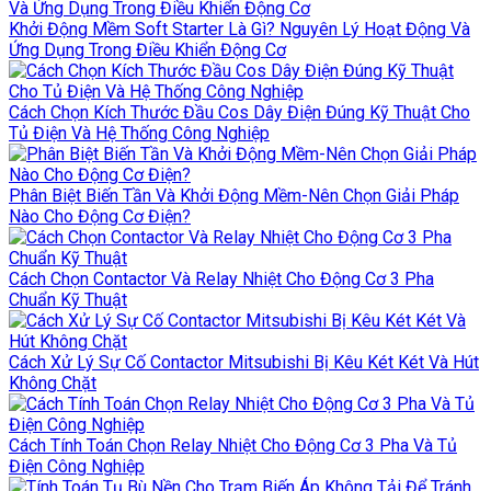
Khởi Động Mềm Soft Starter Là Gì? Nguyên Lý Hoạt Động Và
Ứng Dụng Trong Điều Khiển Động Cơ
Cách Chọn Kích Thước Đầu Cos Dây Điện Đúng Kỹ Thuật Cho
Tủ Điện Và Hệ Thống Công Nghiệp
Phân Biệt Biến Tần Và Khởi Động Mềm-Nên Chọn Giải Pháp
Nào Cho Động Cơ Điện?
Cách Chọn Contactor Và Relay Nhiệt Cho Động Cơ 3 Pha
Chuẩn Kỹ Thuật
Cách Xử Lý Sự Cố Contactor Mitsubishi Bị Kêu Két Két Và Hút
Không Chặt
Cách Tính Toán Chọn Relay Nhiệt Cho Động Cơ 3 Pha Và Tủ
Điện Công Nghiệp