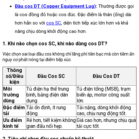
Đầu cos DT (Copper Equipment Lug)
:
Thường được gọi
là cos đồng đỏ hoặc cos đúc. Đặc điểm là thân (ống) dài
hơn hẳn so với
cos SC
, diện tích tiếp xúc lớn hơn và khả
năng chịu dòng khởi động cao hơn.
1. Khi nào chọn cos SC, khi nào dùng cos DT?
Việc chọn sai loại đầu cos không chỉ lãng phí tiền bạc mà còn tiềm ẩn
nguy cơ phát nóng tại điểm tiếp xúc.
Thông
số/Điều
Đầu Cos SC
Đầu Cos DT
kiện
Môi
Tủ điện hạ thế trung
Tủ điện tổng (MSB), trạm
trường
bình, bảng điện dân
biến áp, motor công suất
dùng
dụng.
lớn.
Đặc điểm
Tải ổn định, ít rung
Tải nặng, dòng khởi động
tải
động.
cao, chịu rung động tốt.
Ưu điểm
Rẻ hơn, tiết kiệm không
Giá cao hơn, nhưng chịu quá
kinh tế
gian đấu nối hẹp.
tải cực tốt.
2. Tiêu chí chọn đầu cos chuẩn kỹ thuật