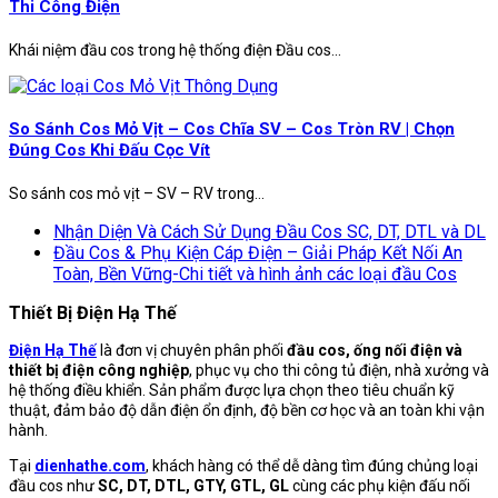
Thi Công Điện
Khái niệm đầu cos trong hệ thống điện Đầu cos...
So Sánh Cos Mỏ Vịt – Cos Chĩa SV – Cos Tròn RV | Chọn
Đúng Cos Khi Đấu Cọc Vít
So sánh cos mỏ vịt – SV – RV trong...
Nhận Diện Và Cách Sử Dụng Đầu Cos SC, DT, DTL và DL
Đầu Cos & Phụ Kiện Cáp Điện – Giải Pháp Kết Nối An
Toàn, Bền Vững-Chi tiết và hình ảnh các loại đầu Cos
Thiết Bị Điện Hạ Thế
Điện Hạ Thế
là đơn vị chuyên phân phối
đầu cos, ống nối điện và
thiết bị điện công nghiệp
, phục vụ cho thi công tủ điện, nhà xưởng và
hệ thống điều khiển. Sản phẩm được lựa chọn theo tiêu chuẩn kỹ
thuật, đảm bảo độ dẫn điện ổn định, độ bền cơ học và an toàn khi vận
hành.
Tại
dienhathe.com
, khách hàng có thể dễ dàng tìm đúng chủng loại
đầu cos như
SC, DT, DTL, GTY, GTL, GL
cùng các phụ kiện đấu nối