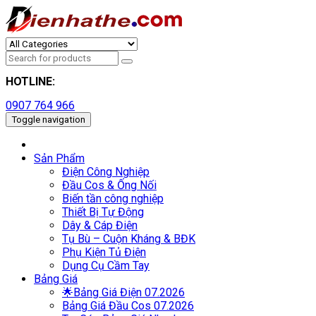
HOTLINE:
0907 764 966
Toggle navigation
Sản Phẩm
Điện Công Nghiệp
Đầu Cos & Ống Nối
Biến tần công nghiệp
Thiết Bị Tự Động
Dây & Cáp Điện
Tụ Bù – Cuộn Kháng & BĐK
Phụ Kiện Tủ Điện
Dụng Cụ Cầm Tay
Bảng Giá
🌟Bảng Giá Điện 07.2026
Bảng Giá Đầu Cos 07.2026