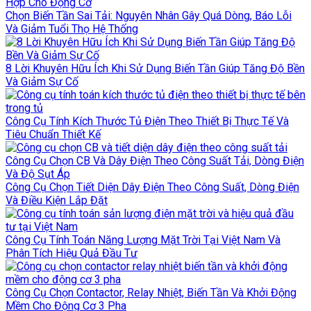
Hợp Cho Động Cơ
Chọn Biến Tần Sai Tải: Nguyên Nhân Gây Quá Dòng, Báo Lỗi
Và Giảm Tuổi Thọ Hệ Thống
8 Lời Khuyên Hữu Ích Khi Sử Dụng Biến Tần Giúp Tăng Độ Bền
Và Giảm Sự Cố
Công Cụ Tính Kích Thước Tủ Điện Theo Thiết Bị Thực Tế Và
Tiêu Chuẩn Thiết Kế
Công Cụ Chọn CB Và Dây Điện Theo Công Suất Tải, Dòng Điện
Và Độ Sụt Áp
Công Cụ Chọn Tiết Diện Dây Điện Theo Công Suất, Dòng Điện
Và Điều Kiện Lắp Đặt
Công Cụ Tính Toán Năng Lượng Mặt Trời Tại Việt Nam Và
Phân Tích Hiệu Quả Đầu Tư
Công Cụ Chọn Contactor, Relay Nhiệt, Biến Tần Và Khởi Động
Mềm Cho Động Cơ 3 Pha