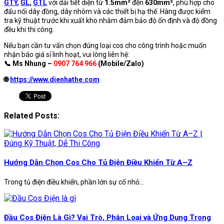
GTY
,
GL
,
GTL
với dải tiết diện từ
1.5mm²
đến
630mm²
, phù hợp cho
đấu nối dây đồng, dây nhôm và các thiết bị hạ thế. Hàng được kiểm
tra kỹ thuật trước khi xuất kho nhằm đảm bảo độ ổn định và độ đồng
đều khi thi công.
Nếu bạn cần tư vấn chọn đúng loại cos cho công trình hoặc muốn
nhận báo giá sỉ linh hoạt, vui lòng liên hệ:
📞 Ms Nhung –
0907 764 966
(Mobile/Zalo)
🌐
https://www.dienhathe.com
Related Posts:
Hướng Dẫn Chọn Cos Cho Tủ Điện Điều Khiển Từ A–Z
Trong tủ điện điều khiển, phần lớn sự cố nhỏ...
Đầu Cos Điện Là Gì? Vai Trò, Phân Loại và Ứng Dụng Trong