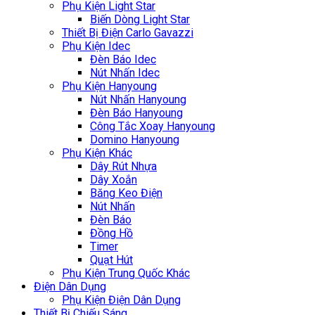
Phụ Kiện Light Star
Biến Dòng Light Star
Thiết Bị Điện Carlo Gavazzi
Phụ Kiện Idec
Đèn Báo Idec
Nút Nhấn Idec
Phụ Kiện Hanyoung
Nút Nhấn Hanyoung
Đèn Báo Hanyoung
Công Tắc Xoay Hanyoung
Domino Hanyoung
Phụ Kiện Khác
Dây Rút Nhựa
Dây Xoắn
Băng Keo Điện
Nút Nhấn
Đèn Báo
Đồng Hồ
Timer
Quạt Hút
Phụ Kiện Trung Quốc Khác
Điện Dân Dụng
Phụ Kiện Điện Dân Dụng
Thiết Bị Chiếu Sáng