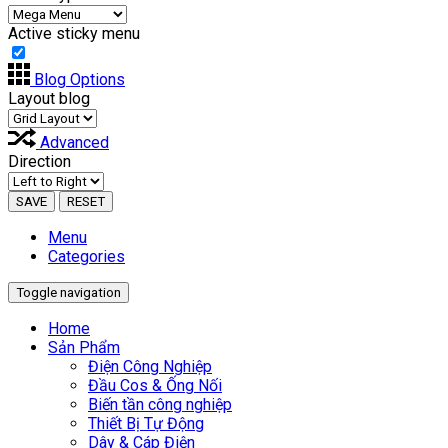
Active sticky menu
Blog Options
Layout blog
Advanced
Direction
SAVE
RESET
Menu
Categories
Toggle navigation
Home
Sản Phẩm
Điện Công Nghiệp
Đầu Cos & Ống Nối
Biến tần công nghiệp
Thiết Bị Tự Động
Dây & Cáp Điện