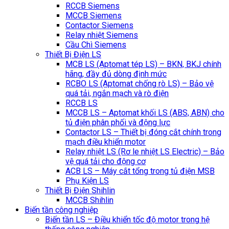
RCCB Siemens
MCCB Siemens
Contactor Siemens
Relay nhiệt Siemens
Cầu Chì Siemens
Thiết Bị Điện LS
MCB LS (Aptomat tép LS) – BKN, BKJ chính
hãng, đầy đủ dòng định mức
RCBO LS (Aptomat chống rò LS) – Bảo vệ
quá tải, ngắn mạch và rò điện
RCCB LS
MCCB LS – Aptomat khối LS (ABS, ABN) cho
tủ điện phân phối và động lực
Contactor LS – Thiết bị đóng cắt chính trong
mạch điều khiển motor
Relay nhiệt LS (Rơ le nhiệt LS Electric) – Bảo
vệ quá tải cho động cơ
ACB LS – Máy cắt tổng trong tủ điện MSB
Phụ Kiện LS
Thiết Bị Điện Shihlin
MCCB Shihlin
Biến tần công nghiệp
Biến tần LS – Điều khiển tốc độ motor trong hệ