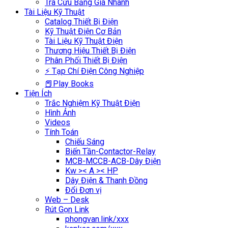
Tra Cứu Bảng Giá Nhanh
Tài Liệu Kỹ Thuật
Catalog Thiết Bị Điện
Kỹ Thuật Điện Cơ Bản
Tài Liệu Kỹ Thuật Điện
Thương Hiệu Thiết Bị Điện
Phân Phối Thiết Bị Điện
⚡ Tạp Chí Điện Công Nghiệp
📕Play Books
Tiện Ích
Trắc Nghiệm Kỹ Thuật Điện
Hình Ảnh
Videos
Tính Toán
Chiếu Sáng
Biến Tần-Contactor-Relay
MCB-MCCB-ACB-Dây Điện
Kw >< A >< HP
Dây Điện & Thanh Đồng
Đổi Đơn vị
Web – Desk
Rút Gọn Link
phongvan.link/xxx