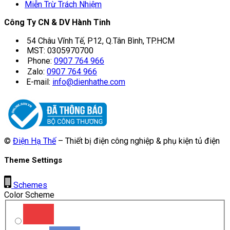
Miễn Trừ Trách Nhiệm
Công Ty CN & DV Hành Tinh
54 Châu Vĩnh Tế, P12, Q.Tân Bình, TP.HCM
MST: 0305970700
Phone:
0907 764 966
Zalo:
0907 764 966
E-mail:
info@dienhathe.com
©
Điện Hạ Thế
– Thiết bị điện công nghiệp & phụ kiện tủ điện
Theme Settings
Schemes
Color Scheme