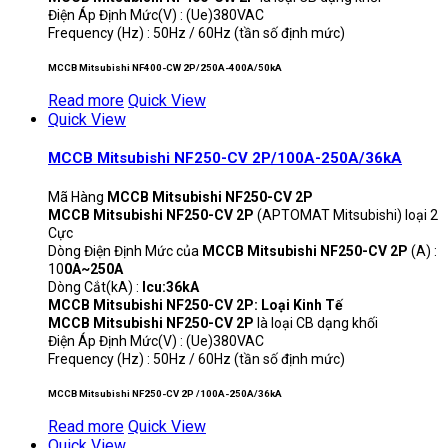
Điện Áp Định Mức(V) : (Ue)380VAC
Frequency (Hz) : 50Hz / 60Hz (tần số định mức)
MCCB Mitsubishi NF400-CW 2P/250A-400A/50kA
Read more
Quick View
Quick View
MCCB Mitsubishi NF250-CV 2P/100A-250A/36kA
Mã Hàng
MCCB Mitsubishi NF250-CV 2P
MCCB Mitsubishi NF250-CV 2P
(APTOMAT Mitsubishi) loại 2
Cực
Dòng Điện Định Mức của
MCCB Mitsubishi NF250-CV 2P
(A) :
10
0A~250A
Dòng Cắt(kA) :
Icu:36kA
MCCB Mitsubishi NF250-CV 2P: Loại Kinh Tế
MCCB Mitsubishi NF250-CV 2P
là loại CB dạng khối
Điện Áp Định Mức(V) : (Ue)380VAC
Frequency (Hz) : 50Hz / 60Hz (tần số định mức)
MCCB Mitsubishi NF250-CV 2P /100A-250A/36kA
Read more
Quick View
Quick View