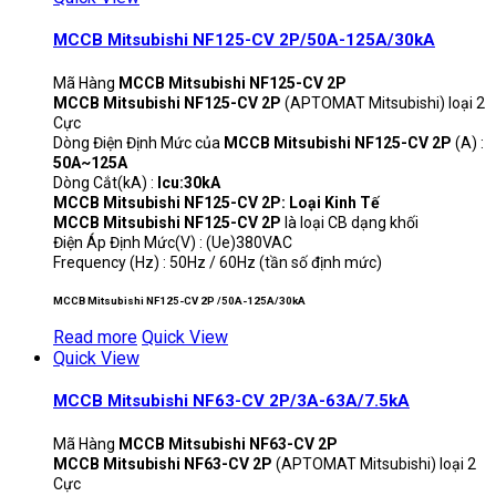
MCCB Mitsubishi NF125-CV 2P/50A-125A/30kA
Mã Hàng
MCCB Mitsubishi NF125-CV 2P
MCCB Mitsubishi NF125-CV 2P
(APTOMAT Mitsubishi) loại 2
Cực
Dòng Điện Định Mức của
MCCB Mitsubishi NF125-CV 2P
(A) :
50A~125A
Dòng Cắt(kA) :
Icu:30kA
MCCB Mitsubishi NF125-CV 2P: Loại Kinh Tế
MCCB Mitsubishi NF125-CV 2P
là loại CB dạng khối
Điện Áp Định Mức(V) : (Ue)380VAC
Frequency (Hz) : 50Hz / 60Hz (tần số định mức)
MCCB Mitsubishi NF125-CV 2P /50A-125A/30kA
Read more
Quick View
Quick View
MCCB Mitsubishi NF63-CV 2P/3A-63A/7.5kA
Mã Hàng
MCCB Mitsubishi NF63-CV 2P
MCCB Mitsubishi NF63-CV 2P
(APTOMAT Mitsubishi) loại 2
Cực