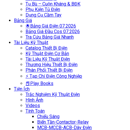
Tụ Bù – Cuộn Kháng & BĐK
Phụ Kiện Tủ Điện
Dụng Cụ Cầm Tay
Bảng Giá
🌟Bảng Giá Điện 07.2026
Bảng Giá Đầu Cos 07.2026
Tra Cứu Bảng Giá Nhanh
Tài Liệu Kỹ Thuật
Catalog Thiết Bị Điện
Kỹ Thuật Điện Cơ Bản
Tài Liệu Kỹ Thuật Điện
Thương Hiệu Thiết Bị Điện
Phân Phối Thiết Bị Điện
⚡ Tạp Chí Điện Công Nghiệp
📕Play Books
Tiện Ích
Trắc Nghiệm Kỹ Thuật Điện
Hình Ảnh
Videos
Tính Toán
Chiếu Sáng
Biến Tần-Contactor-Relay
MCB-MCCB-ACB-Dây Điện