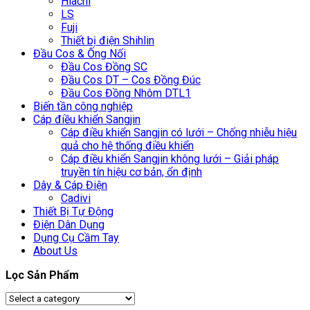
Hiachi
LS
Fuji
Thiết bị điện Shihlin
Đầu Cos & Ống Nối
Đầu Cos Đồng SC
Đầu Cos DT – Cos Đồng Đúc
Đầu Cos Đồng Nhôm DTL1
Biến tần công nghiệp
Cáp điều khiển Sangjin
Cáp điều khiển Sangjin có lưới – Chống nhiễu hiệu
quả cho hệ thống điều khiển
Cáp điều khiển Sangjin không lưới – Giải pháp
truyền tín hiệu cơ bản, ổn định
Dây & Cáp Điện
Cadivi
Thiết Bị Tự Động
Điện Dân Dụng
Dụng Cụ Cầm Tay
About Us
Lọc Sản Phẩm