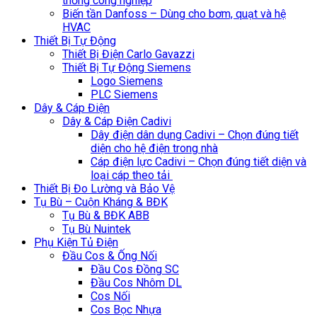
thống công nghiệp
Biến tần Danfoss – Dùng cho bơm, quạt và hệ
HVAC
Thiết Bị Tự Động
Thiết Bị Điện Carlo Gavazzi
Thiết Bị Tự Động Siemens
Logo Siemens
PLC Siemens
Dây & Cáp Điện
Dây & Cáp Điện Cadivi
Dây điện dân dụng Cadivi – Chọn đúng tiết
diện cho hệ điện trong nhà
Cáp điện lực Cadivi – Chọn đúng tiết diện và
loại cáp theo tải
Thiết Bị Đo Lường và Bảo Vệ
Tụ Bù – Cuộn Kháng & BĐK
Tụ Bù & BĐK ABB
Tụ Bù Nuintek
Phụ Kiện Tủ Điện
Đầu Cos & Ống Nối
Đầu Cos Đồng SC
Đầu Cos Nhôm DL
Cos Nối
Cos Bọc Nhựa