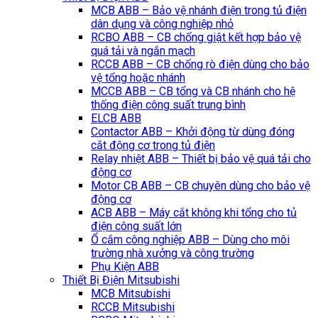
MCB ABB – Bảo vệ nhánh điện trong tủ điện
dân dụng và công nghiệp nhỏ
RCBO ABB – CB chống giật kết hợp bảo vệ
quá tải và ngắn mạch
RCCB ABB – CB chống rò điện dùng cho bảo
vệ tổng hoặc nhánh
MCCB ABB – CB tổng và CB nhánh cho hệ
thống điện công suất trung bình
ELCB ABB
Contactor ABB – Khởi động từ dùng đóng
cắt động cơ trong tủ điện
Relay nhiệt ABB – Thiết bị bảo vệ quá tải cho
động cơ
Motor CB ABB – CB chuyên dùng cho bảo vệ
động cơ
ACB ABB – Máy cắt không khi tổng cho tủ
điện công suất lớn
Ổ cắm công nghiệp ABB – Dùng cho môi
trường nhà xưởng và công trường
Phụ Kiện ABB
Thiết Bị Điện Mitsubishi
MCB Mitsubishi
RCCB Mitsubishi