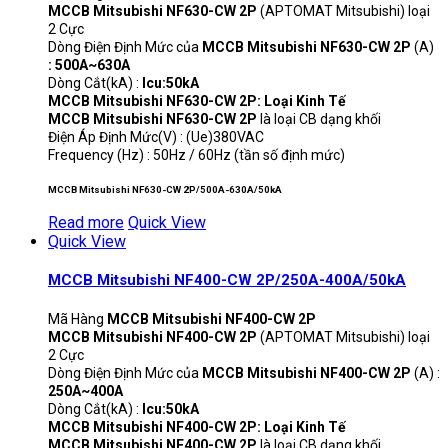
MCCB Mitsubishi NF630-CW 2P
(APTOMAT Mitsubishi) loại
2 Cực
Dòng Điện Định Mức của
MCCB Mitsubishi NF630-CW 2P
(A)
: 500A~630A
Dòng Cắt(kA) :
Icu:50kA
MCCB Mitsubishi NF630-CW 2P: Loại Kinh Tế
MCCB Mitsubishi NF630-CW 2P
là loại CB dạng khối
Điện Áp Định Mức(V) : (Ue)380VAC
Frequency (Hz) : 50Hz / 60Hz (tần số định mức)
MCCB Mitsubishi NF630-CW 2P/500A-630A/50kA
Read more
Quick View
Quick View
MCCB Mitsubishi NF400-CW 2P/250A-400A/50kA
Mã Hàng
MCCB Mitsubishi NF400-CW 2P
MCCB Mitsubishi NF400-CW 2P
(APTOMAT Mitsubishi) loại
2 Cực
Dòng Điện Định Mức của
MCCB Mitsubishi NF400-CW 2P
(A) :
250A~400A
Dòng Cắt(kA) :
Icu:50kA
MCCB Mitsubishi NF400-CW 2P: Loại Kinh Tế
MCCB Mitsubishi NF400-CW 2P
là loại CB dạng khối