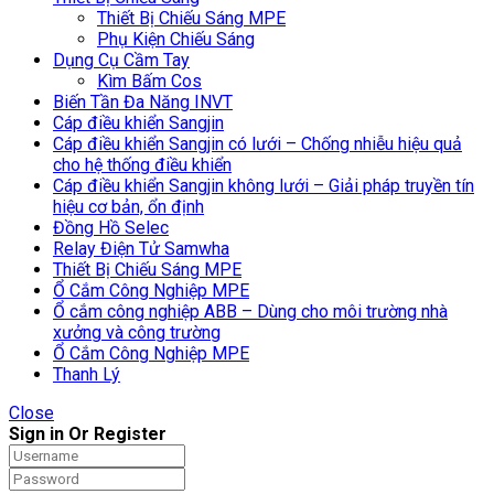
Thiết Bị Chiếu Sáng MPE
Phụ Kiện Chiếu Sáng
Dụng Cụ Cầm Tay
Kìm Bấm Cos
Biến Tần Đa Năng INVT
Cáp điều khiển Sangjin
Cáp điều khiển Sangjin có lưới – Chống nhiễu hiệu quả
cho hệ thống điều khiển
Cáp điều khiển Sangjin không lưới – Giải pháp truyền tín
hiệu cơ bản, ổn định
Đồng Hồ Selec
Relay Điện Tử Samwha
Thiết Bị Chiếu Sáng MPE
Ổ Cắm Công Nghiệp MPE
Ổ cắm công nghiệp ABB – Dùng cho môi trường nhà
xưởng và công trường
Ổ Cắm Công Nghiệp MPE
Thanh Lý
Close
Sign in Or Register