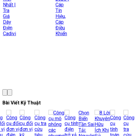
Nhất |
Cáp
Tra
Tín
Giá
Hiệu,
Dây
Cáp
Điện
Điều
Cadivi
Khiển
Bài Viết Kỹ Thuật
Chọn
Biến
Tần Sai
Tải:
Nguyên