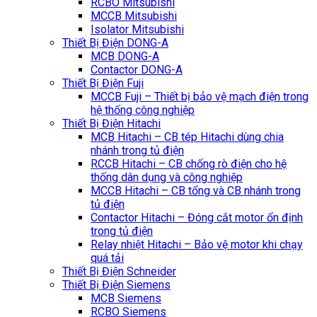
RCBO Mitsubishi
MCCB Mitsubishi
Isolator Mitsubishi
Thiết Bị Điện DONG-A
MCB DONG-A
Contactor DONG-A
Thiết Bị Điện Fuji
MCCB Fuji – Thiết bị bảo vệ mạch điện trong
hệ thống công nghiệp
Thiết Bị Điện Hitachi
MCB Hitachi – CB tép Hitachi dùng chia
nhánh trong tủ điện
RCCB Hitachi – CB chống rò điện cho hệ
thống dân dụng và công nghiệp
MCCB Hitachi – CB tổng và CB nhánh trong
tủ điện
Contactor Hitachi – Đóng cắt motor ổn định
trong tủ điện
Relay nhiệt Hitachi – Bảo vệ motor khi chạy
quá tải
Thiết Bị Điện Schneider
Thiết Bị Điện Siemens
MCB Siemens
RCBO Siemens