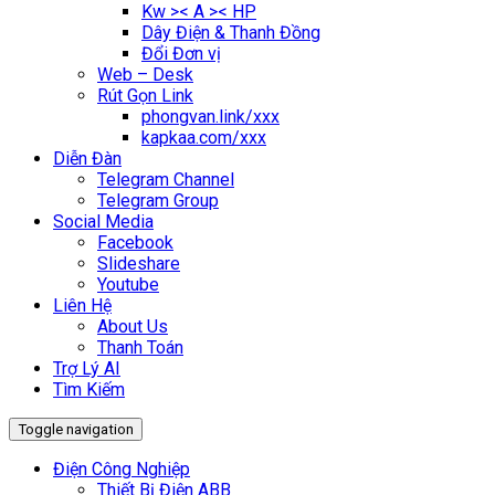
Kw >< A >< HP
Dây Điện & Thanh Đồng
Đổi Đơn vị
Web – Desk
Rút Gọn Link
phongvan.link/xxx
kapkaa.com/xxx
Diễn Đàn
Telegram Channel
Telegram Group
Social Media
Facebook
Slideshare
Youtube
Liên Hệ
About Us
Thanh Toán
Trợ Lý AI
Tìm Kiếm
Toggle navigation
Điện Công Nghiệp
Thiết Bị Điện ABB