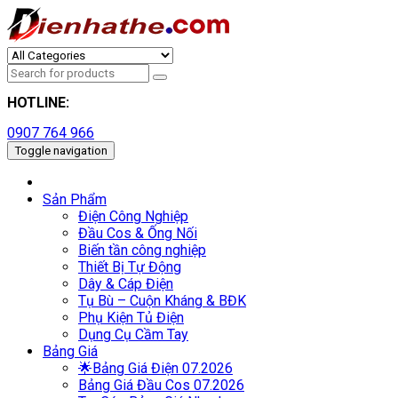
HOTLINE:
0907 764 966
Toggle navigation
Sản Phẩm
Điện Công Nghiệp
Đầu Cos & Ống Nối
Biến tần công nghiệp
Thiết Bị Tự Động
Dây & Cáp Điện
Tụ Bù – Cuộn Kháng & BĐK
Phụ Kiện Tủ Điện
Dụng Cụ Cầm Tay
Bảng Giá
🌟Bảng Giá Điện 07.2026
Bảng Giá Đầu Cos 07.2026