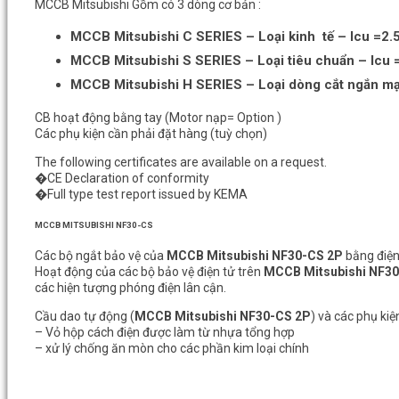
MCCB Mitsubishi Gồm có 3 dòng cơ bản :
MCCB Mitsubishi C SERIES – Loại kinh tế – Icu =2
MCCB Mitsubishi S SERIES – Loại tiêu chuẩn – Icu
MCCB Mitsubishi H SERIES – Loại dòng cắt ngắn m
CB hoạt động bằng tay (Motor nạp= Option )
Các phụ kiện cần phải đặt hàng (tuỳ chọn)
The following certificates are available on a request.
�CE Declaration of conformity
�Full type test report issued by KEMA
MCCB MITSUBISHI NF30-CS
Các bộ ngắt bảo vệ của
MCCB Mitsubishi NF30-CS 2P
bằng điện
Hoạt động của các bộ bảo vệ điện tử trên
MCCB Mitsubishi NF3
các hiện tượng phóng điện lân cận.
Cầu dao tự động (
MCCB Mitsubishi NF30-CS 2P
) và các phụ kiệ
– Vỏ hộp cách điện được làm từ nhựa tổng hợp
– xử lý chống ăn mòn cho các phần kim loại chính