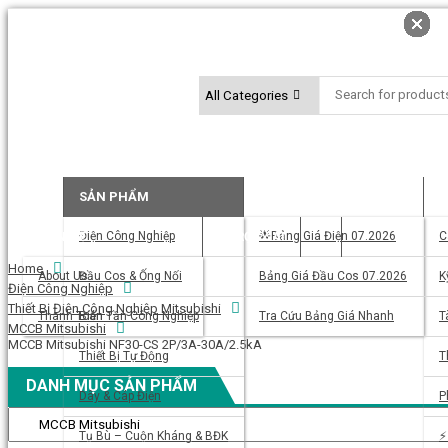
SẢN PHẨM
BẢNG GIÁ
T
LIÊN HỆ
Điện Công Nghiệp
TRỢ LÝ AI
🌟Bảng Giá Điện 07.2026
C
Home
About Us
Đầu Cos & Ống Nối
Bảng Giá Đầu Cos 07.2026
K
Điện Công Nghiệp
Thiết Bị Điện Công Nghiệp Mitsubishi
Thanh Toán
Biến Tần Công Nghiệp
Tra Cứu Bảng Giá Nhanh
T
MCCB Mitsubishi
MCCB Mitsubishi NF30-CS 2P/3A-30A/2.5kA
Thiết Bị Tự Động
T
DANH MỤC SẢN PHẨM
Dây & Cáp Điện
P
Tụ Bù – Cuộn Kháng & BĐK
⚡