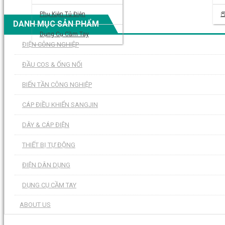
Phụ Kiện Tủ Điện

DANH MỤC SẢN PHẨM
Dụng Cụ Cầm Tay
ĐIỆN CÔNG NGHIỆP
ĐẦU COS & ỐNG NỐI
BIẾN TẦN CÔNG NGHIỆP
CÁP ĐIỀU KHIỂN SANGJIN
DÂY & CÁP ĐIỆN
THIẾT BỊ TỰ ĐỘNG
ĐIỆN DÂN DỤNG
DỤNG CỤ CẦM TAY
ABOUT US