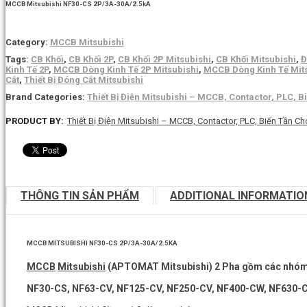
MCCB Mitsubishi NF30-CS 2P/3A-30A/2.5kA
Category:
MCCB Mitsubishi
Tags:
CB Khối
,
CB Khối 2P
,
CB Khối 2P Mitsubishi
,
CB Khối Mitsubishi
,
Đ
Kinh Tế 2P
,
MCCB Dòng Kinh Tế 2P Mitsubishi
,
MCCB Dòng Kinh Tế Mit
Cắt
,
Thiết Bị Đóng Cắt Mitsubishi
Brand Categories:
Thiết Bị Điện Mitsubishi – MCCB, Contactor, PLC, B
PRODUCT BY:
Thiết Bị Điện Mitsubishi – MCCB, Contactor, PLC, Biến Tần Ch
THÔNG TIN SẢN PHẨM
ADDITIONAL INFORMATIO
MCCB MITSUBISHI NF30-CS 2P/3A-30A/2.5KA
MCCB
Mitsubishi
(APTOMAT Mitsubishi) 2 Pha gồm các nhóm
NF30-CS, NF63-CV, NF125-CV, NF250-CV, NF400-CW, NF630-