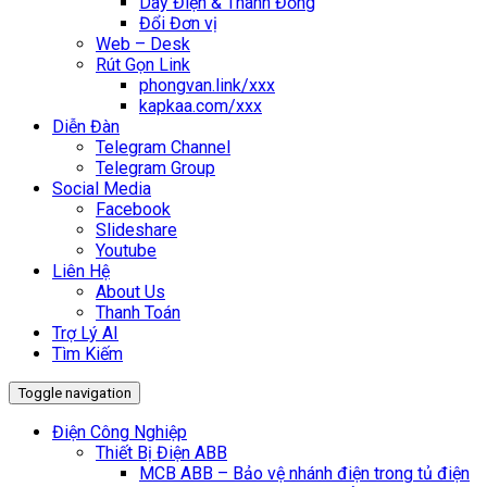
Dây Điện & Thanh Đồng
Đổi Đơn vị
Web – Desk
Rút Gọn Link
phongvan.link/xxx
kapkaa.com/xxx
Diễn Đàn
Telegram Channel
Telegram Group
Social Media
Facebook
Slideshare
Youtube
Liên Hệ
About Us
Thanh Toán
Trợ Lý AI
Tìm Kiếm
Toggle navigation
Điện Công Nghiệp
Thiết Bị Điện ABB
MCB ABB – Bảo vệ nhánh điện trong tủ điện