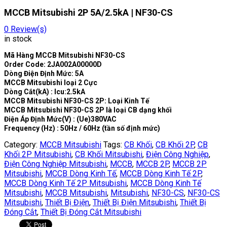
MCCB Mitsubishi 2P 5A/2.5kA | NF30-CS
0
Review(s)
in stock
Mã Hàng MCCB Mitsubishi NF30-CS
Order Code: 2JA002A00000D
Dòng Điện Định Mức: 5A
MCCB Mitsubishi loại 2 Cực
Dòng Cắt(kA) : Icu:2.5kA
MCCB Mitsubishi NF30-CS 2P: Loại Kinh Tế
MCCB Mitsubishi NF30-CS 2P là loại CB dạng khối
Điện Áp Định Mức(V) : (Ue)380VAC
Frequency (Hz) : 50Hz / 60Hz (tần số định mức)
Category:
MCCB Mitsubishi
Tags:
CB Khối
,
CB Khối 2P
,
CB
Khối 2P Mitsubishi
,
CB Khối Mitsubishi
,
Điện Công Nghiệp
,
Điện Công Nghiệp Mitsubishi
,
MCCB
,
MCCB 2P
,
MCCB 2P
Mitsubishi
,
MCCB Dòng Kinh Tế
,
MCCB Dòng Kinh Tế 2P
,
MCCB Dòng Kinh Tế 2P Mitsubishi
,
MCCB Dòng Kinh Tế
Mitsubishi
,
MCCB Mitsubishi
,
Mitsubishi
,
NF30-CS
,
NF30-CS
Mitsubishi
,
Thiết Bị Điện
,
Thiết Bị Điện Mitsubishi
,
Thiết Bị
Đóng Cắt
,
Thiết Bị Đóng Cắt Mitsubishi