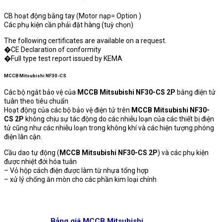
CB hoạt động bằng tay (Motor nạp= Option )
Các phụ kiện cần phải đặt hàng (tuỳ chọn)
The following certificates are available on a request.
�CE Declaration of conformity
�Full type test report issued by KEMA
MCCB Mitsubishi NF30-CS
Các bộ ngắt bảo vệ của
MCCB Mitsubishi NF30-CS 2P
bằng điện tử
tuân theo tiêu chuẩn
Hoạt động của các bộ bảo vệ điện tử trên
MCCB Mitsubishi NF30-
CS 2P
không chịu sự tác động do các nhiễu loạn của các thiết bị điện
tử cũng như các nhiễu loạn trong không khí và các hiện tượng phóng
điện lân cận.
Cầu dao tự động (
MCCB Mitsubishi NF30-CS 2P
) và các phụ kiện
được nhiệt đới hóa tuân
– Vỏ hộp cách điện được làm từ nhựa tổng hợp
– xử lý chống ăn mòn cho các phần kim loại chính
Bảng giá MCCB Mitsubishi