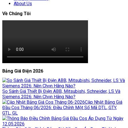
About Us
Về Chúng Tôi
Bảng Giá Điện 2026
So Sánh Giá Thiết Bị Điện ABB, Mitsubishi, Schneider, LS Và
Siemens 2026: Nên Chọn Hãng Nào?
Cập Nhật Bảng Giá
Đầu Cos Tháng 06/2026: Điều Chỉnh Một Số Mã DTL, GTY,
GTL, GL