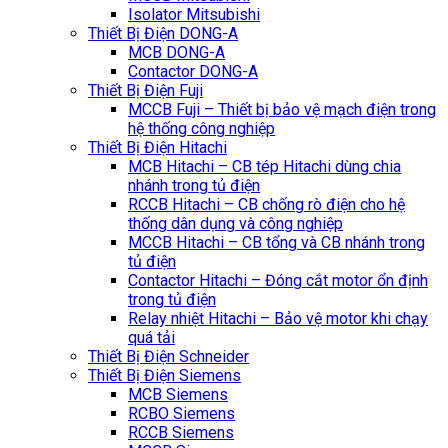
Isolator Mitsubishi
Thiết Bị Điện DONG-A
MCB DONG-A
Contactor DONG-A
Thiết Bị Điện Fuji
MCCB Fuji – Thiết bị bảo vệ mạch điện trong
hệ thống công nghiệp
Thiết Bị Điện Hitachi
MCB Hitachi – CB tép Hitachi dùng chia
nhánh trong tủ điện
RCCB Hitachi – CB chống rò điện cho hệ
thống dân dụng và công nghiệp
MCCB Hitachi – CB tổng và CB nhánh trong
tủ điện
Contactor Hitachi – Đóng cắt motor ổn định
trong tủ điện
Relay nhiệt Hitachi – Bảo vệ motor khi chạy
quá tải
Thiết Bị Điện Schneider
Thiết Bị Điện Siemens
MCB Siemens
RCBO Siemens
RCCB Siemens