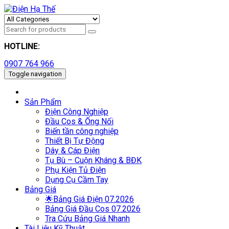
HOTLINE:
0907 764 966
Toggle navigation
Sản Phẩm
Điện Công Nghiệp
Đầu Cos & Ống Nối
Biến tần công nghiệp
Thiết Bị Tự Động
Dây & Cáp Điện
Tụ Bù – Cuộn Kháng & BĐK
Phụ Kiện Tủ Điện
Dụng Cụ Cầm Tay
Bảng Giá
🌟Bảng Giá Điện 07.2026
Bảng Giá Đầu Cos 07.2026
Tra Cứu Bảng Giá Nhanh
Tài Liệu Kỹ Thuật