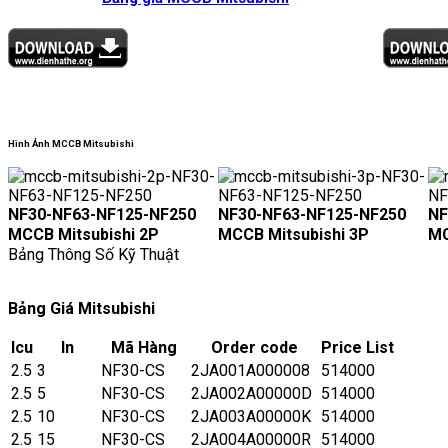
Hình Ảnh MCCB Mitsubishi
NF30-NF63-NF125-NF250
NF30-NF63-NF125-NF250
NF
MCCB Mitsubishi 2P
MCCB Mitsubishi 3P
MC
Bảng Thông Số Kỹ Thuật
Bảng Giá Mitsubishi
Icu
In
Mã Hàng
Order code
Price List
2.5
3
NF30-CS
2JA001A000008
514000
2.5
5
NF30-CS
2JA002A00000D
514000
2.5
10
NF30-CS
2JA003A00000K
514000
2.5
15
NF30-CS
2JA004A00000R
514000