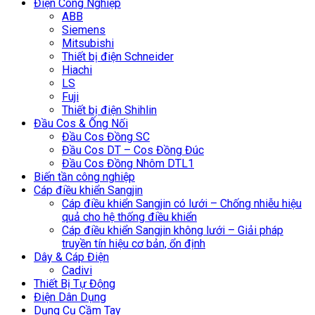
Điện Công Nghiệp
ABB
Siemens
Mitsubishi
Thiết bị điện Schneider
Hiachi
LS
Fuji
Thiết bị điện Shihlin
Đầu Cos & Ống Nối
Đầu Cos Đồng SC
Đầu Cos DT – Cos Đồng Đúc
Đầu Cos Đồng Nhôm DTL1
Biến tần công nghiệp
Cáp điều khiển Sangjin
Cáp điều khiển Sangjin có lưới – Chống nhiễu hiệu
quả cho hệ thống điều khiển
Cáp điều khiển Sangjin không lưới – Giải pháp
truyền tín hiệu cơ bản, ổn định
Dây & Cáp Điện
Cadivi
Thiết Bị Tự Động
Điện Dân Dụng
Dụng Cụ Cầm Tay