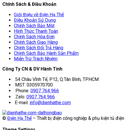
Chính Sách & Điều Khoản
Giới thiệu về Điện Hạ Thế
Điều Khoản Sử Dụng
Chính Sách Bảo Mật
Hình Thức Thanh Toán
Chính Sách Hóa Đơn
Chính Sách Giao Hàng
Chính Sách Đổi Trả Hàng
Chính Sách Bảo Hành Sản Phẩm
Miễn Trừ Trách Nhiệm
Công Ty CN & DV Hành Tinh
54 Châu Vĩnh Tế, P12, Q.Tân Bình, TP.HCM
MST: 0305970700
Phone:
0907 764 966
Zalo:
0907 764 966
E-mail:
info@dienhathe.com
©
Điện Hạ Thế
– Thiết bị điện công nghiệp & phụ kiện tủ điện
Theme Settings