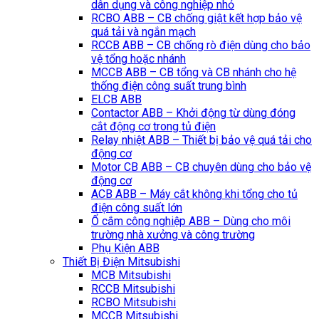
dân dụng và công nghiệp nhỏ
RCBO ABB – CB chống giật kết hợp bảo vệ
quá tải và ngắn mạch
RCCB ABB – CB chống rò điện dùng cho bảo
vệ tổng hoặc nhánh
MCCB ABB – CB tổng và CB nhánh cho hệ
thống điện công suất trung bình
ELCB ABB
Contactor ABB – Khởi động từ dùng đóng
cắt động cơ trong tủ điện
Relay nhiệt ABB – Thiết bị bảo vệ quá tải cho
động cơ
Motor CB ABB – CB chuyên dùng cho bảo vệ
động cơ
ACB ABB – Máy cắt không khi tổng cho tủ
điện công suất lớn
Ổ cắm công nghiệp ABB – Dùng cho môi
trường nhà xưởng và công trường
Phụ Kiện ABB
Thiết Bị Điện Mitsubishi
MCB Mitsubishi
RCCB Mitsubishi
RCBO Mitsubishi
MCCB Mitsubishi