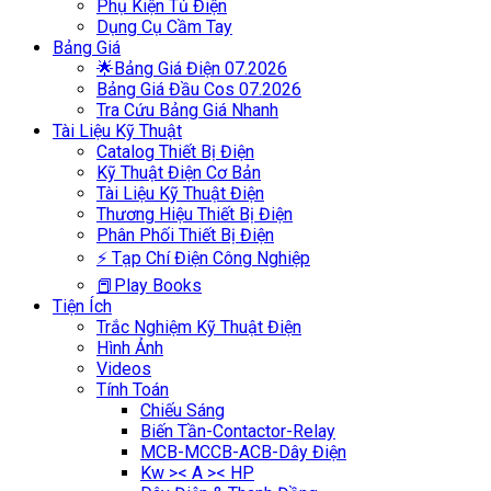
Phụ Kiện Tủ Điện
Dụng Cụ Cầm Tay
Bảng Giá
🌟Bảng Giá Điện 07.2026
Bảng Giá Đầu Cos 07.2026
Tra Cứu Bảng Giá Nhanh
Tài Liệu Kỹ Thuật
Catalog Thiết Bị Điện
Kỹ Thuật Điện Cơ Bản
Tài Liệu Kỹ Thuật Điện
Thương Hiệu Thiết Bị Điện
Phân Phối Thiết Bị Điện
⚡ Tạp Chí Điện Công Nghiệp
📕Play Books
Tiện Ích
Trắc Nghiệm Kỹ Thuật Điện
Hình Ảnh
Videos
Tính Toán
Chiếu Sáng
Biến Tần-Contactor-Relay
MCB-MCCB-ACB-Dây Điện
Kw >< A >< HP