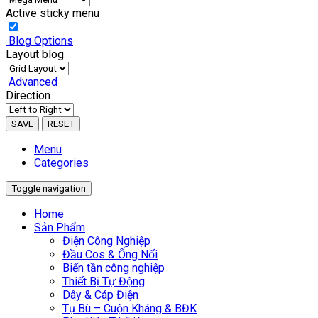
Active sticky menu
Blog Options
Layout blog
Advanced
Direction
SAVE
RESET
Menu
Categories
Toggle navigation
Home
Sản Phẩm
Điện Công Nghiệp
Đầu Cos & Ống Nối
Biến tần công nghiệp
Thiết Bị Tự Động
Dây & Cáp Điện
Tụ Bù – Cuộn Kháng & BĐK