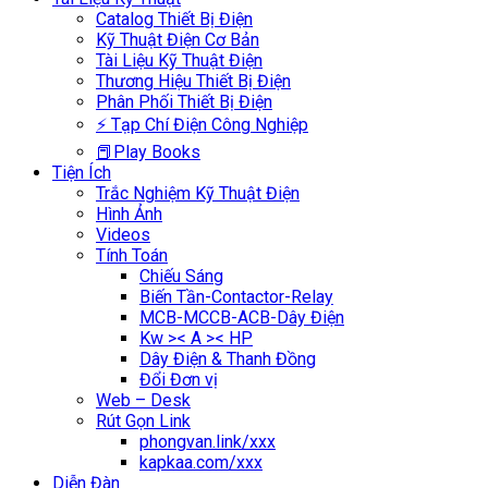
Catalog Thiết Bị Điện
Kỹ Thuật Điện Cơ Bản
Tài Liệu Kỹ Thuật Điện
Thương Hiệu Thiết Bị Điện
Phân Phối Thiết Bị Điện
⚡ Tạp Chí Điện Công Nghiệp
📕Play Books
Tiện Ích
Trắc Nghiệm Kỹ Thuật Điện
Hình Ảnh
Videos
Tính Toán
Chiếu Sáng
Biến Tần-Contactor-Relay
MCB-MCCB-ACB-Dây Điện
Kw >< A >< HP
Dây Điện & Thanh Đồng
Đổi Đơn vị
Web – Desk
Rút Gọn Link
phongvan.link/xxx
kapkaa.com/xxx
Diễn Đàn