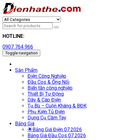
HOTLINE:
0907 764 966
Toggle navigation
Sản Phẩm
Điện Công Nghiệp
Đầu Cos & Ống Nối
Biến tần công nghiệp
Thiết Bị Tự Động
Dây & Cáp Điện
Tụ Bù – Cuộn Kháng & BĐK
Phụ Kiện Tủ Điện
Dụng Cụ Cầm Tay
Bảng Giá
🌟Bảng Giá Điện 07.2026
Bảng Giá Đầu Cos 07.2026