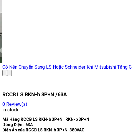
Bảng giá đầu Cos mới nhất tháng 05/2026-T
RCCB LS RKN-b 3P+N /63A
0
Review(s)
in stock
Mã Hàng RCCB LS RKN-b 3P+N : RKN-b 3P+N
Dòng Điện : 63A
Điện Áp của RCCB LS RKN-b 3P+N: 380VAC