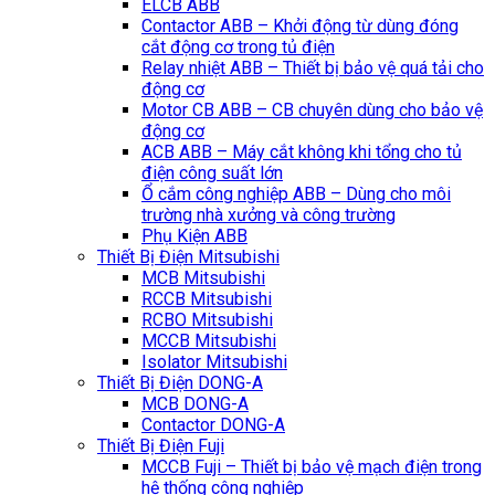
ELCB ABB
Contactor ABB – Khởi động từ dùng đóng
cắt động cơ trong tủ điện
Relay nhiệt ABB – Thiết bị bảo vệ quá tải cho
động cơ
Motor CB ABB – CB chuyên dùng cho bảo vệ
động cơ
ACB ABB – Máy cắt không khi tổng cho tủ
điện công suất lớn
Ổ cắm công nghiệp ABB – Dùng cho môi
trường nhà xưởng và công trường
Phụ Kiện ABB
Thiết Bị Điện Mitsubishi
MCB Mitsubishi
RCCB Mitsubishi
RCBO Mitsubishi
MCCB Mitsubishi
Isolator Mitsubishi
Thiết Bị Điện DONG-A
MCB DONG-A
Contactor DONG-A
Thiết Bị Điện Fuji
MCCB Fuji – Thiết bị bảo vệ mạch điện trong
hệ thống công nghiệp