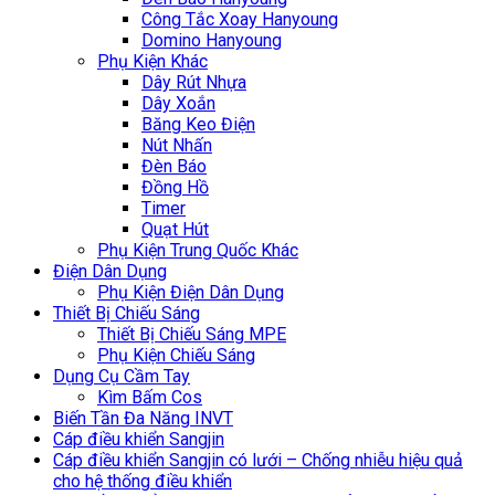
Công Tắc Xoay Hanyoung
Domino Hanyoung
Phụ Kiện Khác
Dây Rút Nhựa
Dây Xoắn
Băng Keo Điện
Nút Nhấn
Đèn Báo
Đồng Hồ
Timer
Quạt Hút
Phụ Kiện Trung Quốc Khác
Điện Dân Dụng
Phụ Kiện Điện Dân Dụng
Thiết Bị Chiếu Sáng
Thiết Bị Chiếu Sáng MPE
Phụ Kiện Chiếu Sáng
Dụng Cụ Cầm Tay
Kìm Bấm Cos
Biến Tần Đa Năng INVT
Cáp điều khiển Sangjin
Cáp điều khiển Sangjin có lưới – Chống nhiễu hiệu quả
cho hệ thống điều khiển