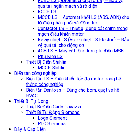
RCBO LS (Aptomat chống rò LS) – Bảo vệ
quá tải, ngắn mạch và rò điện
RCCB LS
MCCB LS – Aptomat khối LS (ABS, ABN) cho
tủ điện phân phối và động lực
Contactor LS – Thiết bị đóng cắt chính trong
mạch điều khiển motor
Relay nhiệt LS (Rơ le nhiệt LS Electric) – Bảo
vệ quá tải cho động cơ
ACB LS – Máy cắt tổng trong tủ điện MSB
Phụ Kiện LS
Thiết Bị Điện Shihlin
MCCB Shihlin
Biến tần công nghiệp
Biến tần LS – Điều khiển tốc độ motor trong hệ
thống công nghiệp
Biến tần Danfoss – Dùng cho bơm, quạt và hệ
HVAC
Thiết Bị Tự Động
Thiết Bị Điện Carlo Gavazzi
Thiết Bị Tự Động Siemens
Logo Siemens
PLC Siemens
Dây & Cáp Điện