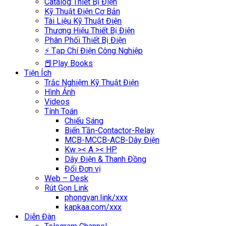
Catalog Thiết Bị Điện
Kỹ Thuật Điện Cơ Bản
Tài Liệu Kỹ Thuật Điện
Thương Hiệu Thiết Bị Điện
Phân Phối Thiết Bị Điện
⚡ Tạp Chí Điện Công Nghiệp
📕Play Books
Tiện Ích
Trắc Nghiệm Kỹ Thuật Điện
Hình Ảnh
Videos
Tính Toán
Chiếu Sáng
Biến Tần-Contactor-Relay
MCB-MCCB-ACB-Dây Điện
Kw >< A >< HP
Dây Điện & Thanh Đồng
Đổi Đơn vị
Web – Desk
Rút Gọn Link
phongvan.link/xxx
kapkaa.com/xxx
Diễn Đàn