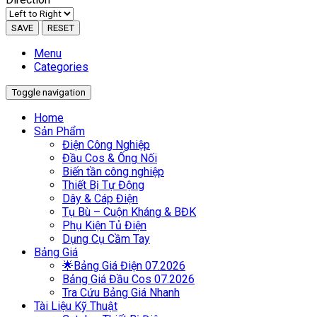
SAVE
RESET
Menu
Categories
Toggle navigation
Home
Sản Phẩm
Điện Công Nghiệp
Đầu Cos & Ống Nối
Biến tần công nghiệp
Thiết Bị Tự Động
Dây & Cáp Điện
Tụ Bù – Cuộn Kháng & BĐK
Phụ Kiện Tủ Điện
Dụng Cụ Cầm Tay
Bảng Giá
🌟Bảng Giá Điện 07.2026
Bảng Giá Đầu Cos 07.2026
Tra Cứu Bảng Giá Nhanh
Tài Liệu Kỹ Thuật