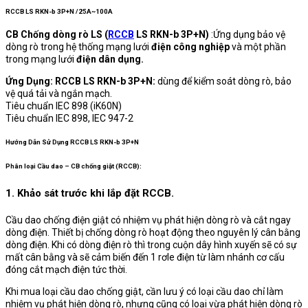
RCCB LS RKN-b 3P+N /25A~100A
CB Chống dòng rò LS (
RCCB
LS RKN-b 3P+N)
:Ứng dụng bảo vệ
dòng rò trong hệ thống mạng lưới
điện công nghiệp
và một phần
trong mạng lưới
điện dân dụng.
Ứng Dụng: RCCB LS RKN-b 3P+N:
dùng để kiểm soát dòng rò, bảo
vệ quá tải và ngắn mạch.
Tiêu chuẩn IEC 898 (iK60N)
Tiêu chuẩn IEC 898, IEC 947-2
Hướng Dẫn Sử Dụng RCCB LS RKN-b 3P+N
Phân loại Cầu dao – CB chống giật (RCCB):
1. Khảo sát trước khi lắp đặt RCCB.
Cầu dao chống điện giật có nhiệm vụ phát hiện dòng rò và cắt ngay
dòng điện. Thiết bị chống dòng rò hoạt động theo nguyên lý cân bằng
dòng điện. Khi có dòng điện rò thì trong cuộn dây hình xuyến sẽ có sự
mất cân bằng và sẽ cảm biến đến 1 rơle điện từ làm nhánh cơ cấu
đóng cắt mạch điện tức thời.
Khi mua loại cầu dao chống giật, cần lưu ý có loại cầu dao chỉ làm
nhiệm vụ phát hiện dòng rò, nhưng cũng có loại vừa phát hiện dòng rò