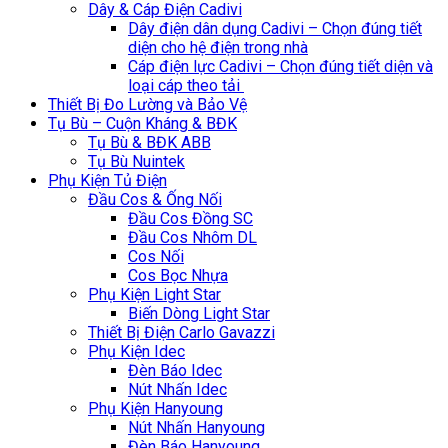
Dây & Cáp Điện Cadivi
Dây điện dân dụng Cadivi – Chọn đúng tiết
diện cho hệ điện trong nhà
Cáp điện lực Cadivi – Chọn đúng tiết diện và
loại cáp theo tải
Thiết Bị Đo Lường và Bảo Vệ
Tụ Bù – Cuộn Kháng & BĐK
Tụ Bù & BĐK ABB
Tụ Bù Nuintek
Phụ Kiện Tủ Điện
Đầu Cos & Ống Nối
Đầu Cos Đồng SC
Đầu Cos Nhôm DL
Cos Nối
Cos Bọc Nhựa
Phụ Kiện Light Star
Biến Dòng Light Star
Thiết Bị Điện Carlo Gavazzi
Phụ Kiện Idec
Đèn Báo Idec
Nút Nhấn Idec
Phụ Kiện Hanyoung
Nút Nhấn Hanyoung
Đèn Báo Hanyoung