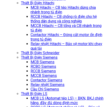
Thiết Bị Điện Hitachi
MCB Hitachi – CB tép Hitachi dùng chia
nhánh trong tủ điện
RCCB Hitachi – CB chống rò điện cho hệ
thống dân dụng và công nghiệp
MCCB Hitachi – CB tổng và CB nhánh trong
tủ điện
Contactor Hitachi – Đóng cắt motor ổn định
trong tủ điện
Relay nhiệt Hitachi – Bảo vệ motor khi chạy
quá tải
Thiết Bị Điện Schneider
Thiết Bị Điện Siemens
MCB Siemens
RCBO Siemens
RCCB Siemens
MCCB Siemens
Contactor Siemens
Relay nhiệt Siemens
Cầu Chì Siemens
Thiết Bị Điện LS
MCB LS (Aptomat tép LS) – BKN, BKJ chính
hãng, đầy đủ dòng định mức