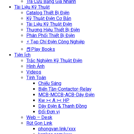
Tra Cứu Bảng Giá Nhanh
Tài Liệu Kỹ Thuật
Catalog Thiết Bị Điện
Kỹ Thuật Điện Cơ Bản
Tài Liệu Kỹ Thuật Điện
Thương Hiệu Thiết Bị Điện
Phân Phối Thiết Bị Điện
⚡ Tạp Chí Điện Công Nghiệp
📕Play Books
Tiện Ích
Trắc Nghiệm Kỹ Thuật Điện
Hình Ảnh
Videos
Tính Toán
Chiếu Sáng
Biến Tần-Contactor-Relay
MCB-MCCB-ACB-Dây Điện
Kw >< A >< HP
Dây Điện & Thanh Đồng
Đổi Đơn vị
Web – Desk
Rút Gọn Link
phongvan.link/xxx