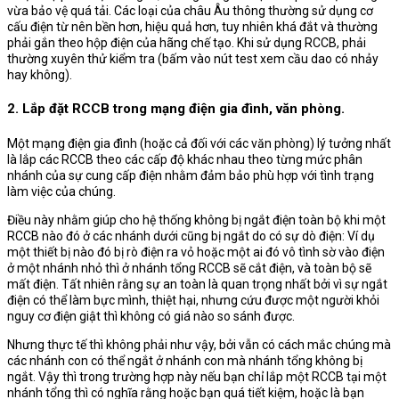
vừa bảo vệ quá tải. Các loại của châu Âu thông thường sử dụng cơ
cấu điện từ nên bền hơn, hiệu quả hơn, tuy nhiên khá đắt và thường
phải gắn theo hộp điện của hãng chế tạo. Khi sử dụng RCCB, phải
thường xuyên thử kiểm tra (bấm vào nút test xem cầu dao có nhảy
hay không).
2. Lắp đặt RCCB trong mạng điện gia đình, văn phòng.
Một mạng điện gia đình (hoặc cả đối với các văn phòng) lý tưởng nhất
là lắp các RCCB theo các cấp độ khác nhau theo từng mức phân
nhánh của sự cung cấp điện nhằm đảm bảo phù hợp với tình trạng
làm việc của chúng.
Điều này nhằm giúp cho hệ thống không bị ngắt điện toàn bộ khi một
RCCB nào đó ở các nhánh dưới cũng bị ngắt do có sự dò điện: Ví dụ
một thiết bị nào đó bị rò điện ra vỏ hoặc một ai đó vô tình sờ vào điện
ở một nhánh nhỏ thì ở nhánh tổng RCCB sẽ cắt điện, và toàn bộ sẽ
mất điện. Tất nhiên rằng sự an toàn là quan trọng nhất bởi vì sự ngắt
điện có thể làm bực mình, thiệt hại, nhưng cứu được một người khỏi
nguy cơ điện giật thì không có giá nào so sánh được.
Nhưng thực tế thì không phải như vậy, bởi vẫn có cách mắc chúng mà
các nhánh con có thể ngắt ở nhánh con mà nhánh tổng không bị
ngắt. Vậy thì trong trường hợp này nếu bạn chỉ lắp một RCCB tại một
nhánh tổng thì có nghĩa rằng hoặc bạn quá tiết kiệm, hoặc là bạn