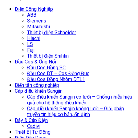
Điện Công Nghiệp
ABB
Siemens
Mitsubishi
Thiết bị điện Schneider
Hiachi
LS
Fuji
Thiết bị điện Shihlin
Đầu Cos & Ống Nối
Đầu Cos Đồng SC
Đầu Cos DT – Cos Đồng Đúc
Đầu Cos Đồng Nhôm DTL1
Biến tần công nghiệp
Cáp điều khiển Sangjin
Cáp điều khiển Sangjin có lưới – Chống nhiễu hiệu
quả cho hệ thống điều khiển
Cáp điều khiển Sangjin không lưới – Giải pháp
truyền tín hiệu cơ bản, ổn định
Dây & Cáp Điện
Cadivi
Thiết Bị Tự Động
Điện Dân Dụng