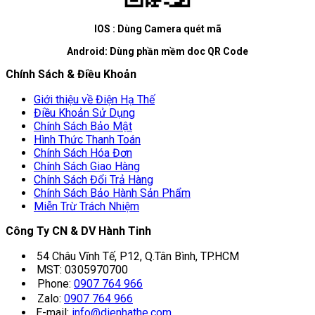
IOS : Dùng Camera quét mã
Android: Dùng phần mềm doc QR Code
Chính Sách & Điều Khoản
Giới thiệu về Điện Hạ Thế
Điều Khoản Sử Dụng
Chính Sách Bảo Mật
Hình Thức Thanh Toán
Chính Sách Hóa Đơn
Chính Sách Giao Hàng
Chính Sách Đổi Trả Hàng
Chính Sách Bảo Hành Sản Phẩm
Miễn Trừ Trách Nhiệm
Công Ty CN & DV Hành Tinh
54 Châu Vĩnh Tế, P12, Q.Tân Bình, TP.HCM
MST: 0305970700
Phone:
0907 764 966
Zalo:
0907 764 966
E-mail:
info@dienhathe.com