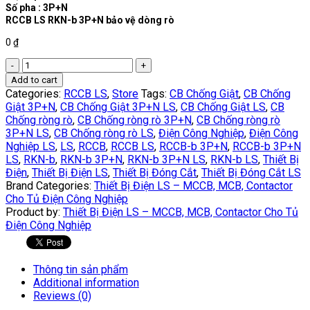
Số pha : 3P+N
RCCB LS RKN-b 3P+N bảo vệ dòng rò
0
₫
RCCB
LS
Add to cart
RKN-
Categories:
RCCB LS
,
Store
Tags:
CB Chống Giật
,
CB Chống
b
Giật 3P+N
,
CB Chống Giật 3P+N LS
,
CB Chống Giật LS
,
CB
3P+N
Chống ròng rò
,
CB Chống ròng rò 3P+N
,
CB Chống ròng rò
/63A
3P+N LS
,
CB Chống ròng rò LS
,
Điện Công Nghiệp
,
Điện Công
quantity
Nghiệp LS
,
LS
,
RCCB
,
RCCB LS
,
RCCB-b 3P+N
,
RCCB-b 3P+N
LS
,
RKN-b
,
RKN-b 3P+N
,
RKN-b 3P+N LS
,
RKN-b LS
,
Thiết Bị
Điện
,
Thiết Bị Điện LS
,
Thiết Bị Đóng Cắt
,
Thiết Bị Đóng Cắt LS
Brand Categories:
Thiết Bị Điện LS – MCCB, MCB, Contactor
Cho Tủ Điện Công Nghiệp
Product by:
Thiết Bị Điện LS – MCCB, MCB, Contactor Cho Tủ
Điện Công Nghiệp
Thông tin sản phẩm
Additional information
Reviews (0)