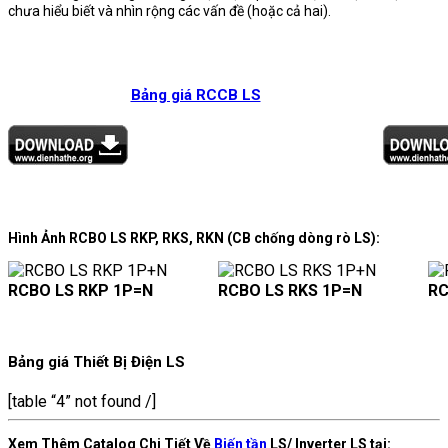
chưa hiểu biết và nhìn rộng các vấn đề (hoặc cả hai).
Bảng giá RCCB LS
Hình Ảnh RCBO LS RKP, RKS, RKN (CB chống dòng rò LS):
RCBO LS RKP 1P=N
RCBO LS RKS 1P=N
RC
Bảng giá Thiết Bị Điện LS
[table “4” not found /]
Xem Thêm Catalog Chi Tiết Về
Biến tần
LS/ Inverter LS tại: