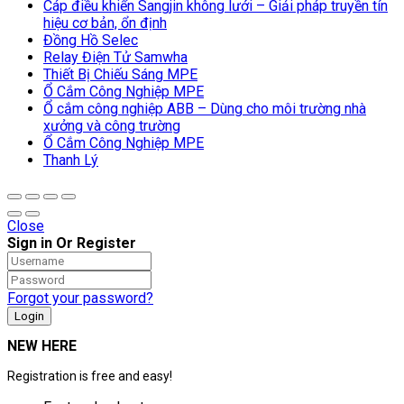
Cáp điều khiển Sangjin không lưới – Giải pháp truyền tín
hiệu cơ bản, ổn định
Đồng Hồ Selec
Relay Điện Tử Samwha
Thiết Bị Chiếu Sáng MPE
Ổ Cắm Công Nghiệp MPE
Ổ cắm công nghiệp ABB – Dùng cho môi trường nhà
xưởng và công trường
Ổ Cắm Công Nghiệp MPE
Thanh Lý
Close
Sign in Or Register
Forgot your password?
NEW HERE
Registration is free and easy!