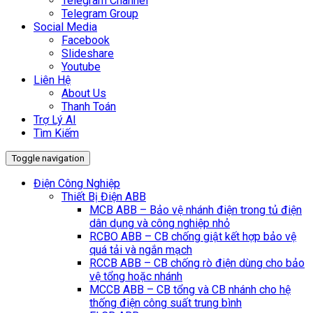
Telegram Channel
Telegram Group
Social Media
Facebook
Slideshare
Youtube
Liên Hệ
About Us
Thanh Toán
Trợ Lý AI
Tìm Kiếm
Toggle navigation
Điện Công Nghiệp
Thiết Bị Điện ABB
MCB ABB – Bảo vệ nhánh điện trong tủ điện
dân dụng và công nghiệp nhỏ
RCBO ABB – CB chống giật kết hợp bảo vệ
quá tải và ngắn mạch
RCCB ABB – CB chống rò điện dùng cho bảo
vệ tổng hoặc nhánh
MCCB ABB – CB tổng và CB nhánh cho hệ
thống điện công suất trung bình