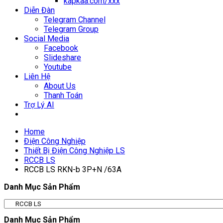
kapkaa.com/xxx
Diễn Đàn
Telegram Channel
Telegram Group
Social Media
Facebook
Slideshare
Youtube
Liên Hệ
About Us
Thanh Toán
Trợ Lý AI
Home
Điện Công Nghiệp
Thiết Bị Điện Công Nghiệp LS
RCCB LS
RCCB LS RKN-b 3P+N /63A
Danh Mục Sản Phẩm
Danh Mục Sản Phẩm