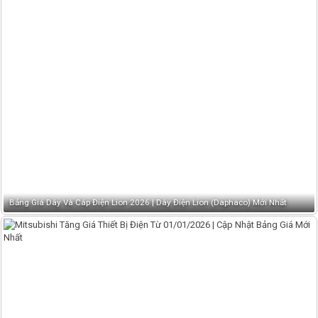
Bảng Giá Dây Và Cáp Điện Lion 2026 | Dây Điện Lion (Daphaco) Mới Nhất