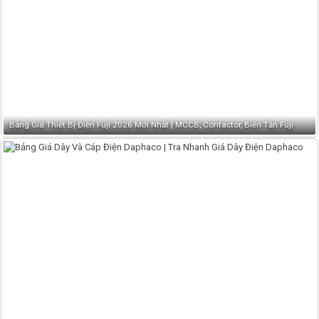
Bảng Giá Thiết Bị Điện Fuji 2026 Mới Nhất | MCCB, Contactor, Biến Tần Fuji