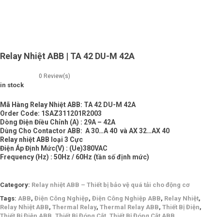
Relay Nhiệt ABB | TA 42 DU-M 42A
0
Review(s)
in stock
Mã Hàng Relay Nhiệt ABB: TA 42 DU-M 42A
Order Code: 1SAZ311201R2003
Dòng Điện Điều Chỉnh (A) : 29A – 42A
Dùng Cho Contactor ABB: A 30…A 40 và AX 32…AX 40
Relay nhiệt ABB loại 3 Cực
Điện Áp Định Mức(V) : (Ue)380VAC
Frequency (Hz) : 50Hz / 60Hz (tần số định mức)
Category:
Relay nhiệt ABB – Thiết bị bảo vệ quá tải cho động cơ
Tags:
ABB
,
Điện Công Nghiệp
,
Điện Công Nghiệp ABB
,
Relay Nhiệt
,
Relay Nhiệt ABB
,
Thermal Relay
,
Thermal Relay ABB
,
Thiết Bị Điện
,
Thiết Bị Điện ABB
,
Thiết Bị Đóng Cắt
,
Thiết Bị Đóng Cắt ABB