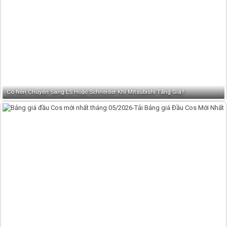
Có Nên Chuyển Sang LS Hoặc Schneider Khi Mitsubishi Tăng Giá?