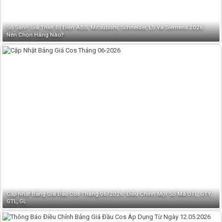
So Sánh Giá Thiết Bị Điện ABB, Mitsubishi, Schneider, LS Và Siemens 2026:
Nên Chọn Hãng Nào?
Cập Nhật Bảng Giá Đầu Cos Tháng 06/2026: Điều Chỉnh Một Số Mã DTL, GTY,
GTL, GL