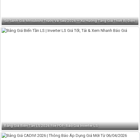
So Sánh Giá Mitsubishi Trước Và Sau 2026 – Xu Hướng Tăng Giá Thiết Bị Điện
Bảng Giá Biến Tần LS 2026 File PDF- Báo Giá Inverter LS