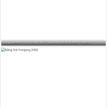
Bảng Giá MPE 2026 | Công Tắc Ổ Cắm, Đèn LED, MCB MPE – File PDF