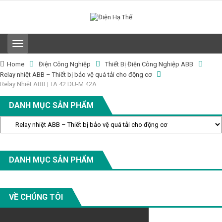
T
o
g
Home
Điện Công Nghiệp
Thiết Bị Điện Công Nghiệp ABB
g
Relay nhiệt ABB – Thiết bị bảo vệ quá tải cho động cơ
l
Relay Nhiệt ABB | TA 42 DU-M 42A
e
n
DANH MỤC SẢN PHẨM
a
v
i
g
a
t
DANH MỤC SẢN PHẨM
i
o
n
VỀ CHÚNG TÔI