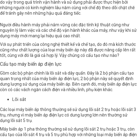
do vậy trong quá trình vận hành và sử dụng phải được thực hiện bởi
những người có kinh nghiệm lâu năm cùng với chế độ theo dõi chặt chẽ
để tránh gây nên những hậu quả đáng tiếc.
Người điều hành máy phải nắm vững các đặc tính kỹ thuật cũng như
nguyên lý làm việc và các chế độ vận hành khác của máy, như vậy khi sử
dụng máy mới mang lại hiệu quả cao nhất.
Với sự phát triển của công nghệ thiết kế và chế tạo, do đó mà kích thước
cũng như chất lượng của loại máy biến áp này đã được nâng cấp lên rất
tốt, cùng với đó là giá cả hợp lý. Vậy chúng có cấu tạo như nào?
Cấu tạo máy biến áp điện lực
Gồm các bộ phận chính là lõi sắt và dây quấn. Đây là 2 bộ phận cấu tạo
quan trọng nhất của máy biến áp điện lực, 2 bộ phận này sẽ quyết định
dung lượng sử dụng của máy biến áp. Bên cạnh đó, máy biến áp điện lực
còn có các vách ngăn cách điện và nhiều linh, phụ kiện khác.
Lõi sắt
Các loại
máy biến áp
thông thường sẽ sử dụng lõi sắt 2 trụ hoặc lõi sắt 3
trụ, nhưng vì máy biến áp điện lực có dung lượng lớn nên thường sử
dụng lõi sắt 5 trụ.
Máy biến áp 1 pha thông thường sẽ sử dụng lõi sắt 2 trụ hoặc 3 trụ, còn
cấu tạo của lõi sắt 4 trụ và 5 trụ phù hợp với những loại máy biến áp điện