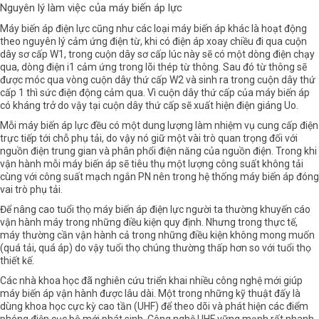
Nguyên lý làm việc của máy biến áp lực
Máy biến áp điện lực cũng như các loại máy biến áp khác là hoạt động
theo nguyên lý cảm ứng điện từ, khi có điện áp xoay chiều đi qua cuộn
dây sơ cấp W1, trong cuộn dây sơ cấp lúc này sẽ có một dòng điện chạy
qua, dòng điện i1 cảm ứng trong lõi thép từ thông. Sau đó từ thông sẽ
được móc qua vòng cuộn dây thứ cấp W2 và sinh ra trong cuộn dây thứ
cấp 1 thì sức điện động cảm qua. Vì cuộn dây thứ cấp của máy biến áp
có kháng trở do vậy tại cuộn dây thứ cấp sẽ xuất hiện điện giáng Uo.
Mỗi máy biến áp lực đều có một dung lượng làm nhiệm vụ cung cấp điện
trực tiếp tới chỗ phụ tải, do vậy nó giữ một vài trò quan trọng đối với
nguồn điện trung gian và phân phổi điện năng của nguồn điện. Trong khi
vận hành mỗi máy biến áp sẽ tiêu thụ một lượng công suất không tải
cùng với công suất mạch ngắn PN nên trong hệ thống máy biến áp đóng
vai trò phụ tải.
Để
nâng cao tuổi thọ máy biến áp điện lực
người ta thường khuyến cáo
vận hành máy trong những điều kiện quy định. Nhưng trong thực tế,
máy thường cần vận hành cả trong những điều kiện không mong muốn
(quá tải, quá áp) do vậy tuổi thọ chúng thường thấp hơn so với tuổi thọ
thiết kế.
Các nhà khoa học đã nghiên cứu triển khai nhiều công nghệ mới giúp
máy biến áp
vận hành được lâu dài. Một trong những kỹ thuật đấy là
dùng khoa học cực kỳ cao tần (UHF) để theo dõi và phát hiện các điểm