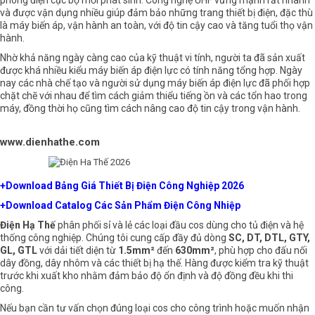
phóng điện cục bộ mới phát sinh. Công nghệ UHF vững mạnh rất nhanh
và được vận dụng nhiều giúp đảm bảo những trang
thiết bị điện
, đặc thù
là máy biến áp, vận hành an toàn, với độ tin cậy cao và tăng tuổi thọ vận
hành.
Nhờ khả năng ngày càng cao của kỹ thuật vi tính, người ta đã sản xuất
được khá nhiều kiểu máy biến áp điện lực có tính năng tổng hợp. Ngày
nay các nhà chế tạo và người sử dụng máy biến áp điện lực đã phối hợp
chặt chẽ với nhau để tìm cách giảm thiểu tiếng ồn và các tổn hao trong
máy, đồng thời họ cũng tìm cách nâng cao độ tin cậy trong vận hành.
www.dienhathe.com
+Download Bảng Giá Thiết Bị Điện Công Nghiệp 2026
+Download Catalog Các Sản Phẩm Điện Công Nhiệp
Điện Hạ Thế
phân phối sỉ và lẻ các loại
đầu cos
dùng cho tủ điện và hệ
thống công nghiệp. Chúng tôi cung cấp đầy đủ dòng
SC
,
DT
,
DTL
,
GTY
,
GL
,
GTL
với dải tiết diện từ
1.5mm²
đến
630mm²
, phù hợp cho đấu nối
dây đồng, dây nhôm và các thiết bị hạ thế. Hàng được kiểm tra kỹ thuật
trước khi xuất kho nhằm đảm bảo độ ổn định và độ đồng đều khi thi
công.
Nếu bạn cần tư vấn chọn đúng loại cos cho công trình hoặc muốn nhận