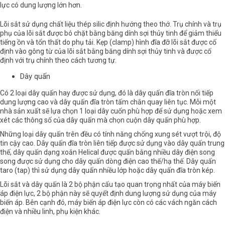
lực có dung lượng lớn hơn.
Lõi sắt sử dụng chất liệu thép silic định hướng theo thớ. Trụ chính và trụ
phụ của lõi sắt được bó chặt bằng băng dính sợi thủy tinh để giảm thiểu
tiếng ồn và tổn thất do phụ tải. Kẹp (clamp) hình đĩa đỡ lõi sắt được cố
định vào gông từ của lõi sắt bằng băng dính sợi thủy tinh và được cố
định với trụ chính theo cách tương tự.
Dây quấn
Có 2 loại dây quấn hay được sử dụng, đó là dây quấn đĩa tròn nối tiếp
dung lượng cao và dây quấn đĩa tròn tấm chắn quay liên tục. Mỗi một
nhà sản xuất sẽ lựa chọn 1 loại dây cuốn phù hợp để sử dụng hoặc xem
xét các thông số của dây quấn mà chọn cuộn dây quấn phù hợp.
Những loại dây quấn trên đều có tính năng chống xung sét vượt trội, độ
tin cậy cao. Dây quấn đĩa tròn liên tiếp được sử dụng vào dây quấn trung
thế, dây quấn dạng xoắn Helical được quấn bằng nhiều dây điện song
song được sử dụng cho dây quấn dòng điện cao thế/hạ thế. Dây quấn
taro (tap) thì sử dụng dây quấn nhiều lớp hoặc dây quấn đĩa tròn kép.
Lõi sắt và dây quấn là 2 bộ phận cấu tạo quan trọng nhất của
máy biến
áp điện lực
, 2 bộ phận này sẽ quyết định dung lượng sử dụng của máy
biến áp. Bên cạnh đó, máy biến áp điện lực còn có các vách ngăn cách
điện và nhiều linh, phụ kiện khác.