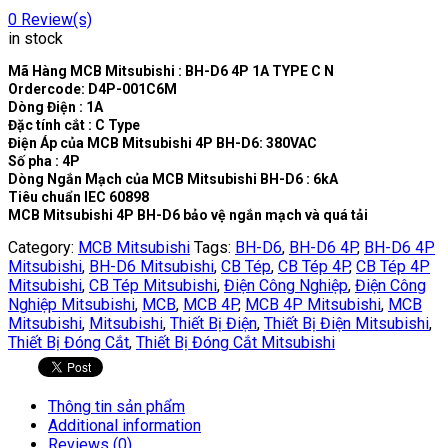
0
Review(s)
in stock
Mã Hàng MCB Mitsubishi : BH-D6 4P 1A TYPE C N
Ordercode: D4P-001C6M
Dòng Điện : 1A
Đặc tính cắt : C Type
Điện Áp của MCB Mitsubishi 4P BH-D6: 380VAC
Số pha : 4P
Dòng Ngắn Mạch của MCB Mitsubishi BH-D6 : 6kA
Tiêu chuẩn IEC 60898
MCB Mitsubishi 4P BH-D6 bảo vệ ngắn mạch và quá tải
Category:
MCB Mitsubishi
Tags:
BH-D6
,
BH-D6 4P
,
BH-D6 4P
Mitsubishi
,
BH-D6 Mitsubishi
,
CB Tép
,
CB Tép 4P
,
CB Tép 4P
Mitsubishi
,
CB Tép Mitsubishi
,
Điện Công Nghiệp
,
Điện Công
Nghiệp Mitsubishi
,
MCB
,
MCB 4P
,
MCB 4P Mitsubishi
,
MCB
Mitsubishi
,
Mitsubishi
,
Thiết Bị Điện
,
Thiết Bị Điện Mitsubishi
,
Thiết Bị Đóng Cắt
,
Thiết Bị Đóng Cắt Mitsubishi
Thông tin sản phẩm
Additional information
Reviews (0)