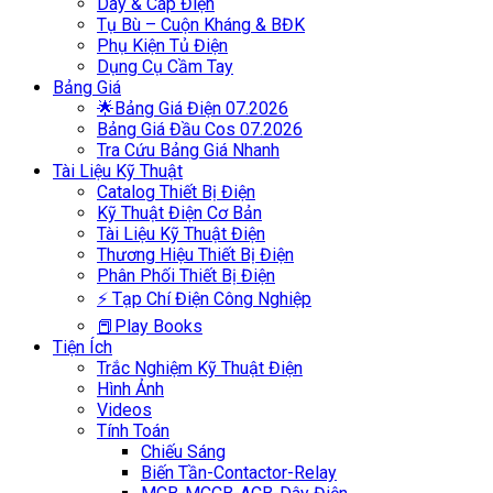
Dây & Cáp Điện
Tụ Bù – Cuộn Kháng & BĐK
Phụ Kiện Tủ Điện
Dụng Cụ Cầm Tay
Bảng Giá
🌟Bảng Giá Điện 07.2026
Bảng Giá Đầu Cos 07.2026
Tra Cứu Bảng Giá Nhanh
Tài Liệu Kỹ Thuật
Catalog Thiết Bị Điện
Kỹ Thuật Điện Cơ Bản
Tài Liệu Kỹ Thuật Điện
Thương Hiệu Thiết Bị Điện
Phân Phối Thiết Bị Điện
⚡ Tạp Chí Điện Công Nghiệp
📕Play Books
Tiện Ích
Trắc Nghiệm Kỹ Thuật Điện
Hình Ảnh
Videos
Tính Toán
Chiếu Sáng
Biến Tần-Contactor-Relay