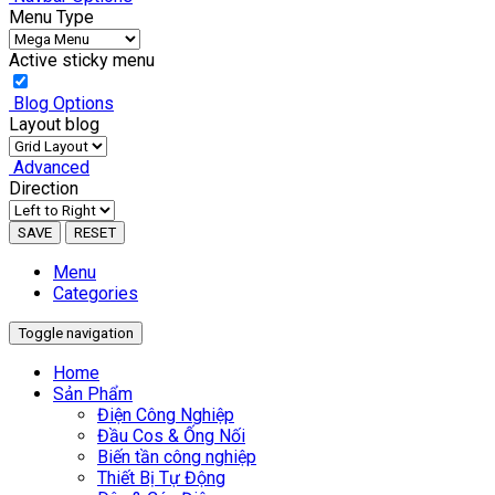
Menu Type
Active sticky menu
Blog Options
Layout blog
Advanced
Direction
SAVE
RESET
Menu
Categories
Toggle navigation
Home
Sản Phẩm
Điện Công Nghiệp
Đầu Cos & Ống Nối
Biến tần công nghiệp
Thiết Bị Tự Động