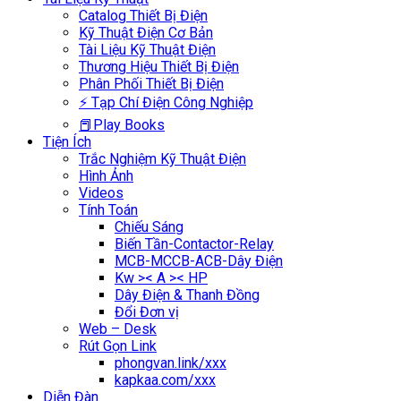
Catalog Thiết Bị Điện
Kỹ Thuật Điện Cơ Bản
Tài Liệu Kỹ Thuật Điện
Thương Hiệu Thiết Bị Điện
Phân Phối Thiết Bị Điện
⚡ Tạp Chí Điện Công Nghiệp
📕Play Books
Tiện Ích
Trắc Nghiệm Kỹ Thuật Điện
Hình Ảnh
Videos
Tính Toán
Chiếu Sáng
Biến Tần-Contactor-Relay
MCB-MCCB-ACB-Dây Điện
Kw >< A >< HP
Dây Điện & Thanh Đồng
Đổi Đơn vị
Web – Desk
Rút Gọn Link
phongvan.link/xxx
kapkaa.com/xxx
Diễn Đàn