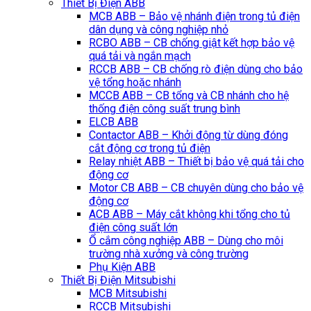
Thiết Bị Điện ABB
MCB ABB – Bảo vệ nhánh điện trong tủ điện
dân dụng và công nghiệp nhỏ
RCBO ABB – CB chống giật kết hợp bảo vệ
quá tải và ngắn mạch
RCCB ABB – CB chống rò điện dùng cho bảo
vệ tổng hoặc nhánh
MCCB ABB – CB tổng và CB nhánh cho hệ
thống điện công suất trung bình
ELCB ABB
Contactor ABB – Khởi động từ dùng đóng
cắt động cơ trong tủ điện
Relay nhiệt ABB – Thiết bị bảo vệ quá tải cho
động cơ
Motor CB ABB – CB chuyên dùng cho bảo vệ
động cơ
ACB ABB – Máy cắt không khi tổng cho tủ
điện công suất lớn
Ổ cắm công nghiệp ABB – Dùng cho môi
trường nhà xưởng và công trường
Phụ Kiện ABB
Thiết Bị Điện Mitsubishi
MCB Mitsubishi
RCCB Mitsubishi