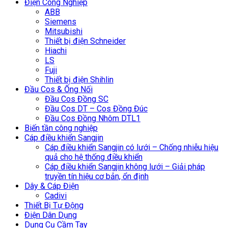
Điện Công Nghiệp
ABB
Siemens
Mitsubishi
Thiết bị điện Schneider
Hiachi
LS
Fuji
Thiết bị điện Shihlin
Đầu Cos & Ống Nối
Đầu Cos Đồng SC
Đầu Cos DT – Cos Đồng Đúc
Đầu Cos Đồng Nhôm DTL1
Biến tần công nghiệp
Cáp điều khiển Sangjin
Cáp điều khiển Sangjin có lưới – Chống nhiễu hiệu
quả cho hệ thống điều khiển
Cáp điều khiển Sangjin không lưới – Giải pháp
truyền tín hiệu cơ bản, ổn định
Dây & Cáp Điện
Cadivi
Thiết Bị Tự Động
Điện Dân Dụng
Dụng Cụ Cầm Tay