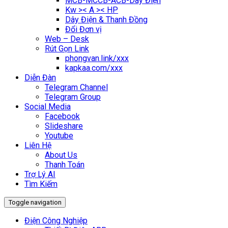
MCB-MCCB-ACB-Dây Điện
Kw >< A >< HP
Dây Điện & Thanh Đồng
Đổi Đơn vị
Web – Desk
Rút Gọn Link
phongvan.link/xxx
kapkaa.com/xxx
Diễn Đàn
Telegram Channel
Telegram Group
Social Media
Facebook
Slideshare
Youtube
Liên Hệ
About Us
Thanh Toán
Trợ Lý AI
Tìm Kiếm
Toggle navigation
Điện Công Nghiệp