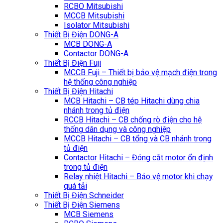
RCBO Mitsubishi
MCCB Mitsubishi
Isolator Mitsubishi
Thiết Bị Điện DONG-A
MCB DONG-A
Contactor DONG-A
Thiết Bị Điện Fuji
MCCB Fuji – Thiết bị bảo vệ mạch điện trong
hệ thống công nghiệp
Thiết Bị Điện Hitachi
MCB Hitachi – CB tép Hitachi dùng chia
nhánh trong tủ điện
RCCB Hitachi – CB chống rò điện cho hệ
thống dân dụng và công nghiệp
MCCB Hitachi – CB tổng và CB nhánh trong
tủ điện
Contactor Hitachi – Đóng cắt motor ổn định
trong tủ điện
Relay nhiệt Hitachi – Bảo vệ motor khi chạy
quá tải
Thiết Bị Điện Schneider
Thiết Bị Điện Siemens
MCB Siemens