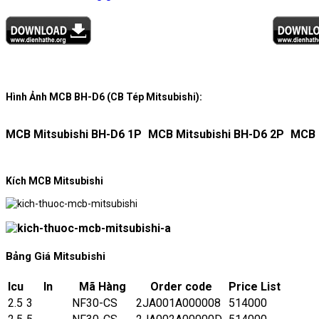
Hình Ảnh MCB BH-D6 (CB Tép Mitsubishi):
MCB Mitsubishi BH-D6 1P
MCB Mitsubishi BH-D6 2P
MCB 
Kích MCB Mitsubishi
Bảng Giá Mitsubishi
Icu
In
Mã Hàng
Order code
Price List
2.5
3
NF30-CS
2JA001A000008
514000