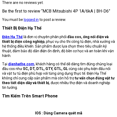
There are no reviews yet.
Be the first to review “MCB Mitsubishi 4P 1A/6kA | BH-D6”
You must be
logged in
to post a review.
Thiết Bị Điện Hạ Thế
Điện Hạ Thế
là đơn vị chuyên phân phối
đầu cos, ống nối điện và
thiết bị điện công nghiệp
, phục vụ cho thi công tủ điện, nhà xưởng và
hệ thống điều khiển. Sản phẩm được lựa chọn theo tiêu chuẩn kỹ
thuật, đảm bảo độ dẫn điện ổn định, độ bền cơ học và an toàn khi vận
hành.
Tại
dienhathe.com
, khách hàng có thể dễ dàng tìm đúng chủng loại
đầu cos như
SC, DT, DTL, GTY, GTL, GL
cùng các phụ kiện đấu nối
và vật tư tủ điện phù hợp với từng ứng dụng thực tế. Điện Hạ Thế
không chỉ cung cấp sản phẩm mà còn hỗ trợ
tư vấn chọn đúng vật tư
theo tiết diện dây và thiết bị
, được nhiều thợ điện và doanh nghiệp
tin tưởng.
Tìm Kiếm Trên Smart Phone
IOS : Dùng Camera quét mã