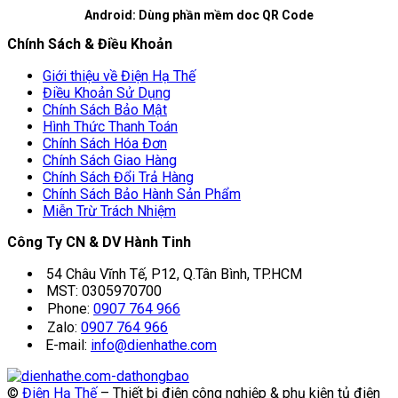
Android: Dùng phần mềm doc QR Code
Chính Sách & Điều Khoản
Giới thiệu về Điện Hạ Thế
Điều Khoản Sử Dụng
Chính Sách Bảo Mật
Hình Thức Thanh Toán
Chính Sách Hóa Đơn
Chính Sách Giao Hàng
Chính Sách Đổi Trả Hàng
Chính Sách Bảo Hành Sản Phẩm
Miễn Trừ Trách Nhiệm
Công Ty CN & DV Hành Tinh
54 Châu Vĩnh Tế, P12, Q.Tân Bình, TP.HCM
MST: 0305970700
Phone:
0907 764 966
Zalo:
0907 764 966
E-mail:
info@dienhathe.com
©
Điện Hạ Thế
– Thiết bị điện công nghiệp & phụ kiện tủ điện