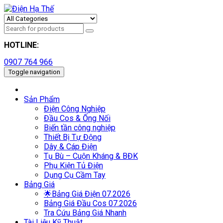
HOTLINE:
0907 764 966
Toggle navigation
Sản Phẩm
Điện Công Nghiệp
Đầu Cos & Ống Nối
Biến tần công nghiệp
Thiết Bị Tự Động
Dây & Cáp Điện
Tụ Bù – Cuộn Kháng & BĐK
Phụ Kiện Tủ Điện
Dụng Cụ Cầm Tay
Bảng Giá
🌟Bảng Giá Điện 07.2026
Bảng Giá Đầu Cos 07.2026
Tra Cứu Bảng Giá Nhanh
Tài Liệu Kỹ Thuật