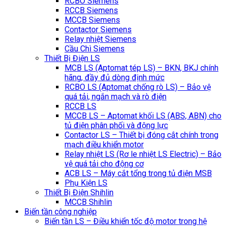
RCBO Siemens
RCCB Siemens
MCCB Siemens
Contactor Siemens
Relay nhiệt Siemens
Cầu Chì Siemens
Thiết Bị Điện LS
MCB LS (Aptomat tép LS) – BKN, BKJ chính
hãng, đầy đủ dòng định mức
RCBO LS (Aptomat chống rò LS) – Bảo vệ
quá tải, ngắn mạch và rò điện
RCCB LS
MCCB LS – Aptomat khối LS (ABS, ABN) cho
tủ điện phân phối và động lực
Contactor LS – Thiết bị đóng cắt chính trong
mạch điều khiển motor
Relay nhiệt LS (Rơ le nhiệt LS Electric) – Bảo
vệ quá tải cho động cơ
ACB LS – Máy cắt tổng trong tủ điện MSB
Phụ Kiện LS
Thiết Bị Điện Shihlin
MCCB Shihlin
Biến tần công nghiệp
Biến tần LS – Điều khiển tốc độ motor trong hệ