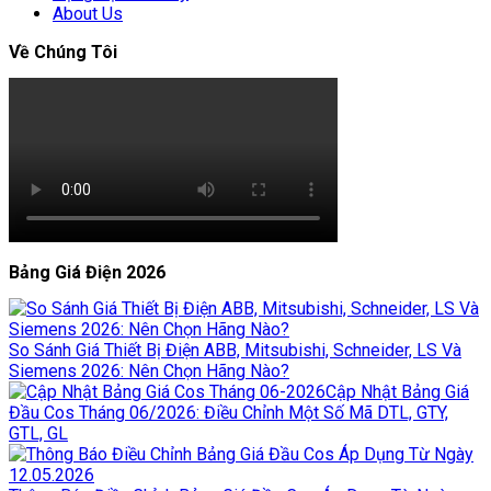
About Us
Về Chúng Tôi
Bảng Giá Điện 2026
So Sánh Giá Thiết Bị Điện ABB, Mitsubishi, Schneider, LS Và
Siemens 2026: Nên Chọn Hãng Nào?
Cập Nhật Bảng Giá
Đầu Cos Tháng 06/2026: Điều Chỉnh Một Số Mã DTL, GTY,
GTL, GL