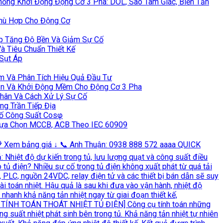
ỏng Khởi Động Động Cơ 3 Pha: DOL, Sao Tam Giác, Biến Tần
Phù Hợp Cho Động Cơ
úp Tăng Độ Bền Và Giảm Sự Cố
à Tiêu Chuẩn Thiết Kế
Sụt Áp
am Và Phân Tích Hiệu Quả Đầu Tư
 Tần Và Khởi Động Mềm Cho Động Cơ 3 Pha
Nhân Và Cách Xử Lý Sự Cố
ng Trần Tiếp Địa
Số Công Suất Cosφ
Lựa Chọn MCCB, ACB Theo IEC 60909