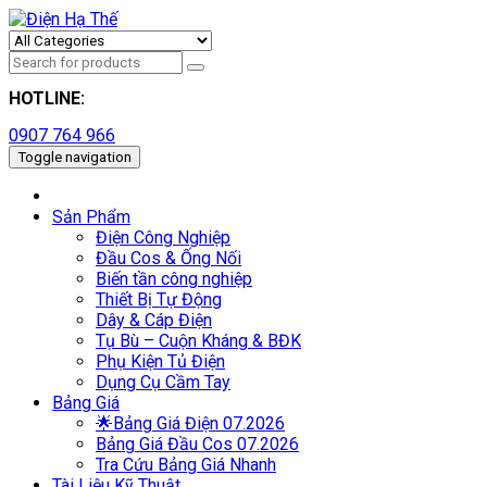
HOTLINE:
0907 764 966
Toggle navigation
Sản Phẩm
Điện Công Nghiệp
Đầu Cos & Ống Nối
Biến tần công nghiệp
Thiết Bị Tự Động
Dây & Cáp Điện
Tụ Bù – Cuộn Kháng & BĐK
Phụ Kiện Tủ Điện
Dụng Cụ Cầm Tay
Bảng Giá
🌟Bảng Giá Điện 07.2026
Bảng Giá Đầu Cos 07.2026
Tra Cứu Bảng Giá Nhanh
Tài Liệu Kỹ Thuật