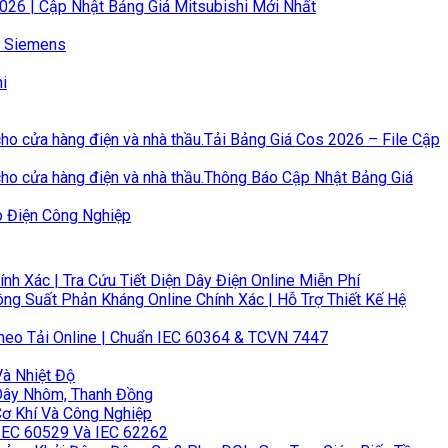
2026 | Cập Nhật Bảng Giá Mitsubishi Mới Nhất
n Siemens
i
Tải Bảng Giá Cos 2026 – File Cập
Thông Báo Cập Nhật Bảng Giá
o Điện Công Nghiệp
 Xác | Tra Cứu Tiết Diện Dây Điện Online Miễn Phí
ng Suất Phản Kháng Online Chính Xác | Hỗ Trợ Thiết Kế Hệ
heo Tải Online | Chuẩn IEC 60364 & TCVN 7447
Và Nhiệt Độ
 Dây Nhôm, Thanh Đồng
Cơ Khí Và Công Nghiệp
 IEC 60529 Và IEC 62262