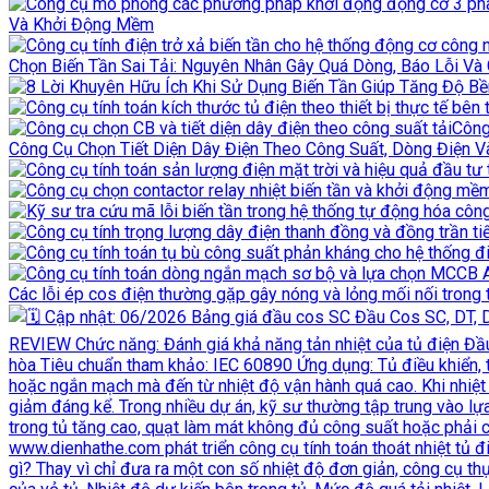
Và Khởi Động Mềm
Chọn Biến Tần Sai Tải: Nguyên Nhân Gây Quá Dòng, Báo Lỗi Và
Công
Công Cụ Chọn Tiết Diện Dây Điện Theo Công Suất, Dòng Điện V
Các lỗi ép cos điện thường gặp gây nóng và lỏng mối nối trong 