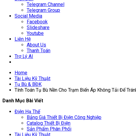
Telegram Channel
Telegram Group
Social Media
Facebook
Slideshare
Youtube
Liên Hệ
About Us
Thanh Toán
Trợ Lý AI
Home
Tài Liệu Kỹ Thuật
Tụ Bù & BĐK
Tính Toán Tụ Bù Nền Cho Trạm Biến Áp Không Tải Để Trá
Danh Mục Bài Viết
Điện Hạ Thế
Bảng Giá Thiết Bị Điện Công Nghiệp
Catalog Thiết Bị Điện
Sản Phẩm Phân Phối
Tài Liệu Kỹ Thuật