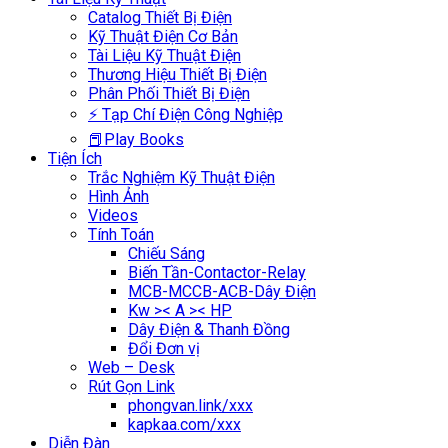
Catalog Thiết Bị Điện
Kỹ Thuật Điện Cơ Bản
Tài Liệu Kỹ Thuật Điện
Thương Hiệu Thiết Bị Điện
Phân Phối Thiết Bị Điện
⚡ Tạp Chí Điện Công Nghiệp
📕Play Books
Tiện Ích
Trắc Nghiệm Kỹ Thuật Điện
Hình Ảnh
Videos
Tính Toán
Chiếu Sáng
Biến Tần-Contactor-Relay
MCB-MCCB-ACB-Dây Điện
Kw >< A >< HP
Dây Điện & Thanh Đồng
Đổi Đơn vị
Web – Desk
Rút Gọn Link
phongvan.link/xxx
kapkaa.com/xxx
Diễn Đàn