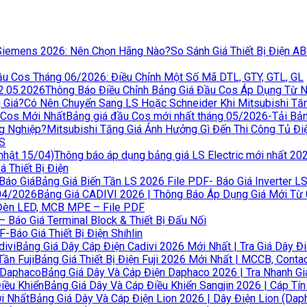
So Sánh Giá Thiết Bị Điện A
u Cos Tháng 06/2026: Điều Chỉnh Một Số Mã DTL, GTY, GTL, GL
Thông Báo Điều Chỉnh Bảng Giá Đầu Cos Áp Dụng Từ 
Có Nên Chuyển Sang LS Hoặc Schneider Khi Mitsubishi Tă
Bảng giá đầu Cos mới nhất tháng 05/2026-Tải Bả
Mitsubishi Tăng Giá Ảnh Hưởng Gì Đến Thi Công Tủ Đ
LS
Thông báo áp dụng bảng giá LS Electric mới nhất 20
 Thiết Bị Điện
Bảng Giá Biến Tần LS 2026 File PDF- Báo Giá Inverter L
Bảng Giá CADIVI 2026 | Thông Báo Áp Dụng Giá Mới Từ
Đèn LED, MCB MPE – File PDF
 Báo Giá Terminal Block & Thiết Bị Đấu Nối
F-Báo Giá Thiết Bị Điện Shihlin
Bảng Giá Dây Cáp Điện Cadivi 2026 Mới Nhất | Tra Giá Dây Đi
Bảng Giá Thiết Bị Điện Fuji 2026 Mới Nhất | MCCB, Contact
Bảng Giá Dây Và Cáp Điện Daphaco 2026 | Tra Nhanh G
Bảng Giá Dây Và Cáp Điều Khiển Sangjin 2026 | Cáp Tín
Bảng Giá Dây Và Cáp Điện Lion 2026 | Dây Điện Lion (Dap