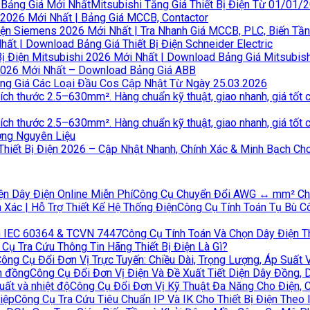
Mitsubishi Tăng Giá Thiết Bị Điện Từ 01/01/
S 2026 Mới Nhất | Bảng Giá MCCB, Contactor
Điện Siemens 2026 Mới Nhất | Tra Nhanh Giá MCCB, PLC, Biến Tầ
ất | Download Bảng Giá Thiết Bị Điện Schneider Electric
Bị Điện Mitsubishi 2026 Mới Nhất | Download Bảng Giá Mitsubish
 2026 Mới Nhất – Download Bảng Giá ABB
ng Giá Các Loại Đầu Cos Cập Nhật Từ Ngày 25.03.2026
ờng Nguyên Liệu
Thiết Bị Điện 2026 – Cập Nhật Nhanh, Chính Xác & Minh Bạch Ch
Công Cụ Chuyển Đổi AWG ↔ mm² Chính
Công Cụ Tính Toán Tụ Bù Cô
Công Cụ Tính Toán Và Chọn Dây Điện T
Cụ Tra Cứu Thông Tin Hãng Thiết Bị Điện Là Gì?
ông Cụ Đổi Đơn Vị Trực Tuyến: Chiều Dài, Trọng Lượng, Áp Suất 
Công Cụ Đổi Đơn Vị Điện Và Đề Xuất Tiết Diện Dây Đồng,
Công Cụ Đổi Đơn Vị Kỹ Thuật Đa Năng Cho Điện, 
Công Cụ Tra Cứu Tiêu Chuẩn IP Và IK Cho Thiết Bị Điện Theo