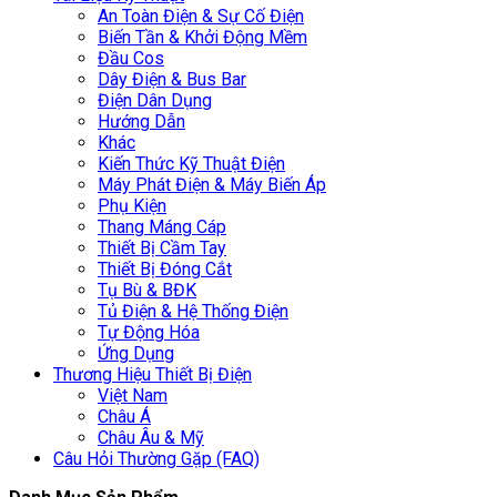
An Toàn Điện & Sự Cố Điện
Biến Tần & Khởi Động Mềm
Đầu Cos
Dây Điện & Bus Bar
Điện Dân Dụng
Hướng Dẫn
Khác
Kiến Thức Kỹ Thuật Điện
Máy Phát Điện & Máy Biến Áp
Phụ Kiện
Thang Máng Cáp
Thiết Bị Cầm Tay
Thiết Bị Đóng Cắt
Tụ Bù & BĐK
Tủ Điện & Hệ Thống Điện
Tự Động Hóa
Ứng Dụng
Thương Hiệu Thiết Bị Điện
Việt Nam
Châu Á
Châu Âu & Mỹ
Câu Hỏi Thường Gặp (FAQ)