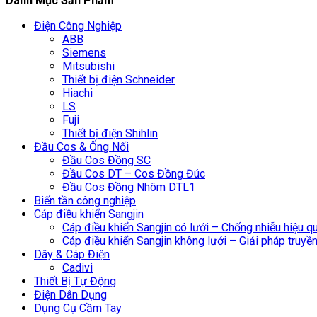
Danh Mục Sản Phẩm
Điện Công Nghiệp
ABB
Siemens
Mitsubishi
Thiết bị điện Schneider
Hiachi
LS
Fuji
Thiết bị điện Shihlin
Đầu Cos & Ống Nối
Đầu Cos Đồng SC
Đầu Cos DT – Cos Đồng Đúc
Đầu Cos Đồng Nhôm DTL1
Biến tần công nghiệp
Cáp điều khiển Sangjin
Cáp điều khiển Sangjin có lưới – Chống nhiễu hiệu q
Cáp điều khiển Sangjin không lưới – Giải pháp truyền 
Dây & Cáp Điện
Cadivi
Thiết Bị Tự Động
Điện Dân Dụng
Dụng Cụ Cầm Tay