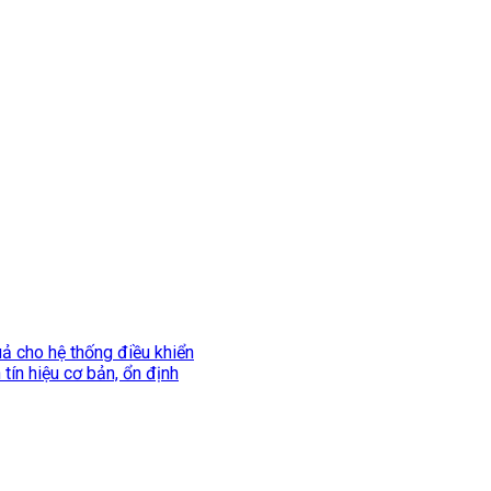
uả cho hệ thống điều khiển
tín hiệu cơ bản, ổn định