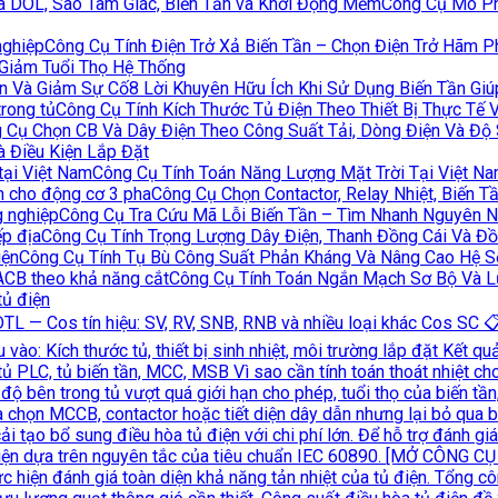
Công Cụ Mô Ph
Công Cụ Tính Điện Trở Xả Biến Tần – Chọn Điện Trở Hãm 
 Giảm Tuổi Thọ Hệ Thống
8 Lời Khuyên Hữu Ích Khi Sử Dụng Biến Tần Gi
Công Cụ Tính Kích Thước Tủ Điện Theo Thiết Bị Thực Tế V
 Cụ Chọn CB Và Dây Điện Theo Công Suất Tải, Dòng Điện Và Độ 
à Điều Kiện Lắp Đặt
Công Cụ Tính Toán Năng Lượng Mặt Trời Tại Việt N
Công Cụ Chọn Contactor, Relay Nhiệt, Biến
Công Cụ Tra Cứu Mã Lỗi Biến Tần – Tìm Nhanh Nguyên 
Công Cụ Tính Trọng Lượng Dây Điện, Thanh Đồng Cái Và Đồ
Công Cụ Tính Tụ Bù Công Suất Phản Kháng Và Nâng Cao Hệ 
Công Cụ Tính Toán Ngắn Mạch Sơ Bộ Và 
tủ điện