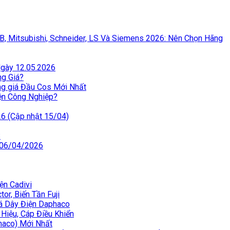
BB, Mitsubishi, Schneider, LS Và Siemens 2026: Nên Chọn Hãng
Ngày 12.05.2026
ng Giá?
ng giá Đầu Cos Mới Nhất
iện Công Nghiệp?
26 (Cập nhật 15/04)
S
 06/04/2026
ện Cadivi
or, Biến Tần Fuji
iá Dây Điện Daphaco
 Hiệu, Cáp Điều Khiển
haco) Mới Nhất