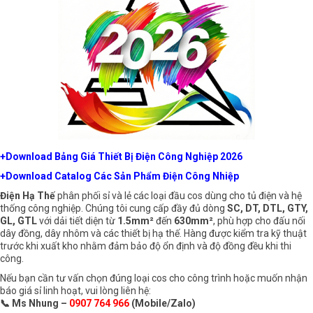
+Download Bảng Giá Thiết Bị Điện Công Nghiệp 2026
+Download Catalog Các Sản Phẩm Điện Công Nhiệp
Điện Hạ Thế
phân phối sỉ và lẻ các loại đầu cos dùng cho tủ điện và hệ
thống công nghiệp. Chúng tôi cung cấp đầy đủ dòng
SC
,
DT
,
DTL
,
GTY
,
GL
,
GTL
với dải tiết diện từ
1.5mm²
đến
630mm²
, phù hợp cho đấu nối
dây đồng, dây nhôm và các thiết bị hạ thế. Hàng được kiểm tra kỹ thuật
trước khi xuất kho nhằm đảm bảo độ ổn định và độ đồng đều khi thi
công.
Nếu bạn cần tư vấn chọn đúng loại cos cho công trình hoặc muốn nhận
báo giá sỉ linh hoạt, vui lòng liên hệ:
📞 Ms Nhung –
0907 764 966
(Mobile/Zalo)