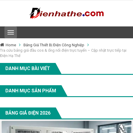
T
o
g
Home
Bảng Giá Thiết Bị Điện Công Nghiệp
g
Tra cứu bảng giá đầu cos & ống nối điện trực tuyến – Cập nhật trực tiếp tại
l
Điện Hạ Thế
e
n
DANH MỤC BÀI VIẾT
a
v
i
g
DANH MỤC SẢN PHẨM
a
t
i
o
BẢNG GIÁ ĐIỆN 2026
n