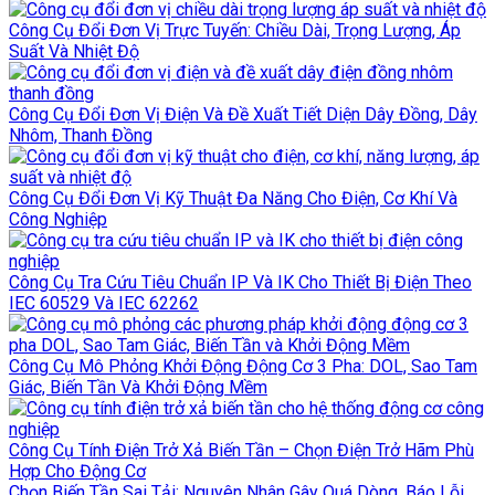
Công Cụ Đổi Đơn Vị Trực Tuyến: Chiều Dài, Trọng Lượng, Áp
Suất Và Nhiệt Độ
Công Cụ Đổi Đơn Vị Điện Và Đề Xuất Tiết Diện Dây Đồng, Dây
Nhôm, Thanh Đồng
Công Cụ Đổi Đơn Vị Kỹ Thuật Đa Năng Cho Điện, Cơ Khí Và
Công Nghiệp
Công Cụ Tra Cứu Tiêu Chuẩn IP Và IK Cho Thiết Bị Điện Theo
IEC 60529 Và IEC 62262
Công Cụ Mô Phỏng Khởi Động Động Cơ 3 Pha: DOL, Sao Tam
Giác, Biến Tần Và Khởi Động Mềm
Công Cụ Tính Điện Trở Xả Biến Tần – Chọn Điện Trở Hãm Phù
Hợp Cho Động Cơ
Chọn Biến Tần Sai Tải: Nguyên Nhân Gây Quá Dòng, Báo Lỗi