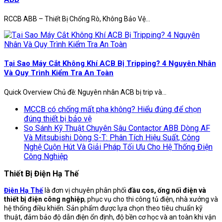
RCCB ABB – Thiết Bị Chống Rò, Không Bảo Vệ...
Tại Sao Máy Cắt Không Khí ACB Bị Tripping? 4 Nguyên Nhân
Và Quy Trình Kiểm Tra An Toàn
Quick Overview Chủ đề: Nguyên nhân ACB bị trip và...
MCCB có chống mất pha không? Hiểu đúng để chọn
đúng thiết bị bảo vệ
So Sánh Kỹ Thuật Chuyên Sâu Contactor ABB Dòng AF
Và Mitsubishi Dòng S-T: Phân Tích Hiệu Suất, Công
Nghệ Cuộn Hút Và Giải Pháp Tối Ưu Cho Hệ Thống Điện
Công Nghiệp
Thiết Bị Điện Hạ Thế
Điện Hạ Thế
là đơn vị chuyên phân phối
đầu cos, ống nối điện và
thiết bị điện công nghiệp
, phục vụ cho thi công tủ điện, nhà xưởng và
hệ thống điều khiển. Sản phẩm được lựa chọn theo tiêu chuẩn kỹ
thuật, đảm bảo độ dẫn điện ổn định, độ bền cơ học và an toàn khi vận