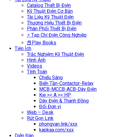
Catalog Thiết Bị Điện
Kỹ Thuật Điện Cơ Bản
Tài Liệu Kỹ Thuật Điện
Thương Hiệu Thiết Bị Điện
Phân Phối Thiết Bị Điện
⚡ Tạp Chí Điện Công Nghiệp
📕Play Books
Tiện Ích
Trắc Nghiệm Kỹ Thuật Điện
Hình Ảnh
Videos
Tính Toán
Chiếu Sáng
Biến Tần-Contactor-Relay
MCB-MCCB-ACB-Dây Điện
Kw >< A >< HP
Dây Điện & Thanh Đồng
Đổi Đơn vị
Web – Desk
Rút Gọn Link
phongvan.link/xxx
kapkaa.com/xxx
Diễn Đàn