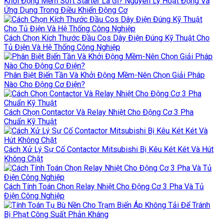
Khởi Động Mềm Soft Starter Là Gì? Nguyên Lý Hoạt Động Và
Ứng Dụng Trong Điều Khiển Động Cơ
Cách Chọn Kích Thước Đầu Cos Dây Điện Đúng Kỹ Thuật Cho
Tủ Điện Và Hệ Thống Công Nghiệp
Phân Biệt Biến Tần Và Khởi Động Mềm-Nên Chọn Giải Pháp
Nào Cho Động Cơ Điện?
Cách Chọn Contactor Và Relay Nhiệt Cho Động Cơ 3 Pha
Chuẩn Kỹ Thuật
Cách Xử Lý Sự Cố Contactor Mitsubishi Bị Kêu Két Két Và Hút
Không Chặt
Cách Tính Toán Chọn Relay Nhiệt Cho Động Cơ 3 Pha Và Tủ
Điện Công Nghiệp