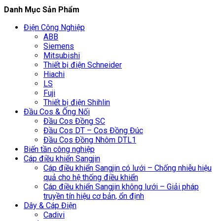
Danh Mục Sản Phẩm
Điện Công Nghiệp
ABB
Siemens
Mitsubishi
Thiết bị điện Schneider
Hiachi
LS
Fuji
Thiết bị điện Shihlin
Đầu Cos & Ống Nối
Đầu Cos Đồng SC
Đầu Cos DT – Cos Đồng Đúc
Đầu Cos Đồng Nhôm DTL1
Biến tần công nghiệp
Cáp điều khiển Sangjin
Cáp điều khiển Sangjin có lưới – Chống nhiễu hiệu
quả cho hệ thống điều khiển
Cáp điều khiển Sangjin không lưới – Giải pháp
truyền tín hiệu cơ bản, ổn định
Dây & Cáp Điện
Cadivi