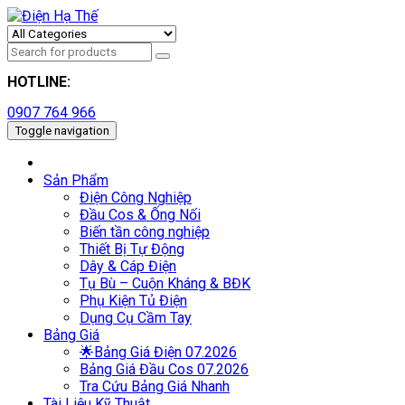
HOTLINE:
0907 764 966
Toggle navigation
Sản Phẩm
Điện Công Nghiệp
Đầu Cos & Ống Nối
Biến tần công nghiệp
Thiết Bị Tự Động
Dây & Cáp Điện
Tụ Bù – Cuộn Kháng & BĐK
Phụ Kiện Tủ Điện
Dụng Cụ Cầm Tay
Bảng Giá
🌟Bảng Giá Điện 07.2026
Bảng Giá Đầu Cos 07.2026
Tra Cứu Bảng Giá Nhanh
Tài Liệu Kỹ Thuật