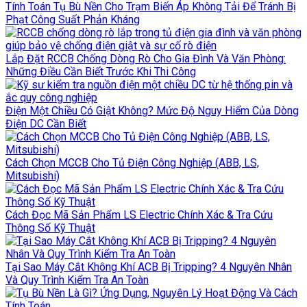
Tính Toán Tụ Bù Nền Cho Trạm Biến Áp Không Tải Để Tránh Bị
Phạt Công Suất Phản Kháng
Lắp Đặt RCCB Chống Dòng Rò Cho Gia Đình Và Văn Phòng:
Những Điều Cần Biết Trước Khi Thi Công
Điện Một Chiều Có Giật Không? Mức Độ Nguy Hiểm Của Dòng
Điện DC Cần Biết
Cách Chọn MCCB Cho Tủ Điện Công Nghiệp (ABB, LS,
Mitsubishi)
Cách Đọc Mã Sản Phẩm LS Electric Chính Xác & Tra Cứu
Thông Số Kỹ Thuật
Tại Sao Máy Cắt Không Khí ACB Bị Tripping? 4 Nguyên Nhân
Và Quy Trình Kiểm Tra An Toàn