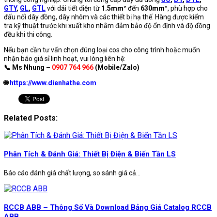
GTY
,
GL
,
GTL
với dải tiết diện từ
1.5mm²
đến
630mm²
, phù hợp cho
đấu nối dây đồng, dây nhôm và các thiết bị hạ thế. Hàng được kiểm
tra kỹ thuật trước khi xuất kho nhằm đảm bảo độ ổn định và độ đồng
đều khi thi công.
Nếu bạn cần tư vấn chọn đúng loại cos cho công trình hoặc muốn
nhận báo giá sỉ linh hoạt, vui lòng liên hệ:
📞 Ms Nhung –
0907 764 966
(Mobile/Zalo)
🌐
https://www.dienhathe.com
Related Posts:
Phân Tích & Đánh Giá: Thiết Bị Điện & Biến Tần LS
Báo cáo đánh giá chất lượng, so sánh giá cả...
RCCB ABB – Thông Số Và Download Bảng Giá Catalog RCCB
ABB