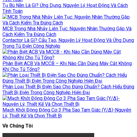
Tụ Bù Nền Là Gì? Ứng Dụng, Nguyên Lý Hoạt Động Và Cách
Tính Toán
MCB Trong Nhà Nhảy Liên Tục: Nguyên Nhân Thường Gặp Và
Cách Kiểm Tra Đúng Cách
Contactor Là Gì? Cấu Tạo, Nguyên Lý Hoạt Động Và Ứng Dụng
Trong Tủ Điện Công Nghiệp
Phân Biệt ACB Và MCCB – Khi Nào Cần Dùng Máy Cắt Không
Khí Cho Tủ Tổng?
Phân Loại Thiết Bị Điện Sao Cho Đúng Chuẩn? Cách Hiểu Đúng
Thiết Bị Điện Trong Công Nghiệp Hiện Đại
Mạch Khởi Động Động Cơ 3 Pha Sao Tam Giác (Y/Δ)-Nguyên
Lý, Thiết Kế Và Chọn Thiết Bị
Về Chúng Tôi