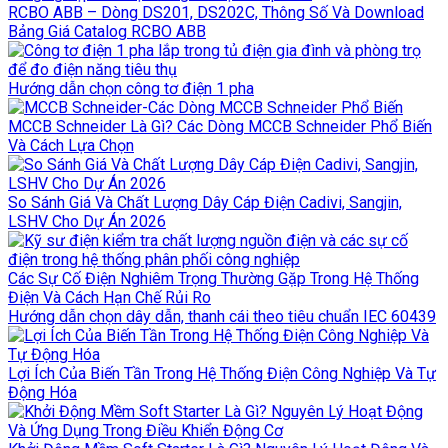
RCBO ABB – Dòng DS201, DS202C, Thông Số Và Download
Bảng Giá Catalog RCBO ABB
Hướng dẫn chọn công tơ điện 1 pha
MCCB Schneider Là Gì? Các Dòng MCCB Schneider Phổ Biến
Và Cách Lựa Chọn
So Sánh Giá Và Chất Lượng Dây Cáp Điện Cadivi, Sangjin,
LSHV Cho Dự Án 2026
Các Sự Cố Điện Nghiêm Trọng Thường Gặp Trong Hệ Thống
Điện Và Cách Hạn Chế Rủi Ro
Hướng dẫn chọn dây dẫn, thanh cái theo tiêu chuẩn IEC 60439
Lợi Ích Của Biến Tần Trong Hệ Thống Điện Công Nghiệp Và Tự
Động Hóa