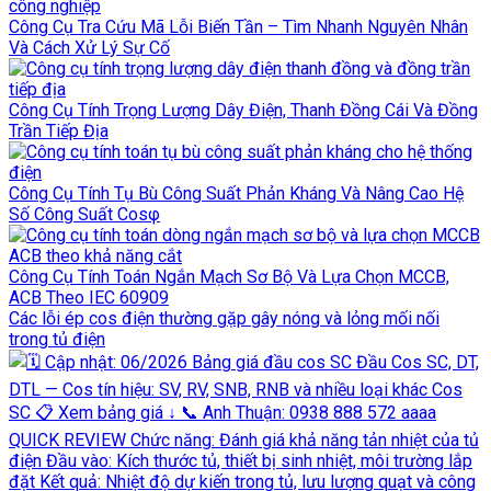
Công Cụ Tra Cứu Mã Lỗi Biến Tần – Tìm Nhanh Nguyên Nhân
Và Cách Xử Lý Sự Cố
Công Cụ Tính Trọng Lượng Dây Điện, Thanh Đồng Cái Và Đồng
Trần Tiếp Địa
Công Cụ Tính Tụ Bù Công Suất Phản Kháng Và Nâng Cao Hệ
Số Công Suất Cosφ
Công Cụ Tính Toán Ngắn Mạch Sơ Bộ Và Lựa Chọn MCCB,
ACB Theo IEC 60909
Các lỗi ép cos điện thường gặp gây nóng và lỏng mối nối
trong tủ điện