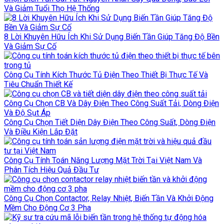
Và Giảm Tuổi Thọ Hệ Thống
8 Lời Khuyên Hữu Ích Khi Sử Dụng Biến Tần Giúp Tăng Độ Bền
Và Giảm Sự Cố
Công Cụ Tính Kích Thước Tủ Điện Theo Thiết Bị Thực Tế Và
Tiêu Chuẩn Thiết Kế
Công Cụ Chọn CB Và Dây Điện Theo Công Suất Tải, Dòng Điện
Và Độ Sụt Áp
Công Cụ Chọn Tiết Diện Dây Điện Theo Công Suất, Dòng Điện
Và Điều Kiện Lắp Đặt
Công Cụ Tính Toán Năng Lượng Mặt Trời Tại Việt Nam Và
Phân Tích Hiệu Quả Đầu Tư
Công Cụ Chọn Contactor, Relay Nhiệt, Biến Tần Và Khởi Động
Mềm Cho Động Cơ 3 Pha