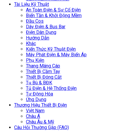
Tài Liệu Kỹ Thuật
An Toàn Điện & Sự Cố Điện
Biến Tần & Khởi Động Mềm
Đầu Cos
Dây Điện & Bus Bar
Điện Dân Dụng
Hướng Dẫn
Khác
Kiến Thức Kỹ Thuật Điện
Máy Phát Điện & Máy Biến Áp
Phụ Kiện
Thang Máng Cáp
Thiết Bị Cầm Tay
Thiết Bị Đóng Cắt
Tụ Bù & BĐK
Tủ Điện & Hệ Thống Điện
Tự Động Hóa
Ứng Dụng
Thương Hiệu Thiết Bị Điện
Việt Nam
Châu Á
Châu Âu & Mỹ
Câu Hỏi Thường Gặp (FAQ)