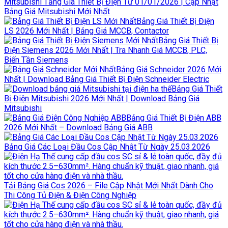
Mitsubishi Tăng Giá Thiết Bị Điện Từ 01/01/2026 | Cập Nhật
Bảng Giá Mitsubishi Mới Nhất
Bảng Giá Thiết Bị Điện
LS 2026 Mới Nhất | Bảng Giá MCCB, Contactor
Bảng Giá Thiết Bị
Điện Siemens 2026 Mới Nhất | Tra Nhanh Giá MCCB, PLC,
Biến Tần Siemens
Bảng Giá Schneider 2026 Mới
Nhất | Download Bảng Giá Thiết Bị Điện Schneider Electric
Bảng Giá Thiết
Bị Điện Mitsubishi 2026 Mới Nhất | Download Bảng Giá
Mitsubishi
Bảng Giá Thiết Bị Điện ABB
2026 Mới Nhất – Download Bảng Giá ABB
Bảng Giá Các Loại Đầu Cos Cập Nhật Từ Ngày 25.03.2026
Tải Bảng Giá Cos 2026 – File Cập Nhật Mới Nhất Dành Cho
Thi Công Tủ Điện & Điện Công Nghiệp