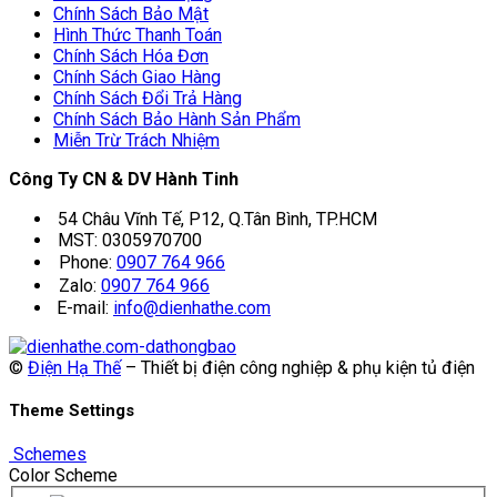
Chính Sách Bảo Mật
Hình Thức Thanh Toán
Chính Sách Hóa Đơn
Chính Sách Giao Hàng
Chính Sách Đổi Trả Hàng
Chính Sách Bảo Hành Sản Phẩm
Miễn Trừ Trách Nhiệm
Công Ty CN & DV Hành Tinh
54 Châu Vĩnh Tế, P12, Q.Tân Bình, TP.HCM
MST: 0305970700
Phone:
0907 764 966
Zalo:
0907 764 966
E-mail:
info@dienhathe.com
©
Điện Hạ Thế
– Thiết bị điện công nghiệp & phụ kiện tủ điện
Theme Settings
Schemes
Color Scheme