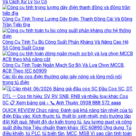
Và Cách Xử Lý Sự Cố
Công Cụ Tính Trọng Lượng Dây Điện, Thanh Đồng Cái Và Đồng
Trần Tiếp Địa
Công Cụ Tính Tụ Bù Công Suất Phản Kháng Và Nâng Cao Hệ
Số Công Suất Cosφ
Công Cụ Tính Toán Ngắn Mạch Sơ Bộ Và Lựa Chọn MCCB,
ACB Theo IEC 60909
Các lỗi ép cos điện thường gặp gây nóng và lỏng mối nối
trong tủ điện