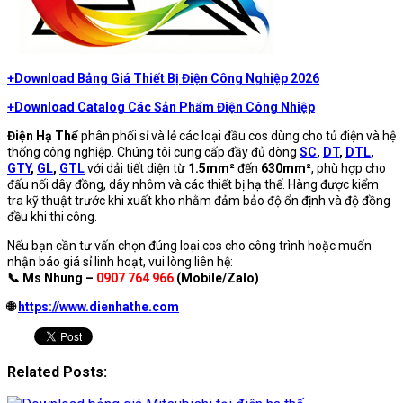
+Download Bảng Giá Thiết Bị Điện Công Nghiệp 2026
+Download Catalog Các Sản Phẩm Điện Công Nhiệp
Điện Hạ Thế
phân phối sỉ và lẻ các loại đầu cos dùng cho tủ điện và hệ
thống công nghiệp. Chúng tôi cung cấp đầy đủ dòng
SC
,
DT
,
DTL
,
GTY
,
GL
,
GTL
với dải tiết diện từ
1.5mm²
đến
630mm²
, phù hợp cho
đấu nối dây đồng, dây nhôm và các thiết bị hạ thế. Hàng được kiểm
tra kỹ thuật trước khi xuất kho nhằm đảm bảo độ ổn định và độ đồng
đều khi thi công.
Nếu bạn cần tư vấn chọn đúng loại cos cho công trình hoặc muốn
nhận báo giá sỉ linh hoạt, vui lòng liên hệ:
📞 Ms Nhung –
0907 764 966
(Mobile/Zalo)
🌐
https://www.dienhathe.com
Related Posts: