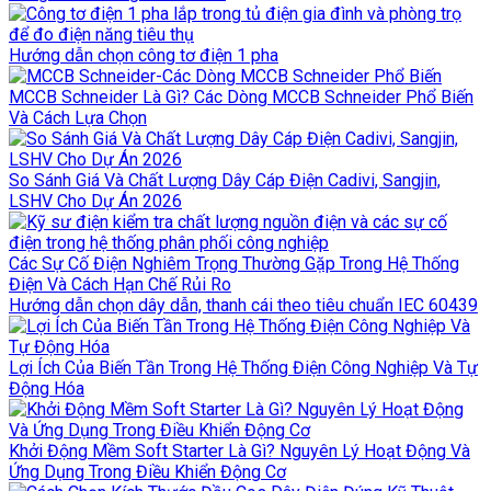
Hướng dẫn chọn công tơ điện 1 pha
MCCB Schneider Là Gì? Các Dòng MCCB Schneider Phổ Biến
Và Cách Lựa Chọn
So Sánh Giá Và Chất Lượng Dây Cáp Điện Cadivi, Sangjin,
LSHV Cho Dự Án 2026
Các Sự Cố Điện Nghiêm Trọng Thường Gặp Trong Hệ Thống
Điện Và Cách Hạn Chế Rủi Ro
Hướng dẫn chọn dây dẫn, thanh cái theo tiêu chuẩn IEC 60439
Lợi Ích Của Biến Tần Trong Hệ Thống Điện Công Nghiệp Và Tự
Động Hóa
Khởi Động Mềm Soft Starter Là Gì? Nguyên Lý Hoạt Động Và
Ứng Dụng Trong Điều Khiển Động Cơ