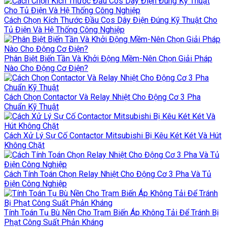
Cách Chọn Kích Thước Đầu Cos Dây Điện Đúng Kỹ Thuật Cho
Tủ Điện Và Hệ Thống Công Nghiệp
Phân Biệt Biến Tần Và Khởi Động Mềm-Nên Chọn Giải Pháp
Nào Cho Động Cơ Điện?
Cách Chọn Contactor Và Relay Nhiệt Cho Động Cơ 3 Pha
Chuẩn Kỹ Thuật
Cách Xử Lý Sự Cố Contactor Mitsubishi Bị Kêu Két Két Và Hút
Không Chặt
Cách Tính Toán Chọn Relay Nhiệt Cho Động Cơ 3 Pha Và Tủ
Điện Công Nghiệp
Tính Toán Tụ Bù Nền Cho Trạm Biến Áp Không Tải Để Tránh Bị
Phạt Công Suất Phản Kháng