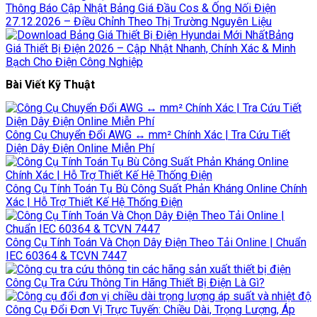
Thông Báo Cập Nhật Bảng Giá Đầu Cos & Ống Nối Điện
27.12.2026 – Điều Chỉnh Theo Thị Trường Nguyên Liệu
Bảng
Giá Thiết Bị Điện 2026 – Cập Nhật Nhanh, Chính Xác & Minh
Bạch Cho Điện Công Nghiệp
Bài Viết Kỹ Thuật
Công Cụ Chuyển Đổi AWG ↔ mm² Chính Xác | Tra Cứu Tiết
Diện Dây Điện Online Miễn Phí
Công Cụ Tính Toán Tụ Bù Công Suất Phản Kháng Online Chính
Xác | Hỗ Trợ Thiết Kế Hệ Thống Điện
Công Cụ Tính Toán Và Chọn Dây Điện Theo Tải Online | Chuẩn
IEC 60364 & TCVN 7447
Công Cụ Tra Cứu Thông Tin Hãng Thiết Bị Điện Là Gì?
Công Cụ Đổi Đơn Vị Trực Tuyến: Chiều Dài, Trọng Lượng, Áp