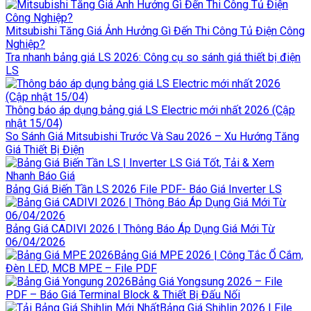
Mitsubishi Tăng Giá Ảnh Hưởng Gì Đến Thi Công Tủ Điện Công
Nghiệp?
Tra nhanh bảng giá LS 2026: Công cụ so sánh giá thiết bị điện
LS
Thông báo áp dụng bảng giá LS Electric mới nhất 2026 (Cập
nhật 15/04)
So Sánh Giá Mitsubishi Trước Và Sau 2026 – Xu Hướng Tăng
Giá Thiết Bị Điện
Bảng Giá Biến Tần LS 2026 File PDF- Báo Giá Inverter LS
Bảng Giá CADIVI 2026 | Thông Báo Áp Dụng Giá Mới Từ
06/04/2026
Bảng Giá MPE 2026 | Công Tắc Ổ Cắm,
Đèn LED, MCB MPE – File PDF
Bảng Giá Yongsung 2026 – File
PDF – Báo Giá Terminal Block & Thiết Bị Đấu Nối
Bảng Giá Shihlin 2026 | File