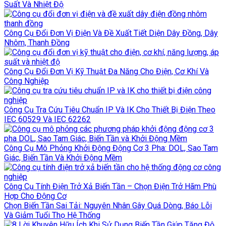
Suất Và Nhiệt Độ
Công Cụ Đổi Đơn Vị Điện Và Đề Xuất Tiết Diện Dây Đồng, Dây
Nhôm, Thanh Đồng
Công Cụ Đổi Đơn Vị Kỹ Thuật Đa Năng Cho Điện, Cơ Khí Và
Công Nghiệp
Công Cụ Tra Cứu Tiêu Chuẩn IP Và IK Cho Thiết Bị Điện Theo
IEC 60529 Và IEC 62262
Công Cụ Mô Phỏng Khởi Động Động Cơ 3 Pha: DOL, Sao Tam
Giác, Biến Tần Và Khởi Động Mềm
Công Cụ Tính Điện Trở Xả Biến Tần – Chọn Điện Trở Hãm Phù
Hợp Cho Động Cơ
Chọn Biến Tần Sai Tải: Nguyên Nhân Gây Quá Dòng, Báo Lỗi
Và Giảm Tuổi Thọ Hệ Thống