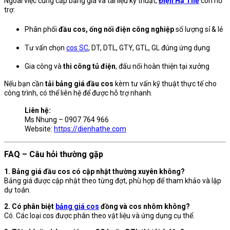
Ngoài việc cung cấp bảng giá và tài liệu kỹ thuật,
Điện Hạ Thế
còn hỗ
trợ:
Phân phối
đầu cos, ống nối điện công nghiệp
số lượng sỉ & lẻ
Tư vấn chọn
cos SC
, DT, DTL, GTY, GTL, GL đúng ứng dụng
Gia công và
thi công tủ điện
, đấu nối hoàn thiện tại xưởng
Nếu bạn cần
tải bảng giá đầu cos
kèm tư vấn kỹ thuật thực tế cho
công trình, có thể liên hệ để được hỗ trợ nhanh.
Liên hệ:
Ms Nhung – 0907 764 966
Website:
https://dienhathe.com
FAQ – Câu hỏi thường gặp
1. Bảng giá đầu cos có cập nhật thường xuyên không?
Bảng giá được cập nhật theo từng đợt, phù hợp để tham khảo và lập
dự toán.
2. Có phân biệt
bảng giá cos
đồng và cos nhôm không?
Có. Các loại cos được phân theo vật liệu và ứng dụng cụ thể.