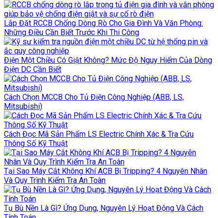
Lắp Đặt RCCB Chống Dòng Rò Cho Gia Đình Và Văn Phòng:
Những Điều Cần Biết Trước Khi Thi Công
Điện Một Chiều Có Giật Không? Mức Độ Nguy Hiểm Của Dòng
Điện DC Cần Biết
Cách Chọn MCCB Cho Tủ Điện Công Nghiệp (ABB, LS,
Mitsubishi)
Cách Đọc Mã Sản Phẩm LS Electric Chính Xác & Tra Cứu
Thông Số Kỹ Thuật
Tại Sao Máy Cắt Không Khí ACB Bị Tripping? 4 Nguyên Nhân
Và Quy Trình Kiểm Tra An Toàn
Tụ Bù Nền Là Gì? Ứng Dụng, Nguyên Lý Hoạt Động Và Cách
Tính Toán