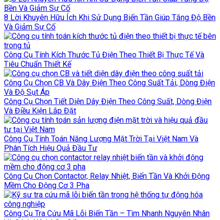
8 Lời Khuyên Hữu Ích Khi Sử Dụng Biến Tần Giúp Tăng Độ Bền
Và Giảm Sự Cố
Công Cụ Tính Kích Thước Tủ Điện Theo Thiết Bị Thực Tế Và
Tiêu Chuẩn Thiết Kế
Công Cụ Chọn CB Và Dây Điện Theo Công Suất Tải, Dòng Điện
Và Độ Sụt Áp
Công Cụ Chọn Tiết Diện Dây Điện Theo Công Suất, Dòng Điện
Và Điều Kiện Lắp Đặt
Công Cụ Tính Toán Năng Lượng Mặt Trời Tại Việt Nam Và
Phân Tích Hiệu Quả Đầu Tư
Công Cụ Chọn Contactor, Relay Nhiệt, Biến Tần Và Khởi Động
Mềm Cho Động Cơ 3 Pha
Công Cụ Tra Cứu Mã Lỗi Biến Tần – Tìm Nhanh Nguyên Nhân