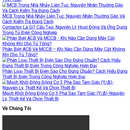
MCB Trong Nhà Nhảy Liên Tục: Nguyên Nhân Thường Gặp Và
Cách Kiểm Tra Đúng Cách
Contactor Là Gì? Cấu Tạo, Nguyên Lý Hoạt Động Và Ứng Dụng
Trong Tủ Điện Công Nghiệp
Phân Biệt ACB Và MCCB – Khi Nào Cần Dùng Máy Cắt Không
Khí Cho Tủ Tổng?
Phân Loại Thiết Bị Điện Sao Cho Đúng Chuẩn? Cách Hiểu Đúng
Thiết Bị Điện Trong Công Nghiệp Hiện Đại
Mạch Khởi Động Động Cơ 3 Pha Sao Tam Giác (Y/Δ)-Nguyên
Lý, Thiết Kế Và Chọn Thiết Bị
Về Chúng Tôi