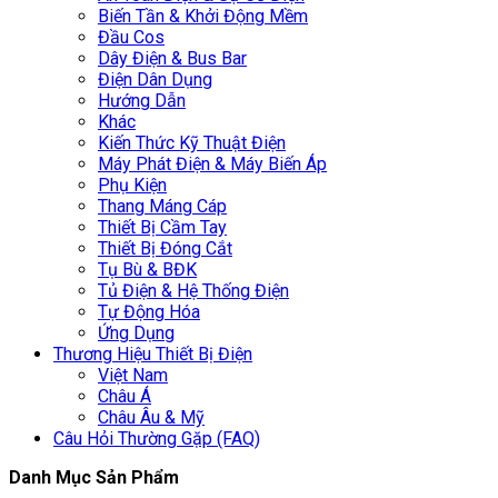
Biến Tần & Khởi Động Mềm
Đầu Cos
Dây Điện & Bus Bar
Điện Dân Dụng
Hướng Dẫn
Khác
Kiến Thức Kỹ Thuật Điện
Máy Phát Điện & Máy Biến Áp
Phụ Kiện
Thang Máng Cáp
Thiết Bị Cầm Tay
Thiết Bị Đóng Cắt
Tụ Bù & BĐK
Tủ Điện & Hệ Thống Điện
Tự Động Hóa
Ứng Dụng
Thương Hiệu Thiết Bị Điện
Việt Nam
Châu Á
Châu Âu & Mỹ
Câu Hỏi Thường Gặp (FAQ)
Danh Mục Sản Phẩm