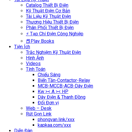
Catalog Thiết Bị Điện
Kỹ Thuật Điện Cơ Bản
Tài Liệu Kỹ Thuật Điện
Thương Hiệu Thiết Bị Điện
Phân Phối Thiết Bị Điện
⚡ Tạp Chí Điện Công Nghiệp
📕Play Books
Tiện Ích
Trắc Nghiệm Kỹ Thuật Điện
Hình Ảnh
Videos
Tính Toán
Chiếu Sáng
Biến Tần-Contactor-Relay
MCB-MCCB-ACB-Dây Điện
Kw >< A >< HP
Dây Điện & Thanh Đồng
Đổi Đơn vị
Web – Desk
Rút Gọn Link
phongvan.link/xxx
kapkaa.com/xxx
Diễn Đàn