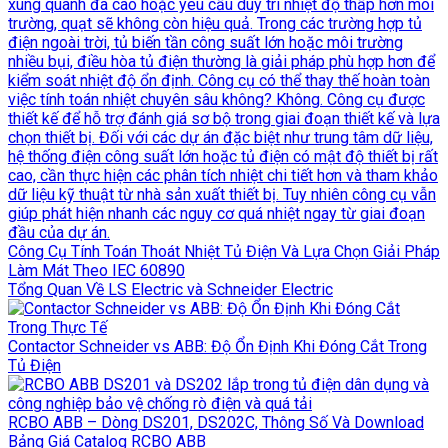
Công Cụ Tính Toán Thoát Nhiệt Tủ Điện Và Lựa Chọn Giải Pháp
Làm Mát Theo IEC 60890
Tổng Quan Về LS Electric và Schneider Electric
Contactor Schneider vs ABB: Độ Ổn Định Khi Đóng Cắt Trong
Tủ Điện
RCBO ABB – Dòng DS201, DS202C, Thông Số Và Download
Bảng Giá Catalog RCBO ABB