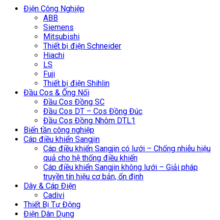
Điện Công Nghiệp
ABB
Siemens
Mitsubishi
Thiết bị điện Schneider
Hiachi
LS
Fuji
Thiết bị điện Shihlin
Đầu Cos & Ống Nối
Đầu Cos Đồng SC
Đầu Cos DT – Cos Đồng Đúc
Đầu Cos Đồng Nhôm DTL1
Biến tần công nghiệp
Cáp điều khiển Sangjin
Cáp điều khiển Sangjin có lưới – Chống nhiễu hiệu
quả cho hệ thống điều khiển
Cáp điều khiển Sangjin không lưới – Giải pháp
truyền tín hiệu cơ bản, ổn định
Dây & Cáp Điện
Cadivi
Thiết Bị Tự Động
Điện Dân Dụng