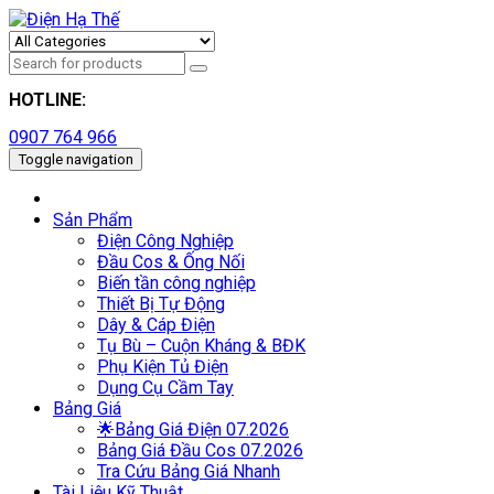
HOTLINE:
0907 764 966
Toggle navigation
Sản Phẩm
Điện Công Nghiệp
Đầu Cos & Ống Nối
Biến tần công nghiệp
Thiết Bị Tự Động
Dây & Cáp Điện
Tụ Bù – Cuộn Kháng & BĐK
Phụ Kiện Tủ Điện
Dụng Cụ Cầm Tay
Bảng Giá
🌟Bảng Giá Điện 07.2026
Bảng Giá Đầu Cos 07.2026
Tra Cứu Bảng Giá Nhanh
Tài Liệu Kỹ Thuật