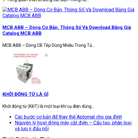
MCB ABB – Dòng Cơ Bản, Thông Số Và Download Bảng Giá
Catalog MCB ABB
MCB ABB – Dòng CB Tép Dùng Nhiều Trong Tủ...
KHỞI ĐỘNG TỪ LÀ GÌ
Khởi động từ (KĐT) là một loại khí cụ điện dùng...
Các bước cơ bản để thay thế Aptomat cho gia đình
Nguyên lý hoạt động máy cắt điện – Cấu tạo, phân loại
và lưu ý đấu nối