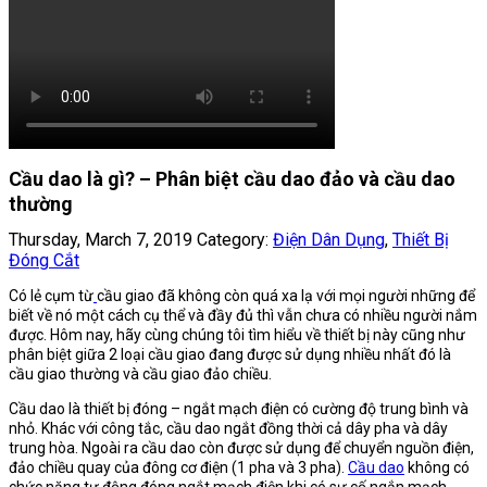
Cầu dao là gì? – Phân biệt cầu dao đảo và cầu dao
thường
Thursday, March 7, 2019
Category:
Điện Dân Dụng
,
Thiết Bị
Đóng Cắt
Có lẻ cụm từ
cầu giao
đã không còn quá xa lạ với mọi người những để
biết về nó một cách cụ thể và đầy đủ thì vẫn chưa có nhiều người nắm
được. Hôm nay, hãy cùng chúng tôi tìm hiểu về thiết bị này cũng như
phân biệt giữa 2 loại cầu giao đang được sử dụng nhiều nhất đó là
cầu giao thường và cầu giao đảo chiều.
Cầu dao
là thiết bị đóng – ngắt mạch điện có cường độ trung bình và
nhỏ. Khác với công tắc, cầu dao ngắt đồng thời cả dây pha và dây
trung hòa. Ngoài ra cầu dao còn được sử dụng để chuyển nguồn điện,
đảo chiều quay của đông cơ điện (1 pha và 3 pha).
Cầu dao
không có
chức năng
tự động đóng ngắt
mạch điện khi có sự cố ngắn mạch