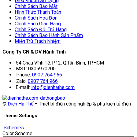
Điều Khoản Sử Dụng
Chính Sách Bảo Mật
Hình Thức Thanh Toán
Chính Sách Hóa Đơn
Chính Sách Giao Hàng
Chính Sách Đổi Trả Hàng
Chính Sách Bảo Hành Sản Phẩm
Miễn Trừ Trách Nhiệm
Công Ty CN & DV Hành Tinh
54 Châu Vĩnh Tế, P12, Q.Tân Bình, TP.HCM
MST: 0305970700
Phone:
0907 764 966
Zalo:
0907 764 966
E-mail:
info@dienhathe.com
©
Điện Hạ Thế
– Thiết bị điện công nghiệp & phụ kiện tủ điện
Theme Settings
Schemes
Color Scheme