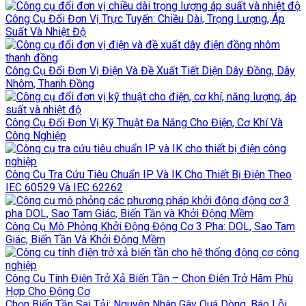
Công Cụ Đổi Đơn Vị Trực Tuyến: Chiều Dài, Trọng Lượng, Áp
Suất Và Nhiệt Độ
Công Cụ Đổi Đơn Vị Điện Và Đề Xuất Tiết Diện Dây Đồng, Dây
Nhôm, Thanh Đồng
Công Cụ Đổi Đơn Vị Kỹ Thuật Đa Năng Cho Điện, Cơ Khí Và
Công Nghiệp
Công Cụ Tra Cứu Tiêu Chuẩn IP Và IK Cho Thiết Bị Điện Theo
IEC 60529 Và IEC 62262
Công Cụ Mô Phỏng Khởi Động Động Cơ 3 Pha: DOL, Sao Tam
Giác, Biến Tần Và Khởi Động Mềm
Công Cụ Tính Điện Trở Xả Biến Tần – Chọn Điện Trở Hãm Phù
Hợp Cho Động Cơ
Chọn Biến Tần Sai Tải: Nguyên Nhân Gây Quá Dòng, Báo Lỗi