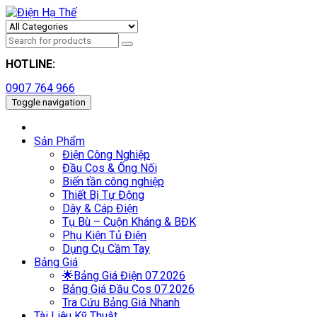
HOTLINE:
0907 764 966
Toggle navigation
Sản Phẩm
Điện Công Nghiệp
Đầu Cos & Ống Nối
Biến tần công nghiệp
Thiết Bị Tự Động
Dây & Cáp Điện
Tụ Bù – Cuộn Kháng & BĐK
Phụ Kiện Tủ Điện
Dụng Cụ Cầm Tay
Bảng Giá
🌟Bảng Giá Điện 07.2026
Bảng Giá Đầu Cos 07.2026
Tra Cứu Bảng Giá Nhanh
Tài Liệu Kỹ Thuật