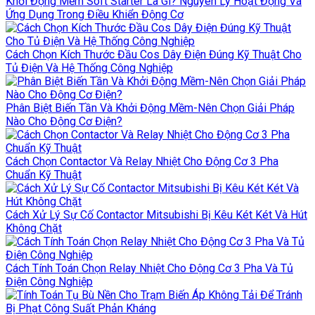
Khởi Động Mềm Soft Starter Là Gì? Nguyên Lý Hoạt Động Và
Ứng Dụng Trong Điều Khiển Động Cơ
Cách Chọn Kích Thước Đầu Cos Dây Điện Đúng Kỹ Thuật Cho
Tủ Điện Và Hệ Thống Công Nghiệp
Phân Biệt Biến Tần Và Khởi Động Mềm-Nên Chọn Giải Pháp
Nào Cho Động Cơ Điện?
Cách Chọn Contactor Và Relay Nhiệt Cho Động Cơ 3 Pha
Chuẩn Kỹ Thuật
Cách Xử Lý Sự Cố Contactor Mitsubishi Bị Kêu Két Két Và Hút
Không Chặt
Cách Tính Toán Chọn Relay Nhiệt Cho Động Cơ 3 Pha Và Tủ
Điện Công Nghiệp