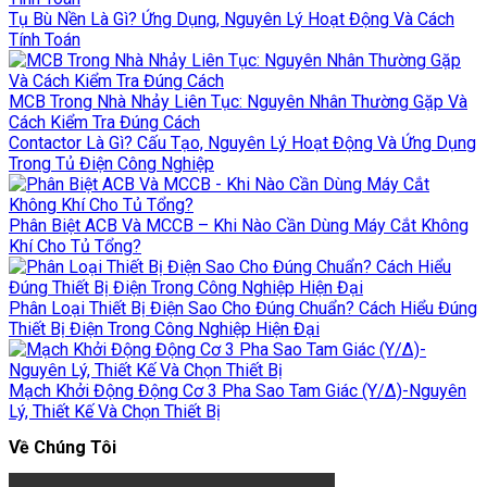
Tụ Bù Nền Là Gì? Ứng Dụng, Nguyên Lý Hoạt Động Và Cách
Tính Toán
MCB Trong Nhà Nhảy Liên Tục: Nguyên Nhân Thường Gặp Và
Cách Kiểm Tra Đúng Cách
Contactor Là Gì? Cấu Tạo, Nguyên Lý Hoạt Động Và Ứng Dụng
Trong Tủ Điện Công Nghiệp
Phân Biệt ACB Và MCCB – Khi Nào Cần Dùng Máy Cắt Không
Khí Cho Tủ Tổng?
Phân Loại Thiết Bị Điện Sao Cho Đúng Chuẩn? Cách Hiểu Đúng
Thiết Bị Điện Trong Công Nghiệp Hiện Đại
Mạch Khởi Động Động Cơ 3 Pha Sao Tam Giác (Y/Δ)-Nguyên
Lý, Thiết Kế Và Chọn Thiết Bị
Về Chúng Tôi