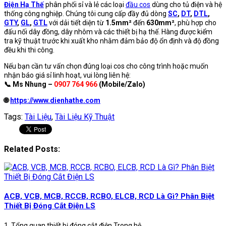
Điện Hạ Thế
phân phối sỉ và lẻ các loại
đầu cos
dùng cho tủ điện và hệ
thống công nghiệp. Chúng tôi cung cấp đầy đủ dòng
SC
,
DT
,
DTL
,
GTY
,
GL
,
GTL
với dải tiết diện từ
1.5mm²
đến
630mm²
, phù hợp cho
đấu nối dây đồng, dây nhôm và các thiết bị hạ thế. Hàng được kiểm
tra kỹ thuật trước khi xuất kho nhằm đảm bảo độ ổn định và độ đồng
đều khi thi công.
Nếu bạn cần tư vấn chọn đúng loại cos cho công trình hoặc muốn
nhận báo giá sỉ linh hoạt, vui lòng liên hệ:
📞 Ms Nhung –
0907 764 966
(Mobile/Zalo)
🌐
https://www.dienhathe.com
Tags:
Tài Liệu
,
Tài Liệu Kỹ Thuật
Related Posts:
ACB, VCB, MCB, RCCB, RCBO, ELCB, RCD Là Gì? Phân Biệt
Thiết Bị Đóng Cắt Điện LS
1. Tổng quan thiết bị đóng cắt điện Trong hệ...