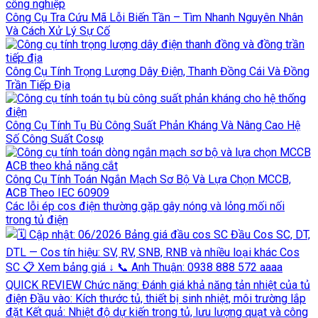
Công Cụ Tra Cứu Mã Lỗi Biến Tần – Tìm Nhanh Nguyên Nhân
Và Cách Xử Lý Sự Cố
Công Cụ Tính Trọng Lượng Dây Điện, Thanh Đồng Cái Và Đồng
Trần Tiếp Địa
Công Cụ Tính Tụ Bù Công Suất Phản Kháng Và Nâng Cao Hệ
Số Công Suất Cosφ
Công Cụ Tính Toán Ngắn Mạch Sơ Bộ Và Lựa Chọn MCCB,
ACB Theo IEC 60909
Các lỗi ép cos điện thường gặp gây nóng và lỏng mối nối
trong tủ điện