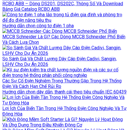
RCBO ABB – Dòng DS201, DS202C, Thông Số Và Download
Bảng Giá Catalog RCBO ABB
Hướng dẫn chọn công tơ điện 1 pha
MCCB Schneider Là Gì? Các Dòng MCCB Schneider Phổ Biến
Và Cách Lựa Chọn
So Sánh Giá Và Chất Lượng Dây Cáp Điện Cadivi, Sangjin,
LSHV Cho Dự Án 2026
Các Sự Cố Điện Nghiêm Trọng Thường Gặp Trong Hệ Thống
Điện Và Cách Hạn Chế Rủi Ro
Hướng dẫn chọn dây dẫn, thanh cái theo tiêu chuẩn IEC 60439
Lợi Ích Của Biến Tần Trong Hệ Thống Điện Công Nghiệp Và Tự
Động Hóa