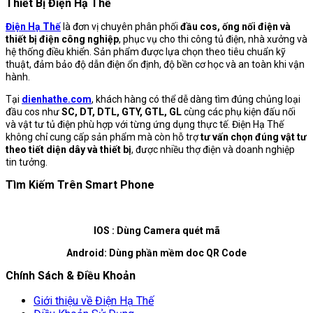
Thiết Bị Điện Hạ Thế
Điện Hạ Thế
là đơn vị chuyên phân phối
đầu cos, ống nối điện và
thiết bị điện công nghiệp
, phục vụ cho thi công tủ điện, nhà xưởng và
hệ thống điều khiển. Sản phẩm được lựa chọn theo tiêu chuẩn kỹ
thuật, đảm bảo độ dẫn điện ổn định, độ bền cơ học và an toàn khi vận
hành.
Tại
dienhathe.com
, khách hàng có thể dễ dàng tìm đúng chủng loại
đầu cos như
SC, DT, DTL, GTY, GTL, GL
cùng các phụ kiện đấu nối
và vật tư tủ điện phù hợp với từng ứng dụng thực tế. Điện Hạ Thế
không chỉ cung cấp sản phẩm mà còn hỗ trợ
tư vấn chọn đúng vật tư
theo tiết diện dây và thiết bị
, được nhiều thợ điện và doanh nghiệp
tin tưởng.
Tìm Kiếm Trên Smart Phone
IOS : Dùng Camera quét mã
Android: Dùng phần mềm doc QR Code
Chính Sách & Điều Khoản
Giới thiệu về Điện Hạ Thế