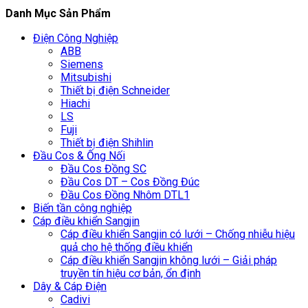
Danh Mục Sản Phẩm
Điện Công Nghiệp
ABB
Siemens
Mitsubishi
Thiết bị điện Schneider
Hiachi
LS
Fuji
Thiết bị điện Shihlin
Đầu Cos & Ống Nối
Đầu Cos Đồng SC
Đầu Cos DT – Cos Đồng Đúc
Đầu Cos Đồng Nhôm DTL1
Biến tần công nghiệp
Cáp điều khiển Sangjin
Cáp điều khiển Sangjin có lưới – Chống nhiễu hiệu
quả cho hệ thống điều khiển
Cáp điều khiển Sangjin không lưới – Giải pháp
truyền tín hiệu cơ bản, ổn định
Dây & Cáp Điện
Cadivi