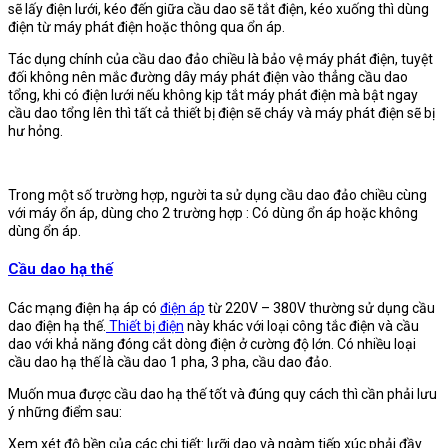
sẽ lấy điện lưới, kéo đến giữa cầu dao sẽ tắt điện, kéo xuống thì dùng
điện từ máy phát điện hoặc thông qua ổn áp.
Tác dụng chính của cầu dao đảo chiều là bảo vệ máy phát điện, tuyệt
đối không nên mắc đường dây máy phát điện vào thẳng cầu dao
tổng, khi có điện lưới nếu không kịp tắt máy phát điện mà bật ngay
cầu dao tổng lên thì tất cả thiết bị điện sẽ cháy và máy phát điện sẽ bị
hư hỏng.
Trong một số trường hợp, người ta sử dụng cầu dao đảo chiều cùng
với máy ổn áp, dùng cho 2 trường hợp : Có dùng ổn áp hoặc không
dùng ổn áp.
Cầu dao hạ thế
Các mạng điện hạ áp có
điện áp
từ 220V – 380V thường sử dụng cầu
dao điện hạ thế.
Thiết bị điện
này khác với loại công tắc điện và cầu
dao với khả năng đóng cắt dòng điện ở cường độ lớn. Có nhiều loại
cầu dao hạ thế là cầu dao 1 pha, 3 pha, cầu dao đảo.
Muốn mua được cầu dao hạ thế tốt và đúng quy cách thì cần phải lưu
ý những điểm sau:
Xem xét độ bền của các chi tiết: lưỡi dao và ngàm tiếp xúc phải đầy