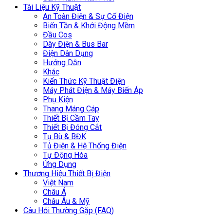
Tài Liệu Kỹ Thuật
An Toàn Điện & Sự Cố Điện
Biến Tần & Khởi Động Mềm
Đầu Cos
Dây Điện & Bus Bar
Điện Dân Dụng
Hướng Dẫn
Khác
Kiến Thức Kỹ Thuật Điện
Máy Phát Điện & Máy Biến Áp
Phụ Kiện
Thang Máng Cáp
Thiết Bị Cầm Tay
Thiết Bị Đóng Cắt
Tụ Bù & BĐK
Tủ Điện & Hệ Thống Điện
Tự Động Hóa
Ứng Dụng
Thương Hiệu Thiết Bị Điện
Việt Nam
Châu Á
Châu Âu & Mỹ
Câu Hỏi Thường Gặp (FAQ)