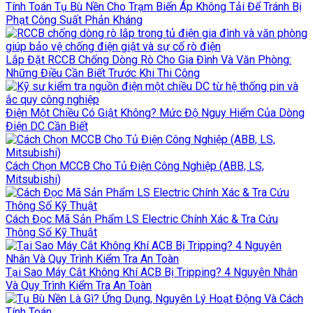
Tính Toán Tụ Bù Nền Cho Trạm Biến Áp Không Tải Để Tránh Bị
Phạt Công Suất Phản Kháng
Lắp Đặt RCCB Chống Dòng Rò Cho Gia Đình Và Văn Phòng:
Những Điều Cần Biết Trước Khi Thi Công
Điện Một Chiều Có Giật Không? Mức Độ Nguy Hiểm Của Dòng
Điện DC Cần Biết
Cách Chọn MCCB Cho Tủ Điện Công Nghiệp (ABB, LS,
Mitsubishi)
Cách Đọc Mã Sản Phẩm LS Electric Chính Xác & Tra Cứu
Thông Số Kỹ Thuật
Tại Sao Máy Cắt Không Khí ACB Bị Tripping? 4 Nguyên Nhân
Và Quy Trình Kiểm Tra An Toàn