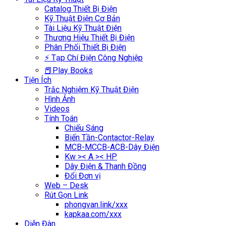
Catalog Thiết Bị Điện
Kỹ Thuật Điện Cơ Bản
Tài Liệu Kỹ Thuật Điện
Thương Hiệu Thiết Bị Điện
Phân Phối Thiết Bị Điện
⚡ Tạp Chí Điện Công Nghiệp
📕Play Books
Tiện Ích
Trắc Nghiệm Kỹ Thuật Điện
Hình Ảnh
Videos
Tính Toán
Chiếu Sáng
Biến Tần-Contactor-Relay
MCB-MCCB-ACB-Dây Điện
Kw >< A >< HP
Dây Điện & Thanh Đồng
Đổi Đơn vị
Web – Desk
Rút Gọn Link
phongvan.link/xxx
kapkaa.com/xxx
Diễn Đàn