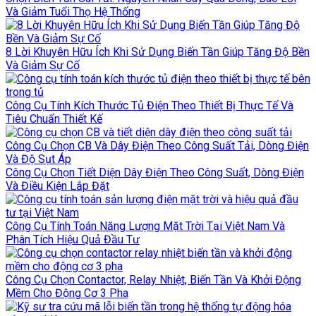
Và Giảm Tuổi Thọ Hệ Thống
8 Lời Khuyên Hữu Ích Khi Sử Dụng Biến Tần Giúp Tăng Độ Bền
Và Giảm Sự Cố
Công Cụ Tính Kích Thước Tủ Điện Theo Thiết Bị Thực Tế Và
Tiêu Chuẩn Thiết Kế
Công Cụ Chọn CB Và Dây Điện Theo Công Suất Tải, Dòng Điện
Và Độ Sụt Áp
Công Cụ Chọn Tiết Diện Dây Điện Theo Công Suất, Dòng Điện
Và Điều Kiện Lắp Đặt
Công Cụ Tính Toán Năng Lượng Mặt Trời Tại Việt Nam Và
Phân Tích Hiệu Quả Đầu Tư
Công Cụ Chọn Contactor, Relay Nhiệt, Biến Tần Và Khởi Động
Mềm Cho Động Cơ 3 Pha